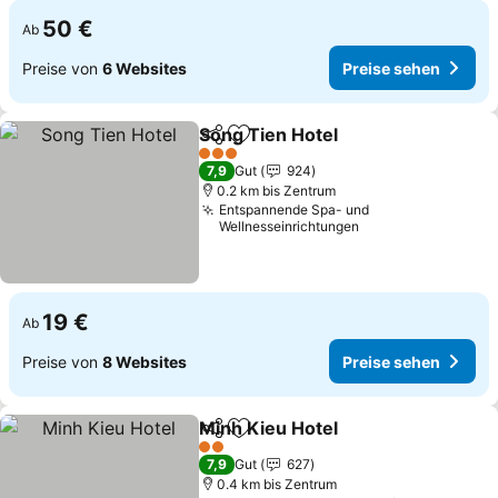
50 €
Ab
Preise von
6 Websites
Preise sehen
Song Tien Hotel
Teilen
Zu Favoriten hinzufügen
Preise seh
3 Sterne
7,9
Gut
924
0.2 km bis Zentrum
Entspannende Spa- und
Wellnesseinrichtungen
19 €
Ab
Preise von
8 Websites
Preise sehen
Minh Kieu Hotel
Teilen
Zu Favoriten hinzufügen
Preise seh
2 Sterne
7,9
Gut
627
0.4 km bis Zentrum