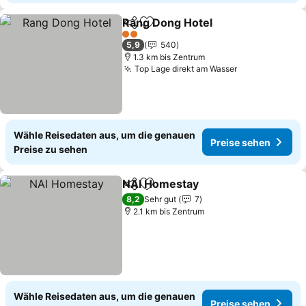
Rang Dong Hotel
Teilen
Zu Favoriten hinzufügen
Preise se
2 Sterne
5,9
540
1.3 km bis Zentrum
Top Lage direkt am Wasser
Preise sehen
Wähle Reisedaten aus, um die genauen
Preise sehen
Preise zu sehen
NAI Homestay
Teilen
Zu Favoriten hinzufügen
Preise sehe
8,2
Sehr gut
7
2.1 km bis Zentrum
Wähle Reisedaten aus, um die genauen
Preise sehen