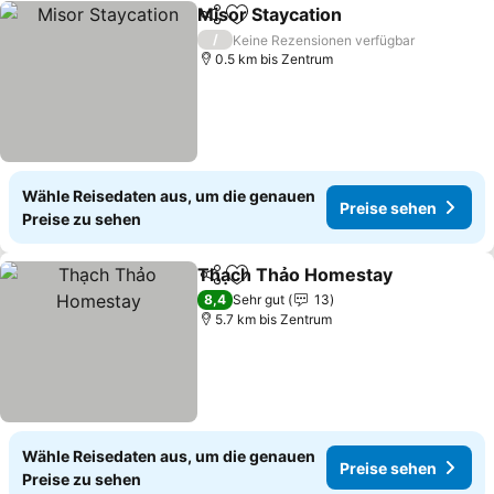
Misor Staycation
Teilen
Zu Favoriten hinzufügen
Preise se
/
Keine Rezensionen verfügbar
0.5 km bis Zentrum
Wähle Reisedaten aus, um die genauen
Preise sehen
Preise zu sehen
Thạch Thảo Homestay
Teilen
Zu Favoriten hinzufügen
Pre
8,4
Sehr gut
13
5.7 km bis Zentrum
Wähle Reisedaten aus, um die genauen
Preise sehen
Preise zu sehen