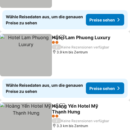
Wähle Reisedaten aus, um die genauen
Preise sehen
Preise zu sehen
Hotel Lam Phuong Luxury
Teilen
Zu Favoriten hinzufügen
2 Sterne
/
Keine Rezensionen verfügbar
3.9 km bis Zentrum
Wähle Reisedaten aus, um die genauen
Preise sehen
Preise zu sehen
Hoàng Yến Hotel Mỹ
Teilen
Zu Favoriten hinzufügen
Thạnh Hưng
Preise sehen
2 Sterne
/
Keine Rezensionen verfügbar
3.3 km bis Zentrum