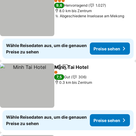
3 Sterne
9,6
Hervorragend
1.027
8.0 km bis Zentrum
Abgeschiedene Inseloase am Mekong
Preis
Wähle Reisedaten aus, um die genauen
Preise sehen
Preise zu sehen
Minh Tai Hotel
Teilen
Zu Favoriten hinzufügen
Preise sehe
1 Sterne
7,5
Gut
306
0.3 km bis Zentrum
Wähle Reisedaten aus, um die genauen
Preise sehen
Preise zu sehen