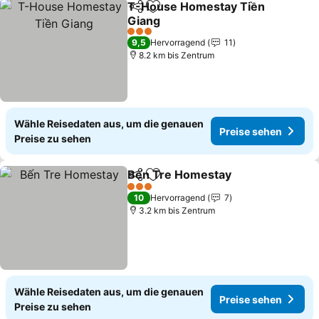
T-House Homestay Tiền
Teilen
Zu Favoriten hinzufügen
Giang
Preise sehen
3 Sterne
9,5
Hervorragend
11
8.2 km bis Zentrum
Wähle Reisedaten aus, um die genauen
Preise sehen
Preise zu sehen
Bến Tre Homestay
Teilen
Zu Favoriten hinzufügen
Preise 
3 Sterne
10
Hervorragend
7
3.2 km bis Zentrum
Wähle Reisedaten aus, um die genauen
Preise sehen
Preise zu sehen