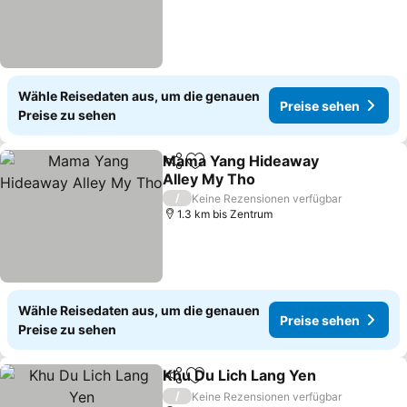
Wähle Reisedaten aus, um die genauen
Preise sehen
Preise zu sehen
Mama Yang Hideaway
Teilen
Zu Favoriten hinzufügen
Alley My Tho
Preise sehen
/
Keine Rezensionen verfügbar
1.3 km bis Zentrum
Wähle Reisedaten aus, um die genauen
Preise sehen
Preise zu sehen
Khu Du Lich Lang Yen
Teilen
Zu Favoriten hinzufügen
Prei
/
Keine Rezensionen verfügbar