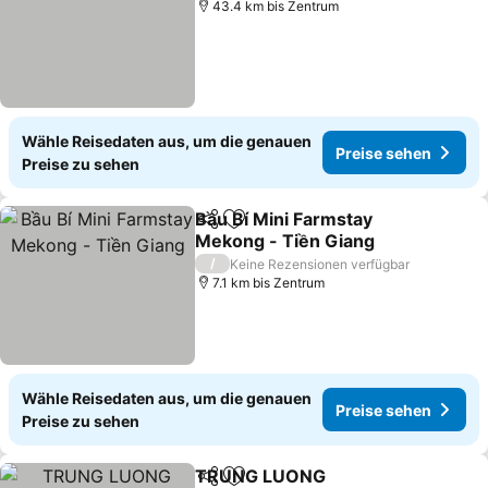
43.4 km bis Zentrum
Wähle Reisedaten aus, um die genauen
Preise sehen
Preise zu sehen
Bầu Bí Mini Farmstay
Teilen
Zu Favoriten hinzufügen
Mekong - Tiền Giang
Preise sehen
/
Keine Rezensionen verfügbar
7.1 km bis Zentrum
Wähle Reisedaten aus, um die genauen
Preise sehen
Preise zu sehen
TRUNG LUONG
Teilen
Zu Favoriten hinzufügen