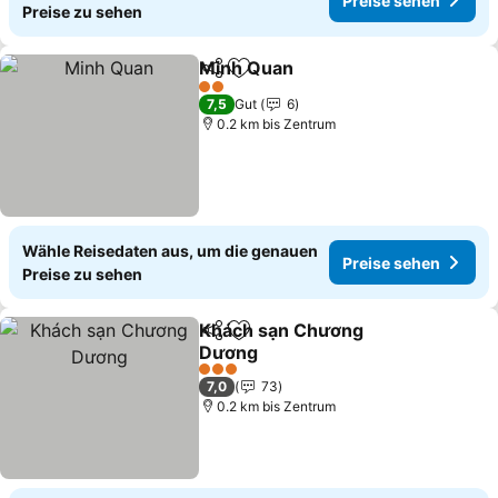
Preise sehen
Preise zu sehen
Minh Quan
Teilen
Zu Favoriten hinzufügen
Preise sehen
2 Sterne
7,5
Gut
6
0.2 km bis Zentrum
Wähle Reisedaten aus, um die genauen
Preise sehen
Preise zu sehen
Khách sạn Chương
Teilen
Zu Favoriten hinzufügen
Dương
Preise sehen
3 Sterne
7,0
73
0.2 km bis Zentrum