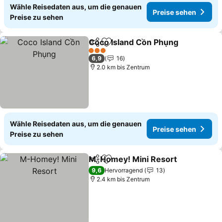
Wähle Reisedaten aus, um die genauen
Preise sehen
Preise zu sehen
Coco Island Cồn Phụng
Teilen
Zu Favoriten hinzufügen
Pre
3 Sterne
6,9
16
2.0 km bis Zentrum
Wähle Reisedaten aus, um die genauen
Preise sehen
Preise zu sehen
M-Homey! Mini Resort
Teilen
Zu Favoriten hinzufügen
Pre
9,6
Hervorragend
13
2.4 km bis Zentrum