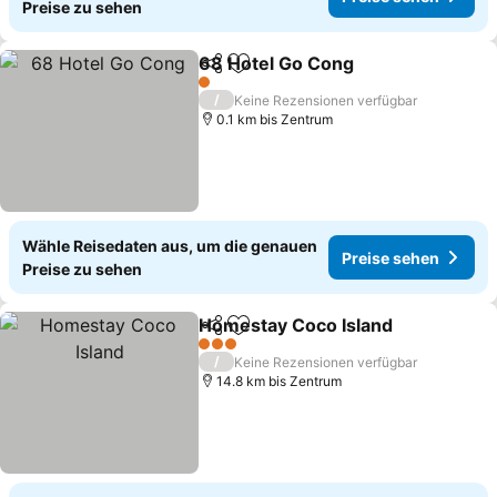
Preise zu sehen
68 Hotel Go Cong
Teilen
Zu Favoriten hinzufügen
Preise s
1 Sterne
/
Keine Rezensionen verfügbar
0.1 km bis Zentrum
Wähle Reisedaten aus, um die genauen
Preise sehen
Preise zu sehen
Homestay Coco Island
Teilen
Zu Favoriten hinzufügen
Pre
3 Sterne
/
Keine Rezensionen verfügbar
14.8 km bis Zentrum