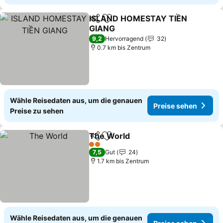
ISLAND HOMESTAY TIỀN
Teilen
Zu Favoriten hinzufügen
GIANG
Preise sehen
9,2
Hervorragend
32
0.7 km bis Zentrum
Wähle Reisedaten aus, um die genauen
Preise sehen
Preise zu sehen
The World
Teilen
Zu Favoriten hinzufügen
Preise sehen
2 Sterne
7,5
Gut
24
1.7 km bis Zentrum
Wähle Reisedaten aus, um die genauen