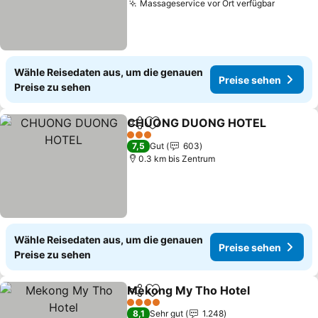
Massageservice vor Ort verfügbar
Preise 
Wähle Reisedaten aus, um die genauen
Preise sehen
Preise zu sehen
CHUONG DUONG HOTEL
Teilen
Zu Favoriten hinzufügen
P
3 Sterne
7,5
Gut
603
0.3 km bis Zentrum
Wähle Reisedaten aus, um die genauen
Preise sehen
Preise zu sehen
Mekong My Tho Hotel
Teilen
Zu Favoriten hinzufügen
Prei
4 Sterne
8,1
Sehr gut
1.248