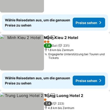
Wähle Reisedaten aus, um die genauen
Preise sehen
Preise zu sehen
Minh Kieu 2 Hotel
Teilen
Zu Favoriten hinzufügen
Preise s
2 Sterne
7,8
Gut
231
1.8 km bis Zentrum
Engagierte Unterstützung bei Touren und
Tickets
Wähle Reisedaten aus, um die genauen
Preise sehen
Preise zu sehen
Trung Luong Hotel 2
Teilen
Zu Favoriten hinzufügen
Preis
1 Sterne
7,4
223
4.8 km bis Zentrum