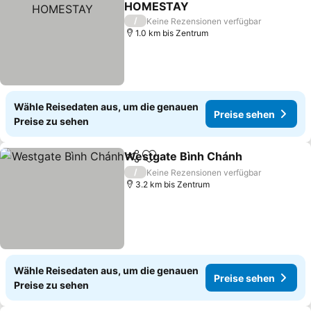
HOMESTAY
Preise sehen
/
Keine Rezensionen verfügbar
1.0 km bis Zentrum
Wähle Reisedaten aus, um die genauen
Preise sehen
Preise zu sehen
Westgate Bình Chánh
Teilen
Zu Favoriten hinzufügen
Prei
/
Keine Rezensionen verfügbar
3.2 km bis Zentrum
Wähle Reisedaten aus, um die genauen
Preise sehen
Preise zu sehen