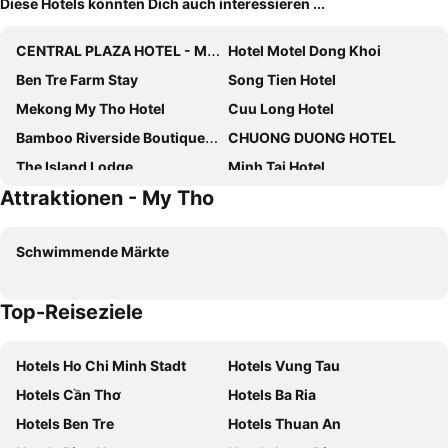
Diese Hotels könnten Dich auch interessieren ...
CENTRAL PLAZA HOTEL - Mỹ Tho
Hotel Motel Dong Khoi
Ben Tre Farm Stay
Song Tien Hotel
Mekong My Tho Hotel
Cuu Long Hotel
Bamboo Riverside Boutique Hotel
CHUONG DUONG HOTEL
The Island Lodge
Minh Tai Hotel
Attraktionen - My Tho
T-House Homestay Tiền Giang
Bến Tre Homestay
Rang Dong Hotel
68 Hotel Go Cong
Schwimmende Märkte
Hotel Tien Giang
Trung Luong Hotel 2
Minh Kieu 2 Hotel
Sao Mai F5
Top-Reiseziele
Homestay Coco Island
Lamant Cruises
Mekong Hotel & Restaurant
Quoc Phuong Riverside Homestay
Hotels Ho Chi Minh Stadt
Hotels Vung Tau
Song Tuong Hotel
Ben Tre Oasis
Hotels Cần Thơ
Hotels Ba Ria
Hung Long Hotel
Hotels Ben Tre
Hotels Thuan An