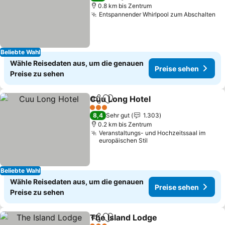
0.8 km bis Zentrum
Entspannender Whirlpool zum Abschalten
Pr
Beliebte Wahl
Wähle Reisedaten aus, um die genauen
Preise sehen
Preise zu sehen
Cuu Long Hotel
Teilen
Zu Favoriten hinzufügen
Preise seh
3 Sterne
8,4
Sehr gut
1.303
0.2 km bis Zentrum
Veranstaltungs- und Hochzeitssaal im
europäischen Stil
Beliebte Wahl
Wähle Reisedaten aus, um die genauen
Preise sehen
Preise zu sehen
The Island Lodge
Teilen
Zu Favoriten hinzufügen
Preise se