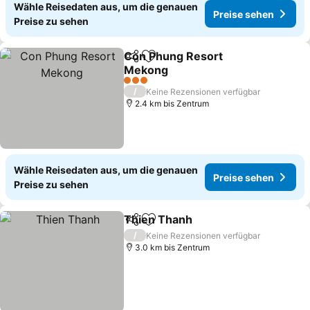
Wähle Reisedaten aus, um die genauen
Preise sehen
Preise zu sehen
Con Phung Resort
Teilen
Zu Favoriten hinzufügen
Mekong
Preise sehen
3 Sterne
/
Keine Rezensionen verfügbar
2.4 km bis Zentrum
Wähle Reisedaten aus, um die genauen
Preise sehen
Preise zu sehen
Thien Thanh
Teilen
Zu Favoriten hinzufügen
Preise sehen
/
Keine Rezensionen verfügbar
3.0 km bis Zentrum