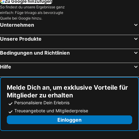
Zu Google hinzufügen
Phu Loc, Thua Thien-Hue Province Hotels
Phan Thiết, Binh Thuan Province Hotels
So findest du unsere Ergebnisse ganz
einfach: Füge trivago als bevorzugte
Huế, Thua Thien-Hue Province Hotels
Quelle bei Google hinzu.
Unternehmen
Unsere Produkte
Bedingungen und Richtlinien
Hilfe
Melde Dich an, um exklusive Vorteile für
Mitglieder zu erhalten
Personalisiere Dein Erlebnis
Treueangebote und Mitgliederpreise
Einloggen