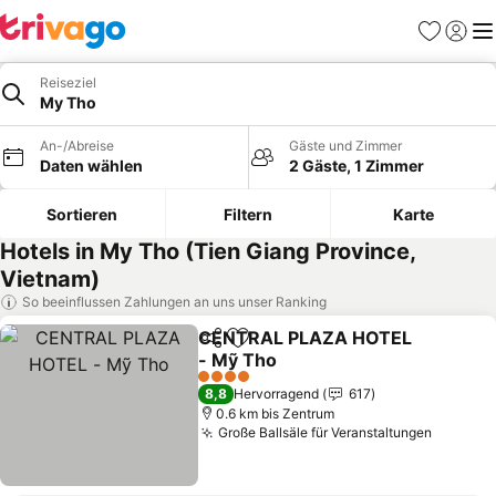
Favoriten
Einlog
Me
Reiseziel
My Tho
An-/Abreise
Gäste und Zimmer
Daten wählen
2 Gäste, 1 Zimmer
Sortieren
Filtern
Karte
Hotels in My Tho (Tien Giang Province,
Vietnam)
So beeinflussen Zahlungen an uns unser Ranking
CENTRAL PLAZA HOTEL
Teilen
Zu Favoriten hinzufügen
- Mỹ Tho
Preise sehen
4 Sterne
8,8
Hervorragend
617
0.6 km bis Zentrum
Große Ballsäle für Veranstaltungen
Preise 