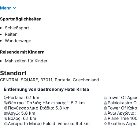
Mehr
Sportmöglichkeiten
Schießsport
Reiten
Wanderwege
Reisende mit Kindern
Mahlzeiten für Kinder
Standort
CENTRAL SQUARE, 37011, Portaria, Griechenland
Entfernung von Gastronomy Hotel Kritsa
Portaria
:
0.1
km
Tower Of Agio
Θέατρο "Παλιάς Ηλεκτρικής"
:
5.2
km
Palaiokastro O
Πανθεσσαλικό Στάδιο
:
5.8
km
Tower Of Kokos
Αργώ
:
5.8
km
Άνω Λεχώνια
:
Βόλος
:
6.1
km
Plane Tree 10
Aeroporto Marco Polo di Venezia
:
6.4
km