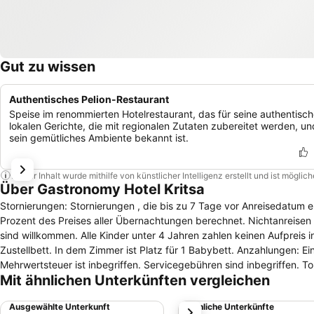
Gut zu wissen
Authentisches Pelion-Restaurant
Speise im renommierten Hotelrestaurant, das für seine authentisc
lokalen Gerichte, die mit regionalen Zutaten zubereitet werden, un
sein gemütliches Ambiente bekannt ist.
Dieser Inhalt wurde mithilfe von künstlicher Intelligenz erstellt und ist mögli
Über Gastronomy Hotel Kritsa
Stornierungen: Stornierungen , die bis zu 7 Tage vor Anreisedatum 
Prozent des Preises aller Übernachtungen berechnet. Nichtanreisen
sind willkommen. Alle Kinder unter 4 Jahren zahlen keinen Aufpreis i
Zustellbett. In dem Zimmer ist Platz für 1 Babybett. Anzahlungen: E
Mehrwertsteuer ist inbegriffen. Servicegebühren sind inbegriffen. 
Mit ähnlichen Unterkünften vergleichen
nutzbar und ist kostenfrei. Speisen: Frühstücksbuffet ist im Zimmerp
Verfügung. Haustiere: Haustiere sind auf Anfrage gestattet. Keine zu
Ausgewählte Unterkunft
Ähnliche Unterkünfte
weiter
Kreditkarte vor Anreise vorzunehmen.