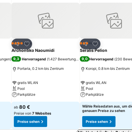
ügen
Zu Favoriten hinzufügen
Zu Favoriten hinz
Hotel
Hotel
4 Sterne
3 Sterne
Teilen
Teilen
Archontiko Naoumidi
Seralis Pelion
9,3
9,0
tungen
)
Hervorragend
(
1.427 Bewertungen
)
Hervorragend
(
230 Bewe
Portaria, 0.2 km bis Zentrum
Koropi, 0.8 km bis Zentrum
gratis WLAN
gratis WLAN
Pool
Pool
Parkplätze
Parkplätze
80 €
Wähle Reisedaten aus, um di
ab
genauen Preise zu sehen
Preise von
7 Websites
Preise sehen
Preise sehen