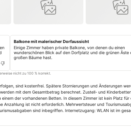
Balkone mit malerischer Dorfaussicht
hen
Einige Zimmer haben private Balkone, von denen du einen
d
wunderschönen Blick auf den Dorfplatz und die grünen Äste 
großen Bäume hast.
cherweise nicht zu 100 % korrekt.
erfolgen, sind kostenfrei. Spätere Stornierungen und Änderungen we
 werden mit dem Gesamtbetrag berechnet. Zustell- und Kinderbetten:
n einem der vorhandenen Betten. In diesem Zimmer ist kein Platz für 
ine Anzahlung ist nicht erforderlich. Mehrwertsteuer und Tourismusa
Tourismusabgaben sind inbegriffen. Internetzugang: WLAN ist im ges
reis inbegriffen. Parken: Öffentliche Parkplätze stehen kostenfrei am
sätzlichen Gebühren. Das Hotel behält sich das Recht vor, eine Autor