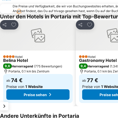
Die Preise und Verfügbarkeit, die wir von Buchungswebsites erhalten, 
Angebot findest, das Du auf trivago gesehen hast, wenn Du auf der Bu
Unter den Hotels in Portaria mit Top-Bewertu
Zu Favoriten hinzufügen
Zu Favoriten h
Teilen
Teilen
Hotel
Hotel
4 Sterne
3 Sterne
Belina Hotel
Gastronomy Hotel 
9,6
9,4
Hervorragend
(
775 Bewertungen
)
Hervorragend
(
1.34
Portaria, 0.1 km bis Zentrum
Portaria, 0.1 km bis Ze
74 €
77 €
ab
ab
Preise von
1 Website
Preise von
1 Websit
Preise sehen
Preise se
Andere Unterkünfte in Portaria