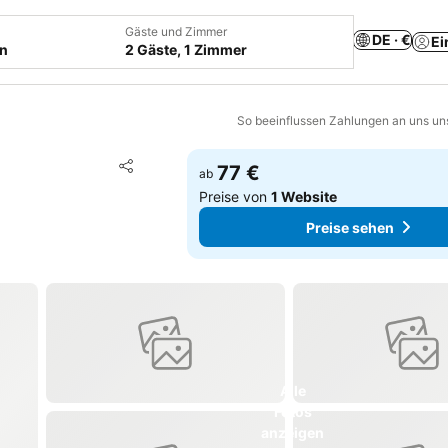
Gäste und Zimmer
DE · €
Ei
en
2 Gäste, 1 Zimmer
So beeinflussen Zahlungen an uns un
Zu Favoriten hinzufügen
77 €
ab
Teilen
Preise von
1 Website
Preise sehen