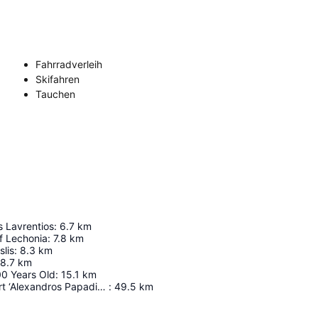
Fahrradverleih
Skifahren
Tauchen
s Lavrentios
:
6.7
km
f Lechonia
:
7.8
km
lis
:
8.3
km
8.7
km
00 Years Old
:
15.1
km
Skiathos Airport ‘Alexandros Papadiamantis’
:
49.5
km