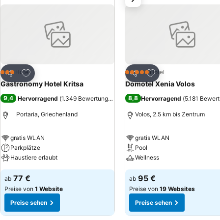
Zu Favoriten hinzufügen
Zu Favoriten hinzuf
Hotel
Hotel
3 Sterne
5 Sterne
Teilen
Teilen
Gastronomy Hotel Kritsa
Domotel Xenia Volos
9,4
8,8
Hervorragend
(
1.349 Bewertungen
)
Hervorragend
(
5.181 Bewer
Portaria, Griechenland
Volos, 2.5 km bis Zentrum
gratis WLAN
gratis WLAN
Parkplätze
Pool
Haustiere erlaubt
Wellness
77 €
95 €
ab
ab
Preise von
1 Website
Preise von
19 Websites
Preise sehen
Preise sehen