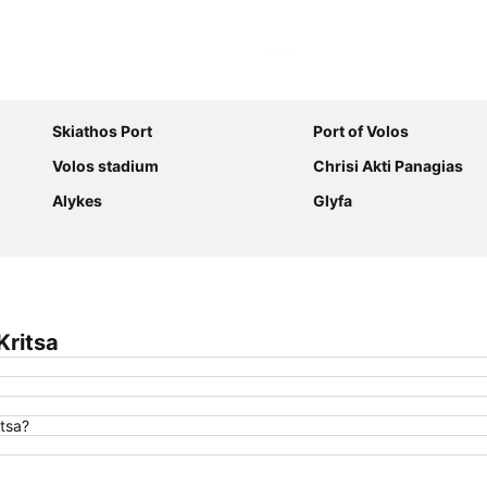
Karte vergrößern
Skiathos Port
Port of Volos
Volos stadium
Chrisi Akti Panagias
Alykes
Glyfa
Kritsa
tsa?