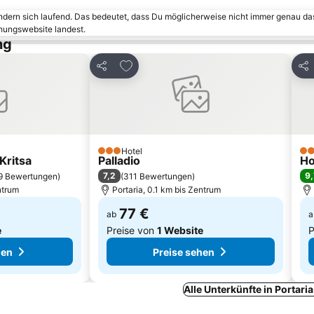
ändern sich laufend. Das bedeutet, dass Du möglicherweise nicht immer genau da
chungswebsite landest.
ng
inzufügen
Zu Favoriten hinzufügen
Teilen
Tei
Hotel
3 Sterne
2 S
Kritsa
Palladio
Ho
7,2
9,
9 Bewertungen
)
(
311 Bewertungen
)
ntrum
Portaria, 0.1 km bis Zentrum
77 €
ab
a
e
Preise von
1 Website
P
hen
Preise sehen
Alle Unterkünfte in Portari