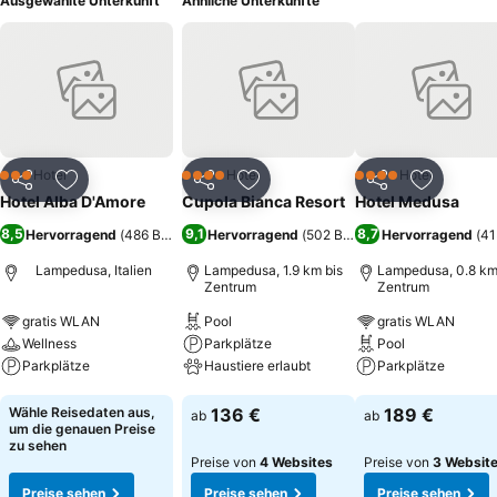
Ausgewählte Unterkunft
Ähnliche Unterkünfte
Hotel
Hotel
Hotel
3 Sterne
4 Sterne
4 Sterne
Teilen
Zu Favoriten hinzufügen
Teilen
Zu Favoriten hinzufügen
Teilen
Zu Favor
Hotel Alba D'Amore
Cupola Bianca Resort
Hotel Medusa
8,5
9,1
8,7
Hervorragend
(
486 Bewertungen
Hervorragend
)
(
502 Bewertungen
Hervorragend
)
(
41
Lampedusa, Italien
Lampedusa, 1.9 km bis
Lampedusa, 0.8 km
Zentrum
Zentrum
gratis WLAN
Pool
gratis WLAN
Wellness
Parkplätze
Pool
Parkplätze
Haustiere erlaubt
Parkplätze
Preise sehen
Preise sehen
Preise sehen
Wähle Reisedaten aus,
136 €
189 €
ab
ab
um die genauen Preise
zu sehen
Preise von
4 Websites
Preise von
3 Websit
Preise sehen
Preise sehen
Preise sehen