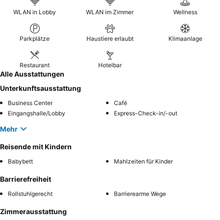
ein Superior-Zimmer für mehr Platz und eine bessere Aussicht
WLAN in Lobby
WLAN im Zimmer
Wellness
anzufragen.
Parkplätze
Haustiere erlaubt
Klimaanlage
Restaurant
Hotelbar
Alle Ausstattungen
Unterkunftsausstattung
Business Center
Café
Eingangshalle/Lobby
Express-Check-in/-out
Mehr
Reisende mit Kindern
Babybett
Mahlzeiten für Kinder
Barrierefreiheit
Rollstuhlgerecht
Barrierearme Wege
Zimmerausstattung