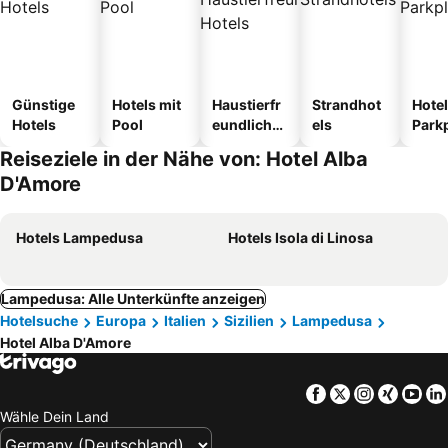
Günstige
Hotels mit
Haustierfr
Strandhot
Hotel
Hotels
Pool
eundliche
els
Park
Hotels
Reiseziele in der Nähe von: Hotel Alba
D'Amore
Hotels Lampedusa
Hotels Isola di Linosa
Lampedusa: Alle Unterkünfte anzeigen
Hotelsuche
Europa
Italien
Sizilien
Lampedusa
Hotel Alba D'Amore
Facebook
Twitter
Instagra
Xing
Yo
Wähle Dein Land