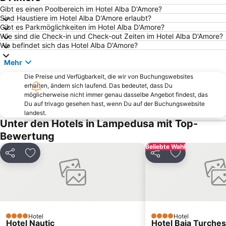
Gibt es einen Poolbereich im Hotel Alba D'Amore?
Sind Haustiere im Hotel Alba D'Amore erlaubt?
Gibt es Parkmöglichkeiten im Hotel Alba D'Amore?
Wie sind die Check-in und Check-out Zeiten im Hotel Alba D'Amore?
Wo befindet sich das Hotel Alba D'Amore?
Mehr
Die Preise und Verfügbarkeit, die wir von Buchungswebsites
erhalten, ändern sich laufend. Das bedeutet, dass Du
möglicherweise nicht immer genau dasselbe Angebot findest, das
Du auf trivago gesehen hast, wenn Du auf der Buchungswebsite
landest.
Unter den Hotels in Lampedusa mit Top-
Bewertung
Beliebte Wahl
Teilen
Zu Favoriten hinzufügen
Teilen
Zu Favoriten
Hotel
Hotel
4 Sterne
4 Sterne
Hotel Nautic
Hotel Baia Turche