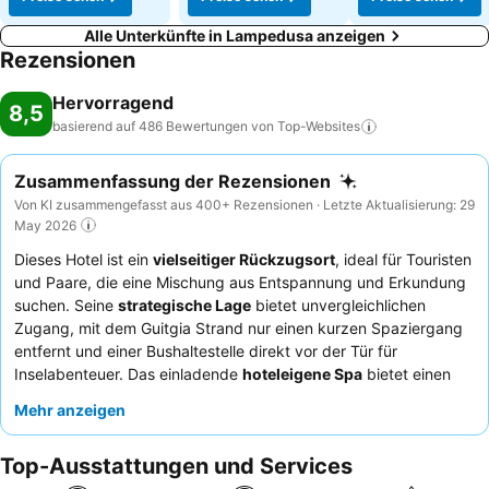
Alle Unterkünfte in Lampedusa anzeigen
Rezensionen
Hervorragend
8,5
basierend auf 486 Bewertungen von
Top-Websites
Zusammenfassung der Rezensionen
Von KI zusammengefasst aus 400+ Rezensionen · Letzte Aktualisierung: 29
May 2026
Dieses Hotel ist ein
vielseitiger Rückzugsort
, ideal für Touristen
und Paare, die eine Mischung aus Entspannung und Erkundung
suchen. Seine
strategische Lage
bietet unvergleichlichen
Zugang, mit dem Guitgia Strand nur einen kurzen Spaziergang
entfernt und einer Bushaltestelle direkt vor der Tür für
Inselabenteuer. Das einladende
hoteleigene Spa
bietet einen
perfekten Rückzugsort zum Entspannen nach einem
Mehr anzeigen
ereignisreichen Tag. Gäste loben durchweg das
außergewöhnliche Personal
und die köstliche Halbpension mit
Top-Ausstattungen und Services
frischem lokalen Fisch und hausgemachten
Frühstücksleckereien. Für das beste Erlebnis empfiehlt es sich,