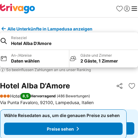
Favoriten
Einlog
Me
Alle Unterkünfte in Lampedusa anzeigen
Reiseziel
Hotel Alba D'Amore
An-/Abreise
Gäste und Zimmer
Daten wählen
2 Gäste, 1 Zimmer
So beeinflussen Zahlungen an uns unser Ranking
Hotel Alba D'Amore
Teilen
Zu
Hotel
8,5
Hervorragend
(
486 Bewertungen
)
3 Sterne
Via Punta Favaloro, 92100, Lampedusa, Italien
Wähle Reisedaten aus, um die genauen Preise zu sehen
Wähle Reisedaten aus, um die genauen Preise zu sehen
Preise sehen
Preise sehen