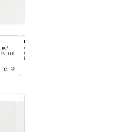
Reichhaltiges und sättigendes Frühstück
 auf
Gäste schätzen das gute und reichhaltige Frühstücksbuf
 Kulisse
mit grundlegenden Speisen und Optionen für verschied
Ernährungsbedürfnisse einen soliden Start in den Tag bi