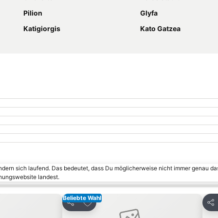
Pilion
Glyfa
Katigiorgis
Kato Gatzea
ändern sich laufend. Das bedeutet, dass Du möglicherweise nicht immer genau da
chungswebsite landest.
Beliebte Wahl
inzufügen
Zu Favoriten hinzufügen
Teilen
Tei