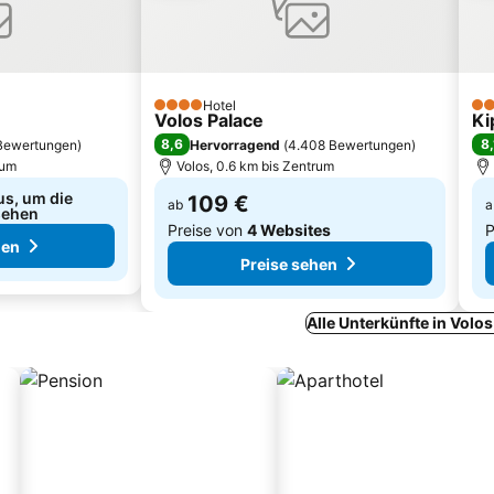
Hotel
4 Sterne
3 S
Volos Palace
Ki
8,6
8,
Bewertungen
)
Hervorragend
(
4.408 Bewertungen
)
rum
Volos, 0.6 km bis Zentrum
us, um die
109 €
ab
a
sehen
Preise von
4 Websites
P
hen
Preise sehen
Alle Unterkünfte in Volo