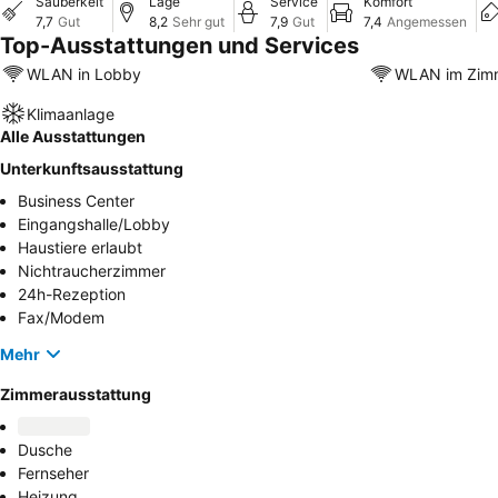
Sauberkeit
Lage
Service
Komfort
7,7
Gut
8,2
Sehr gut
7,9
Gut
7,4
Angemessen
Top-Ausstattungen und Services
WLAN in Lobby
WLAN im Zim
Klimaanlage
Alle Ausstattungen
Unterkunftsausstattung
Business Center
Eingangshalle/Lobby
Haustiere erlaubt
Nichtraucherzimmer
24h-Rezeption
Fax/Modem
Mehr
Zimmerausstattung
Dusche
Fernseher
Heizung