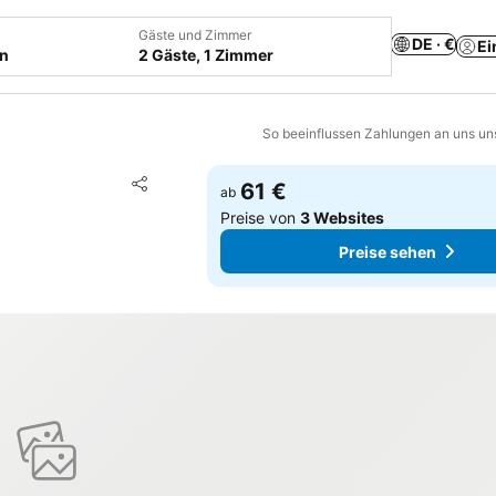
Gäste und Zimmer
DE · €
Ei
en
2 Gäste, 1 Zimmer
So beeinflussen Zahlungen an uns un
Zu Favoriten hinzufügen
61 €
ab
Teilen
Preise von
3 Websites
Preise sehen