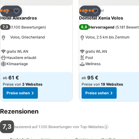
Zu Favoriten hinzufügen
Zu Favoriten hinzuf
Hotel
Hotel
3 Sterne
5 Sterne
Teilen
Teilen
Hotel Alexandros
Domotel Xenia Volos
7,3
8,8
(
1.100 Bewertungen
)
Hervorragend
(
5.181 Bewer
Volos, Griechenland
Volos, 2.5 km bis Zentrum
gratis WLAN
gratis WLAN
Haustiere erlaubt
Pool
Klimaanlage
Wellness
Preise sehen
Preise sehen
61 €
95 €
ab
ab
Preise von
3 Websites
Preise von
19 Websites
Preise sehen
Preise sehen
Rezensionen
7,3
basierend auf 1.100 Bewertungen von
Top-Websites