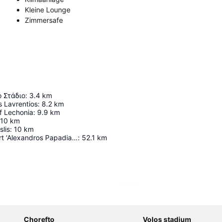
Kleine Lounge
Zimmersafe
 Στάδιο
:
3.4
km
s Lavrentios
:
8.2
km
f Lechonia
:
9.9
km
10
km
lis
:
10
km
Skiathos Airport ‘Alexandros Papadiamantis’
:
52.1
km
Karte vergrößern
Chorefto
Volos stadium