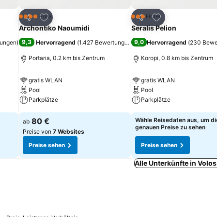
ügen
Zu Favoriten hinzufügen
Zu Favoriten hinz
Hotel
Hotel
4 Sterne
3 Sterne
Teilen
Teilen
Archontiko Naoumidi
Seralis Pelion
9,3
9,0
tungen
)
Hervorragend
(
1.427 Bewertungen
)
Hervorragend
(
230 Bewe
Portaria, 0.2 km bis Zentrum
Koropi, 0.8 km bis Zentrum
gratis WLAN
gratis WLAN
Pool
Pool
Parkplätze
Parkplätze
Preise sehen
Preise sehen
80 €
Wähle Reisedaten aus, um di
ab
genauen Preise zu sehen
Preise von
7 Websites
Preise sehen
Preise sehen
Alle Unterkünfte in Volo