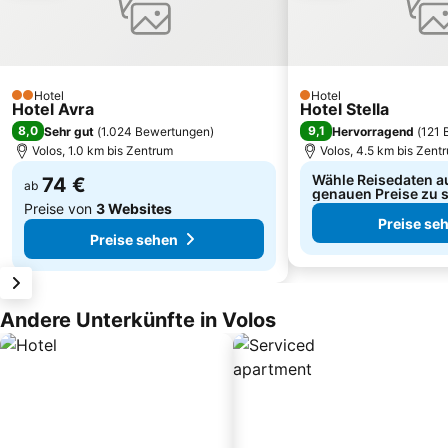
Hotel
Hotel
2 Sterne
1 Sterne
Hotel Avra
Hotel Stella
8,0
9,1
Sehr gut
(
1.024 Bewertungen
)
Hervorragend
(
121 
Volos, 1.0 km bis Zentrum
Volos, 4.5 km bis Zent
Wähle Reisedaten a
74 €
ab
genauen Preise zu 
Preise von
3 Websites
Preise se
Preise sehen
Andere Unterkünfte in Volos