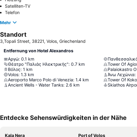
Satelliten-TV
Telefon
Mehr
Standort
3,Topali Street, 38221, Volos, Griechenland
Entfernung von Hotel Alexandros
Αργώ
:
0.1
km
Πανθεσσαλικό
Θέατρο "Παλιάς Ηλεκτρικής"
:
0.7
km
Tower Of Agio
Βόλος
:
1
km
Palaiokastro O
Volos
:
1.3
km
Άνω Λεχώνια
:
Aeroporto Marco Polo di Venezia
:
1.4
km
Tower Of Kokos
Ancient Wells - Water Tanks
:
2.6
km
Entdecke Sehenswürdigkeiten in der Nähe
Kala Nera
Port of Volos