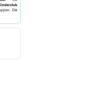
Kinderclub
uppen. Die
und das
e die
ie eine
Villa
rchdachtem