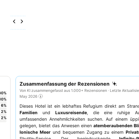
Zusammenfassung der Rezensionen
Von KI zusammengefasst aus 1.000+ Rezensionen · Letzte Aktualisie
80
%
May 2026
10
%
6
%
Dieses Hotel ist ein lebhaftes Refugium direkt am Strand
2
%
Familien
und
Luxusreisende
, die eine ruhige Au
2
%
umfassenden Annehmlichkeiten suchen. Auf einem üpp
gelegen, bietet das Anwesen einen
atemberaubenden Bli
Ionische Meer
und bequemen Zugang zu einem
Privat
Shuttle-Service. Der beeindruckende
Infinity-