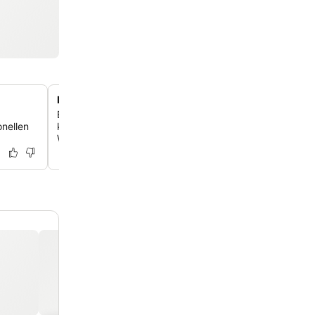
Fusion aus griechischer und asiatischer Gastfreunds
Entdecke das erste Banyan Tree Hotel in Europa, wo au
onellen
korfiotischer Charme auf ruhiges, asiatisch inspiriertes 
Wellness-Philosophien trifft.