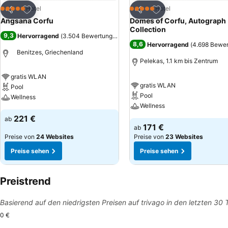
Zu Favoriten hinzufügen
Zu Favoriten hinzuf
Hotel
Hotel
5 Sterne
5 Sterne
Teilen
Teilen
Angsana Corfu
Domes of Corfu, Autograph
Collection
9,3
Hervorragend
(
3.504 Bewertungen
)
8,6
Hervorragend
(
4.698 Bewe
Benitzes, Griechenland
Pelekas, 1.1 km bis Zentrum
gratis WLAN
gratis WLAN
Pool
Pool
Wellness
Wellness
221 €
ab
171 €
ab
Preise von
24 Websites
Preise von
23 Websites
Preise sehen
Preise sehen
Preistrend
Basierend auf den niedrigsten Preisen auf trivago in den letzten 30
0 €