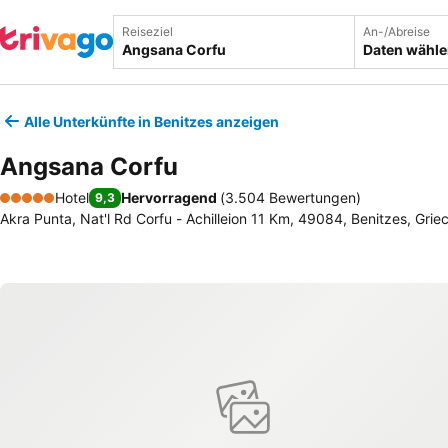
Reiseziel
An-/Abreise
Daten wähl
Alle Unterkünfte in Benitzes anzeigen
Angsana Corfu
Hotel
Hervorragend
(
3.504 Bewertungen
)
9,3
5 Sterne
Akra Punta, Nat'l Rd Corfu - Achilleion 11 Km, 49084, Benitzes, Gri