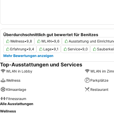
Überdurchschnittlich gut bewertet für Benitzes
Wellness
•
9,8
WLAN
•
9,6
Ausstattung und Einrichtu
Erfahrung
•
9,4
Lage
•
9,1
Service
•
9,0
Sauberkei
Mehr Bewertungen anzeigen
Top-Ausstattungen und Services
WLAN in Lobby
WLAN im Zim
Wellness
Parkplätze
Klimaanlage
Restaurant
Fitnessraum
Alle Ausstattungen
Wellness