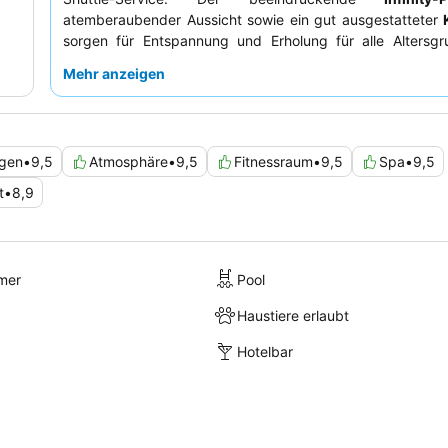
atemberaubender Aussicht sowie ein gut ausgestatteter
sorgen für Entspannung und Erholung für alle Altersgr
Gäste loben stets das
außergewöhnliche Personal
Mehr anzeigen
vielfältige, hochwertige
Frühstück
sowi
Spezialitätenrestaurants. Für das beste Erlebnis sollten S
buchen, um geräumige, luxuriöse Unterkünfte mit du
Design zu genießen.
ngen
•
9,5
Atmosphäre
•
9,5
Fitnessraum
•
9,5
Spa
•
9,5
t
•
8,9
mer
Pool
Haustiere erlaubt
Hotelbar