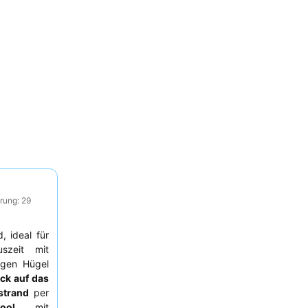
rung: 29
, ideal für
szeit mit
igen Hügel
ck auf das
strand
per
Pool
mit