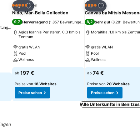
ügen
Zu Favoriten hinzufügen
Zu Favoriten hinz
Hotel
Hotel
5 Sterne
4 Sterne
Teilen
Teilen
Nido, Mar-Bella Collection
Canvas by Mitsis Messon
9,7
8,2
Hervorragend
(
1.857 Bewertungen
)
Sehr gut
(
8.281 Bewertu
rtungen
)
Agios Ioannis Peristeron, 0.3 km bis
Moraitika, 1.0 km bis Zentr
Zentrum
gratis WLAN
gratis WLAN
Pool
Pool
Wellness
Wellness
197 €
74 €
ab
ab
Preise von
18 Websites
Preise von
20 Websites
Preise sehen
Preise sehen
Alle Unterkünfte in Benitze
 Tagen