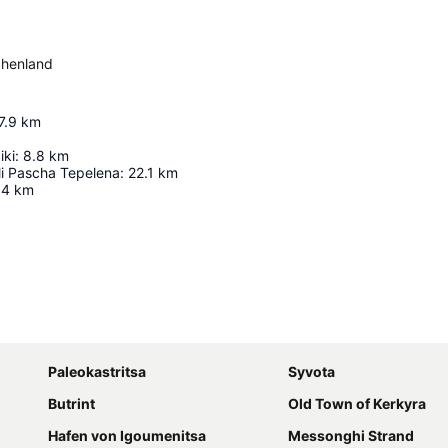
echenland
7.9
km
iki
:
8.8
km
li Pascha Tepelena
:
22.1
km
.4
km
Karte vergrößern
Paleokastritsa
Syvota
Butrint
Old Town of Kerkyra
Hafen von Igoumenitsa
Messonghi Strand