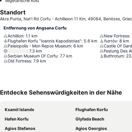
Vegetarische Kost
Standort
Akra Punta, Nat'l Rd Corfu - Achilleion 11 Km, 49084, Benitzes, Gri
Entfernung von Angsana Corfu
Achillion
:
1.1
km
New Fortress
:
Flughafen Korfu "Ioannis Kapodistrias"
:
5.6
km
Λιστόν
:
8
km
Palaiopolis - Mon Repos Museum
:
6
km
Castle Of Gard
:
7.3
km
Festung Des A
Serbian Museum Of Corfu
:
7.7
km
Buthrotum
:
23
Old Fortress
:
7.9
km
Entdecke Sehenswürdigkeiten in der Nähe
Ksamil Islands
Flughafen Korfu
Hafen Korfu
Glyfada Beach
Agios Stefanos
Agios Georgios