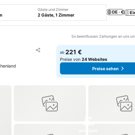
Gäste und Zimmer
DE · €
Ei
en
2 Gäste, 1 Zimmer
So beeinflussen Zahlungen an uns un
Zu Favoriten hinzufügen
221 €
ab
Teilen
Preise von
24 Websites
echenland
Preise sehen