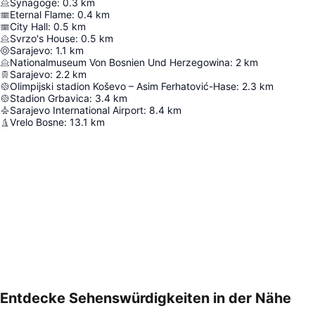
Synagoge
:
0.3
km
Eternal Flame
:
0.4
km
City Hall
:
0.5
km
Svrzo's House
:
0.5
km
Sarajevo
:
1.1
km
Nationalmuseum Von Bosnien Und Herzegowina
:
2
km
Sarajevo
:
2.2
km
Olimpijski stadion Koševo – Asim Ferhatović-Hase
:
2.3
km
Stadion Grbavica
:
3.4
km
Sarajevo International Airport
:
8.4
km
Vrelo Bosne
:
13.1
km
Entdecke Sehenswürdigkeiten in der Nähe
Karte vergrößern