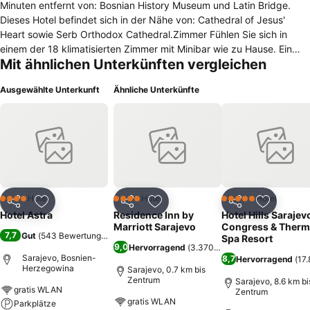
Minuten entfernt von: Bosnian History Museum und Latin Bridge.
Dieses Hotel befindet sich in der Nähe von: Cathedral of Jesus'
Heart sowie Serb Orthodox Cathedral.Zimmer Fühlen Sie sich in
einem der 18 klimatisierten Zimmer mit Minibar wie zu Hause. Ein
Mit ähnlichen Unterkünften vergleichen
WLAN-Internetzugang (kostenlos) ist ebenso verfügbar wie
Satellitenempfang. Es gibt eigene Badezimmer, die Whirlpools und
Ausgewählte Unterkunft
Ähnliche Unterkünfte
Haartrockner bieten. Zu den Highlights gehören Direktwahltelefone
und Bügeleisen/Bügelbretter. Auf Wunsch erhalten Sie Folgendes:
Kinderbetten.Freizeit, Wellness, Premium-Annehmlichkeiten
Verpassen Sie folgende Freizeitmöglichkeiten nicht: Innenpool und
Fitnessmöglichkeiten.Speisen Freuen Sie sich auf schmackhafte
Mahlzeiten im Hotel Astra Sarajevo, denn das Haus besitzt ein
Restaurant. Ihren Durst können Sie an der Bar/Lounge
stillen.Business, weitere Annehmlichkeiten Geschäftsreisenden
Hotel
Hotel
Hotel
4 Sterne
4 Sterne
5 Sterne
Teilen
Zu Favoriten hinzufügen
Teilen
Zu Favoriten hinzufügen
Teilen
Zu Favor
stehen klimatisierte öffentliche Bereiche und Fahrstuhl zur
Hotel Astra
Residence Inn by
Hotel Hills Sarajev
Verfügung. Vor Ort gibt es Folgendes: Parkplätze (kostenlos).
Marriott Sarajevo
Congress & Therm
7,7
Gut
(
543 Bewertungen
)
Spa Resort
9,0
Hervorragend
(
3.370 Bewertungen
)
Sarajevo, Bosnien-
8,7
Hervorragend
(
17
Herzegowina
Sarajevo, 0.7 km bis
Zentrum
Sarajevo, 8.6 km bi
gratis WLAN
Zentrum
gratis WLAN
Parkplätze