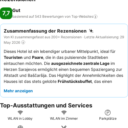
Gut
7,7
basierend auf 543 Bewertungen von
Top-Websites
Zusammenfassung der Rezensionen
Von KI zusammengefasst aus 200+ Rezensionen · Letzte Aktualisierung: 29
May 2026
Dieses Hotel ist ein lebendiger urbaner Mittelpunkt, ideal für
Touristen
und
Paare
, die in das pulsierende Stadtleben
eintauchen möchten. Die
ausgezeichnete zentrale Lage
im
Herzen Sarajevos ermöglicht einen bequemen Spaziergang zur
Altstadt und Baščaršija. Das Highlight der Annehmlichkeiten des
Hauses ist das stets gelobte
Frühstücksbuffet
, das einen
köstlichen und abwechslungsreichen Start in den Tag bietet. Die
Mehr anzeigen
Gäste loben durchweg das herzliche und hilfsbereite
Personal
,
und das hoteleigene Restaurant serviert köstliche Speisen. Für
Top-Ausstattungen und Services
ein ruhigeres Erlebnis sollten Gäste ein Zimmer abseits des
geschäftigen Nachtlebens anfragen.
WLAN in Lobby
WLAN im Zimmer
Parkplätze