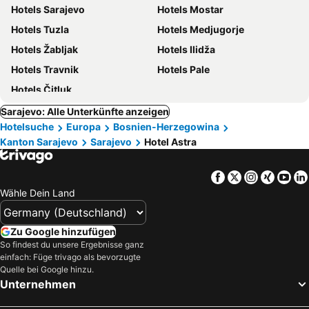
Hotels Sarajevo
Hotels Mostar
Hotels Tuzla
Hotels Medjugorje
Hotels Žabljak
Hotels Ilidža
Hotels Travnik
Hotels Pale
Hotels Čitluk
Sarajevo: Alle Unterkünfte anzeigen
Hotelsuche
Europa
Bosnien-Herzegowina
Kanton Sarajevo
Sarajevo
Hotel Astra
Facebook
Twitter
Instagra
Xing
Yo
Wähle Dein Land
Zu Google hinzufügen
So findest du unsere Ergebnisse ganz
einfach: Füge trivago als bevorzugte
Quelle bei Google hinzu.
Unternehmen