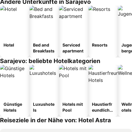
Andere Unterkünfte in Sarajevo
Hotel
Bed and
Serviced
Resorts
Juge
Breakfasts
apartment
berg
tel
Sarajevo: beliebte Hotelkategorien
Günstige
Luxushote
Hotels mit
Haustierfr
Well
Hotels
ls
Pool
eundliche
otels
Hotels
Reiseziele in der Nähe von: Hotel Astra