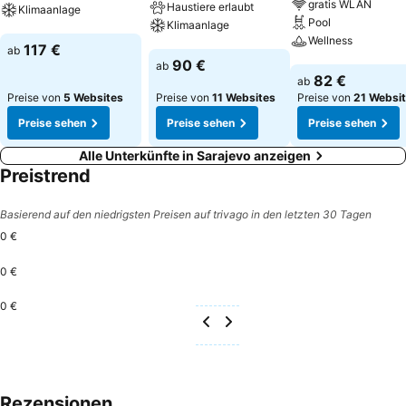
gratis WLAN
Haustiere erlaubt
Klimaanlage
Pool
Klimaanlage
Wellness
Preise sehen
117 €
ab
Preise sehen
90 €
ab
Preise sehen
82 €
ab
Preise von
5 Websites
Preise von
11 Websites
Preise von
21 Websi
Preise sehen
Preise sehen
Preise sehen
Alle Unterkünfte in Sarajevo anzeigen
Preistrend
Basierend auf den niedrigsten Preisen auf trivago in den letzten 30 Tagen
0 €
0 €
0 €
Rezensionen