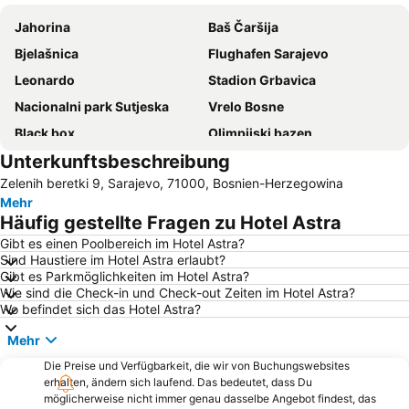
Jahorina
Baš Čaršija
Bjelašnica
Flughafen Sarajevo
Leonardo
Stadion Grbavica
Nacionalni park Sutjeska
Vrelo Bosne
Black box
Olimpijski bazen
Unterkunftsbeschreibung
Sebilj
Biblioteka Grada Sarajeva
Zelenih beretki 9, Sarajevo, 71000, Bosnien-Herzegowina
Dom mladih Skenderija
Ferhadija
Mehr
Häufig gestellte Fragen zu Hotel Astra
Gibt es einen Poolbereich im Hotel Astra?
Sind Haustiere im Hotel Astra erlaubt?
Gibt es Parkmöglichkeiten im Hotel Astra?
Wie sind die Check-in und Check-out Zeiten im Hotel Astra?
Wo befindet sich das Hotel Astra?
Mehr
Die Preise und Verfügbarkeit, die wir von Buchungswebsites
erhalten, ändern sich laufend. Das bedeutet, dass Du
möglicherweise nicht immer genau dasselbe Angebot findest, das