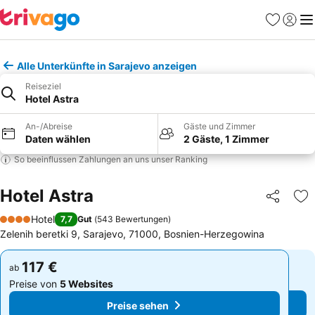
Favoriten
Einlog
Me
Alle Unterkünfte in Sarajevo anzeigen
Reiseziel
Hotel Astra
An-/Abreise
Gäste und Zimmer
Daten wählen
2 Gäste, 1 Zimmer
So beeinflussen Zahlungen an uns unser Ranking
Hotel Astra
Teilen
Zu
Hotel
7,7
Gut
(
543 Bewertungen
)
4 Sterne
Zelenih beretki 9, Sarajevo, 71000, Bosnien-Herzegowina
117 €
117 €
ab
ab
Preise von
5 Websites
Preise von
5 Websites
Preise sehen
Preise sehen