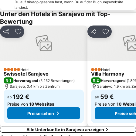
Du auf trivago gesehen hast, wenn Du auf der Buchungswebsite
landest.
Unter den Hotels in Sarajevo mit Top-
Bewertung
Teilen
Zu Favoriten hinzufügen
Teilen
Zu Favoriten
Hotel
Hotel
5 Sterne
3 Sterne
Swissotel Sarajevo
Villa Harmony
9,1
9,2
Hervorragend
(
5.252 Bewertungen
)
Hervorragend
(
1.89
Sarajevo, 0.4 km bis Zentrum
Sarajevo, 1.9 km bis Z
192 €
59 €
ab
ab
Preise von
18 Websites
Preise von
10 Websi
Preise sehen
Preise se
Alle Unterkünfte in Sarajevo anzeigen