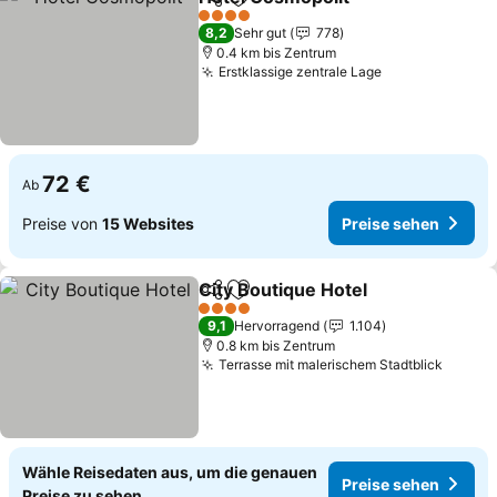
Teilen
Zu Favoriten hinzufügen
4 Sterne
8,2
Sehr gut
778
0.4 km bis Zentrum
Erstklassige zentrale Lage
72 €
Ab
Preise von
15 Websites
Preise sehen
City Boutique Hotel
Teilen
Zu Favoriten hinzufügen
4 Sterne
9,1
Hervorragend
1.104
0.8 km bis Zentrum
Terrasse mit malerischem Stadtblick
Wähle Reisedaten aus, um die genauen
Preise sehen
Preise zu sehen