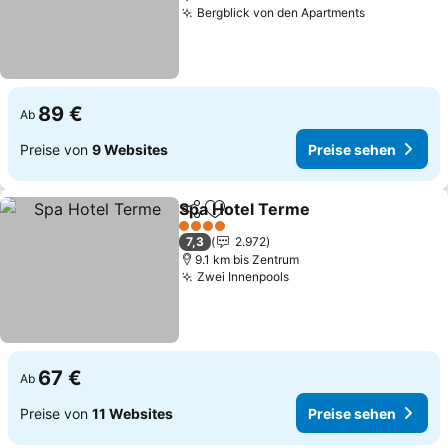
Bergblick von den Apartments
89 €
Ab
Preise von
9 Websites
Preise sehen
Spa Hotel Terme
Teilen
Zu Favoriten hinzufügen
4 Sterne
7,3
2.972
9.1 km bis Zentrum
Zwei Innenpools
67 €
Ab
Preise von
11 Websites
Preise sehen