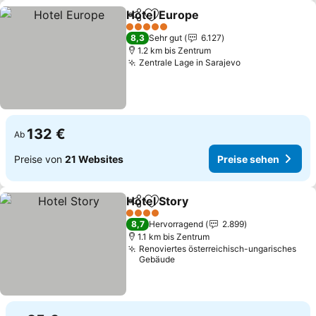
Hotel Europe
Teilen
Zu Favoriten hinzufügen
5 Sterne
8,3
Sehr gut
6.127
1.2 km bis Zentrum
Zentrale Lage in Sarajevo
132 €
Ab
Preise von
21 Websites
Preise sehen
Hotel Story
Teilen
Zu Favoriten hinzufügen
4 Sterne
8,7
Hervorragend
2.899
1.1 km bis Zentrum
Renoviertes österreichisch-ungarisches
Gebäude