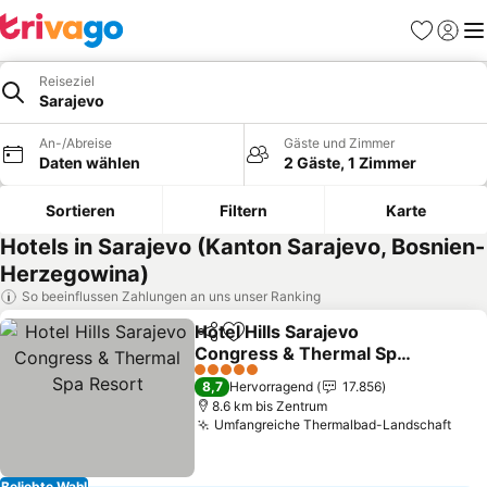
Favoriten
Einlog
Me
Reiseziel
Sarajevo
An-/Abreise
Gäste und Zimmer
Daten wählen
2 Gäste, 1 Zimmer
Sortieren
Filtern
Karte
Hotels in Sarajevo (Kanton Sarajevo, Bosnien-
Herzegowina)
So beeinflussen Zahlungen an uns unser Ranking
Hotel Hills Sarajevo
Teilen
Zu Favoriten hinzufügen
Congress & Thermal Spa
Resort
5 Sterne
8,7
Hervorragend
17.856
8.6 km bis Zentrum
Umfangreiche Thermalbad-Landschaft
Beliebte Wahl