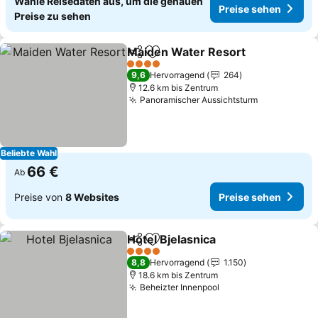
Wähle Reisedaten aus, um die genauen
Preise sehen
Preise zu sehen
Maiden Water Resort
Teilen
Zu Favoriten hinzufügen
4 Sterne
9,6
Hervorragend
264
12.6 km bis Zentrum
Panoramischer Aussichtsturm
Beliebte Wahl
66 €
Ab
Preise von
8 Websites
Preise sehen
Hotel Bjelasnica
Teilen
Zu Favoriten hinzufügen
4 Sterne
8,8
Hervorragend
1.150
18.6 km bis Zentrum
Beheizter Innenpool