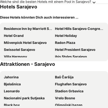
Welche sind die besten Hotels mit einem Pool in Sarajevo?
Hotels Sarajevo
Diese Hotels könnten Dich auch interessieren ...
Residence Inn by Marriott Sarajevo
Hotel Hills Sarajevo Congress & Thermal Spa Resort
Hotel Grand
Hotel Holiday
Mövenpick Hotel Sarajevo
Radon Plaza
Swissotel Sarajevo
Hotel President Sarajevo
Villa Harmony
ibis Styles Sarajevo
Attraktionen - Sarajevo
Courtyard by Marriott Sarajevo
Hotel Hayat Hills
Hollywood Hotel
Hotel Europe
Jahorina
Baš Čaršija
Spa Hotel Terme
ibis Styles Sarajevo
Bjelašnica
Flughafen Sarajevo
Bosmal Arjaan by Rotana
Hotel Astra
Leonardo
Stadion Grbavica
Hotel Central
Hotel Bistrik City Center
Nacionalni park Sutjeska
Vrelo Bosne
Pino Nature Hotel, BW Premier Collection
Malak Regency Hotel
Black box
Olimpijski bazen
Tarcin Forest Resort & Spa Sarajevo - MGallery Collection
Hotel Cosmopolit