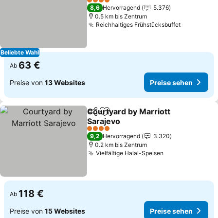
4 Sterne
8,6
Hervorragend
5.376
0.5 km bis Zentrum
Reichhaltiges Frühstücksbuffet
Beliebte Wahl
63 €
Ab
Preise von
13 Websites
Preise sehen
Courtyard by Marriott
Teilen
Zu Favoriten hinzufügen
Sarajevo
4 Sterne
9,2
Hervorragend
3.320
0.2 km bis Zentrum
Vielfältige Halal-Speisen
118 €
Ab
Preise von
15 Websites
Preise sehen