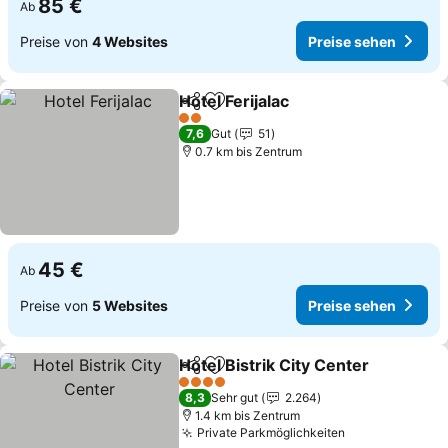
85 €
Ab
Preise von
4 Websites
Preise sehen
Hotel Ferijalac
Teilen
Zu Favoriten hinzufügen
2 Sterne
7,6
Gut
51
0.7 km bis Zentrum
45 €
Ab
Preise von
5 Websites
Preise sehen
Hotel Bistrik City Center
Teilen
Zu Favoriten hinzufügen
4 Sterne
8,3
Sehr gut
2.264
1.4 km bis Zentrum
Private Parkmöglichkeiten