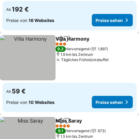
192 €
Ab
Preise von
16 Websites
Preise sehen
Villa Harmony
Teilen
Zu Favoriten hinzufügen
3 Sterne
9,2
Hervorragend
1.897
1.9 km bis Zentrum
Tägliches Frühstücksbuffet
59 €
Ab
Preise von
10 Websites
Preise sehen
Miss Saray
Teilen
Zu Favoriten hinzufügen
4 Sterne
9,1
Hervorragend
973
1.5 km bis Zentrum