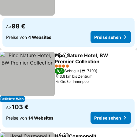
98 €
Ab
Preise von
4 Websites
Preise sehen
Pino Nature Hotel, BW
Teilen
Zu Favoriten hinzufügen
Premier Collection
4 Sterne
8,3
Sehr gut
7.190
3.8 km bis Zentrum
Großer Innenpool
Beliebte Wahl
103 €
Ab
Preise von
14 Websites
Preise sehen
Hotel Cosmopolit