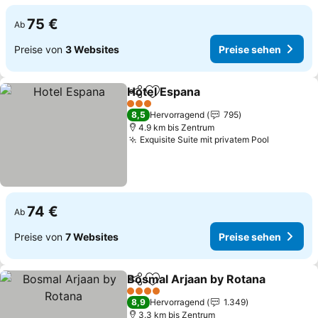
75 €
Ab
Preise von
3 Websites
Preise sehen
Hotel Espana
Teilen
Zu Favoriten hinzufügen
3 Sterne
8,5
Hervorragend
795
4.9 km bis Zentrum
Exquisite Suite mit privatem Pool
74 €
Ab
Preise von
7 Websites
Preise sehen
Bosmal Arjaan by Rotana
Teilen
Zu Favoriten hinzufügen
4 Sterne
8,9
Hervorragend
1.349
3.3 km bis Zentrum