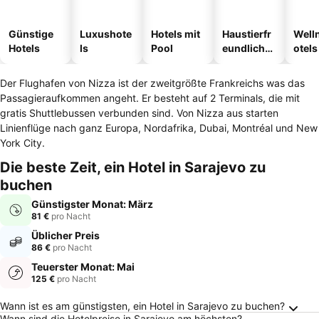
Günstige
Luxushote
Hotels mit
Haustierfr
Well
Hotels
ls
Pool
eundliche
otels
Hotels
Der Flughafen von Nizza ist der zweitgrößte Frankreichs was das
Passagieraufkommen angeht. Er besteht auf 2 Terminals, die mit
gratis Shuttlebussen verbunden sind. Von Nizza aus starten
Linienflüge nach ganz Europa, Nordafrika, Dubai, Montréal und New
York City.
Die beste Zeit, ein Hotel in Sarajevo zu
buchen
Günstigster Monat: März
81 €
pro Nacht
Üblicher Preis
86 €
pro Nacht
Teuerster Monat: Mai
125 €
pro Nacht
Häufig gestellte Fragen zu Sarajevo
Wann ist es am günstigsten, ein Hotel in Sarajevo zu buchen?
Wann sind die Hotelpreise in Sarajevo am höchsten?