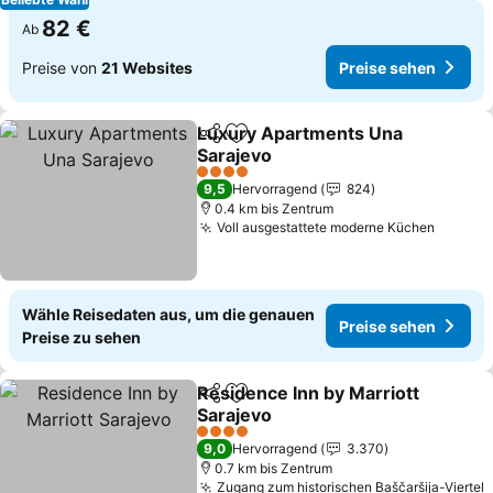
82 €
Ab
Preise von
21 Websites
Preise sehen
Luxury Apartments Una
Teilen
Zu Favoriten hinzufügen
Sarajevo
4 Sterne
9,5
Hervorragend
824
0.4 km bis Zentrum
Voll ausgestattete moderne Küchen
Wähle Reisedaten aus, um die genauen
Preise sehen
Preise zu sehen
Residence Inn by Marriott
Teilen
Zu Favoriten hinzufügen
Sarajevo
4 Sterne
9,0
Hervorragend
3.370
0.7 km bis Zentrum
Zugang zum historischen Baščaršija-Viertel