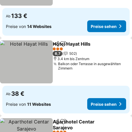
133 €
Ab
Preise von
14 Websites
Preise sehen
Hotel Hayat Hills
Teilen
Zu Favoriten hinzufügen
3 Sterne
6,7
502
3.4 km bis Zentrum
Balkon oder Terrasse in ausgewählten
Zimmern
38 €
Ab
Preise von
11 Websites
Preise sehen
Aparthotel Centar
Teilen
Zu Favoriten hinzufügen
Sarajevo