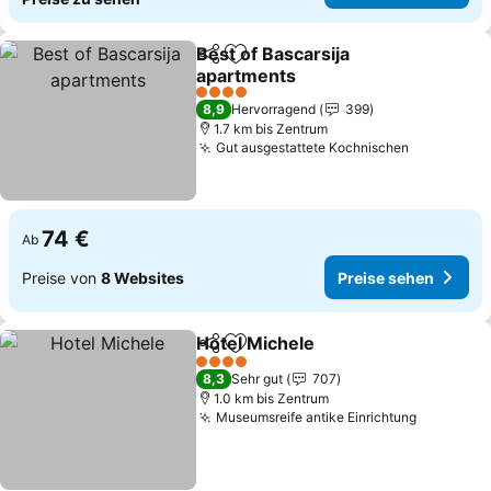
Best of Bascarsija
Teilen
Zu Favoriten hinzufügen
apartments
4 Sterne
8,9
Hervorragend
399
1.7 km bis Zentrum
Gut ausgestattete Kochnischen
74 €
Ab
Preise von
8 Websites
Preise sehen
Hotel Michele
Teilen
Zu Favoriten hinzufügen
4 Sterne
8,3
Sehr gut
707
1.0 km bis Zentrum
Museumsreife antike Einrichtung