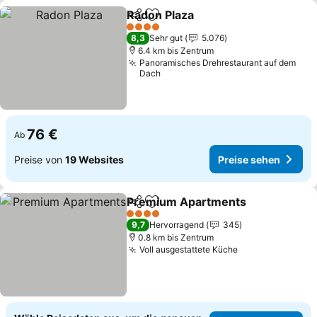
Radon Plaza
Teilen
Zu Favoriten hinzufügen
4 Sterne
8,3
Sehr gut
5.076
6.4 km bis Zentrum
Panoramisches Drehrestaurant auf dem
Dach
76 €
Ab
Preise von
19 Websites
Preise sehen
Premium Apartments
Teilen
Zu Favoriten hinzufügen
4 Sterne
9,7
Hervorragend
345
0.8 km bis Zentrum
Voll ausgestattete Küche