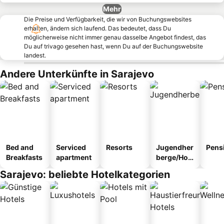
Mehr
Die Preise und Verfügbarkeit, die wir von Buchungswebsites
erhalten, ändern sich laufend. Das bedeutet, dass Du
möglicherweise nicht immer genau dasselbe Angebot findest, das
Du auf trivago gesehen hast, wenn Du auf der Buchungswebsite
landest.
Andere Unterkünfte in Sarajevo
Bed and
Serviced
Resorts
Jugendher
Pens
Breakfasts
apartment
berge/Hos
tel
Sarajevo: beliebte Hotelkategorien