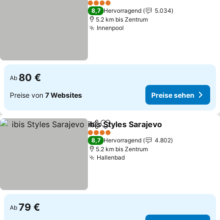
4 Sterne
8,7
Hervorragend
5.034
5.2 km bis Zentrum
Innenpool
80 €
Ab
Preise von
7 Websites
Preise sehen
ibis Styles Sarajevo
Teilen
Zu Favoriten hinzufügen
4 Sterne
8,7
Hervorragend
4.802
5.2 km bis Zentrum
Hallenbad
79 €
Ab