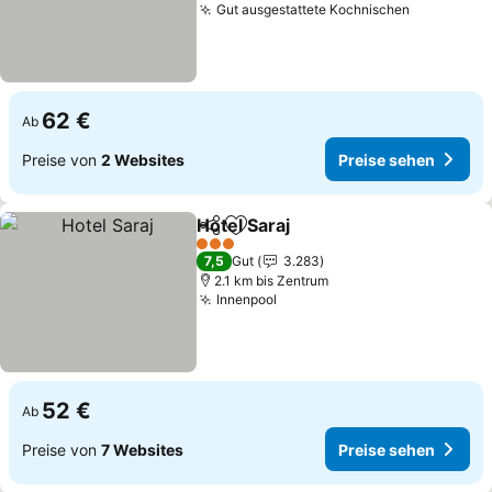
Gut ausgestattete Kochnischen
62 €
Ab
Preise von
2 Websites
Preise sehen
Hotel Saraj
Teilen
Zu Favoriten hinzufügen
3 Sterne
7,5
Gut
3.283
2.1 km bis Zentrum
Innenpool
52 €
Ab
Preise von
7 Websites
Preise sehen