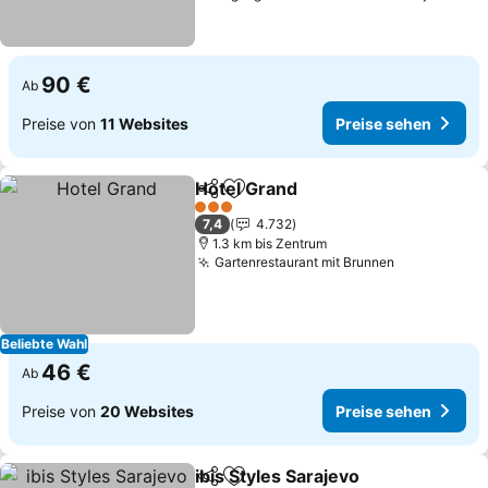
90 €
Ab
Preise von
11 Websites
Preise sehen
Hotel Grand
Teilen
Zu Favoriten hinzufügen
3 Sterne
7,4
4.732
1.3 km bis Zentrum
Gartenrestaurant mit Brunnen
Beliebte Wahl
46 €
Ab
Preise von
20 Websites
Preise sehen
ibis Styles Sarajevo
Teilen
Zu Favoriten hinzufügen