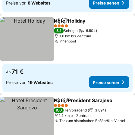
Preise von
8 Websites
Preise sehen
Hotel Holiday
Teilen
Zu Favoriten hinzufügen
4 Sterne
8,1
Sehr gut
6.504
0.8 km bis Zentrum
Innenpool
71 €
Ab
Preise von
19 Websites
Preise sehen
Hotel President Sarajevo
Teilen
Zu Favoriten hinzufügen
4 Sterne
9,0
Hervorragend
3.894
1.4 km bis Zentrum
Tor zum historischen Baščaršija-Viertel