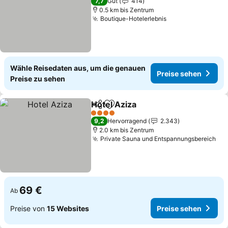
7,7
Gut
414
0.5 km bis Zentrum
Boutique-Hotelerlebnis
Wähle Reisedaten aus, um die genauen
Preise sehen
Preise zu sehen
Hotel Aziza
Teilen
Zu Favoriten hinzufügen
4 Sterne
9,2
Hervorragend
2.343
2.0 km bis Zentrum
Private Sauna und Entspannungsbereich
69 €
Ab
Preise von
15 Websites
Preise sehen