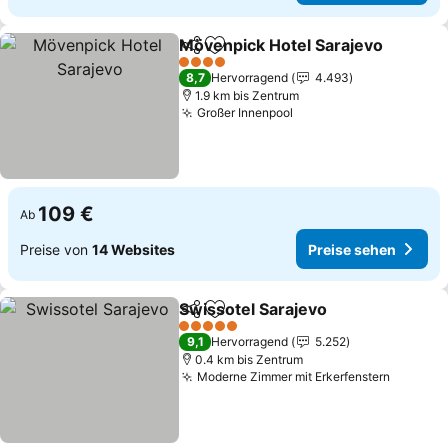
Mövenpick Hotel Sarajevo
Teilen
Zu Favoriten hinzufügen
4 Sterne
8,7
Hervorragend
4.493
1.9 km bis Zentrum
Großer Innenpool
109 €
Ab
Preise von
14 Websites
Preise sehen
Swissotel Sarajevo
Teilen
Zu Favoriten hinzufügen
5 Sterne
9,1
Hervorragend
5.252
0.4 km bis Zentrum
Moderne Zimmer mit Erkerfenstern