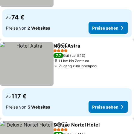
74 €
Ab
Preise von
2 Websites
Preise sehen
Hotel Astra
Teilen
Zu Favoriten hinzufügen
4 Sterne
7,7
Gut
543
1.1 km bis Zentrum
Zugang zum Innenpool
117 €
Ab
Preise von
5 Websites
Preise sehen
Deluxe Nortel Hotel
Teilen
Zu Favoriten hinzufügen
4 Sterne