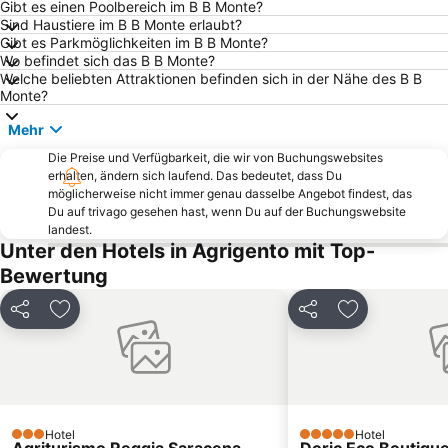
Spiaggia Poliscia
Montaperto Presepe di Agrigento
Gibt es einen Poolbereich im B B Monte?
Sind Haustiere im B B Monte erlaubt?
Kaos
Spiaggia Marina
Gibt es Parkmöglichkeiten im B B Monte?
Eremo di Santa Rosalia
Torre del Barone
Wo befindet sich das B B Monte?
Welche beliebten Attraktionen befinden sich in der Nähe des B B
Spiaggia Scala dei Turchi
Spiaggia Marina
Monte?
Rocca San Nicola
Centro storico di Sciacca
Mehr
Capo San Marco
Die Preise und Verfügbarkeit, die wir von Buchungswebsites
erhalten, ändern sich laufend. Das bedeutet, dass Du
möglicherweise nicht immer genau dasselbe Angebot findest, das
Du auf trivago gesehen hast, wenn Du auf der Buchungswebsite
landest.
Unter den Hotels in Agrigento mit Top-
Bewertung
Teilen
Zu Favoriten hinzufügen
Teilen
Zu Favoriten
Hotel
Hotel
3 Sterne
5 Sterne