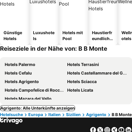
Günstige
Luxushote
Hotels mit
Haustierfr
Well
Hotels
ls
Pool
eundliche
otels
Hotels
Reiseziele in der Nähe von: B B Monte
Hotels Palermo
Hotels Terrasini
Hotels Cefalu
Hotels Castellammare del Golfo
Hotels Agrigento
Hotels Sciacca
Hotels Campofelice di Roccella
Hotels Licata
Hotels Mazara del Vallo
Agrigento: Alle Unterkünfte anzeigen
Hotelsuche
Europa
Italien
Sizilien
Agrigento
B B Monte
Facebook
Twitter
Instagra
Xing
Yo