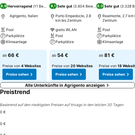
8,9
8,1
8,0
Hervorragend
(
11 Bewertungen
Sehr gut
)
(
3.604 Bewertungen
Sehr gut
)
(
3.328 
Agrigento, Italien
Porto Empedocle, 2.8
Realmonte, 2.7 km 
km bis Zentrum
Zentrum
Pool
gratis WLAN
Pool
Parkplätze
Pool
Parkplätze
Klimaanlage
Parkplätze
Klimaanlage
Preise sehen
Preise sehen
Preise sehen
66 €
54 €
81 €
ab
ab
ab
Preise von
4 Websites
Preise von
20 Websites
Preise von
18 Websi
Preise sehen
Preise sehen
Preise sehen
Alle Unterkünfte in Agrigento anzeigen
Preistrend
Basierend auf den niedrigsten Preisen auf trivago in den letzten 30 Tagen
0 €
0 €