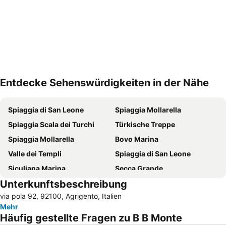
Entdecke Sehenswürdigkeiten in der Nähe
Karte vergrößern
Spiaggia di San Leone
Spiaggia Mollarella
Spiaggia Scala dei Turchi
Türkische Treppe
Spiaggia Mollarella
Bovo Marina
Valle dei Templi
Spiaggia di San Leone
Siculiana Marina
Secca Grande
Unterkunftsbeschreibung
Porto di Porto Empedocle
Eraclea Minoa
via pola 92, 92100, Agrigento, Italien
Porto di Sciacca
Riserva Naturale Regionale Monte Genuardo e Santa Maria del Bosco
Mehr
Riserva Naturale Orientata di Torre Salsa
Eraclea Minoa
Häufig gestellte Fragen zu B B Monte