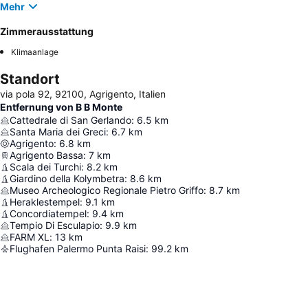
Mehr
Zimmerausstattung
Klimaanlage
Standort
via pola 92, 92100, Agrigento, Italien
Entfernung von B B Monte
Cattedrale di San Gerlando
:
6.5
km
Santa Maria dei Greci
:
6.7
km
Agrigento
:
6.8
km
Agrigento Bassa
:
7
km
Scala dei Turchi
:
8.2
km
Giardino della Kolymbetra
:
8.6
km
Museo Archeologico Regionale Pietro Griffo
:
8.7
km
Heraklestempel
:
9.1
km
Concordiatempel
:
9.4
km
Tempio Di Esculapio
:
9.9
km
FARM XL
:
13
km
Flughafen Palermo Punta Raisi
:
99.2
km