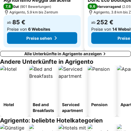
Agriturismo Reggia Saracena
Doric Eco Boutique 
7,8
9,6
Gut
(
901 Bewertungen
)
Hervorragend
(
2.05
Agrigento, 5.9 km bis Zentrum
Agrigento, 3.8 km bis 
85 €
252 €
ab
ab
Preise von
6 Websites
Preise von
14 Websi
Preise sehen
Preise
Alle Unterkünfte in Agrigento anzeigen
Andere Unterkünfte in Agrigento
Hotel
Bed and
Serviced
Pension
Apar
Breakfasts
apartment
Agrigento: beliebte Hotelkategorien