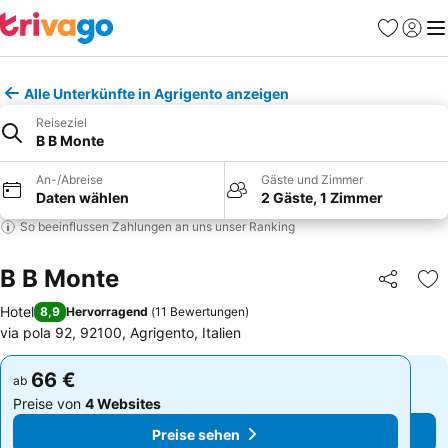
Favoriten
Einlog
Me
Alle Unterkünfte in Agrigento anzeigen
Reiseziel
B B Monte
An-/Abreise
Gäste und Zimmer
Daten wählen
2 Gäste, 1 Zimmer
So beeinflussen Zahlungen an uns unser Ranking
B B Monte
Teilen
Zu
Hotel
8,9
Hervorragend
(
11 Bewertungen
)
via pola 92, 92100, Agrigento, Italien
66 €
66 €
ab
ab
Preise von
4 Websites
Preise von
4 Websites
Preise sehen
Preise sehen