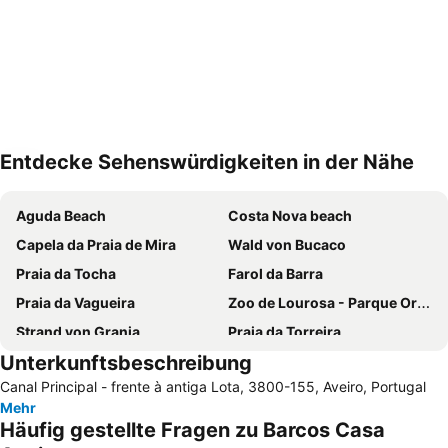
Entdecke Sehenswürdigkeiten in der Nähe
Karte vergrößern
Aguda Beach
Costa Nova beach
Capela da Praia de Mira
Wald von Bucaco
Praia da Tocha
Farol da Barra
Praia da Vagueira
Zoo de Lourosa - Parque Ornitológico
Strand von Granja
Praia da Torreira
Unterkunftsbeschreibung
Furadouro beach
Da Barra
Canal Principal - frente à antiga Lota, 3800-155, Aveiro, Portugal
Mar e Sol Beach
Costa Nova Beach
Mehr
Alameda do Senhor da Pedra
Valadares Beach
Häufig gestellte Fragen zu Barcos Casa
São Jacinto Beach
Hotel Solverde Beach