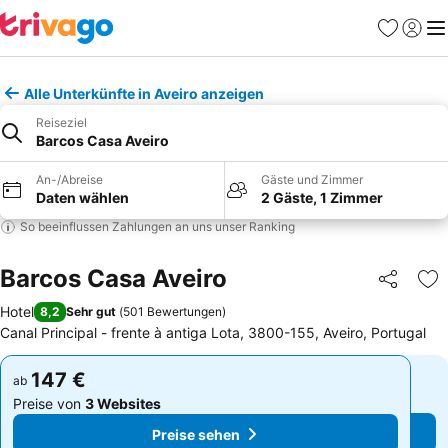
Favoriten
Einlog
Me
Alle Unterkünfte in Aveiro anzeigen
Reiseziel
Barcos Casa Aveiro
An-/Abreise
Gäste und Zimmer
Daten wählen
2 Gäste, 1 Zimmer
So beeinflussen Zahlungen an uns unser Ranking
Barcos Casa Aveiro
Teilen
Zu
Hotel
8,2
Sehr gut
(
501 Bewertungen
)
Canal Principal - frente à antiga Lota, 3800-155, Aveiro, Portugal
147 €
147 €
ab
ab
Preise von
3 Websites
Preise von
3 Websites
Preise sehen
Preise sehen