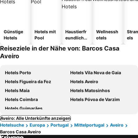
Günstige
Hotels mit
Haustierfr
Wellnessh
Stra
Hotels
Pool
eundliche
otels
els
Hotels
Reiseziele in der Nähe von: Barcos Casa
Aveiro
Hotels Porto
Hotels Vila Nova de Gaia
Hotels Figueira da Foz
Hotels Aveiro
Hotels Maia
Hotels Matosinhos
Hotels Coimbra
Hotels Póvoa de Varzim
Hotels Guimarães
Aveiro: Alle Unterkünfte anzeigen
Hotelsuche
Europa
Portugal
Mittelportugal
Aveiro
Barcos Casa Aveiro