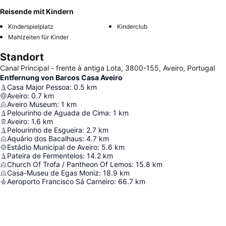
Reisende mit Kindern
Kinderspielplatz
Kinderclub
Mahlzeiten für Kinder
Standort
Canal Principal - frente à antiga Lota, 3800-155, Aveiro, Portugal
Entfernung von Barcos Casa Aveiro
Casa Major Pessoa
:
0.5
km
Aveiro
:
0.7
km
Aveiro Museum
:
1
km
Pelourinho de Aguada de Cima
:
1
km
Aveiro
:
1.6
km
Pelourinho de Esgueira
:
2.7
km
Aquário dos Bacalhaus
:
4.7
km
Estádio Municipal de Aveiro
:
5.6
km
Pateira de Fermentelos
:
14.2
km
Church Of Trofa / Pantheon Of Lemos
:
15.8
km
Casa-Museu de Egas Moniz
:
18.9
km
Aeroporto Francisco Sá Carneiro
:
66.7
km