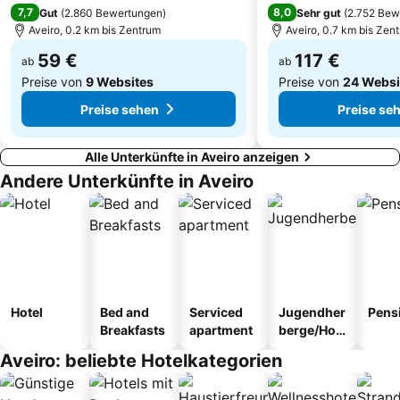
7,7
8,0
Gut
(
2.860 Bewertungen
)
Sehr gut
(
2.752 Bew
Aveiro, 0.2 km bis Zentrum
Aveiro, 0.7 km bis Zen
59 €
117 €
ab
ab
Preise von
9 Websites
Preise von
24 Websi
Preise sehen
Preise se
Alle Unterkünfte in Aveiro anzeigen
Andere Unterkünfte in Aveiro
Hotel
Bed and
Serviced
Jugendher
Pens
Breakfasts
apartment
berge/Hos
tel
Aveiro: beliebte Hotelkategorien