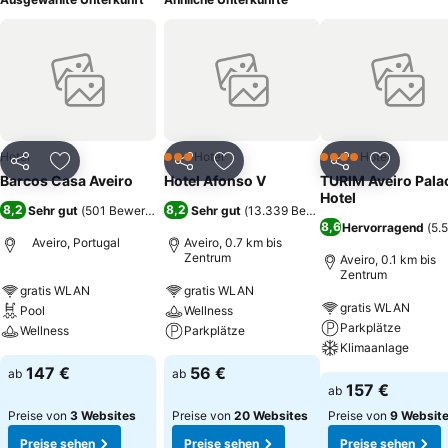
Hotel
Hotel
Hotel
3 Sterne
4 Sterne
Teilen
Zu Favoriten hinzufügen
Teilen
Zu Favoriten hinzufügen
Teilen
Zu Favor
Barcos Casa Aveiro
Hotel Afonso V
TURIM Aveiro Pala
Hotel
8,2
8,2
Sehr gut
(
501 Bewertungen
)
Sehr gut
(
13.339 Bewertungen
)
8,6
Hervorragend
(
5.
Aveiro, Portugal
Aveiro, 0.7 km bis
Zentrum
Aveiro, 0.1 km bis
Zentrum
gratis WLAN
gratis WLAN
gratis WLAN
Pool
Wellness
Parkplätze
Wellness
Parkplätze
Klimaanlage
147 €
56 €
ab
ab
157 €
ab
Preise von
3 Websites
Preise von
20 Websites
Preise von
9 Websit
Preise sehen
Preise sehen
Preise sehen