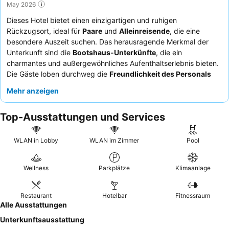
May 2026
Dieses Hotel bietet einen einzigartigen und ruhigen
Rückzugsort, ideal für
Paare
und
Alleinreisende
, die eine
besondere Auszeit suchen. Das herausragende Merkmal der
Unterkunft sind die
Bootshaus-Unterkünfte
, die ein
charmantes und außergewöhnliches Aufenthaltserlebnis bieten.
Die Gäste loben durchweg die
Freundlichkeit des Personals
und das großzügige, hochwertige
Frühstück
, das direkt auf die
Mehr anzeigen
Zimmer geliefert wird. Für ein wirklich entspannendes Erlebnis
empfiehlt es sich, ein Zimmer mit effektiver und leiser
Top-Ausstattungen und Services
Klimaanlage zu buchen, da einige Unterkünfte diese
Annehmlichkeit nicht bieten und dem Straßenlärm ausgesetzt
sein können.
WLAN in Lobby
WLAN im Zimmer
Pool
Wellness
Parkplätze
Klimaanlage
Restaurant
Hotelbar
Fitnessraum
Alle Ausstattungen
Unterkunftsausstattung