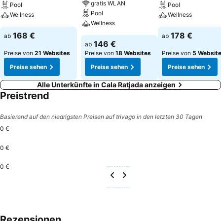
gratis WLAN
Pool
Pool
Pool
Wellness
Wellness
Wellness
168 €
178 €
ab
ab
146 €
ab
Preise von
21 Websites
Preise von
18 Websites
Preise von
5 Websit
Preise sehen
Preise sehen
Preise sehen
Alle Unterkünfte in Cala Ratjada anzeigen
Preistrend
Basierend auf den niedrigsten Preisen auf trivago in den letzten 30 Tagen
0 €
0 €
0 €
Rezensionen