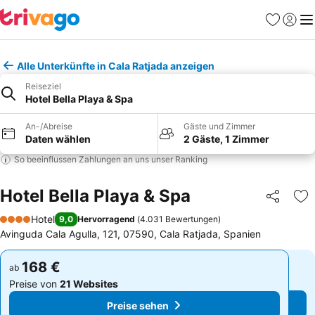
Favoriten
Einlog
Me
Alle Unterkünfte in Cala Ratjada anzeigen
Reiseziel
Hotel Bella Playa & Spa
An-/Abreise
Gäste und Zimmer
Daten wählen
2 Gäste, 1 Zimmer
So beeinflussen Zahlungen an uns unser Ranking
Hotel Bella Playa & Spa
Teilen
Zu
Hotel
9,0
Hervorragend
(
4.031 Bewertungen
)
4 Sterne
Avinguda Cala Agulla, 121, 07590, Cala Ratjada, Spanien
168 €
168 €
ab
ab
Preise von
21 Websites
Preise von
21 Websites
Preise sehen
Preise sehen