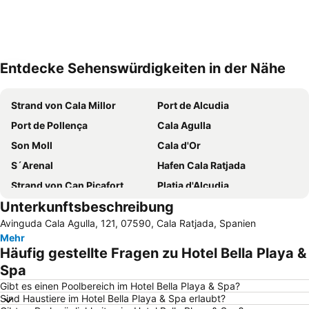
Entdecke Sehenswürdigkeiten in der Nähe
Karte vergrößern
Strand von Cala Millor
Port de Alcudia
Port de Pollença
Cala Agulla
Son Moll
Cala d'Or
S´Arenal
Hafen Cala Ratjada
Strand von Can Picafort
Platja d'Alcudia
Unterkunftsbeschreibung
Platja de Sa Coma
Cala Macarella
Avinguda Cala Agulla, 121, 07590, Cala Ratjada, Spanien
Strand von Formentor - Cala Pi
Playa Sa marina de Alcudia
Mehr
Cala en Turqueta
Playa Son Baulo
Häufig gestellte Fragen zu Hotel Bella Playa &
Platja de Canyamel
Naturschutzgebiet S'Albufera de Mallorca
Spa
Cala Esmeralda
Cala Marçal
Gibt es einen Poolbereich im Hotel Bella Playa & Spa?
Sind Haustiere im Hotel Bella Playa & Spa erlaubt?
Strand von S´Illot - Cala Moreja
Cala Antena