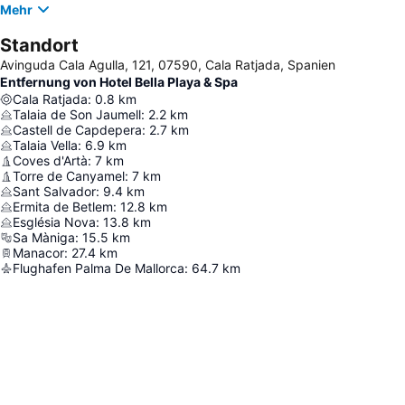
Mehr
Standort
Avinguda Cala Agulla, 121, 07590, Cala Ratjada, Spanien
Entfernung von Hotel Bella Playa & Spa
Cala Ratjada
:
0.8
km
Talaia de Son Jaumell
:
2.2
km
Castell de Capdepera
:
2.7
km
Talaia Vella
:
6.9
km
Coves d'Artà
:
7
km
Torre de Canyamel
:
7
km
Sant Salvador
:
9.4
km
Ermita de Betlem
:
12.8
km
Església Nova
:
13.8
km
Sa Màniga
:
15.5
km
Manacor
:
27.4
km
Flughafen Palma De Mallorca
:
64.7
km