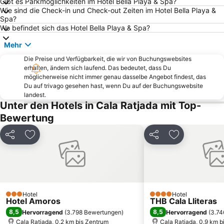
Gibt es Parkmöglichkeiten im Hotel Bella Playa & Spa?
Wie sind die Check-in und Check-out Zeiten im Hotel Bella Playa &
Cala Gran
Cala en Blanes
Spa?
Cala Torta
Pula Golfplatz
Wo befindet sich das Hotel Bella Playa & Spa?
S'Amarador
Sa Font de Sa Cala
Mehr
Kloster Sant Salvador
Hafen von Ciutadella
Die Preise und Verfügbarkeit, die wir von Buchungswebsites
erhalten, ändern sich laufend. Das bedeutet, dass Du
Cala Mesquida o s'Arenal de sa Mesquida
Hafen von Porto Cristo
möglicherweise nicht immer genau dasselbe Angebot findest, das
Kastell von Punta de n'Amer
Cala Ferrera
Du auf trivago gesehen hast, wenn Du auf der Buchungswebsite
landest.
Serra de Tramontana
Playa de Cala Mondragò
Unter den Hotels in Cala Ratjada mit Top-
Strand Cala Galdana
Hidropark
Bewertung
Arenal de sa Canova
Tropfsteinhöhle Coves del Drac
Teilen
Zu Favoriten hinzufügen
Teilen
Zu Favoriten
Caló de ses Egos
Port Esportiu Can Picafort
Portocristo
Acuario de Mallorca
Arenal de Son Saura
Ermita de Betlem
Hafen Cala Figuera
Cala en Brut
Hotel
Hotel
3 Sterne
4 Sterne
Hotel Amoros
Puerto Deportivo Marina de Cala d'Or
Platja des Morer Vermell
THB Cala Lliteras
8,5
8,5
Hervorragend
(
3.798 Bewertungen
)
Hervorragend
(
3.74
Cala Ratjada, 0.2 km bis Zentrum
Cala Ratjada, 0.9 km b