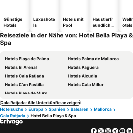
Günstige
Luxushote
Hotels mit
Haustierfr
Well
Hotels
ls
Pool
eundliche
otels
Hotels
Reiseziele in der Nähe von: Hotel Bella Playa &
Spa
Hotels Playa de Palma
Hotels Palma de Mallorca
Hotels El Arenal
Hotels Paguera
Hotels Cala Ratjada
Hotels Alcudia
Hotels C'an Pastilla
Hotels Cala Millor
Hotels Playa de Muro
Cala Ratjada: Alle Unterkünfte anzeigen
Hotelsuche
Europa
Spanien
Balearen
Mallorca
Cala Ratjada
Hotel Bella Playa & Spa
Facebook
Twitter
Instagra
Xing
Yo