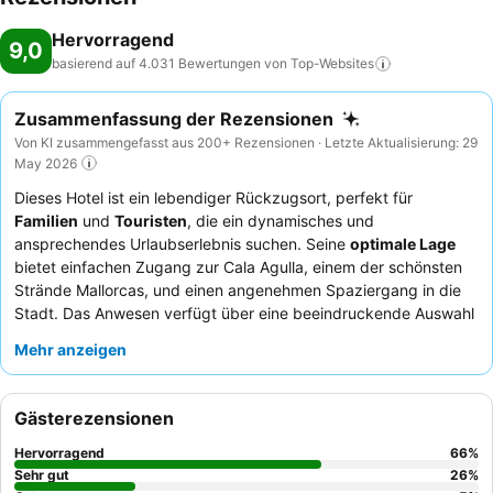
Hervorragend
9,0
basierend auf 4.031 Bewertungen von
Top-Websites
Zusammenfassung der Rezensionen
Von KI zusammengefasst aus 200+ Rezensionen · Letzte Aktualisierung: 29
May 2026
Dieses Hotel ist ein lebendiger Rückzugsort, perfekt für
Familien
und
Touristen
, die ein dynamisches und
ansprechendes Urlaubserlebnis suchen. Seine
optimale Lage
bietet einfachen Zugang zur Cala Agulla, einem der schönsten
Strände Mallorcas, und einen angenehmen Spaziergang in die
Stadt. Das Anwesen verfügt über eine beeindruckende Auswahl
an
Einrichtungen
, darunter mehrere Swimmingpools, ein gut
Mehr anzeigen
ausgestattetes Spa, Minigolf und einen modernen Fitnessraum,
die Unterhaltung für alle Altersgruppen garantieren. Die Gäste
loben durchweg das freundliche und professionelle
Personal
,
Gästerezensionen
und das
Frühstücksbuffet
ist ein Highlight, das eine
reichhaltige und vielfältige Auswahl bietet. Für ein ruhigeres
Hervorragend
66
%
Erlebnis könnten Gäste ein Zimmer mit Gartenblick anfragen.
Sehr gut
26
%