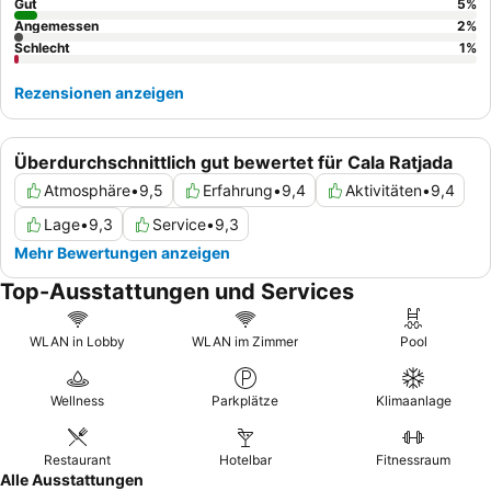
Gut
5
%
Angemessen
2
%
Schlecht
1
%
Rezensionen anzeigen
Überdurchschnittlich gut bewertet für Cala Ratjada
Atmosphäre
•
9,5
Erfahrung
•
9,4
Aktivitäten
•
9,4
Lage
•
9,3
Service
•
9,3
Mehr Bewertungen anzeigen
Top-Ausstattungen und Services
WLAN in Lobby
WLAN im Zimmer
Pool
Wellness
Parkplätze
Klimaanlage
Restaurant
Hotelbar
Fitnessraum
Alle Ausstattungen