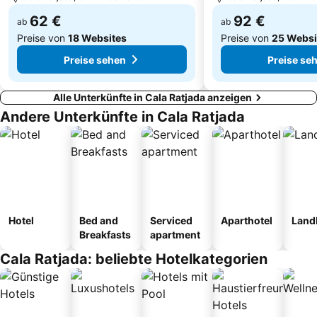
62 €
92 €
ab
ab
Preise von
18 Websites
Preise von
25 Websi
Preise sehen
Preise se
Alle Unterkünfte in Cala Ratjada anzeigen
Andere Unterkünfte in Cala Ratjada
Hotel
Bed and
Serviced
Aparthotel
Land
Breakfasts
apartment
Cala Ratjada: beliebte Hotelkategorien