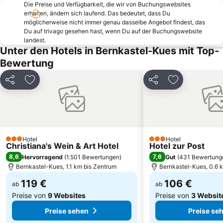
Die Preise und Verfügbarkeit, die wir von Buchungswebsites
Cochem Castle
Wehlen
erhalten, ändern sich laufend. Das bedeutet, dass Du
Eifel Vulkanmuseum
Kyrburg
möglicherweise nicht immer genau dasselbe Angebot findest, das
Du auf trivago gesehen hast, wenn Du auf der Buchungswebsite
Olewig
Alte Burg Longuich
landest.
Unter den Hotels in Bernkastel-Kues mit Top-
Trierer Dom
Zeltinger Hof
Bewertung
Fritz
Abtei Himmerod
Vulkanexpress Brohltal-Railway
Euren
Teilen
Zu Favoriten hinzufügen
Teilen
Zu Favoriten
Pfalzel
Zewen
Tarforst
Brauheck
Amphitheater Trier
Keltischer Ringwall in Otzenhausen
Adler und Wolfspark Kasselburg
Andel
Hotel
Hotel
3 Sterne
3 Sterne
Christiana's Wein & Art Hotel
Hotel zur Post
Sommerrodelbahn Erbeskopf
Naturfreibad Gemündener Maar
8,6
7,6
Hervorragend
(
1.501 Bewertungen
)
Gut
(
431 Bewertung
Hauptmarkt
Nürburg
Bernkastel-Kues, 1.1 km bis Zentrum
Bernkastel-Kues, 0.6 
119 €
106 €
ab
ab
Preise von
9 Websites
Preise von
3 Websit
Preise sehen
Preise se