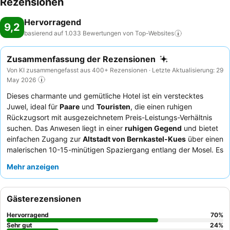
Rezensionen
Hervorragend
9,2
basierend auf 1.033 Bewertungen von
Top-Websites
Zusammenfassung der Rezensionen
Von KI zusammengefasst aus 400+ Rezensionen · Letzte Aktualisierung: 29
May 2026
Dieses charmante und gemütliche Hotel ist ein verstecktes
Juwel, ideal für
Paare
und
Touristen
, die einen ruhigen
Rückzugsort mit ausgezeichnetem Preis-Leistungs-Verhältnis
suchen. Das Anwesen liegt in einer
ruhigen Gegend
und bietet
einfachen Zugang zur
Altstadt von Bernkastel-Kues
über einen
malerischen 10-15-minütigen Spaziergang entlang der Mosel. Es
ist perfekt gelegen, um die nahegelegenen
Wander- und
Mehr anzeigen
Radwege
zu erkunden. Nach einem ereignisreichen Tag können
die Gäste in der wunderschön ausgestatteten
Sauna
entspannen. Das aufmerksame und hilfsbereite Personal wird
Gästerezensionen
stets gelobt, und das
außergewöhnliche Frühstücksbuffet
mit
hausgemachten Salaten und frisch zubereiteten Eiern ist ein
Hervorragend
70
%
Höhepunkt. Für das beste Erlebnis empfiehlt es sich, ein Zimmer
Sehr gut
24
%