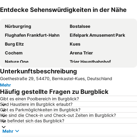
Entdecke Sehenswürdigkeiten in der Nähe
Karte vergrößern
Nürburgring
Bostalsee
Flughafen Frankfurt-Hahn
Eifelpark Amusement Park
Burg Eltz
Kues
Cochem
Arena Trier
Nature One
Trier Hauptbahnhof
Unterkunftsbeschreibung
Bernkastel
Kastellaun
Goethestraße 29, 54470, Bernkastel-Kues, Deutschland
Losheimer Stausee
Mosel-Wein-Express
Mehr
Meerfelder Maar
Schalkenmehrener Maar
Häufig gestellte Fragen zu Burgblick
Bahnhof Wasserbillig
European Geopark Vulkaneifel
Gibt es einen Poolbereich im Burgblick?
Sind Haustiere im Burgblick erlaubt?
Mosel Wein Museum
Maare-Mosel-Radweg
Gibt es Parkmöglichkeiten im Burgblick?
Cond
Porta Nigra
Wie sind die Check-in und Check-out Zeiten im Burgblick?
Wo befindet sich das Burgblick?
Bahnhof Cochem
Brauhaus Kloster Machern
Mehr
Sehl
Pulvermaar