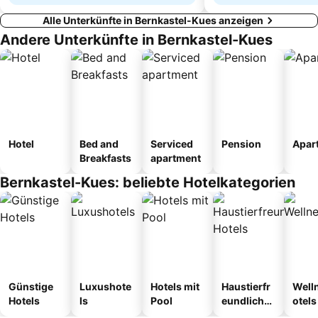
Alle Unterkünfte in Bernkastel-Kues anzeigen
Andere Unterkünfte in Bernkastel-Kues
Hotel
Bed and
Serviced
Pension
Apar
Breakfasts
apartment
Bernkastel-Kues: beliebte Hotelkategorien
Günstige
Luxushote
Hotels mit
Haustierfr
Well
Hotels
ls
Pool
eundliche
otels
Hotels