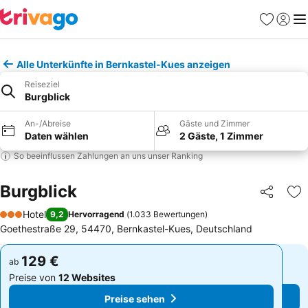
Favoriten
Einlog
Me
Alle Unterkünfte in Bernkastel-Kues anzeigen
Reiseziel
Burgblick
An-/Abreise
Gäste und Zimmer
Daten wählen
2 Gäste, 1 Zimmer
So beeinflussen Zahlungen an uns unser Ranking
Burgblick
Teilen
Zu
Hotel
9,2
Hervorragend
(
1.033 Bewertungen
)
3 Sterne
Goethestraße 29, 54470, Bernkastel-Kues, Deutschland
129 €
129 €
ab
ab
Preise von
12 Websites
Preise von
12 Websites
Preise sehen
Preise sehen