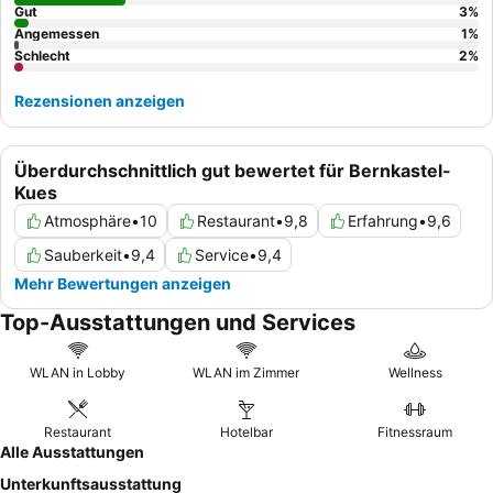
mit
Gut
Burgblick
oder eigenem Balkon anzufragen.
3
%
Angemessen
1
%
Schlecht
2
%
Rezensionen anzeigen
Überdurchschnittlich gut bewertet für Bernkastel-
Kues
Atmosphäre
•
10
Restaurant
•
9,8
Erfahrung
•
9,6
Sauberkeit
•
9,4
Service
•
9,4
Mehr Bewertungen anzeigen
Top-Ausstattungen und Services
WLAN in Lobby
WLAN im Zimmer
Wellness
Restaurant
Hotelbar
Fitnessraum
Alle Ausstattungen
Unterkunftsausstattung