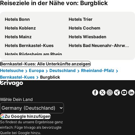
Reiseziele in der Nähe von: Burgblick
Hotels Bonn
Hotels Trier
Hotels Koblenz
Hotels Cochem
Hotels Mainz
Hotels Wiesbaden
Hotels Bernkastel-Kues
Hotels Bad Neuenahr-Ahrweiler
Hotels Rüdesheim am Rhein
Bernkastel-Kues: Alle Unterkünfte anzeigen
Hotelsuche
Europa
Deutschland
Rheinland-Pfalz
Bernkastel-Kues
Burgblick
Facebook
Twitter
Instagra
Xing
Yo
Wähle Dein Land
Zu Google hinzufügen
So findest du unsere Ergebnisse ganz
einfach: Füge trivago als bevorzugte
Quelle bei Google hinzu.