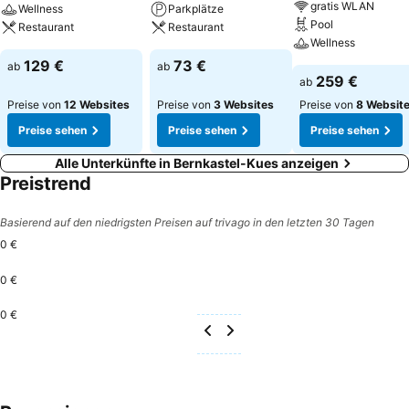
gratis WLAN
Wellness
Parkplätze
Pool
Restaurant
Restaurant
Wellness
129 €
73 €
ab
ab
259 €
ab
Preise von
12 Websites
Preise von
3 Websites
Preise von
8 Websit
Preise sehen
Preise sehen
Preise sehen
Alle Unterkünfte in Bernkastel-Kues anzeigen
Preistrend
Basierend auf den niedrigsten Preisen auf trivago in den letzten 30 Tagen
0 €
0 €
0 €