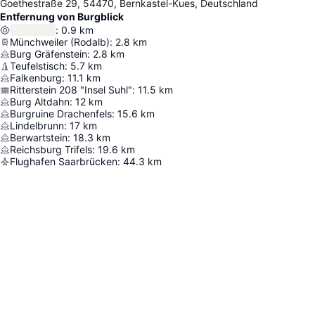
Goethestraße 29, 54470, Bernkastel-Kues, Deutschland
Entfernung von Burgblick
:
0.9
km
Münchweiler (Rodalb)
:
2.8
km
Burg Gräfenstein
:
2.8
km
Teufelstisch
:
5.7
km
Falkenburg
:
11.1
km
Ritterstein 208 "Insel Suhl"
:
11.5
km
Burg Altdahn
:
12
km
Burgruine Drachenfels
:
15.6
km
Lindelbrunn
:
17
km
Berwartstein
:
18.3
km
Reichsburg Trifels
:
19.6
km
Flughafen Saarbrücken
:
44.3
km