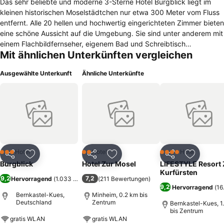
Das sehr beliebte und moderne 3-Sterne Hotel Burgblick liegt im
kleinen historischen Moselstädtchen nur etwa 300 Meter vom Fluss
entfernt. Alle 20 hellen und hochwertig eingerichteten Zimmer bieten
eine schöne Aussicht auf die Umgebung. Sie sind unter anderem mit
einem Flachbildfernseher, eigenem Bad und Schreibtisch
Mit ähnlichen Unterkünften vergleichen
ausgestattet. Internetzugang ist kostenlos. Das Hotel Burgblick
verfügt über einen schönen Außenbereich. Fahrräder können direkt
Ausgewählte Unterkunft
Ähnliche Unterkünfte
am Hotel ausgeliehen werden. Auch Tickets für Schiffstouren,
Busfahrten oder Veranstaltungen werden gerne besorgt. Kostenlose
Parkplätze für Auto oder Motorrad sind vorhanden. Jeden Morgen
wird ein reichhaltiges und abwechslungsreiches Frühstücksbuffet
angeboten. Das Restaurant Ochs serviert regionale und saisonale
Spezialitäten aus hochwertigen Produkten der Umgebung und die
Weinbar bietet in einem stilvollen Ambiente hervorragende
Moselweine an. Radfahrer, Jogger und Wanderer nutzen das Hotel
Hotel
Hotel
Hotel
3 Sterne
2 Sterne
4 Sterne
Teilen
Zu Favoriten hinzufügen
Teilen
Zu Favoriten hinzufügen
Teilen
Zu Favor
als Ausgangspunkt für sportliche Touren durch die Landschaft der
Burgblick
Hotel Zur Mosel
LIFESTYLE Resort
Mittelmosel. Spaziergänge durch das mittelalterliche Zentrum und
Kurfürsten
9,2
7,2
Hervorragend
(
1.033 Bewertungen
(
211 Bewertungen
)
)
zur Burg Landshut sind besonders beliebt. Trier liegt nur etwa 50
9,2
Hervorragend
(
16
Kilometer entfernt.
Bernkastel-Kues,
Minheim, 0.2 km bis
Deutschland
Zentrum
Bernkastel-Kues, 1
bis Zentrum
gratis WLAN
gratis WLAN