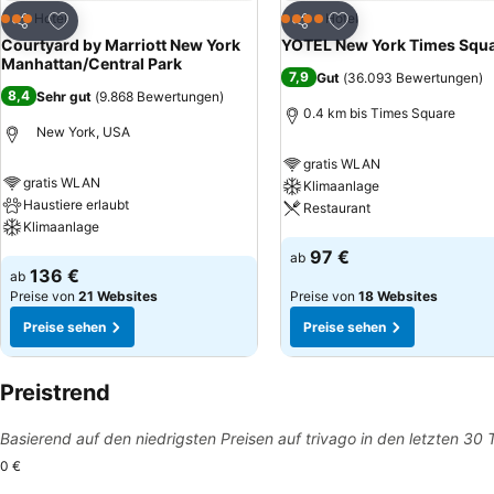
Zu Favoriten hinzufügen
Zu Favoriten hinzuf
Hotel
Hotel
3 Sterne
4 Sterne
Teilen
Teilen
Courtyard by Marriott New York
YOTEL New York Times Squ
Manhattan/Central Park
7,9
Gut
(
36.093 Bewertungen
)
8,4
Sehr gut
(
9.868 Bewertungen
)
0.4 km bis Times Square
New York, USA
gratis WLAN
gratis WLAN
Klimaanlage
Haustiere erlaubt
Restaurant
Klimaanlage
Preise sehen
97 €
ab
Preise sehen
136 €
ab
Preise von
21 Websites
Preise von
18 Websites
Preise sehen
Preise sehen
Preistrend
Basierend auf den niedrigsten Preisen auf trivago in den letzten 30
0 €