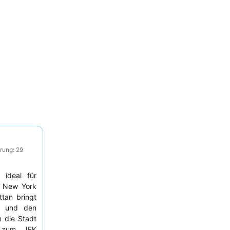
rung: 29
 ideal für
s New York
tan bringt
k und den
 die Stadt
n zum JFK