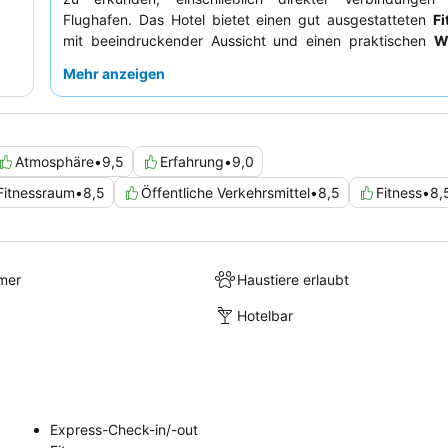
Flughafen. Das Hotel bietet einen gut ausgestatteten
F
mit beeindruckender Aussicht und einen praktischen
W
zur Selbstbedienung
. Gäste loben durchweg das
pro
Mehr anzeigen
und hilfsbereite Personal an der Rezeption und die 
Teams
, die stets bereit sind, Empfehlungen zu geb
Transportfragen zu helfen. Für einen wirklich unver
Aufenthalt sollten Sie ein Zimmer in einer
höheren Etage
b
Atmosphäre
•
9,5
Erfahrung
•
9,0
eine beeindruckende Aussicht auf die Stadt zu genießen.
Fitnessraum
•
8,5
Öffentliche Verkehrsmittel
•
8,5
Fitness
•
8,
mer
Haustiere erlaubt
Hotelbar
Express-Check-in/-out