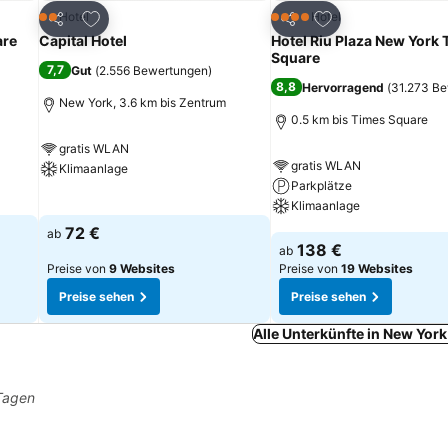
ügen
Zu Favoriten hinzufügen
Zu Favoriten hinz
Hotel
Hotel
2 Sterne
4 Sterne
Teilen
Teilen
are
Capital Hotel
Hotel Riu Plaza New York
Square
7,7
Gut
(
2.556 Bewertungen
)
8,8
Hervorragend
(
31.273 B
New York, 3.6 km bis Zentrum
0.5 km bis Times Square
gratis WLAN
gratis WLAN
Klimaanlage
Parkplätze
Preise sehen
Klimaanlage
72 €
ab
Preise sehen
138 €
ab
Preise von
9 Websites
Preise von
19 Websites
Preise sehen
Preise sehen
Alle Unterkünfte in New Yor
 Tagen