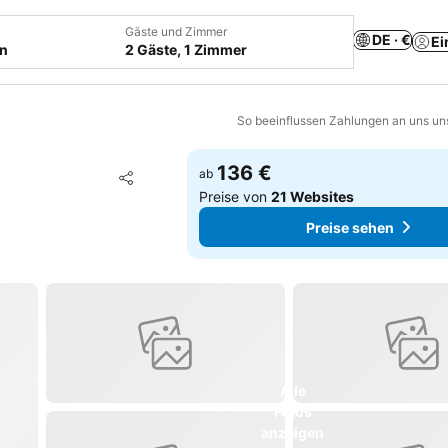
Gäste und Zimmer
DE · €
Ei
en
2 Gäste, 1 Zimmer
So beeinflussen Zahlungen an uns un
136 €
Zu Favoriten hinzufügen
ab
Teilen
Preise von
21 Websites
Preise sehen