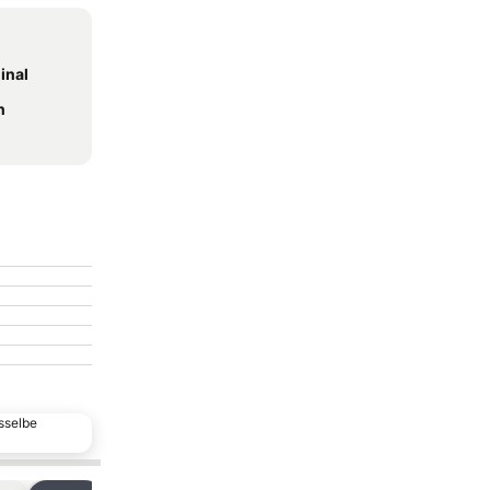
inal
n
sselbe