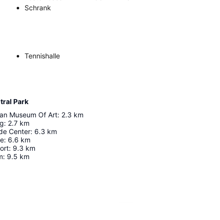
Schrank
Tennishalle
ral Park
tan Museum Of Art
:
2.3
km
ng
:
2.7
km
de Center
:
6.3
km
ge
:
6.6
km
ort
:
9.3
km
m
:
9.5
km
Karte vergrößern