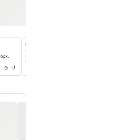
Eckzimmer mit Badewannen
Entspanne dich in einem Premium-Eckzimmer mit einer t
tock.
Badewanne, die vor Glaswänden positioniert ist, für ein
Badeerlebnis mit Aussicht.