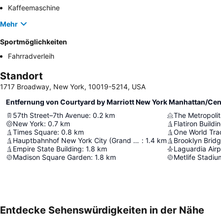
Kaffeemaschine
Mehr
Sportmöglichkeiten
Fahrradverleih
Standort
1717 Broadway, New York, 10019-5214, USA
Entfernung von Courtyard by Marriott New York Manhattan/Cent
57th Street–7th Avenue
:
0.2
km
The Metropoli
New York
:
0.7
km
Flatiron Buildi
Times Square
:
0.8
km
One World Tra
Hauptbahnhof New York City (Grand Central)
:
1.4
km
Brooklyn Brid
Empire State Building
:
1.8
km
Laguardia Airp
Madison Square Garden
:
1.8
km
Metlife Stadiu
Entdecke Sehenswürdigkeiten in der Nähe