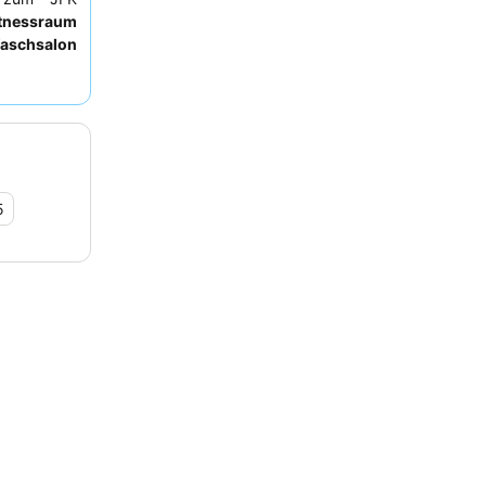
itnessraum
aschsalon
fessionelle
Concierge-
en und bei
gesslichen
uchen, um
5