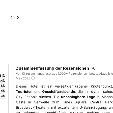
Zusammenfassung der Rezensionen
Von KI zusammengefasst aus 1.000+ Rezensionen · Letzte Aktualisie
61
%
May 2026
24
%
8
%
Dieses Hotel ist ein vielseitiger urbaner Knotenpunkt,
4
%
Touristen
und
Geschäftsreisende
, die ein dynamische
3
%
City Erlebnis suchen. Die
unschlagbare Lage
in Manhat
Gäste in Gehweite zum Times Square, Central Par
Broadway-Theatern, mit exzellentem U-Bahn-Zugang, um
zu erkunden, einschließlich direkter Verbindunge