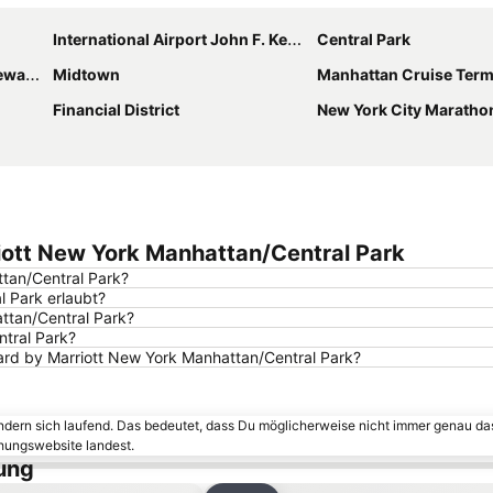
International Airport John F. Kennedy
Central Park
berty
Midtown
Manhattan Cruise Term
Financial District
New York City Maratho
riott New York Manhattan/Central Park
ttan/Central Park?
l Park erlaubt?
ttan/Central Park?
ntral Park?
yard by Marriott New York Manhattan/Central Park?
ändern sich laufend. Das bedeutet, dass Du möglicherweise nicht immer genau da
chungswebsite landest.
ung