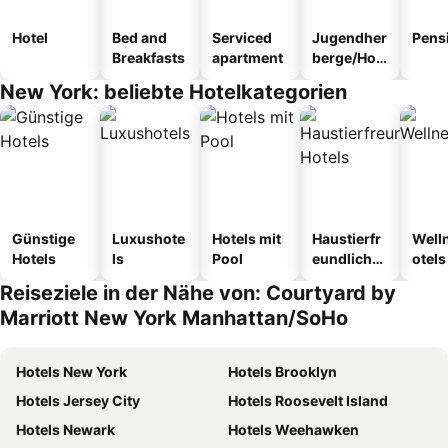
Hotel
Bed and
Serviced
Jugendher
Pens
Breakfasts
apartment
berge/Hos
tel
New York: beliebte Hotelkategorien
Günstige
Luxushote
Hotels mit
Haustierfr
Well
Hotels
ls
Pool
eundliche
otels
Hotels
Reiseziele in der Nähe von: Courtyard by
Marriott New York Manhattan/SoHo
Hotels New York
Hotels Brooklyn
Hotels Jersey City
Hotels Roosevelt Island
Hotels Newark
Hotels Weehawken