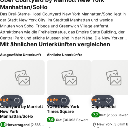
Über Courtyard by Marriott New York
Manhattan/SoHo
Das Drei-Sterne-Hotel Courtyard New York Manhattan/Soho liegt in
der Stadt New York City, im Stadtteil Manhattan und wenige
Minuten von Soho, Tribeca und Greenwich Village entfernt.
Attraktionen wie die Freiheitsstatue, das Empire State Building, der
Central Park und etliche Museen sind in der Nähe. Die New Yorker
Mit ähnlichen Unterkünften vergleichen
Flughäfen sind in weniger als 20 Kilometern erreichbar. Die 119
Gästezimmer verfügen über ein Badezimmer mit Badewanne und
Ausgewählte Unterkunft
Ähnliche Unterkünfte
Dusche, alle mit Haartrockner. Zur weiteren Ausstattung gehören
Fernseher mit Kabelempfang und Pay-TV, eine Klimaanlage,
Weckradio, Telefon, Minikühlschrank, Kaffeekocher und ein
Schreibtisch. Ein Highspeed-Internetanschluss in allen Bereichen
und Beistellbetten sind vorhanden. Im Hotel befinden sich eine
Lobby, Hotelsafe, ein Fitnessraum und Café mit Bar. Kostenpflichtige
Parkplätze findet man vor dem Hotel. Geschäftsleute finden einen
Konferenzraum vor. Weitere Dienstleistungen sind ein
Hotel
Hotel
Hotel
3 Sterne
4 Sterne
2 Sterne
Teilen
Zu Favoriten hinzufügen
Teilen
Zu Favoriten hinzufügen
Teilen
Zu Favor
Münzwaschautomat, Textilreinigung und freier Kaffee in der Lobby,
Courtyard by Marriott
YOTEL New York
Capital Hotel
Zeitungen sowie ein Zimmerservice.
New York
Times Square
7,7
Gut
(
2.556 Bewer
Manhattan/SoHo
7,9
Gut
(
36.093 Bewertungen
)
New York, 3.6 km b
8,6
Hervorragend
(
2.565 Bewertungen
)