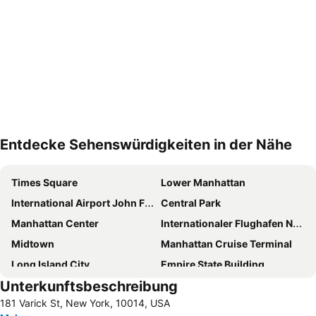
Entdecke Sehenswürdigkeiten in der Nähe
Karte vergrößern
Times Square
Lower Manhattan
International Airport John F. Kennedy
Central Park
Manhattan Center
Internationaler Flughafen Newark Liberty
Midtown
Manhattan Cruise Terminal
Long Island City
Empire State Building
Unterkunftsbeschreibung
Financial District
New York City Marathon
181 Varick St, New York, 10014, USA
SoHo
Williamsburg