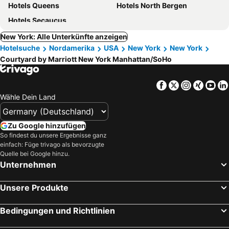
Hotels Queens
Hotels North Bergen
Hotels Secaucus
New York: Alle Unterkünfte anzeigen
Hotelsuche
Nordamerika
USA
New York
New York
Courtyard by Marriott New York Manhattan/SoHo
Facebook
Twitter
Instagra
Xing
Yo
Wähle Dein Land
Zu Google hinzufügen
So findest du unsere Ergebnisse ganz
einfach: Füge trivago als bevorzugte
Quelle bei Google hinzu.
Unternehmen
Unsere Produkte
Bedingungen und Richtlinien