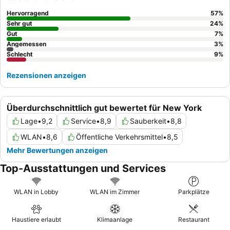
garantiert. Wer ein ruhigeres Erlebnis wünscht, sollte ein Zimmer
mit Gartenblick anfragen.
Hervorragend
57
%
Sehr gut
24
%
Gut
7
%
Angemessen
3
%
Schlecht
9
%
Rezensionen anzeigen
Überdurchschnittlich gut bewertet für New York
Lage
•
9,2
Service
•
8,9
Sauberkeit
•
8,8
WLAN
•
8,6
Öffentliche Verkehrsmittel
•
8,5
Mehr Bewertungen anzeigen
Top-Ausstattungen und Services
WLAN in Lobby
WLAN im Zimmer
Parkplätze
Haustiere erlaubt
Klimaanlage
Restaurant