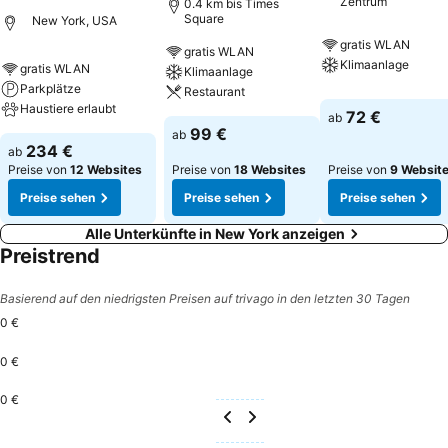
Zentrum
0.4 km bis Times
Square
New York, USA
gratis WLAN
gratis WLAN
Klimaanlage
gratis WLAN
Klimaanlage
Parkplätze
Restaurant
Haustiere erlaubt
72 €
ab
99 €
ab
234 €
ab
Preise von
12 Websites
Preise von
18 Websites
Preise von
9 Websit
Preise sehen
Preise sehen
Preise sehen
Alle Unterkünfte in New York anzeigen
Preistrend
Basierend auf den niedrigsten Preisen auf trivago in den letzten 30 Tagen
0 €
0 €
0 €