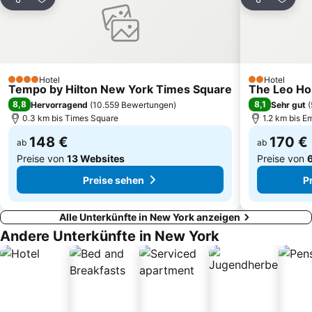
West Village
New Yorker U-Bahn
Teilen
Zu Favoriten hinzufügen
Teilen
Zu Fa
Lower East Side
Grand Central 42nd St Metro Station
Bronx
Flatiron Building
Hotel
Hotel
4 Sterne
2 Sterne
Tempo by Hilton New York Times Square
The Leo H
8,8
8,1
Hervorragend
(
10.559 Bewertungen
)
Sehr gut
(
0.3 km bis Times Square
1.2 km bis E
148 €
170 €
ab
ab
Preise von
13 Websites
Preise von
Preise sehen
P
Alle Unterkünfte in New York anzeigen
Andere Unterkünfte in New York