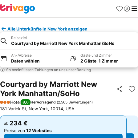
Favoriten
Einlog
Me
Alle Unterkünfte in New York anzeigen
Reiseziel
Courtyard by Marriott New York Manhattan/SoHo
An-/Abreise
Gäste und Zimmer
Daten wählen
2 Gäste, 1 Zimmer
So beeinflussen Zahlungen an uns unser Ranking
Courtyard by Marriott New
York Manhattan/SoHo
Teilen
Zu
Hotel
8,6
Hervorragend
(
2.565 Bewertungen
)
3 Sterne
181 Varick St, New York, 10014, USA
234 €
234 €
ab
ab
Preise von
12 Websites
Preise von
12 Websites