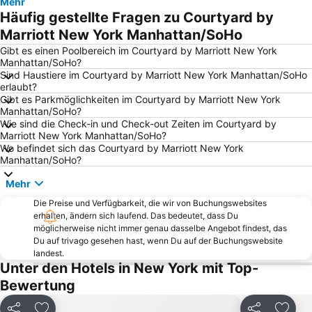
Mehr
Chelsea
9/11 Memorial
Häufig gestellte Fragen zu Courtyard by
Penn Station
Madison Square Garden
Marriott New York Manhattan/SoHo
Rockefeller Center
Brooklyn Bridge
Gibt es einen Poolbereich im Courtyard by Marriott New York
Manhattan/SoHo?
Broadway
Harlem
Sind Haustiere im Courtyard by Marriott New York Manhattan/SoHo
erlaubt?
Flughafen LaGuardia
Hell's Kitchen
Gibt es Parkmöglichkeiten im Courtyard by Marriott New York
Bryant Park
Apollo Theater
Manhattan/SoHo?
Wie sind die Check-in und Check-out Zeiten im Courtyard by
Wall Street
Upper East Side
Marriott New York Manhattan/SoHo?
Wo befindet sich das Courtyard by Marriott New York
MetLife Stadium
Upper West Side
Manhattan/SoHo?
Grand Central Terminal
Brooklyn Cruise Terminal
Mehr
Howard Beach JFK Airport Metro Station
Greenwich Village
Die Preise und Verfügbarkeit, die wir von Buchungswebsites
JFK Runway Run
Chinatown New York
erhalten, ändern sich laufend. Das bedeutet, dass Du
möglicherweise nicht immer genau dasselbe Angebot findest, das
East Village
Port Authority Bus Terminal
Du auf trivago gesehen hast, wenn Du auf der Buchungswebsite
Fifth Avenue
34th St Penn Station Metro Station
landest.
Unter den Hotels in New York mit Top-
Jersey Gardens Outlet Mall
Macy's
Bewertung
Museum of Modern Art - MoMA
Tribeca