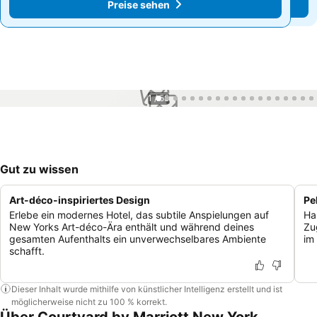
Preise sehen
Preise sehen
1 / 58
Gut zu wissen
Art-déco-inspiriertes Design
Pe
Erlebe ein modernes Hotel, das subtile Anspielungen auf
Ha
New Yorks Art-déco-Ära enthält und während deines
Zu
gesamten Aufenthalts ein unverwechselbares Ambiente
im
schafft.
Dieser Inhalt wurde mithilfe von künstlicher Intelligenz erstellt und ist
möglicherweise nicht zu 100 % korrekt.