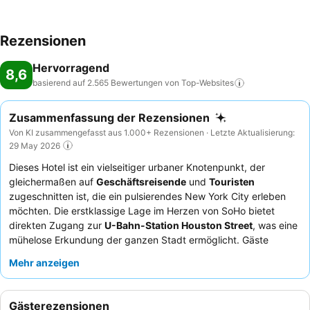
Rezensionen
Hervorragend
8,6
basierend auf 2.565 Bewertungen von
Top-Websites
Zusammenfassung der Rezensionen
Von KI zusammengefasst aus 1.000+ Rezensionen · Letzte Aktualisierung:
29 May 2026
Dieses Hotel ist ein vielseitiger urbaner Knotenpunkt, der
gleichermaßen auf
Geschäftsreisende
und
Touristen
zugeschnitten ist, die ein pulsierendes New York City erleben
möchten. Die erstklassige Lage im Herzen von SoHo bietet
direkten Zugang zur
U-Bahn-Station Houston Street
, was eine
mühelose Erkundung der ganzen Stadt ermöglicht. Gäste
können ihre Fitnessroutine im
kleinen Fitnessraum
mit Peloton-
Mehr anzeigen
Geräten und freien Gewichten beibehalten. Das
Personal und
der Service
werden stets für ihre Hilfsbereitschaft und
Professionalität gelobt, was einen angenehmen Aufenthalt
Gästerezensionen