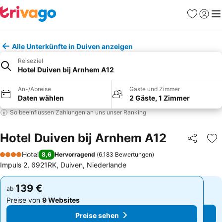
Favoriten
Einlog
Me
Alle Unterkünfte in Duiven anzeigen
Reiseziel
Hotel Duiven bij Arnhem A12
An-/Abreise
Gäste und Zimmer
Daten wählen
2 Gäste, 1 Zimmer
So beeinflussen Zahlungen an uns unser Ranking
Hotel Duiven bij Arnhem A12
Teilen
Zu
Hotel
8,6
Hervorragend
(
6.183 Bewertungen
)
4 Sterne
Impuls 2, 6921RK, Duiven, Niederlande
139 €
139 €
ab
ab
Preise von
9 Websites
Preise von
9 Websites
Preise sehen
Preise sehen