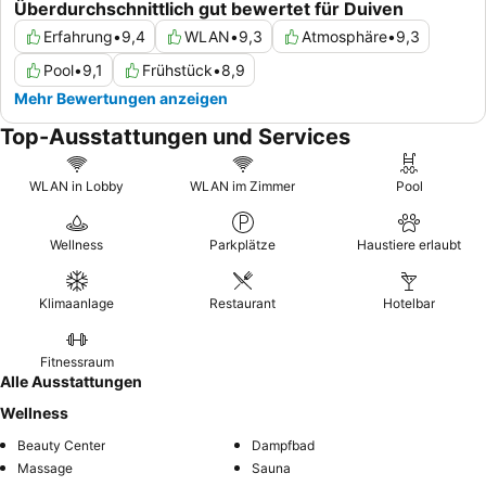
Überdurchschnittlich gut bewertet für Duiven
Erfahrung
•
9,4
WLAN
•
9,3
Atmosphäre
•
9,3
Pool
•
9,1
Frühstück
•
8,9
Mehr Bewertungen anzeigen
Top-Ausstattungen und Services
WLAN in Lobby
WLAN im Zimmer
Pool
Wellness
Parkplätze
Haustiere erlaubt
Klimaanlage
Restaurant
Hotelbar
Fitnessraum
Alle Ausstattungen
Wellness
Beauty Center
Dampfbad
Massage
Sauna