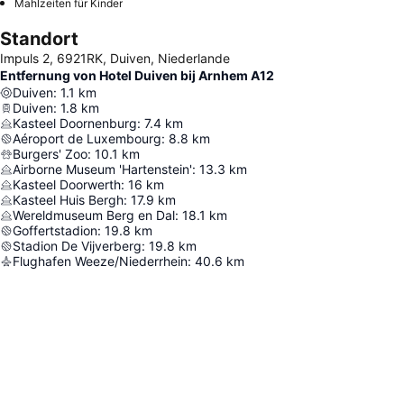
Mahlzeiten für Kinder
Standort
Impuls 2, 6921RK, Duiven, Niederlande
Entfernung von Hotel Duiven bij Arnhem A12
Duiven
:
1.1
km
Duiven
:
1.8
km
Kasteel Doornenburg
:
7.4
km
Aéroport de Luxembourg
:
8.8
km
Burgers' Zoo
:
10.1
km
Airborne Museum 'Hartenstein'
:
13.3
km
Kasteel Doorwerth
:
16
km
Kasteel Huis Bergh
:
17.9
km
Wereldmuseum Berg en Dal
:
18.1
km
Goffertstadion
:
19.8
km
Stadion De Vijverberg
:
19.8
km
Flughafen Weeze/Niederrhein
:
40.6
km