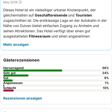
May 2026
Dieses Hotel ist ein vielseitiger urbaner Knotenpunkt, der
gleichermaßen auf
Geschäftsreisende
und
Touristen
zugeschnitten ist. Die erstklassige Lage an der Autobahn in der
Nähe von Duiven bietet einfachen Zugang zu Arnheim und
seinen Attraktionen. Das Hotel verfügt über einen gut
ausgestatteten
Fitnessraum
und einen angenehmen
Swimmingpool
zur Erholung. Gäste loben durchweg das
Mehr anzeigen
Frühstücksbuffet
für seine Qualität und Vielfalt, und viele
schätzen die freundliche und kundenorientierte Arbeitsweise
verschiedener Mitarbeiter. Für einen ruhigeren Aufenthalt sollten
Gästerezensionen
Gäste ein Zimmer mit Gartenblick anfragen.
Hervorragend
56
%
Sehr gut
24
%
Gut
9
%
Angemessen
1
%
Schlecht
10
%
Rezensionen anzeigen