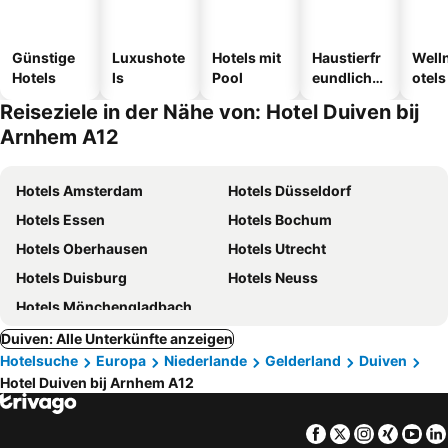
Günstige
Luxushote
Hotels mit
Haustierfr
Well
Hotels
ls
Pool
eundliche
otels
Hotels
Reiseziele in der Nähe von: Hotel Duiven bij
Arnhem A12
Hotels Amsterdam
Hotels Düsseldorf
Hotels Essen
Hotels Bochum
Hotels Oberhausen
Hotels Utrecht
Hotels Duisburg
Hotels Neuss
Hotels Mönchengladbach
Duiven: Alle Unterkünfte anzeigen
Hotelsuche
Europa
Niederlande
Gelderland
Duiven
Hotel Duiven bij Arnhem A12
Facebook
Twitter
Instagra
Xing
Yo