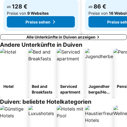
128 €
86 €
ab
ab
Preise von
9 Websites
Preise von
16 Websi
Preise sehen
Preise se
Alle Unterkünfte in Duiven anzeigen
Andere Unterkünfte in Duiven
Hotel
Bed and
Serviced
Jugendher
Pens
Breakfasts
apartment
berge/Hos
tel
Duiven: beliebte Hotelkategorien