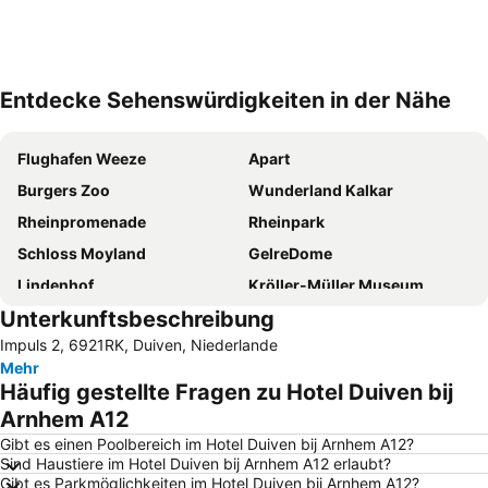
Entdecke Sehenswürdigkeiten in der Nähe
Karte vergrößern
Flughafen Weeze
Apart
Burgers Zoo
Wunderland Kalkar
Rheinpromenade
Rheinpark
Schloss Moyland
GelreDome
Lindenhof
Kröller-Müller Museum
Unterkunftsbeschreibung
De Hoge Veluwe
Waalbrücke bei Nimwegen
Impuls 2, 6921RK, Duiven, Niederlande
Affenpark Apenheul
van Bebber
Mehr
Haldern Pop
Museum Wasserburg Anholt
Häufig gestellte Fragen zu Hotel Duiven bij
Auesee
Inselgasthof Nass
Arnhem A12
Freizeitpark Wisseler See
Freizeitzentrum Xanten
Gibt es einen Poolbereich im Hotel Duiven bij Arnhem A12?
Sind Haustiere im Hotel Duiven bij Arnhem A12 erlaubt?
Eiland van Maurik
Bahnhof Kevelaer
Gibt es Parkmöglichkeiten im Hotel Duiven bij Arnhem A12?