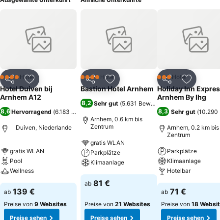
Hotel
Hotel
Hotel
4 Sterne
4 Sterne
3 Sterne
Teilen
Zu Favoriten hinzufügen
Teilen
Zu Favoriten hinzufügen
Teilen
Zu Favor
Hotel Duiven bij
Bastion Hotel Arnhem
Holiday Inn Expre
Arnhem A12
Arnhem By Ihg
8,2
Sehr gut
(
5.631 Bewertungen
)
8,6
8,3
Hervorragend
(
6.183 Bewertungen
)
Sehr gut
(
10.290
Arnhem, 0.6 km bis
Zentrum
Duiven, Niederlande
Arnhem, 0.2 km bis
Zentrum
gratis WLAN
gratis WLAN
Parkplätze
Parkplätze
Pool
Klimaanlage
Klimaanlage
Wellness
Hotelbar
81 €
ab
139 €
71 €
ab
ab
Preise von
9 Websites
Preise von
21 Websites
Preise von
18 Websi
Preise sehen
Preise sehen
Preise sehen