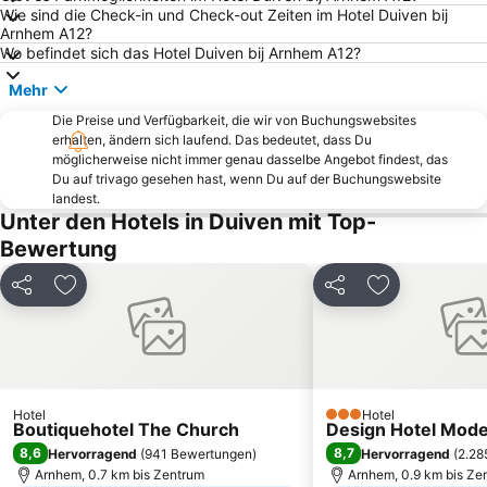
Wie sind die Check-in und Check-out Zeiten im Hotel Duiven bij
Ouwehands Tierpark
Bahnhof Emmerich
Arnhem A12?
Inselbad BAHIA
Internationale Vierdaagse Afstandsmarsen Nijmegen
Wo befindet sich das Hotel Duiven bij Arnhem A12?
Doppeladler
Bahnhof Xanten
Mehr
Bahnhof Bocholt
Zum Einhorn
Die Preise und Verfügbarkeit, die wir von Buchungswebsites
erhalten, ändern sich laufend. Das bedeutet, dass Du
Die Rheinpromenade
Het Loo
möglicherweise nicht immer genau dasselbe Angebot findest, das
Altstadt Kalkar
Klever Tor
Du auf trivago gesehen hast, wenn Du auf der Buchungswebsite
landest.
Kernie's Familienpark
Weißes Kreuz
Unter den Hotels in Duiven mit Top-
Rheinterrassen
Haus Doorn
Bewertung
Oosterschelde-Sturmflutwehr
Niederländisches Freilichtmuseum
Teilen
Zu Favoriten hinzufügen
Teilen
Zu Favoriten
Bahnhof Goch
Archaeological Park
Zum Anker
Dom Sankt Viktor
Hof von Holland
Haus Aspel
Viller Mühle
Museum Kurhaus
Hotel
Hotel
3 Sterne
Boutiquehotel The Church
Societät
Infozentrum Keeken
Design Hotel Mod
8,6
8,7
Hervorragend
(
941 Bewertungen
)
Hervorragend
(
2.28
Arnhem, 0.7 km bis Zentrum
Arnhem, 0.9 km bis Ze