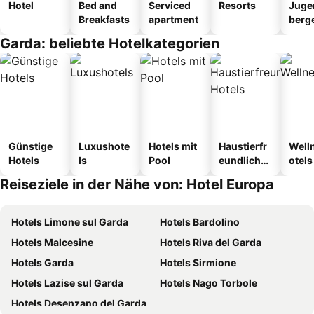
Hotel
Bed and
Serviced
Resorts
Juge
Breakfasts
apartment
berg
tel
Garda: beliebte Hotelkategorien
Günstige
Luxushote
Hotels mit
Haustierfr
Well
Hotels
ls
Pool
eundliche
otels
Hotels
Reiseziele in der Nähe von: Hotel Europa
Hotels Limone sul Garda
Hotels Bardolino
Hotels Malcesine
Hotels Riva del Garda
Hotels Garda
Hotels Sirmione
Hotels Lazise sul Garda
Hotels Nago Torbole
Hotels Desenzano del Garda