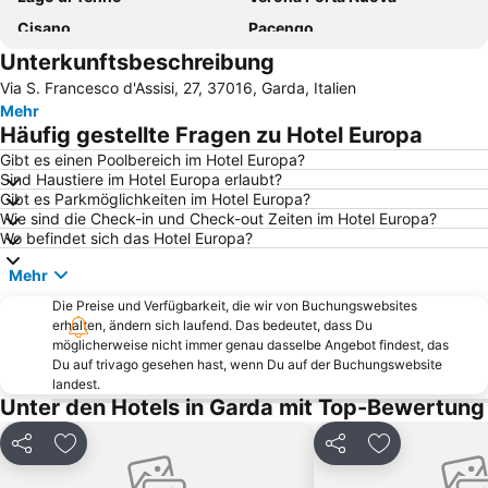
Cisano
Pacengo
Unterkunftsbeschreibung
Monte Baldo - Malcesine
Seepromenade
Via S. Francesco d'Assisi, 27, 37016, Garda, Italien
Altstadt von Garda
Flughafen Verona
Mehr
Castelletto di Brenzone
Borghetto
Häufig gestellte Fragen zu Hotel Europa
Altstadt von Peschiera
Assenza di Brenzone
Gibt es einen Poolbereich im Hotel Europa?
Sind Haustiere im Hotel Europa erlaubt?
Seilbahn Monte Baldo Malcesine
La Limonaia del Castèl
Gibt es Parkmöglichkeiten im Hotel Europa?
San Zeno
Burg Malcesine
Wie sind die Check-in und Check-out Zeiten im Hotel Europa?
Wo befindet sich das Hotel Europa?
Centro storico
Altstadt von Torri del Benaco
Mehr
Riva del Garda Covention and Exhibition Centre
Terme di Colà - Villa dei Cedri
Die Preise und Verfügbarkeit, die wir von Buchungswebsites
Porta Nuova
Marciaga
erhalten, ändern sich laufend. Das bedeutet, dass Du
Santa Maria Maggiore
Classique
möglicherweise nicht immer genau dasselbe Angebot findest, das
Du auf trivago gesehen hast, wenn Du auf der Buchungswebsite
Altstadt von Gargnano
Porta Nuova
landest.
Unter den Hotels in Garda mit Top-Bewertung
Pai
Movieland Studio Park
Gardone Riviera Lido
Hafen von Peschiera
Teilen
Zu Favoriten hinzufügen
Teilen
Zu Favoriten
Piazza Bra
Hafenpromenade Gargagno