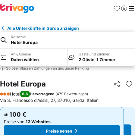
Favoriten
Einlog
Me
Alle Unterkünfte in Garda anzeigen
Reiseziel
Hotel Europa
An-/Abreise
Gäste und Zimmer
Daten wählen
2 Gäste, 1 Zimmer
So beeinflussen Zahlungen an uns unser Ranking
Hotel Europa
Teilen
Zu
Hotel
8,6
Hervorragend
(
479 Bewertungen
)
3 Sterne
Via S. Francesco d'Assisi, 27, 37016, Garda, Italien
100 €
100 €
ab
ab
Preise von
13 Websites
Preise von
13 Websites
Preise sehen
Preise sehen