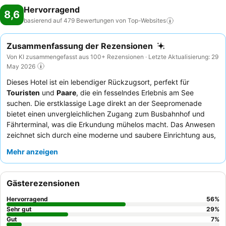
Hervorragend
8,6
basierend auf 479 Bewertungen von
Top-Websites
Zusammenfassung der Rezensionen
Von KI zusammengefasst aus 100+ Rezensionen · Letzte Aktualisierung: 29
May 2026
Dieses Hotel ist ein lebendiger Rückzugsort, perfekt für
Touristen
und
Paare
, die ein fesselndes Erlebnis am See
suchen. Die erstklassige Lage direkt an der Seepromenade
bietet einen unvergleichlichen Zugang zum Busbahnhof und
Fährterminal, was die Erkundung mühelos macht. Das Anwesen
zeichnet sich durch eine moderne und saubere Einrichtung aus,
die durch ein
Solarium und einen Whirlpool auf dem Dach
zur
Mehr anzeigen
ultimativen Entspannung ergänzt wird. Die Gäste loben
durchweg die außergewöhnliche Freundlichkeit des Personals
und das abwechslungsreiche Frühstücksbuffet mit frischem
Gästerezensionen
Obst, Speck und Eiern. Für diejenigen, die malerische Ausblicke
wünschen, ist die Buchung eines Zimmers mit
Balkon
sehr zu
Hervorragend
56
%
empfehlen.
Sehr gut
29
%
Gut
7
%