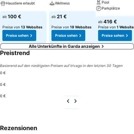
Pool
Haustiere erlaubt
Wellness
Parkplätze
Preise sehen
Preise sehen
100 €
21 €
ab
ab
Preise sehen
416 €
ab
Preise von
13 Websites
Preise von
19 Websites
Preise von
1 Website
Preise sehen
Preise sehen
Preise sehen
Alle Unterkünfte in Garda anzeigen
Preistrend
Basierend auf den niedrigsten Preisen auf trivago in den letzten 30 Tagen
0 €
0 €
0 €
Rezensionen