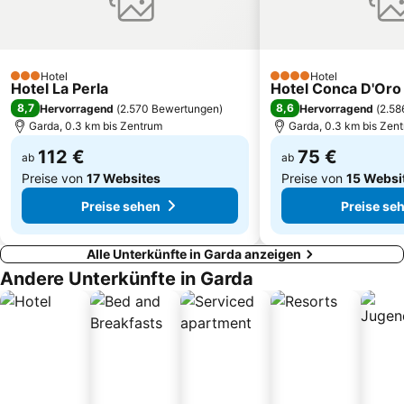
Museo delle palafitte del Lago di Ledro
Caselle di Sommacampagna
Promenade
Cittadella
Borgo Trento
Altstadt von Rovereto
Hotel
Hotel
3 Sterne
4 Sterne
Hotel La Perla
Hotel Conca D'Oro
Grotte di Catullo
Lido delle Bionde
8,7
8,6
Hervorragend
(
2.570 Bewertungen
)
Hervorragend
(
2.58
Coco Beach
Cavalcaselle
Garda, 0.3 km bis Zentrum
Garda, 0.3 km bis Zen
Salionze
Chiesa San Zeno Maggiore
112 €
75 €
ab
ab
Preise von
17 Websites
Preise von
15 Websi
Preise sehen
Preise se
Alle Unterkünfte in Garda anzeigen
Andere Unterkünfte in Garda