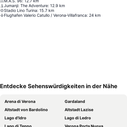
M.A.S. 96
:
12.7
km
Jumanji: The Adventure
:
12.9
km
Stadio Lino Turina
:
15.7
km
Flughafen Valerio Catullo / Verona-Villafranca
:
24
km
Entdecke Sehenswürdigkeiten in der Nähe
Karte vergrößern
Arena di Verona
Gardaland
Altstadt von Bardolino
Altstadt Lazise
Lago d'Idro
Lago di Ledro
Lago di Tenno
Verona Porta Nuova