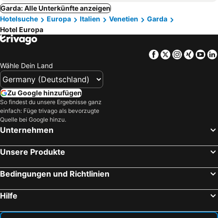
Garda: Alle Unterkünfte anzeigen
Hotelsuche
Europa
Italien
Venetien
Garda
Hotel Europa
Facebook
Twitter
Instagra
Xing
Yo
Wähle Dein Land
Zu Google hinzufügen
So findest du unsere Ergebnisse ganz
einfach: Füge trivago als bevorzugte
Quelle bei Google hinzu.
Unternehmen
Unsere Produkte
Bedingungen und Richtlinien
Hilfe