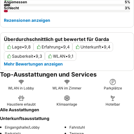
Angemessen
5
%
Schlecht
3
%
Rezensionen anzeigen
Überdurchschnittlich gut bewertet für Garda
Lage
•
9,8
Erfahrung
•
9,4
Unterkunft
•
9,4
Sauberkeit
•
9,3
WLAN
•
9,1
Mehr Bewertungen anzeigen
Top-Ausstattungen und Services
WLAN in Lobby
WLAN im Zimmer
Parkplätze
Haustiere erlaubt
Klimaanlage
Hotelbar
Alle Ausstattungen
Unterkunftsausstattung
Eingangshalle/Lobby
Fahrstuhl
Parkplatz
Terrasse