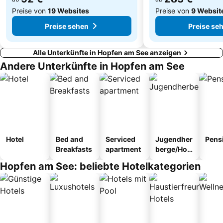
Preise von
19 Websites
Preise von
9 Websit
Preise sehen
Preise se
Alle Unterkünfte in Hopfen am See anzeigen
Andere Unterkünfte in Hopfen am See
Hotel
Bed and
Serviced
Jugendher
Pens
Breakfasts
apartment
berge/Hos
tel
Hopfen am See: beliebte Hotelkategorien