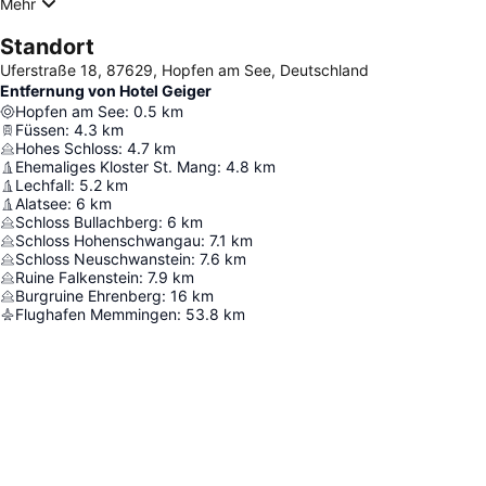
Mehr
Standort
Uferstraße 18, 87629, Hopfen am See, Deutschland
Entfernung von Hotel Geiger
Hopfen am See
:
0.5
km
Füssen
:
4.3
km
Hohes Schloss
:
4.7
km
Ehemaliges Kloster St. Mang
:
4.8
km
Lechfall
:
5.2
km
Alatsee
:
6
km
Schloss Bullachberg
:
6
km
Schloss Hohenschwangau
:
7.1
km
Schloss Neuschwanstein
:
7.6
km
Ruine Falkenstein
:
7.9
km
Burgruine Ehrenberg
:
16
km
Flughafen Memmingen
:
53.8
km