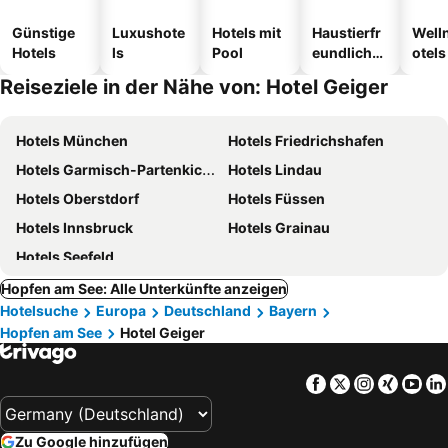
Günstige
Luxushote
Hotels mit
Haustierfr
Well
Hotels
ls
Pool
eundliche
otels
Hotels
Reiseziele in der Nähe von: Hotel Geiger
Hotels München
Hotels Friedrichshafen
Hotels Garmisch-Partenkichen
Hotels Lindau
Hotels Oberstdorf
Hotels Füssen
Hotels Innsbruck
Hotels Grainau
Hotels Seefeld
Hopfen am See: Alle Unterkünfte anzeigen
Hotelsuche
Europa
Deutschland
Bayern
Hopfen am See
Hotel Geiger
Facebook
Twitter
Instagra
Xing
Yo
Zu Google hinzufügen