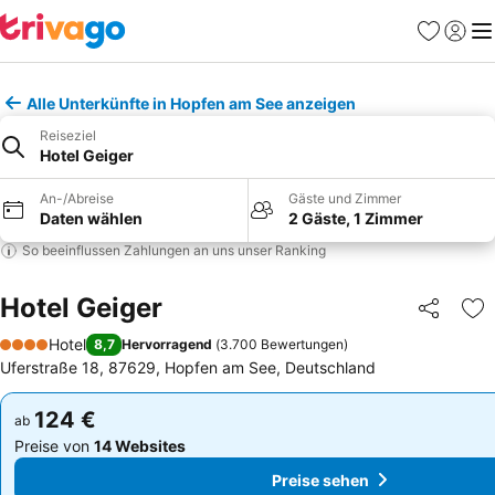
Favoriten
Einlog
Me
Alle Unterkünfte in Hopfen am See anzeigen
Reiseziel
Hotel Geiger
An-/Abreise
Gäste und Zimmer
Daten wählen
2 Gäste, 1 Zimmer
So beeinflussen Zahlungen an uns unser Ranking
Hotel Geiger
Teilen
Zu
Hotel
8,7
Hervorragend
(
3.700 Bewertungen
)
4 Sterne
Uferstraße 18, 87629, Hopfen am See, Deutschland
124 €
124 €
ab
ab
Preise von
14 Websites
Preise von
14 Websites
Preise sehen
Preise sehen