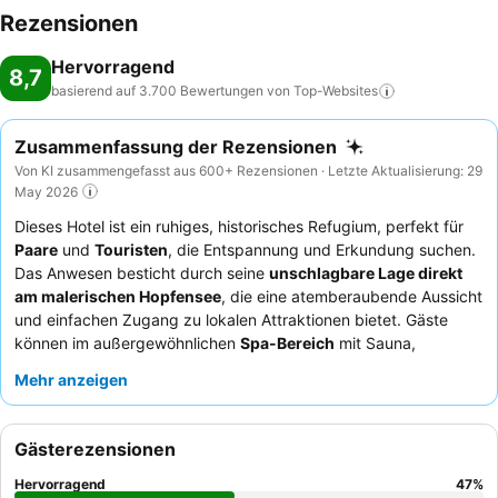
Rezensionen
Hervorragend
8,7
basierend auf 3.700 Bewertungen von
Top-Websites
Zusammenfassung der Rezensionen
Von KI zusammengefasst aus 600+ Rezensionen · Letzte Aktualisierung: 29
May 2026
Dieses Hotel ist ein ruhiges, historisches Refugium, perfekt für
Paare
und
Touristen
, die Entspannung und Erkundung suchen.
Das Anwesen besticht durch seine
unschlagbare Lage direkt
am malerischen Hopfensee
, die eine atemberaubende Aussicht
und einfachen Zugang zu lokalen Attraktionen bietet. Gäste
können im außergewöhnlichen
Spa-Bereich
mit Sauna,
Dampfbad und bequemen Liegestühlen entspannen. Das
Mehr anzeigen
Personal wird stets für seine Freundlichkeit und Hilfsbereitschaft
gelobt, was das köstliche und vielfältige
Frühstücksbuffet
und
die ausgezeichnete Küche des Restaurants abrundet. Für das
Gästerezensionen
beste Erlebnis sollten Sie ein Zimmer in einer unteren Etage
anfragen, um veraltete Unterkünfte und mögliche Probleme mit
Hervorragend
47
%