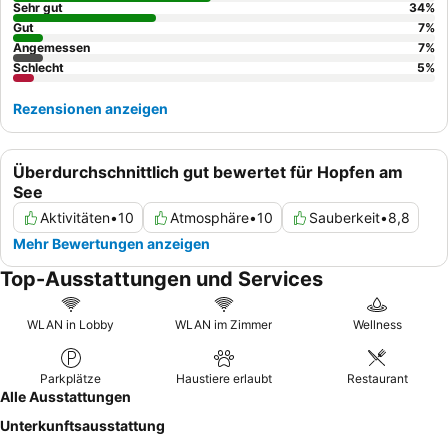
Dachschrägen zu vermeiden.
Sehr gut
34
%
Gut
7
%
Angemessen
7
%
Schlecht
5
%
Rezensionen anzeigen
Überdurchschnittlich gut bewertet für Hopfen am
See
Aktivitäten
•
10
Atmosphäre
•
10
Sauberkeit
•
8,8
Mehr Bewertungen anzeigen
Top-Ausstattungen und Services
WLAN in Lobby
WLAN im Zimmer
Wellness
Parkplätze
Haustiere erlaubt
Restaurant
Alle Ausstattungen
Unterkunftsausstattung