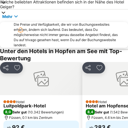
Welche beliebten Attraktionen befinden sich in der Nähe des Hotel
Walchenseekraftwerk
Imbergbahn Steibis
Geiger?
Elbsee
Ehrwald-Lermoos
Mehr
Allgäu Skyline Amusement Park
Niedersonthofener See
Die Preise und Verfügbarkeit, die wir von Buchungswebsites
Eibsee
Weinklause
erhalten, ändern sich laufend. Das bedeutet, dass Du
möglicherweise nicht immer genau dasselbe Angebot findest, das
Rottachsee
Skigebiet Nebelhorn
Du auf trivago gesehen hast, wenn Du auf der Buchungswebsite
landest.
Klosterbräu
Leutaschtal
Unter den Hotels in Hopfen am See mit Top-
Staffelsee-Freibad
Area 47
Bewertung
Skilifte Oberjoch
Herzogstand
Teilen
Zu Favoriten hinzufügen
Teilen
Zu Favoriten
Classic Skigebiet Hausberg
Marienkapelle Hammersbach
Söllereck Ski Resort
Sankt Ulrich Walchensee
Hochgrat
Garmisch-Partenkirchen Casino
Nebelhornbahn
Urisee
Hotel
Hotel
4 Sterne
Heini-Klopfer-Skiflugschanze
BMW Motorrad Days
4 Sterne
Luitpoldpark-Hotel
Hotel am Hopfens
8,0
8,4
Sehr gut
(
10.342 Bewertungen
)
Sehr gut
(
1.542 Bew
Höllentalklamm
Grasgehren
Füssen, 0.1 km bis Zentrum
Füssen, 4.6 km bis Ze
92 €
283 €
ab
ab