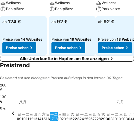
Wellness
Wellness
Wellness
Parkplätze
Parkplätze
Parkplätze
124 €
92 €
92 €
ab
ab
ab
Preise von
14 Websites
Preise von
19 Websites
Preise von
18 Websi
Preise sehen
Preise sehen
Preise sehen
Alle Unterkünfte in Hopfen am See anzeigen
Preistrend
Basierend auf den niedrigsten Preisen auf trivago in den letzten 30 Tagen
260
€
130
星期一, 八月 17
260 €
星期日, 八月 16
249 €
星期五, 八月 28
244 €
€
星期二, 八月 18
240 €
九月
星期六, 八月 22
233 €
八月
星期二, 
228 €
星期
228
星期三, 八月 12
224 €
星期六, 八月 15
224 €
星期三, 八月 19
224 €
星期四, 八月 20
224 €
星期六, 八月 2
225 €
星期日, 八月 09
223 €
星期一, 八月 10
222 €
星期二, 八月 11
222 €
星期五, 八月 14
223 €
星期四, 八月 13
209 €
星期五, 八月 21
199 €
星期一, 八月 24
199 €
星期二, 八月 25
199 €
星期三, 八月 26
199 €
星期四, 八月 27
198 €
星期日, 八月
199 €
星期日, 八月 23
197 €
星期一, 八
197 €
0 €
星期三
Kein 
星
K
日
一
二
三
四
五
六
日
一
二
三
四
五
六
日
一
二
三
四
五
六
日
一
二
三
四
五
09
10
11
12
13
14
15
16
17
18
19
20
21
22
23
24
25
26
27
28
29
30
31
01
02
03
04