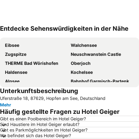
Entdecke Sehenswürdigkeiten in der Nähe
Karte vergrößern
Eibsee
Walchensee
Zugspitze
Neuschwanstein Castle
THERME Bad Wörishofen
Oberjoch
Haldensee
Kochelsee
Alpsee
Bahnhof Garmisch-Partenkirchen
Unterkunftsbeschreibung
Breitachklamm
Plansee
Uferstraße 18, 87629, Hopfen am See, Deutschland
Altstadt Füssen
Partnachklamm
Mehr
Hohenschwangau
Rübezahl
Häufig gestellte Fragen zu Hotel Geiger
Linderhof
Großer Alpsee
Gibt es einen Poolbereich im Hotel Geiger?
Sind Haustiere im Hotel Geiger erlaubt?
Kloster Ettal
Fellhorn-Kanzelwand
Gibt es Parkmöglichkeiten im Hotel Geiger?
Bahnhof Füssen
bigBox Allgäu
Wo befindet sich das Hotel Geiger?