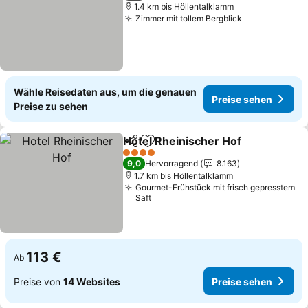
1.4 km bis Höllentalklamm
Zimmer mit tollem Bergblick
Preise sehen
Wähle Reisedaten aus, um die genauen
Preise sehen
Preise zu sehen
Hotel Rheinischer Hof
Teilen
Zu Favoriten hinzufügen
Prei
4 Sterne
9,0
Hervorragend
8.163
1.7 km bis Höllentalklamm
Gourmet-Frühstück mit frisch gepresstem
Saft
113 €
Ab
Preise von
14 Websites
Preise sehen