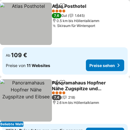
Atlas Posthotel
Teilen
Zu Favoriten hinzufügen
Preise sehe
4 Sterne
7,6
Gut
1.645
0.5 km bis Höllentalklamm
Skiraum für Wintersport
Preise sehen
109 €
Ab
Preise von
11 Websites
Preise sehen
Panoramahaus Hopfner
Teilen
Zu Favoriten hinzufügen
Nähe Zugspitze und
Eibsee
Preise sehen
4 Sterne
7,4
218
2.6 km bis Höllentalklamm
Beliebte Wahl