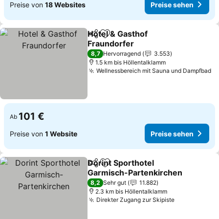
Preise von
18 Websites
Preise sehen
Hotel & Gasthof
Teilen
Zu Favoriten hinzufügen
Fraundorfer
Preise sehen
8,7
Hervorragend
3.553
1.5 km bis Höllentalklamm
Wellnessbereich mit Sauna und Dampfbad
Pr
101 €
Ab
Preise von
1 Website
Preise sehen
Dorint Sporthotel
Teilen
Zu Favoriten hinzufügen
Garmisch-Partenkirchen
Preise sehen
8,2
Sehr gut
11.882
2.3 km bis Höllentalklamm
Direkter Zugang zur Skipiste
Preise sehe