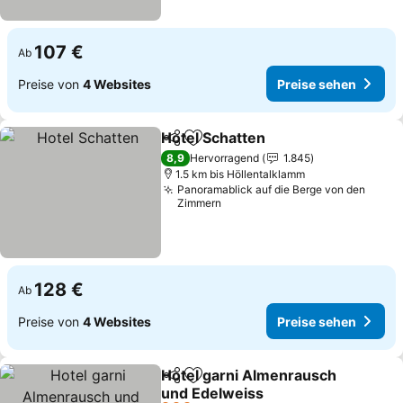
107 €
Ab
Preise von
4 Websites
Preise sehen
Hotel Schatten
Teilen
Zu Favoriten hinzufügen
Preise sehe
8,9
Hervorragend
1.845
1.5 km bis Höllentalklamm
Panoramablick auf die Berge von den
Zimmern
128 €
Ab
Preise von
4 Websites
Preise sehen
Hotel garni Almenrausch
Teilen
Zu Favoriten hinzufügen
und Edelweiss