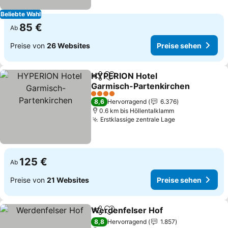
Beliebte Wahl
85 €
Ab
Preise von
26 Websites
Preise sehen
HYPERION Hotel
Teilen
Zu Favoriten hinzufügen
Garmisch-Partenkirchen
Preise sehen
4 Sterne
8,6
Hervorragend
6.376
0.6 km bis Höllentalklamm
Erstklassige zentrale Lage
Preise sehen
125 €
Ab
Preise von
21 Websites
Preise sehen
Werdenfelser Hof
Teilen
Zu Favoriten hinzufügen
Preise s
8,8
Hervorragend
1.857