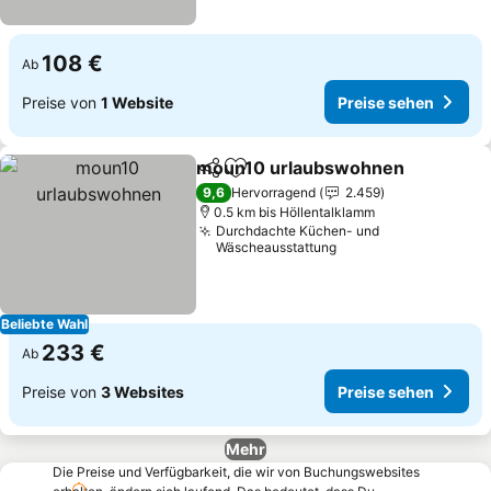
108 €
Ab
Preise von
1 Website
Preise sehen
moun10 urlaubswohnen
Teilen
Zu Favoriten hinzufügen
P
9,6
Hervorragend
2.459
0.5 km bis Höllentalklamm
Durchdachte Küchen- und
Wäscheausstattung
Beliebte Wahl
233 €
Ab
Preise von
3 Websites
Preise sehen
Mehr
Die Preise und Verfügbarkeit, die wir von Buchungswebsites