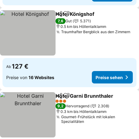
Hotel Königshof
Teilen
Zu Favoriten hinzufügen
Preise seh
7,6
Gut
5.371
0.5 km bis Höllentalklamm
Traumhafter Bergblick aus den Zimmern
Pre
127 €
Ab
Preise von
16 Websites
Preise sehen
Hotel Garni Brunnthaler
Teilen
Zu Favoriten hinzufügen
Pr
3 Sterne
9,2
Hervorragend
2.308
0.3 km bis Höllentalklamm
Gourmet-Frühstück mit lokalen
Spezialitäten