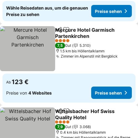
Wähle Reisedaten aus, um die genauen
Preise sehen
Preise zu sehen
Mercure Hotel Garmisch
Teilen
Zu Favoriten hinzufügen
Partenkirchen
Preise sehen
4 Sterne
7,5
Gut
5.310
1.5 km bis Höllentalklamm
Zimmer im Alpenstil mit Bergblick
Preise s
123 €
Ab
Preise von
4 Websites
Preise sehen
Wittelsbacher Hof Swiss
Teilen
Zu Favoriten hinzufügen
Quality Hotel
Preise sehen
4 Sterne
7,9
Gut
3.068
0.4 km bis Höllentalklamm
Zimmer mit Panoramablick auf die Berge