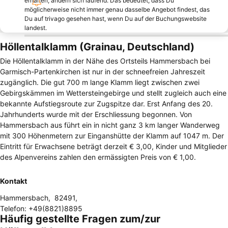
erhalten, ändern sich laufend. Das bedeutet, dass Du
möglicherweise nicht immer genau dasselbe Angebot findest, das
Du auf trivago gesehen hast, wenn Du auf der Buchungswebsite
landest.
Höllentalklamm (Grainau, Deutschland)
Die Höllentalklamm in der Nähe des Ortsteils Hammersbach bei
Garmisch-Partenkirchen ist nur in der schneefreien Jahreszeit
zugänglich. Die gut 700 m lange Klamm liegt zwischen zwei
Gebirgskämmen im Wettersteingebirge und stellt zugleich auch eine
bekannte Aufstiegsroute zur Zugspitze dar. Erst Anfang des 20.
Jahrhunderts wurde mit der Erschliessung begonnen. Von
Hammersbach aus führt ein in nicht ganz 3 km langer Wanderweg
mit 300 Höhenmetern zur Einganshütte der Klamm auf 1047 m. Der
Eintritt für Erwachsene beträgt derzeit € 3,00, Kinder und Mitglieder
des Alpenvereins zahlen den ermässigten Preis von € 1,00.
Kontakt
Hammersbach
,
82491
,
Telefon
:
+49(8821)8895
Häufig gestellte Fragen zum/zur