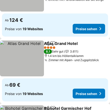
Pre
124 €
Ab
Preise von
19 Websites
Preise sehen
Atlas Grand Hotel
Teilen
Zu Favoriten hinzufügen
Preise s
4 Sterne
8,1
Sehr gut
3.611
1.4 km bis Höllentalklamm
Zimmer mit Alpen- und Zugspitzblick
Preis
69 €
Ab
Preise von
19 Websites
Preise sehen
Biohotel Garmischer Hof