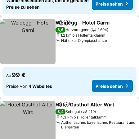
Wähle Reisedaten aus, um die genauen
Preise sehen
Preise zu sehen
Weidegg - Hotel Garni
Teilen
Zu Favoriten hinzufügen
Prei
8,6
Hervorragend
1.694
1.2 km bis Höllentalklamm
Nähe zur Olympiaschanze
Preise sehen
99 €
Ab
Preise von
4 Websites
Preise sehen
Hotel Gasthof Alter Wirt
Teilen
Zu Favoriten hinzufügen
Pr
8,4
Sehr gut
219
4.3 km bis Höllentalklamm
Authentisches bayerisches Restaurant und
Biergarten