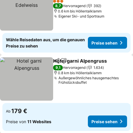
Preise sehen
3 Sterne
8,7
Hervorragend
392
0.6 km bis Höllentalklamm
Eigener Ski- und Sportraum
Preise sehen
Wähle Reisedaten aus, um die genauen
Preise sehen
Preise zu sehen
Hotel garni Alpengruss
Teilen
Zu Favoriten hinzufügen
Pre
9,1
Hervorragend
1.634
0.8 km bis Höllentalklamm
Außergewöhnliches hausgemachtes
Frühstücksbuffet
179 €
Ab
Preise von
11 Websites
Preise sehen