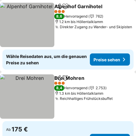
Alpenhof Garnihotel
Teilen
Zu Favoriten hinzufügen
Preise
3 Sterne
8,6
Hervorragend
762
1.2 km bis Höllentalklamm
Direkter Zugang zu Wander- und Skipisten
P
Wähle Reisedaten aus, um die genauen
Preise sehen
Preise zu sehen
Drei Mohren
Teilen
Zu Favoriten hinzufügen
Preise sehen
3 Sterne
8,4
Hervorragend
2.753
1.3 km bis Höllentalklamm
Reichhaltiges Frühstücksbuffet
Preise se
175 €
Ab