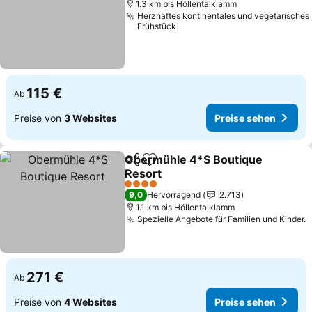
1.3 km bis Höllentalklamm
Herzhaftes kontinentales und vegetarisches
Frühstück
115 €
Ab
Preise von
3 Websites
Preise sehen
Obermühle 4*S Boutique
Teilen
Zu Favoriten hinzufügen
Resort
Preise sehen
4 Sterne
9,0
Hervorragend
2.713
1.1 km bis Höllentalklamm
Spezielle Angebote für Familien und Kinder.
P
271 €
Ab
Preise von
4 Websites
Preise sehen