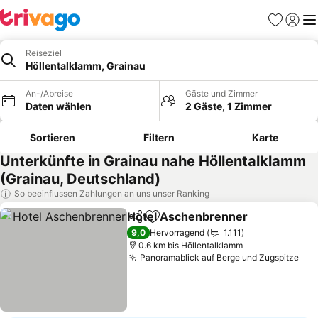
Favoriten
Einlog
Me
Reiseziel
Höllentalklamm, Grainau
An-/Abreise
Gäste und Zimmer
Daten wählen
2 Gäste, 1 Zimmer
Sortieren
Filtern
Karte
Unterkünfte in Grainau nahe Höllentalklamm
(Grainau, Deutschland)
So beeinflussen Zahlungen an uns unser Ranking
Hotel Aschenbrenner
Teilen
Zu Favoriten hinzufügen
Prei
9,0
Hervorragend
1.111
0.6 km bis Höllentalklamm
Panoramablick auf Berge und Zugspitze
Pre