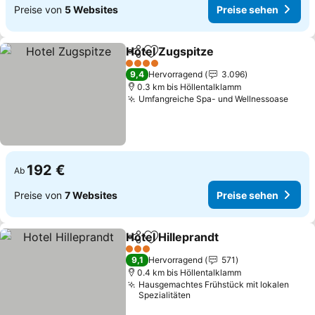
Preise von
5 Websites
Preise sehen
Hotel Zugspitze
Teilen
Zu Favoriten hinzufügen
Preise seh
4 Sterne
9,4
Hervorragend
3.096
0.3 km bis Höllentalklamm
Umfangreiche Spa- und Wellnessoase
Prei
192 €
Ab
Preise von
7 Websites
Preise sehen
Hotel Hilleprandt
Teilen
Zu Favoriten hinzufügen
Preise se
3 Sterne
9,1
Hervorragend
571
0.4 km bis Höllentalklamm
Hausgemachtes Frühstück mit lokalen
Spezialitäten