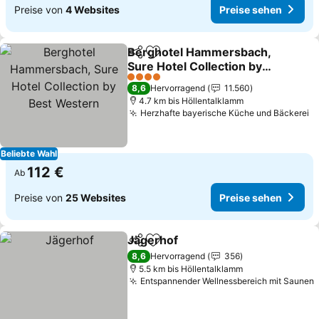
Preise von
4 Websites
Preise sehen
Berghotel Hammersbach,
Teilen
Zu Favoriten hinzufügen
Sure Hotel Collection by
Best Western
Preise sehen
4 Sterne
8,6
Hervorragend
11.560
4.7 km bis Höllentalklamm
Herzhafte bayerische Küche und Bäckerei
P
Beliebte Wahl
112 €
Ab
Preise von
25 Websites
Preise sehen
Jägerhof
Teilen
Zu Favoriten hinzufügen
Preise sehen
8,6
Hervorragend
356
5.5 km bis Höllentalklamm
Entspannender Wellnessbereich mit Saunen