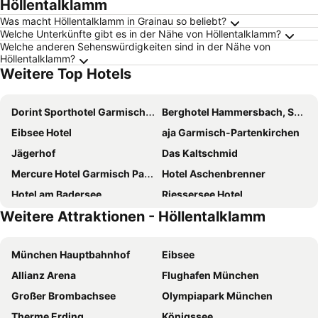
Höllentalklamm
Was macht Höllentalklamm in Grainau so beliebt?
Welche Unterkünfte gibt es in der Nähe von Höllentalklamm?
Welche anderen Sehenswürdigkeiten sind in der Nähe von
Höllentalklamm?
Weitere Top Hotels
Dorint Sporthotel Garmisch-Partenkirchen
Berghotel Hammersbach, Sure Hotel Collection by Best Western
Eibsee Hotel
aja Garmisch-Partenkirchen
Jägerhof
Das Kaltschmid
Mercure Hotel Garmisch Partenkirchen
Hotel Aschenbrenner
Hotel am Badersee
Riessersee Hotel
Weitere Attraktionen - Höllentalklamm
Obermühle 4*S Boutique Resort
Krumers Alpin - Your Mountain Oasis
Mountains Hotel
Hotel Schillingshof
München Hauptbahnhof
Eibsee
HYPERION Hotel Garmisch-Partenkirchen
Hotel Staudacherhof
Allianz Arena
Flughafen München
Hotel Königshof
Alpenpark Resort Superior
Großer Brombachsee
Olympiapark München
Hotel Bergland
Hotel Zugspitze
Therme Erding
Königssee
Parkhotel Sonnenhof
Aktiv Hotel Böld Oberammergau