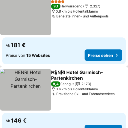
Preis
4 Sterne
9,1
Hervorragend
2.327
0.8 km bis Höllentalklamm
Beheizte Innen- und Außenpools
Preise s
181 €
Ab
Preise von
15 Websites
Preise sehen
HENRI Hotel Garmisch-
Teilen
Zu Favoriten hinzufügen
Partenkirchen
Preise sehen
8,4
Sehr gut
2.173
0.6 km bis Höllentalklamm
Praktische Ski- und Fahrradservices
Preise
146 €
Ab