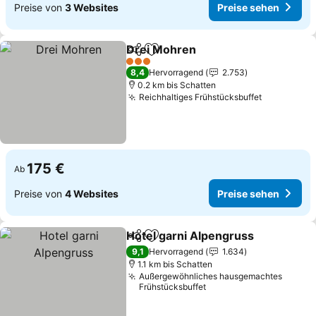
Preise von
3 Websites
Preise sehen
Drei Mohren
Teilen
Zu Favoriten hinzufügen
3 Sterne
8,4
Hervorragend
2.753
0.2 km bis Schatten
Reichhaltiges Frühstücksbuffet
175 €
Ab
Preise von
4 Websites
Preise sehen
Hotel garni Alpengruss
Teilen
Zu Favoriten hinzufügen
9,1
Hervorragend
1.634
1.1 km bis Schatten
Außergewöhnliches hausgemachtes
Frühstücksbuffet