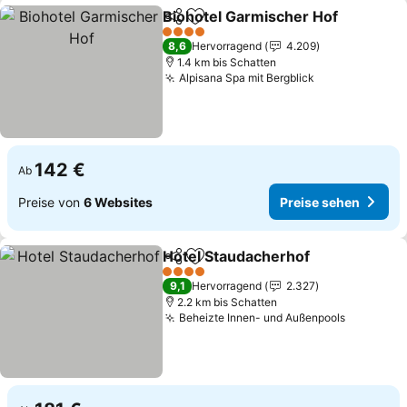
Biohotel Garmischer Hof
Teilen
Zu Favoriten hinzufügen
4 Sterne
8,6
Hervorragend
4.209
1.4 km bis Schatten
Alpisana Spa mit Bergblick
142 €
Ab
Preise von
6 Websites
Preise sehen
Hotel Staudacherhof
Teilen
Zu Favoriten hinzufügen
4 Sterne
9,1
Hervorragend
2.327
2.2 km bis Schatten
Beheizte Innen- und Außenpools