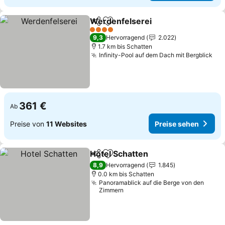
Werdenfelserei
Teilen
Zu Favoriten hinzufügen
4 Sterne
9,3
Hervorragend
2.022
1.7 km bis Schatten
Infinity-Pool auf dem Dach mit Bergblick
361 €
Ab
Preise von
11 Websites
Preise sehen
Hotel Schatten
Teilen
Zu Favoriten hinzufügen
8,9
Hervorragend
1.845
0.0 km bis Schatten
Panoramablick auf die Berge von den
Zimmern