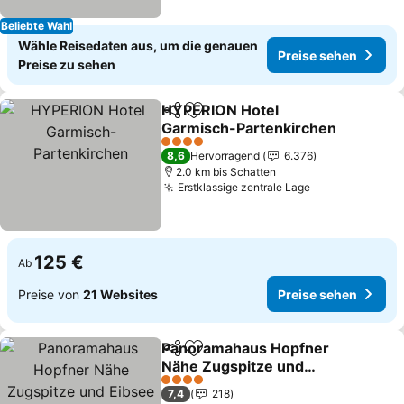
Beliebte Wahl
Wähle Reisedaten aus, um die genauen
Preise sehen
Preise zu sehen
HYPERION Hotel
Teilen
Zu Favoriten hinzufügen
Garmisch-Partenkirchen
4 Sterne
8,6
Hervorragend
6.376
2.0 km bis Schatten
Erstklassige zentrale Lage
125 €
Ab
Preise von
21 Websites
Preise sehen
Panoramahaus Hopfner
Teilen
Zu Favoriten hinzufügen
Nähe Zugspitze und
Eibsee
4 Sterne
7,4
218