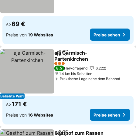
69 €
Ab
Preise von
19 Websites
Preise sehen
aja Garmisch-
Teilen
Zu Favoriten hinzufügen
Partenkirchen
3 Sterne
8,5
Hervorragend
6.222
1.4 km bis Schatten
Praktische Lage nahe dem Bahnhof
Beliebte Wahl
171 €
Ab
Preise von
16 Websites
Preise sehen
Gasthof zum Rassen
Teilen