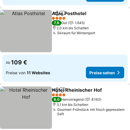
Atlas Posthotel
Teilen
Zu Favoriten hinzufügen
4 Sterne
7,6
Gut
1.645
2.0 km bis Schatten
Skiraum für Wintersport
109 €
Ab
Preise von
11 Websites
Preise sehen
Hotel Rheinischer Hof
Teilen
Zu Favoriten hinzufügen
4 Sterne
9,0
Hervorragend
8.163
3.1 km bis Schatten
Gourmet-Frühstück mit frisch gepresstem
Saft