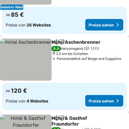
Beliebte Wahl
85 €
Ab
Preise von
26 Websites
Preise sehen
Hotel Aschenbrenner
Teilen
Zu Favoriten hinzufügen
9,0
Hervorragend
1.111
2.0 km bis Schatten
Panoramablick auf Berge und Zugspitze
120 €
Ab
Preise von
4 Websites
Preise sehen
Hotel & Gasthof
Teilen
Zu Favoriten hinzufügen
Fraundorfer