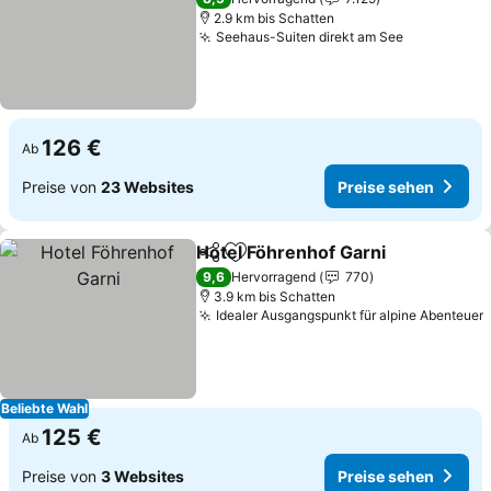
2.9 km bis Schatten
Seehaus-Suiten direkt am See
126 €
Ab
Preise von
23 Websites
Preise sehen
Hotel Föhrenhof Garni
Teilen
Zu Favoriten hinzufügen
9,6
Hervorragend
770
3.9 km bis Schatten
Idealer Ausgangspunkt für alpine Abenteuer
Beliebte Wahl
125 €
Ab
Preise von
3 Websites
Preise sehen