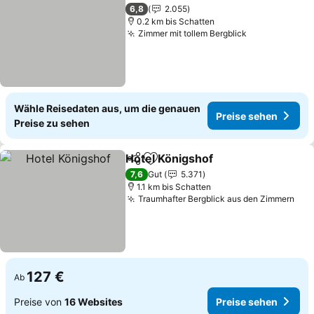
Zu Favoriten hinzufügen
6,8
2.055
0.2 km bis Schatten
Zimmer mit tollem Bergblick
Wähle Reisedaten aus, um die genauen
Preise sehen
Preise zu sehen
Hotel Königshof
Teilen
Zu Favoriten hinzufügen
7,6
Gut
5.371
1.1 km bis Schatten
Traumhafter Bergblick aus den Zimmern
127 €
Ab
Preise von
16 Websites
Preise sehen