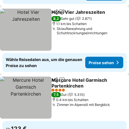
Hotel Vier Jahreszeiten
Teilen
Zu Favoriten hinzufügen
8,2
Sehr gut
2.871
1.1 km bis Schatten
Skiaufbewahrung und
Schuhtrocknungseinrichtungen
Wähle Reisedaten aus, um die genauen
Preise sehen
Preise zu sehen
Mercure Hotel Garmisch
Teilen
Zu Favoriten hinzufügen
Partenkirchen
4 Sterne
7,5
Gut
5.310
0.4 km bis Schatten
Zimmer im Alpenstil mit Bergblick
123 €
Ab