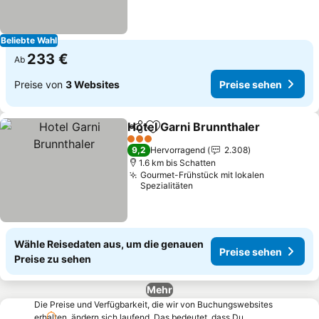
Beliebte Wahl
233 €
Ab
Preise von
3 Websites
Preise sehen
Hotel Garni Brunnthaler
Teilen
Zu Favoriten hinzufügen
3 Sterne
9,2
Hervorragend
2.308
1.6 km bis Schatten
Gourmet-Frühstück mit lokalen
Spezialitäten
Wähle Reisedaten aus, um die genauen
Preise sehen
Preise zu sehen
Mehr
Die Preise und Verfügbarkeit, die wir von Buchungswebsites
erhalten, ändern sich laufend. Das bedeutet, dass Du