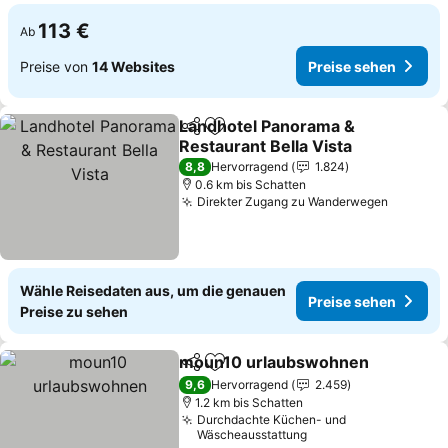
113 €
Ab
Preise von
14 Websites
Preise sehen
Landhotel Panorama &
Teilen
Zu Favoriten hinzufügen
Restaurant Bella Vista
8,8
Hervorragend
1.824
0.6 km bis Schatten
Direkter Zugang zu Wanderwegen
Wähle Reisedaten aus, um die genauen
Preise sehen
Preise zu sehen
moun10 urlaubswohnen
Teilen
Zu Favoriten hinzufügen
9,6
Hervorragend
2.459
1.2 km bis Schatten
Durchdachte Küchen- und
Wäscheausstattung