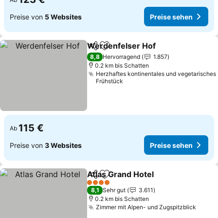
Preise von
5 Websites
Preise sehen
Werdenfelser Hof
Teilen
Zu Favoriten hinzufügen
8,8
Hervorragend
1.857
0.2 km bis Schatten
Herzhaftes kontinentales und vegetarisches
Frühstück
115 €
Ab
Preise von
3 Websites
Preise sehen
Atlas Grand Hotel
Teilen
Zu Favoriten hinzufügen
4 Sterne
8,1
Sehr gut
3.611
0.2 km bis Schatten
Zimmer mit Alpen- und Zugspitzblick