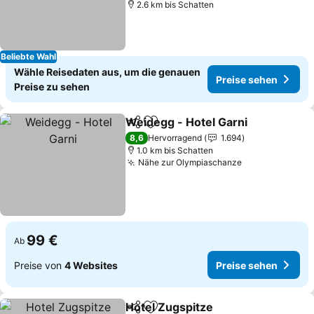
2.6 km bis Schatten
Beliebte Wahl
Wähle Reisedaten aus, um die genauen
Preise sehen
Preise zu sehen
Weidegg - Hotel Garni
Teilen
Zu Favoriten hinzufügen
8,6
Hervorragend
1.694
1.0 km bis Schatten
Nähe zur Olympiaschanze
99 €
Ab
Preise von
4 Websites
Preise sehen
Hotel Zugspitze
Teilen