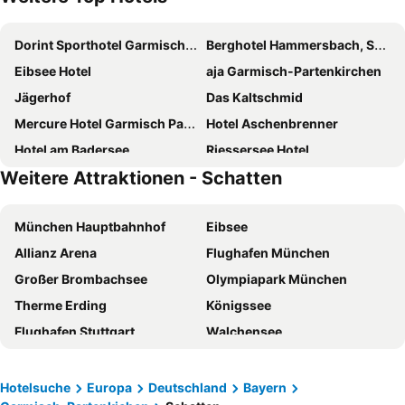
Dorint Sporthotel Garmisch-Partenkirchen
Berghotel Hammersbach, Sure Hotel Collection by Best Western
Eibsee Hotel
aja Garmisch-Partenkirchen
Jägerhof
Das Kaltschmid
Mercure Hotel Garmisch Partenkirchen
Hotel Aschenbrenner
Hotel am Badersee
Riessersee Hotel
Weitere Attraktionen - Schatten
Obermühle 4*S Boutique Resort
Krumers Alpin - Your Mountain Oasis
Mountains Hotel
Hotel Schillingshof
München Hauptbahnhof
Eibsee
HYPERION Hotel Garmisch-Partenkirchen
Hotel Staudacherhof
Allianz Arena
Flughafen München
Hotel Königshof
Alpenpark Resort Superior
Großer Brombachsee
Olympiapark München
Wellnesshotel Schönruh - Adults only
Hotel Bergland
Therme Erding
Königssee
Hotel Zugspitze
Parkhotel Sonnenhof
Flughafen Stuttgart
Walchensee
Aktiv Hotel Böld Oberammergau
Schloss Elmau Luxury Spa Retreat & Cultural Hideaway
Zugspitze
Lake Ammersee
Hotel Quellenhof
Hotel Rheinischer Hof
Schliersee
Insel Mainau
Hotel Gasthof Alter Wirt
Parkhotel Wallgau
Hotelsuche
Europa
Deutschland
Bayern