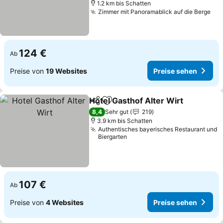
1.2 km bis Schatten
Zimmer mit Panoramablick auf die Berge
124 €
Ab
Preise von
19 Websites
Preise sehen
Hotel Gasthof Alter Wirt
Teilen
Zu Favoriten hinzufügen
8,4
Sehr gut
219
3.9 km bis Schatten
Authentisches bayerisches Restaurant und
Biergarten
107 €
Ab
Preise von
4 Websites
Preise sehen