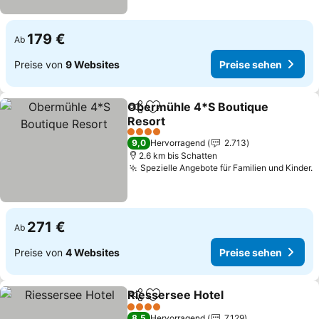
179 €
Ab
Preise von
9 Websites
Preise sehen
Obermühle 4*S Boutique
Teilen
Zu Favoriten hinzufügen
Resort
4 Sterne
9,0
Hervorragend
2.713
2.6 km bis Schatten
Spezielle Angebote für Familien und Kinder.
271 €
Ab
Preise von
4 Websites
Preise sehen
Riessersee Hotel
Teilen
Zu Favoriten hinzufügen
4 Sterne
8,5
Hervorragend
7.129