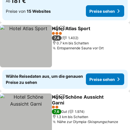
181 €
Ab
Preise von
15 Websites
Preise sehen
Hotel Atlas Sport
Teilen
Zu Favoriten hinzufügen
3 Sterne
7,4
1.402
0.7 km bis Schatten
Entspannende Sauna vor Ort
Wähle Reisedaten aus, um die genauen
Preise sehen
Preise zu sehen
Hotel Schöne Aussicht
Teilen
Zu Favoriten hinzufügen
Garni
2 Sterne
7,6
Gut
1.974
1.3 km bis Schatten
Nähe zur Olympia-Skisprungschanze