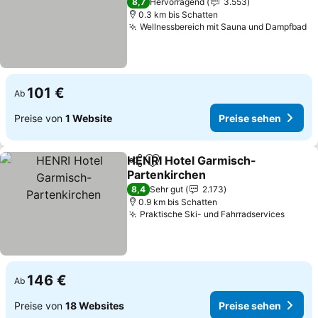
8,7
Hervorragend
3.553
0.3 km bis Schatten
Wellnessbereich mit Sauna und Dampfbad
101 €
Ab
Preise von
1 Website
Preise sehen
HENRI Hotel Garmisch-
Teilen
Zu Favoriten hinzufügen
Partenkirchen
8,4
Sehr gut
2.173
0.9 km bis Schatten
Praktische Ski- und Fahrradservices
146 €
Ab
Preise von
18 Websites
Preise sehen