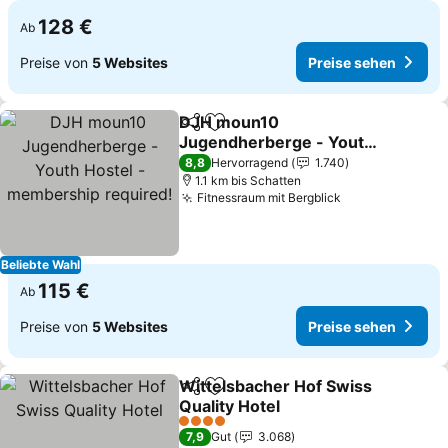
128 €
Ab
Preise von
5 Websites
Preise sehen
DJH moun10
Teilen
Zu Favoriten hinzufügen
Jugendherberge - Youth
Hostel - membership
8,8
Hervorragend
1.740
required!
1.1 km bis Schatten
Fitnessraum mit Bergblick
Beliebte Wahl
115 €
Ab
Preise von
5 Websites
Preise sehen
Wittelsbacher Hof Swiss
Teilen
Zu Favoriten hinzufügen
Quality Hotel
4 Sterne
7,9
Gut
3.068