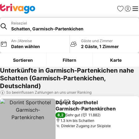
Favoriten
Einlog
Me
Reiseziel
Schatten, Garmisch-Partenkichen
An-/Abreise
Gäste und Zimmer
Daten wählen
2 Gäste, 1 Zimmer
Sortieren
Filtern
Karte
Unterkünfte in Garmisch-Partenkichen nahe
Schatten (Garmisch-Partenkichen,
Deutschland)
So beeinflussen Zahlungen an uns unser Ranking
Dorint Sporthotel
Teilen
Zu Favoriten hinzufügen
Garmisch-Partenkirchen
8,2
Sehr gut
11.882
1.3 km bis Schatten
Direkter Zugang zur Skipiste