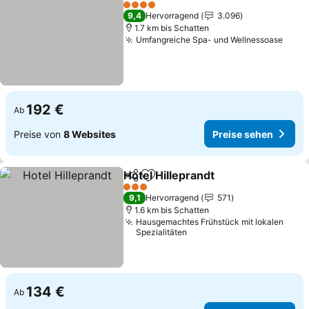
Zu Favoriten hinzufügen
4 Sterne
9,4
Hervorragend
3.096
1.7 km bis Schatten
Umfangreiche Spa- und Wellnessoase
192 €
Ab
Preise von
8 Websites
Preise sehen
Hotel Hilleprandt
Teilen
Zu Favoriten hinzufügen
3 Sterne
9,1
Hervorragend
571
1.6 km bis Schatten
Hausgemachtes Frühstück mit lokalen
Spezialitäten
134 €
Ab