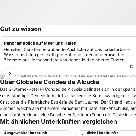
Gut zu wissen
Panoramablick auf Meer und Hafen
Genießen Sie atemberaubende Ausblicke auf das türkisfarbene
Wasser und den geschäftigen Hafen von den modernisierten
Zimmern aus, insbesondere von denen in den oberen Etagen.
Dieser Inhalt wurde mithilfe von künstlicher Intelligenz erstellt und ist mögli
Über Globales Condes de Alcudia
Das 3-Sterne-Hotel Hi Condes de Alcudia befindet sich in der spani
selbstständige Gemeinde bietet verschiedene Sehenswürdigkeiten wie
Crist oder die Pfarrkirche Església de Sant Jaume. Der Strand liegt ebenfalls in fußläufiger Ent
Zimmer, welche alle mit einem Fernseher mit Satelliten-Anschluss, e
man darüber hinaus eine Dusche. Außerdem können die Gäste im gesa
Mit ähnlichen Unterkünften vergleichen
einem Buffet-Restaurant sorgen auch eine Cafeteria und eine Snackba
Lounge sowie an der Pool-Bar. Angeboten werden ferner diverse Spor
Ausgewählte Unterkunft
Ähnliche Unterkünfte
weiter
gibt es einen Spielplatz, ein Kinderbecken und Hochstühle. Eine Au