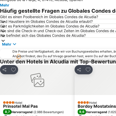
Mehr
Häufig gestellte Fragen zu Globales Condes d
Gibt es einen Poolbereich im Globales Condes de Alcudia?
Sind Haustiere im Globales Condes de Alcudia erlaubt?
Gibt es Parkmöglichkeiten im Globales Condes de Alcudia?
Wie sind die Check-in und Check-out Zeiten im Globales Condes de 
Wo befindet sich das Globales Condes de Alcudia?
Mehr
Die Preise und Verfügbarkeit, die wir von Buchungswebsites erhalten, 
Angebot findest, das Du auf trivago gesehen hast, wenn Du auf der Bu
Unter den Hotels in Alcudia mit Top-Bewertu
Zu Favoriten hinzufügen
Zu Favoriten h
Teilen
Teilen
Hotel
Hotel
4 Sterne
4 Sterne
Prinsotel Mal Pas
Bordoy Mostatxins 
8,7
9,6
Hervorragend
(
2.986 Bewertungen
)
Hervorragend
(
1.62