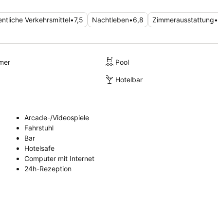
Für ein ruhigeres Erlebnis wird den Gästen empfohlen, ei
einer
höheren Etage
oder mit Gartenblick anzufragen.
entliche Verkehrsmittel
•
7,5
Nachtleben
•
6,8
Zimmerausstattung
•
mer
Pool
Hotelbar
Arcade-/Videospiele
Fahrstuhl
Bar
Hotelsafe
Computer mit Internet
24h-Rezeption