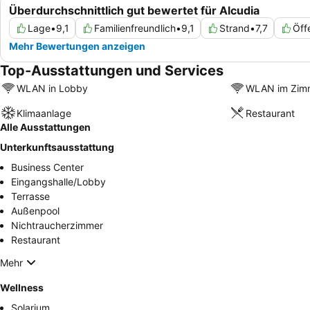
Überdurchschnittlich gut bewertet für Alcudia
Lage
•
9,1
Familienfreundlich
•
9,1
Strand
•
7,7
Öff
Mehr Bewertungen anzeigen
Top-Ausstattungen und Services
WLAN in Lobby
WLAN im Zim
Klimaanlage
Restaurant
Alle Ausstattungen
Unterkunftsausstattung
Business Center
Eingangshalle/Lobby
Terrasse
Außenpool
Nichtraucherzimmer
Restaurant
Mehr
Wellness
Solarium