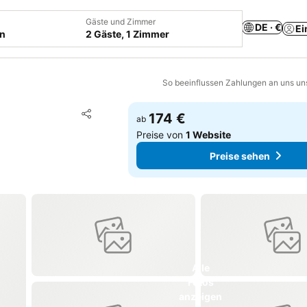
Gäste und Zimmer
DE · €
Ei
en
2 Gäste, 1 Zimmer
So beeinflussen Zahlungen an uns un
Zu Favoriten hinzufügen
174 €
ab
Teilen
Preise von
1 Website
Preise sehen