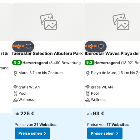
ügen
Zu Favoriten hinzufügen
Zu Favoriten hinz
Hotel
Hotel
4 Sterne
4 Sterne
Teilen
Teilen
rt &
Iberostar Selection Albufera Park
Iberostar Waves Playa de
9,3
9,2
Hervorragend
(
8.490 Bewertungen
)
Hervorragend
(
13.921 B
rtungen
)
Muro, 8.7 km bis Zentrum
Playa de Muro, 1.5 km bis Z
gratis WLAN
gratis WLAN
Pool
Pool
Wellness
Wellness
Preise sehen
Preise sehen
225 €
93 €
ab
ab
Preise von
21 Websites
Preise von
17 Websites
Preise sehen
Preise sehen