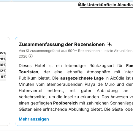
Alle Unterkünfte in Alcudi
Zusammenfassung der Rezensionen
Von KI zusammengefasst aus 600+ Rezensionen · Letzte Aktualisier
35
%
2026
28
%
16
%
Dieses Hotel ist ein lebendiger Rückzugsort für
Fam
12
%
Touristen
, der eine lebhafte Atmosphäre mit inter
9
%
Publikum bietet. Die
ausgezeichnete Lage
in Alcúdia ist
Minuten vom atemberaubenden Playa de Muro und de
Hafenviertel entfernt, mit guter Anbindung an öf
Verkehrsmittel, um die Insel zu erkunden. Das Anwesen v
einen gepflegten
Poolbereich
mit zahlreichen Sonnenlieg
Gästen eine erfrischende Abkühlung bietet. Die Gäste lobe
Rezeptionsteam
und das energiegeladene
Animationst
Mehr anzeigen
Hilfsbereitschaft und die ansprechenden Aktivitäten, w
Frühstücksbuffet
für seine umfangreiche Auswahl hoch g