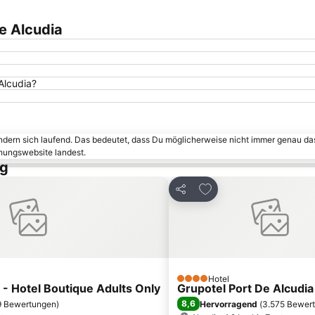
e Alcudia
Alcudia?
ändern sich laufend. Das bedeutet, dass Du möglicherweise nicht immer genau da
chungswebsite landest.
ng
inzufügen
Zu Favoriten hinzufü
Teilen
Hotel
4 Sterne
- Hotel Boutique Adults Only
Grupotel Port De Alcudia
8,6
9 Bewertungen
)
Hervorragend
(
3.575 Bewer