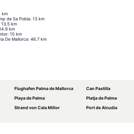
1
km
mp de Sa Pobla
:
13
km
13.5
km
14.9
km
ntor
:
15
km
ma De Mallorca
:
46.7
km
Karte vergrößern
Flughafen Palma de Mallorca
Can Pastilla
Playa de Palma
Platja de Palma
Strand von Cala Millor
Port de Alcudia