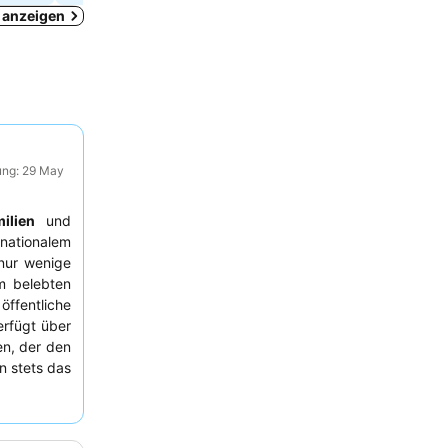
a anzeigen
ung: 29 May
ilien
und
nationalem
 nur wenige
m belebten
fentliche
erfügt über
en, der den
n stets das
eam
für ihre
ährend das
elobt wird.