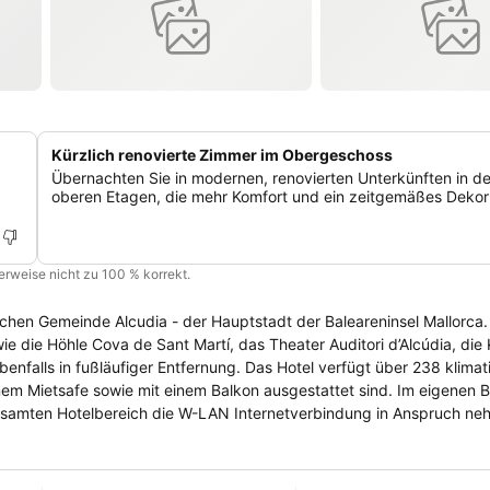
Kürzlich renovierte Zimmer im Obergeschoss
Übernachten Sie in modernen, renovierten Unterkünften in d
oberen Etagen, die mehr Komfort und ein zeitgemäßes Dekor 
cherweise nicht zu 100 % korrekt.
schen Gemeinde Alcudia - der Hauptstadt der Baleareninsel Mallorca.
 die Höhle Cova de Sant Martí, das Theater Auditori d’Alcúdia, die 
fernung. Das Hotel verfügt über 238 klimatisierte
inem Mietsafe sowie mit einem Balkon ausgestattet sind. Im eigenen B
mten Hotelbereich die W-LAN Internetverbindung in Anspruch nehmen.
r für das leibliche Wohl der Gäste. Getränke erhält man des Weitere
tarten wie zum Beispiel Tischtennis oder Wasserspiele. Insbesonder
tovermietung, ein Wäscheservice und ein Fax-Service ergänzen die