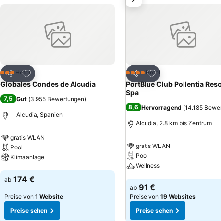
Dienstleistungen. Ein Konferenzraum ist vorhanden.
Zu Favoriten hinzufügen
Zu Favoriten hinzuf
Hotel
Hotel
3 Sterne
4 Sterne
Teilen
Teilen
Globales Condes de Alcudia
PortBlue Club Pollentia Reso
Spa
7,5
Gut
(
3.955 Bewertungen
)
8,6
Hervorragend
(
14.185 Bewe
Alcudia, Spanien
Alcudia, 2.8 km bis Zentrum
gratis WLAN
gratis WLAN
Pool
Pool
Klimaanlage
Wellness
Preise sehen
174 €
ab
Preise sehen
91 €
ab
Preise von
1 Website
Preise von
19 Websites
Preise sehen
Preise sehen