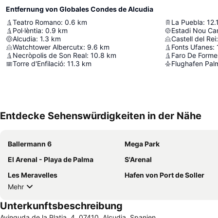
Entfernung von Globales Condes de Alcudia
Teatro Romano
:
0.6
km
La Puebla
:
12.
Pol·lèntia
:
0.9
km
Estadi Nou Ca
Alcudia
:
1.3
km
Castell del Rei
:
Watchtower Albercutx
:
9.6
km
Fonts Ufanes
:
Necròpolis de Son Real
:
10.8
km
Faro De Forme
Torre d'Enfilació
:
11.3
km
Flughafen Pal
Entdecke Sehenswürdigkeiten in der Nähe
Ballermann 6
Mega Park
El Arenal - Playa de Palma
S'Arenal
Les Meravelles
Hafen von Port de Soller
Mehr
Unterkunftsbeschreibung
Avinguda de la Platja, 4, 07410, Alcudia, Spanien