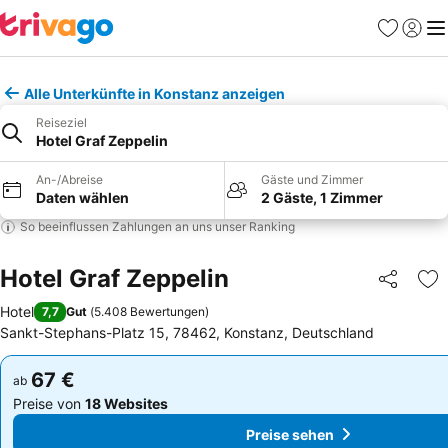
Favoriten
Einlog
Me
Alle Unterkünfte in Konstanz anzeigen
Reiseziel
Hotel Graf Zeppelin
An-/Abreise
Gäste und Zimmer
Daten wählen
2 Gäste, 1 Zimmer
So beeinflussen Zahlungen an uns unser Ranking
Hotel Graf Zeppelin
Teilen
Zu
Hotel
7,7
Gut
(
5.408 Bewertungen
)
Sankt-Stephans-Platz 15, 78462, Konstanz, Deutschland
67 €
67 €
ab
ab
Preise von
18 Websites
Preise von
18 Websites
Preise sehen
Preise sehen