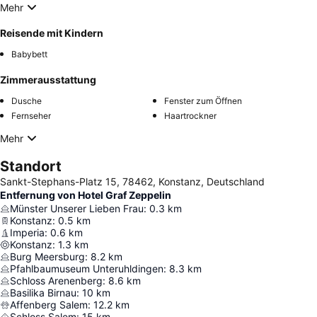
Mehr
Reisende mit Kindern
Babybett
Zimmerausstattung
Dusche
Fenster zum Öffnen
Fernseher
Haartrockner
Mehr
Standort
Sankt-Stephans-Platz 15, 78462, Konstanz, Deutschland
Entfernung von Hotel Graf Zeppelin
Münster Unserer Lieben Frau
:
0.3
km
Konstanz
:
0.5
km
Imperia
:
0.6
km
Konstanz
:
1.3
km
Burg Meersburg
:
8.2
km
Pfahlbaumuseum Unteruhldingen
:
8.3
km
Schloss Arenenberg
:
8.6
km
Basilika Birnau
:
10
km
Affenberg Salem
:
12.2
km
Schloss Salem
:
15
km