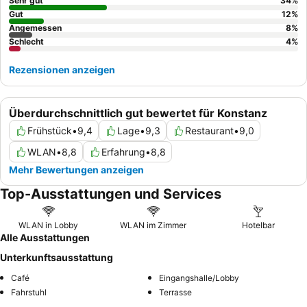
möglicherweise ruhiger ist, da einige Zimmer unter Verkehrslärm
Sehr gut
34
%
leiden können.
Gut
12
%
Angemessen
8
%
Schlecht
4
%
Rezensionen anzeigen
Überdurchschnittlich gut bewertet für Konstanz
Frühstück
•
9,4
Lage
•
9,3
Restaurant
•
9,0
WLAN
•
8,8
Erfahrung
•
8,8
Mehr Bewertungen anzeigen
Top-Ausstattungen und Services
WLAN in Lobby
WLAN im Zimmer
Hotelbar
Alle Ausstattungen
Unterkunftsausstattung
Café
Eingangshalle/Lobby
Fahrstuhl
Terrasse