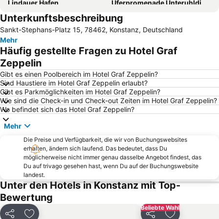
Lindauer Hafen
Uferpromenade Unteruhldingen
Unterkunftsbeschreibung
Affenberg Salem
Dingelsdorf
Sankt-Stephans-Platz 15, 78462, Konstanz, Deutschland
Schwaben-Therme
Schloss Salem
Mehr
Ravensburger Spieleland
Bahnhof Friedrichshafen Stadt
Häufig gestellte Fragen zu Hotel Graf
Bodensee-Therme Konstanz
Dettingen
Zeppelin
Southside Festival
Hafen von Friedrichshafen
Gibt es einen Poolbereich im Hotel Graf Zeppelin?
Sind Haustiere im Hotel Graf Zeppelin erlaubt?
Meersburg
Reutin
Gibt es Parkmöglichkeiten im Hotel Graf Zeppelin?
Wie sind die Check-in und Check-out Zeiten im Hotel Graf Zeppelin?
Bodenseeumrundung
Weihnachtsmarkt am See Konstanz
Wo befindet sich das Hotel Graf Zeppelin?
Rheinfall
Oberreitnau
Mehr
Zech
Hauptbahnhof Lindau
Die Preise und Verfügbarkeit, die wir von Buchungswebsites
Klosterkirche Birnau
Stadtgarten
erhalten, ändern sich laufend. Das bedeutet, dass Du
möglicherweise nicht immer genau dasselbe Angebot findest, das
Bodensee-Therme
SeaLife Konstanz
Du auf trivago gesehen hast, wenn Du auf der Buchungswebsite
Flughafen Friedrichshafen
Staad
landest.
Unter den Hotels in Konstanz mit Top-
Graf-Zeppelin-Haus
Altstadt
Bewertung
Wollmatingen
Oberes Donautal
Beliebte Wahl
Bregenzer Festspiel- und Kongresshaus
Paradies
Teilen
Zu Favoriten hinzufügen
Teilen
Zu Favoriten