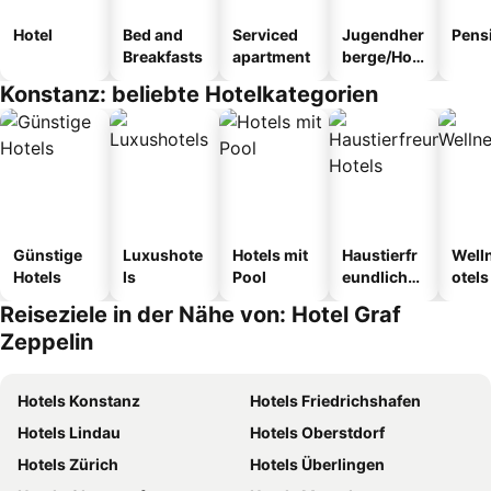
Hotel
Bed and
Serviced
Jugendher
Pens
Breakfasts
apartment
berge/Hos
tel
Konstanz: beliebte Hotelkategorien
Günstige
Luxushote
Hotels mit
Haustierfr
Well
Hotels
ls
Pool
eundliche
otels
Hotels
Reiseziele in der Nähe von: Hotel Graf
Zeppelin
Hotels Konstanz
Hotels Friedrichshafen
Hotels Lindau
Hotels Oberstdorf
Hotels Zürich
Hotels Überlingen