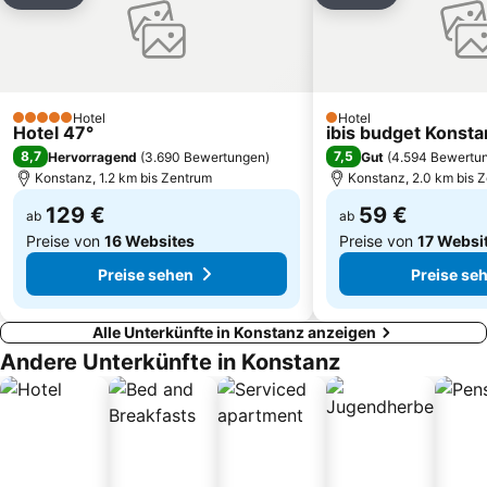
Waldburg
Bahnhof Schaffhausen
Hafen Bregenz
Schachen
Uferpromenade
Bahnhof St. Gallen
Bahnhof Bregenz
Allmannsdorf
Hotel
Hotel
5 Sterne
1 Sterne
Hotel 47°
ibis budget Konsta
Bodenseerundfahrt
Säntis-Schwebebahn
8,7
7,5
Hervorragend
(
3.690 Bewertungen
)
Gut
(
4.594 Bewertu
Konstanz, 1.2 km bis Zentrum
Konstanz, 2.0 km bis 
129 €
59 €
ab
ab
Preise von
16 Websites
Preise von
17 Websi
Preise sehen
Preise se
Alle Unterkünfte in Konstanz anzeigen
Andere Unterkünfte in Konstanz