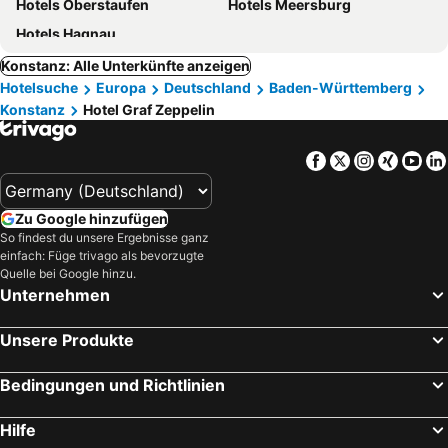
Hotels Oberstaufen
Hotels Meersburg
Hotels Hagnau
Konstanz: Alle Unterkünfte anzeigen
Hotelsuche
Europa
Deutschland
Baden-Württemberg
Konstanz
Hotel Graf Zeppelin
Facebook
Twitter
Instagra
Xing
Yo
Zu Google hinzufügen
So findest du unsere Ergebnisse ganz
einfach: Füge trivago als bevorzugte
Quelle bei Google hinzu.
Unternehmen
Unsere Produkte
Bedingungen und Richtlinien
Hilfe