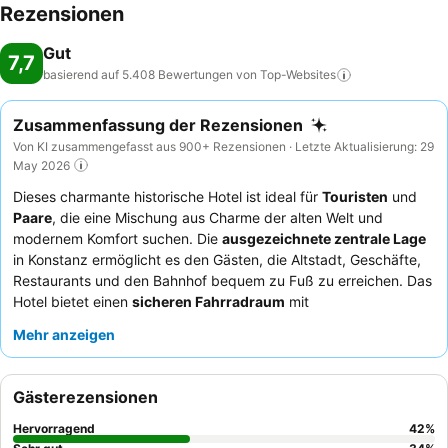
Rezensionen
Gut
7,7
basierend auf 5.408 Bewertungen von
Top-Websites
Zusammenfassung der Rezensionen
Von KI zusammengefasst aus 900+ Rezensionen · Letzte Aktualisierung: 29
May 2026
Dieses charmante historische Hotel ist ideal für
Touristen
und
Paare
, die eine Mischung aus Charme der alten Welt und
modernem Komfort suchen. Die
ausgezeichnete zentrale Lage
in Konstanz ermöglicht es den Gästen, die Altstadt, Geschäfte,
Restaurants und den Bahnhof bequem zu Fuß zu erreichen. Das
Hotel bietet einen
sicheren Fahrradraum
mit
Lademöglichkeiten für E-Bikes, was besonders für aktive
Mehr anzeigen
Reisende praktisch ist. Die Gäste loben stets das
außergewöhnliche Personal und das
hervorragende
Frühstücksbuffet
mit einer großen Auswahl an warmen und kal
Gästerezensionen
Speisen. Für ein besonderes Erlebnis empfiehlt es sich, ein
Zimmer in einer oberen Etage zu buchen, da es dort
Hervorragend
42
%