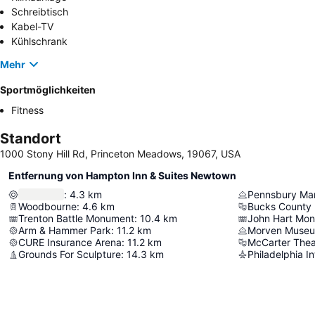
Schreibtisch
Kabel-TV
Kühlschrank
Mehr
Sportmöglichkeiten
Fitness
Standort
1000 Stony Hill Rd, Princeton Meadows, 19067, USA
Entfernung von Hampton Inn & Suites Newtown
:
4.3
km
Pennsbury Man
Woodbourne
:
4.6
km
Bucks County 
Trenton Battle Monument
:
10.4
km
John Hart Mo
Arm & Hammer Park
:
11.2
km
Morven Muse
CURE Insurance Arena
:
11.2
km
McCarter Thea
Grounds For Sculpture
:
14.3
km
Philadelphia In