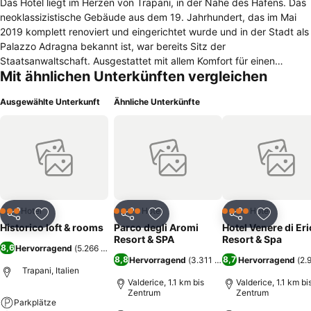
Das Hotel liegt im Herzen von Trapani, in der Nähe des Hafens. Das
neoklassizistische Gebäude aus dem 19. Jahrhundert, das im Mai
2019 komplett renoviert und eingerichtet wurde und in der Stadt als
Palazzo Adragna bekannt ist, war bereits Sitz der
Staatsanwaltschaft. Ausgestattet mit allem Komfort für einen
Mit ähnlichen Unterkünften vergleichen
ruhigen Urlaub in Trapani.Kostenlose Parkplätze nur 250 m vom
herrlichen Strand der Stadt entfernt. geeignet für diejenigen, die in
Ausgewählte Unterkunft
Ähnliche Unterkünfte
die egadi bewegen müssen. Sehr zentrale und günstige Lage für
einen Besuch in Trapani. Die Zimmer sind geräumig und stilvoll
eingerichtet, mit Klimaanlage, Heizung und Flachbildfernseher
ausgestattet und verfügen ausschließlich über ein eigenes
Badezimmer. Restaurants und Bars finden Sie in der Nähe des
Hotels in Hülle und Fülle
Hotel
Hotel
Hotel
3 Sterne
4 Sterne
4 Sterne
Teilen
Zu Favoriten hinzufügen
Teilen
Zu Favoriten hinzufügen
Teilen
Zu Favor
Historico loft & rooms
Parco degli Aromi
Hotel Venere di Eri
Resort & SPA
Resort & Spa
8,6
Hervorragend
(
5.266 Bewertungen
)
8,8
8,7
Hervorragend
(
3.311 Bewertungen
Hervorragend
)
(
2.
Trapani, Italien
Valderice, 1.1 km bis
Valderice, 1.1 km bi
Zentrum
Zentrum
Parkplätze