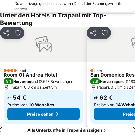
Riserva Naturale dello Stagnone
Spiaggia Puntazza
Du auf trivago gesehen hast, wenn Du auf der Buchungswebsite
landest.
Cala Bue Marino
Terme Segestane
Unter den Hotels in Trapani mit Top-
Gibellina Nuova
Centro storico
Bewertung
Porta Trapani
Lido Marausa
Teilen
Zu Favoriten hinzufügen
Teilen
Zu Favoriten
Levanzo
Tonnara del Secco
Hotel
Hotel
4 Sterne
1 Sterne
Room Of Andrea Hotel
San Domenico Res
9,1
8,9
Hervorragend
(
2.693 Bewertungen
)
Hervorragend
(
1.18
Trapani, 0.3 km bis Zentrum
Trapani, 0.5 km bis Ze
54 €
62 €
ab
ab
Preise von
10 Websites
Preise von
14 Websi
Preise sehen
Preis
Alle Unterkünfte in Trapani anzeigen