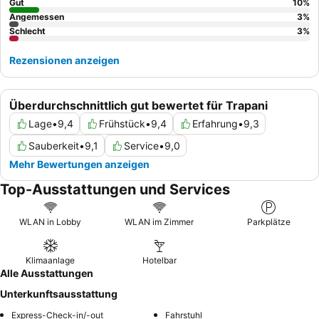
das nicht zu den Innenhöfen zeigt.
Gut
10
%
Angemessen
3
%
Schlecht
3
%
Rezensionen anzeigen
Überdurchschnittlich gut bewertet für Trapani
Lage
•
9,4
Frühstück
•
9,4
Erfahrung
•
9,3
Sauberkeit
•
9,1
Service
•
9,0
Mehr Bewertungen anzeigen
Top-Ausstattungen und Services
WLAN in Lobby
WLAN im Zimmer
Parkplätze
Klimaanlage
Hotelbar
Alle Ausstattungen
Unterkunftsausstattung
Express-Check-in/-out
Fahrstuhl