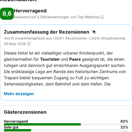
Hervorragend
8,6
basierend auf 5.266 Bewertungen von
Top-Websites
Zusammenfassung der Rezensionen
Von KI zusammengefasst aus 1.000+ Rezensionen · Letzte Aktualisierung:
29 May 2026
Dieses Hotel ist ein vielseitiger urbaner Knotenpunkt, der
gleichermaßen für
Touristen
und
Paare
geeignet ist, die einen
ruhigen und dennoch gut erreichbaren Ausgangspunkt suchen.
Die erstklassige Lage am Rande des historischen Zentrums von
Trapani bietet bequemen Zugang zu Fuß zu wichtigen
Sehenswürdigkeiten, dem Bahnhof und dem Hafen. Die
kostenlosen
Strandtücher und Sonnenschirme
sind eine
Mehr anzeigen
durchdachte Annehmlichkeit für diejenigen, die den nahe
gelegenen Strand genießen möchten. Die Gäste loben stets das
aufmerksame und freundliche Personal, und das
Gästerezensionen
außergewöhnliche Frühstück mit einer großen Auswahl an
sizilianischen Köstlichkeiten
ist ein Höhepunkt. Für einen
Hervorragend
62
%
ruhigeren Aufenthalt empfiehlt es sich, ein Zimmer zu wählen,
Sehr gut
22
%