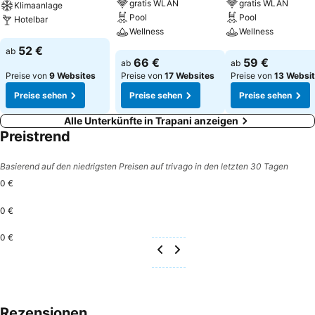
gratis WLAN
gratis WLAN
Klimaanlage
Pool
Pool
Hotelbar
Wellness
Wellness
Preise sehen
52 €
ab
Preise sehen
Preise sehen
66 €
59 €
ab
ab
Preise von
9 Websites
Preise von
17 Websites
Preise von
13 Websi
Preise sehen
Preise sehen
Preise sehen
Alle Unterkünfte in Trapani anzeigen
Preistrend
Basierend auf den niedrigsten Preisen auf trivago in den letzten 30 Tagen
0 €
0 €
0 €
Rezensionen