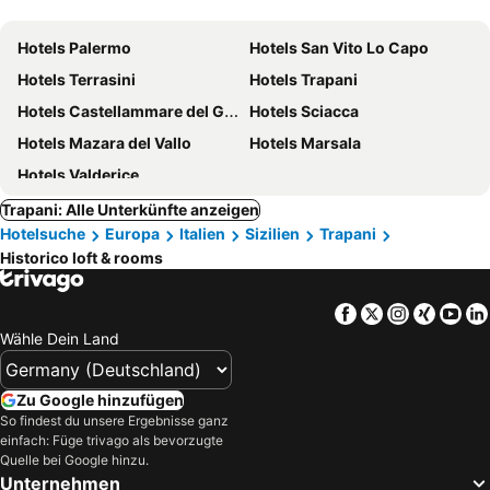
Hotels Palermo
Hotels San Vito Lo Capo
Hotels Terrasini
Hotels Trapani
Hotels Castellammare del Golfo
Hotels Sciacca
Hotels Mazara del Vallo
Hotels Marsala
Hotels Valderice
Trapani: Alle Unterkünfte anzeigen
Hotelsuche
Europa
Italien
Sizilien
Trapani
Historico loft & rooms
Facebook
Twitter
Instagra
Xing
Yo
Wähle Dein Land
Zu Google hinzufügen
So findest du unsere Ergebnisse ganz
einfach: Füge trivago als bevorzugte
Quelle bei Google hinzu.
Unternehmen