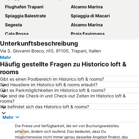
Flughafen Trapani
Alcamo Marina
Spiaggia Balestrate
Spiaggia di Macari
Segesta
Alcamo Marina
Cala Rossa
Praia Favignana
Unterkunftsbeschreibung
Il Porto di Trapani
Castelluzzo
Via S. Giovanni Bosco, n10, 91100, Trapani, Italien
Erice
Sciacca
Mehr
Riserva naturale orientata dello zingaro
Cala Azzurra
Häufig gestellte Fragen zu Historico loft &
Castello
Spiaggia di Trappeto
rooms
Baia di Cornino
Spiaggia di Guidaloca
Gibt es einen Poolbereich im Historico loft & rooms?
Sind Haustiere im Historico loft & rooms erlaubt?
Stazione Centrale
Città vecchia di Marsala
Gibt es Parkmöglichkeiten im Historico loft & rooms?
Wie sind die Check-in und Check-out Zeiten im Historico loft &
Spiagge dello Zingaro
Cattedrale di San Lorenzo Martire
rooms?
La Processione dei Misteri
Spiaggia Marasolo
Wo befindet sich das Historico loft & rooms?
Golfo di Cofano
Zona panoramica
Mehr
Capo Feto
I giardini di Villa Margherita
Die Preise und Verfügbarkeit, die wir von Buchungswebsites
erhalten, ändern sich laufend. Das bedeutet, dass Du
Lungomare Dante Alighieri
Le Cinque Torri
möglicherweise nicht immer genau dasselbe Angebot findest, das