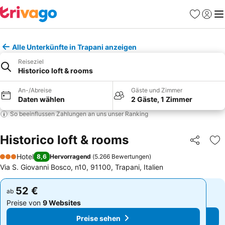
Favoriten
Einlog
Me
Alle Unterkünfte in Trapani anzeigen
Reiseziel
Historico loft & rooms
An-/Abreise
Gäste und Zimmer
Daten wählen
2 Gäste, 1 Zimmer
So beeinflussen Zahlungen an uns unser Ranking
Historico loft & rooms
Teilen
Zu
Hotel
8,6
Hervorragend
(
5.266 Bewertungen
)
3 Sterne
Via S. Giovanni Bosco, n10, 91100, Trapani, Italien
52 €
52 €
ab
ab
Preise von
9 Websites
Preise von
9 Websites
Preise sehen
Preise sehen