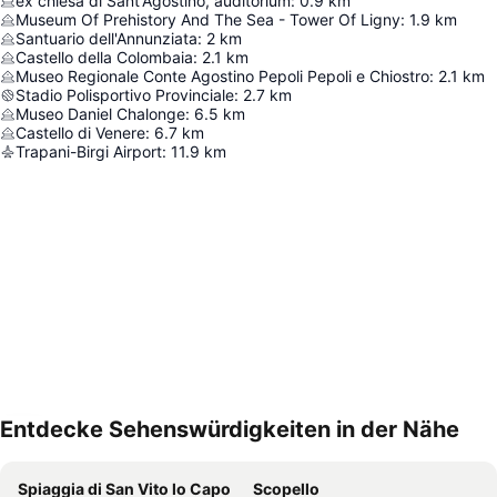
ex chiesa di Sant'Agostino, auditorium
:
0.9
km
Museum Of Prehistory And The Sea - Tower Of Ligny
:
1.9
km
Santuario dell'Annunziata
:
2
km
Castello della Colombaia
:
2.1
km
Museo Regionale Conte Agostino Pepoli Pepoli e Chiostro
:
2.1
km
Stadio Polisportivo Provinciale
:
2.7
km
Museo Daniel Chalonge
:
6.5
km
Castello di Venere
:
6.7
km
Trapani-Birgi Airport
:
11.9
km
Entdecke Sehenswürdigkeiten in der Nähe
Karte vergrößern
Spiaggia di San Vito lo Capo
Scopello