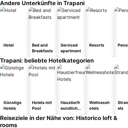
Andere Unterkünfte in Trapani
Hotel
Bed and
Serviced
Resorts
Pens
Breakfasts
apartment
Trapani: beliebte Hotelkategorien
Günstige
Hotels mit
Haustierfr
Wellnessh
Stra
Hotels
Pool
eundliche
otels
els
Hotels
Reiseziele in der Nähe von: Historico loft &
rooms