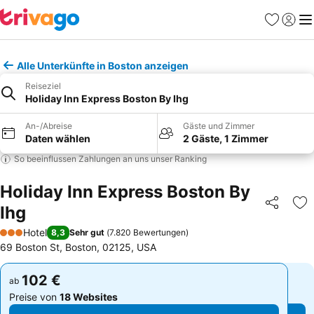
Favoriten
Einlog
Me
Alle Unterkünfte in Boston anzeigen
Reiseziel
Holiday Inn Express Boston By Ihg
An-/Abreise
Gäste und Zimmer
Daten wählen
2 Gäste, 1 Zimmer
So beeinflussen Zahlungen an uns unser Ranking
Holiday Inn Express Boston By
Ihg
Teilen
Zu
Hotel
8,3
Sehr gut
(
7.820 Bewertungen
)
3 Sterne
69 Boston St, Boston, 02125, USA
102 €
102 €
ab
ab
Preise von
18 Websites
Preise von
18 Websites