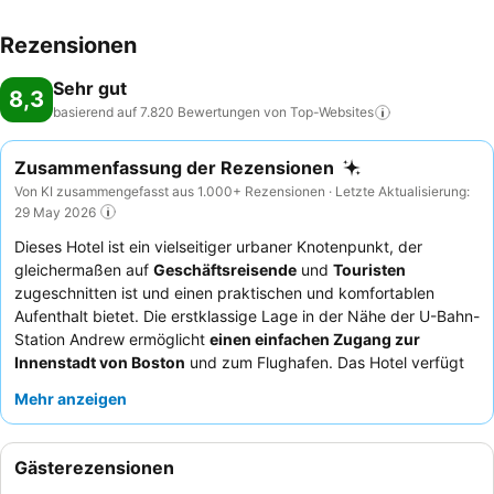
Rezensionen
Sehr gut
8,3
basierend auf 7.820 Bewertungen von
Top-Websites
Zusammenfassung der Rezensionen
Von KI zusammengefasst aus 1.000+ Rezensionen · Letzte Aktualisierung:
29 May 2026
Dieses Hotel ist ein vielseitiger urbaner Knotenpunkt, der
gleichermaßen auf
Geschäftsreisende
und
Touristen
zugeschnitten ist und einen praktischen und komfortablen
Aufenthalt bietet. Die erstklassige Lage in der Nähe der U-Bahn-
Station Andrew ermöglicht
einen einfachen Zugang zur
Innenstadt von Boston
und zum Flughafen. Das Hotel verfügt
über einen gut ausgestatteten
Fitnessraum
und einen
Mehr anzeigen
praktischen
Lobby-Shop
für das Nötigste. Die Gäste loben
durchweg das
freundliche und hilfsbereite Personal
und die
ausgezeichneten, vielfältigen
Frühstücksoptionen
. Für ein
Gästerezensionen
ruhigeres Erlebnis sollten Gäste ein Zimmer anfordern, das nicht