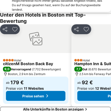
möglicherweise nicht immer genau dasselbe Angebot findest, das
Bunker Hill Monument
Allston
Du auf trivago gesehen hast, wenn Du auf der Buchungswebsite
landest.
Museum of Fine Arts
Hidden Gardens of Beacon Hill Tour
Unter den Hotels in Boston mit Top-
Fenway Kenmore
Mission Hill
Bewertung
Castle Island und Fort Independence
Hanscom Field
Teilen
Zu Favoriten hinzufügen
Teilen
Zu Favoriten
Hotel
Hotel
4 Sterne
3 Sterne
citizenM Boston Back Bay
Hampton Inn & Sui
9,0
7,7
Hervorragend
(
7.702 Bewertungen
)
Gut
(
6.670 Bewertu
Boston, 2.9 km bis Zentrum
2.5 km bis Fenway Par
179 €
92 €
ab
ab
Preise von
11 Websites
Preise von
12 Websi
Preise sehen
P
Alle Unterkünfte in Boston anzeigen