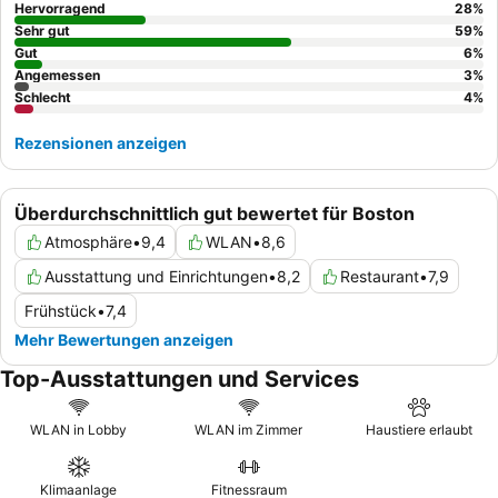
zur Autobahn zeigt.
Hervorragend
28
%
Sehr gut
59
%
Gut
6
%
Angemessen
3
%
Schlecht
4
%
Rezensionen anzeigen
Überdurchschnittlich gut bewertet für Boston
Atmosphäre
•
9,4
WLAN
•
8,6
Ausstattung und Einrichtungen
•
8,2
Restaurant
•
7,9
Frühstück
•
7,4
Mehr Bewertungen anzeigen
Top-Ausstattungen und Services
WLAN in Lobby
WLAN im Zimmer
Haustiere erlaubt
Klimaanlage
Fitnessraum