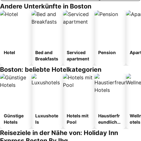
Andere Unterkünfte in Boston
Hotel
Bed and
Serviced
Pension
Apar
Breakfasts
apartment
Boston: beliebte Hotelkategorien
Günstige
Luxushote
Hotels mit
Haustierfr
Well
Hotels
ls
Pool
eundliche
otels
Hotels
Reiseziele in der Nähe von: Holiday Inn
Express Boston By Ihg