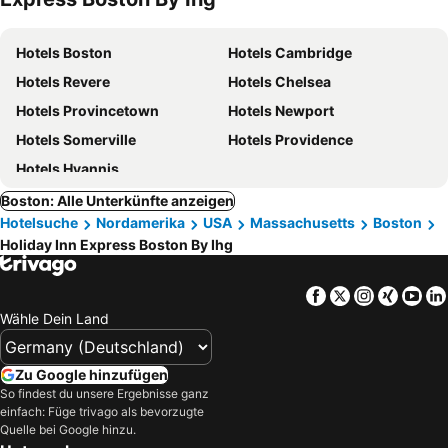
Hotels Boston
Hotels Cambridge
Hotels Revere
Hotels Chelsea
Hotels Provincetown
Hotels Newport
Hotels Somerville
Hotels Providence
Hotels Hyannis
Boston: Alle Unterkünfte anzeigen
Hotelsuche
Nordamerika
USA
Massachusetts
Boston
Holiday Inn Express Boston By Ihg
Facebook
Twitter
Instagra
Xing
Yo
Wähle Dein Land
Zu Google hinzufügen
So findest du unsere Ergebnisse ganz
einfach: Füge trivago als bevorzugte
Quelle bei Google hinzu.