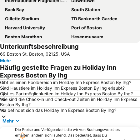
Internationaler Flughafen Logan
Downtown
Back Bay
South Station
Gillette Stadium
TD Banknorth Garden
Harvard University
Port of Boston
Boston Marathon
Hexenmuseum
Unterkunftsbeschreibung
Boston Convention and Exhibition Center
Dorchester
69 Boston St, Boston, 02125, USA
Beacon Hill
Fenway Park
Mehr
Public Garden
Back Bay Station
Häufig gestellte Fragen zu Holiday Inn
Commonwealth Avenue
Massachusetts Institute of Technology
Express Boston By Ihg
South End
Prudential Center
Gibt es einen Poolbereich im Holiday Inn Express Boston By Ihg?
Sind Haustiere im Holiday Inn Express Boston By Ihg erlaubt?
Newbury Street
Boston Common
Gibt es Parkmöglichkeiten im Holiday Inn Express Boston By Ihg?
Wie sind die Check-in und Check-out Zeiten im Holiday Inn Express
The State House
Quincy Market
Boston By Ihg?
North End
Freiheitspfad
Wo befindet sich das Holiday Inn Express Boston By Ihg?
Brighton
Altes Rathaus
Mehr
Neu England Aquarium
Boston Harborfest
Die Preise und Verfügbarkeit, die wir von Buchungswebsites
erhalten, ändern sich laufend. Das bedeutet, dass Du
Harborwalk - Downtown Tour
Saint Anthony's Feast