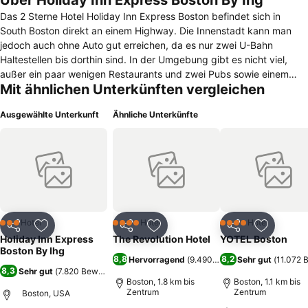
Über Holiday Inn Express Boston By Ihg
Das 2 Sterne Hotel Holiday Inn Express Boston befindet sich in
South Boston direkt an einem Highway. Die Innenstadt kann man
jedoch auch ohne Auto gut erreichen, da es nur zwei U-Bahn
Haltestellen bis dorthin sind. In der Umgebung gibt es nicht viel,
außer ein paar wenigen Restaurants und zwei Pubs sowie einem
Mit ähnlichen Unterkünften vergleichen
Kiosk. Die klimatisierten Zimmer bestehen aus einem typisch
amerikanischen Doppelbett, einem Fernseher mit Spielekonsole,
Ausgewählte Unterkunft
Ähnliche Unterkünfte
einem Bügelbrett, einem Schreibtisch sowie Kaffee- bzw.
Teezubereitungsmöglichkeiten und einem Bad mit Badewanne. W-
Lan gibt es hier ebenfalls. Für Gäste ist ein sehr einfaches Frühstück
kostenlos. Hier gibt es Säfte, Kaffee, Tee, Toast, Eier, Joghurt,
Cornflakes, Waffeln, Muffins und Zimtschnecken. Positiv ist auch,
dass man jederzeit Kaffee, Tee und Kakao bekommt. Ebenfalls wird
der Frühstücksraum als Fernseh- bzw. Aufenthaltsraum genutzt. Im
Hotel befinden sich außerdem ein kleiner Fitnessraum und ein
Hotel
Hotel
Hotel
3 Sterne
4 Sterne
4 Sterne
Teilen
Zu Favoriten hinzufügen
Teilen
Zu Favoriten hinzufügen
Teilen
Zu Favor
öffentlicher Computer. Zudem gibt es eine Waschmaschine und
Holiday Inn Express
The Revolution Hotel
YOTEL Boston
einen kostenlosen Flughafenshuttle.
Boston By Ihg
8,8
8,2
Hervorragend
(
9.490 Bewertungen
Sehr gut
)
(
11.072 
8,3
Sehr gut
(
7.820 Bewertungen
)
Boston, 1.8 km bis
Boston, 1.1 km bis
Zentrum
Zentrum
Boston, USA