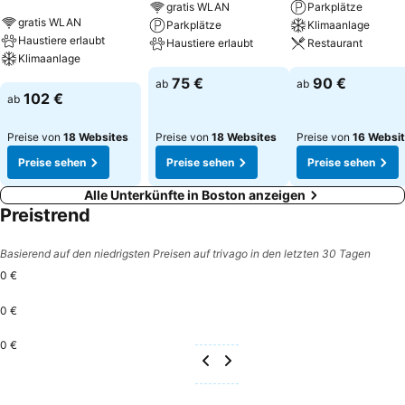
gratis WLAN
Parkplätze
gratis WLAN
Parkplätze
Klimaanlage
Haustiere erlaubt
Haustiere erlaubt
Restaurant
Klimaanlage
Preise sehen
Preise sehen
75 €
90 €
ab
ab
Preise sehen
102 €
ab
Preise von
18 Websites
Preise von
18 Websites
Preise von
16 Websi
Preise sehen
Preise sehen
Preise sehen
Alle Unterkünfte in Boston anzeigen
Preistrend
Basierend auf den niedrigsten Preisen auf trivago in den letzten 30 Tagen
0 €
0 €
0 €