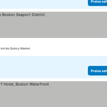
Preise se
e sehen
9 km bis Quincy Market
Preise se