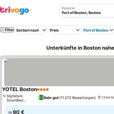
Reiseziel
Filter
Sortiert nach
Preis
Port of Boston
Unterkünfte in Boston nahe
YOTEL Boston
4 Sterne
Preise sehen
Signature
Sehr gut
(11.072 Bewertungen)
8,2
1.5 km b
SmartBed
Preise sehen
Technologie
90 €
Ab