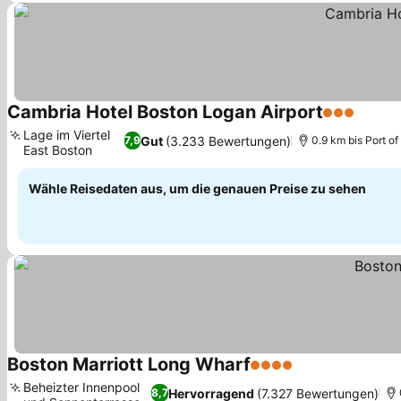
Cambria Hotel Boston Logan Airport
3 Sterne
Preise
Lage im Viertel
Gut
(3.233 Bewertungen)
7,9
0.9 km bis Port o
East Boston
Preise sehen
Wähle Reisedaten aus, um die genauen Preise zu sehen
Boston Marriott Long Wharf
4 Sterne
Preise sehen
Beheizter Innenpool
Hervorragend
(7.327 Bewertungen)
8,7