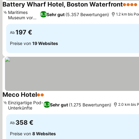
Battery Wharf Hotel, Boston Waterfront
4 Ster
Maritimes
Sehr gut
(5.357 Bewertungen)
8,3
1.2 km bis Po
Museum vor
Preise sehen
Ort
197 €
Ab
Preise von
19 Websites
Meco Hotel
2 Sterne
Preise sehen
Einzigartige Pod-
Sehr gut
(1.275 Bewertungen)
8,3
2.0 km bis P
Unterkünfte
Preise sehen
358 €
Ab
Preise von
8 Websites