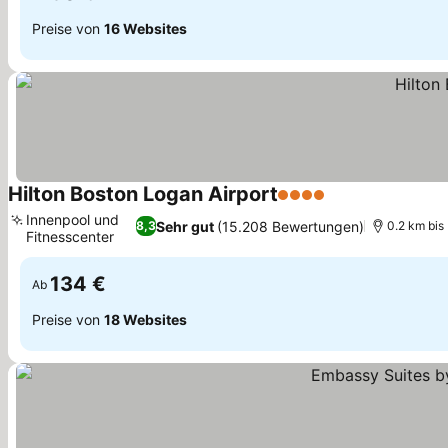
Preise von
16 Websites
Hilton Boston Logan Airport
4 Sterne
Preise sehen
Innenpool und
Sehr gut
(15.208 Bewertungen)
8,3
0.2 km bis
Fitnesscenter
Preise sehen
134 €
Ab
Preise von
18 Websites