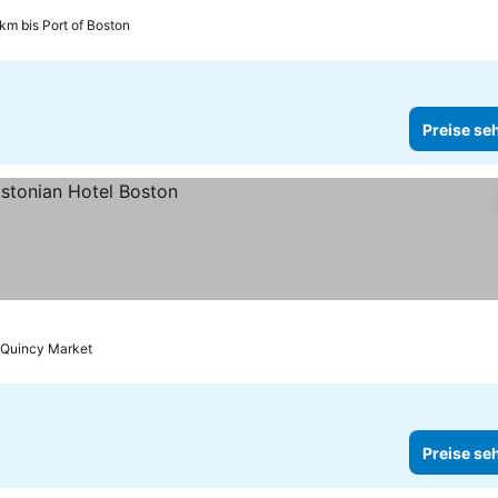
 km bis Port of Boston
Preise se
s Quincy Market
Preise se