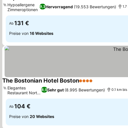
4 Sterne
Preise sehen
Hypoallergene
Hervorragend
(19.553 Bewertungen)
9,3
1.7
Zimmeroptionen
Preise sehen
131 €
Ab
Preise von
16 Websites
The Bostonian Hotel Boston
4 Sterne
Preise sehen
Elegantes
Sehr gut
(8.995 Bewertungen)
8,0
0.1 km bi
Restaurant North
Preise sehen
26
104 €
Ab
Preise von
20 Websites