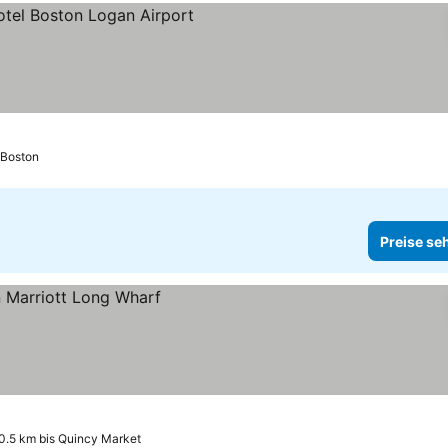
 sehen
f Boston
Preise se
0.5 km bis Quincy Market