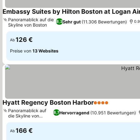
Embassy Suites by Hilton Boston at Logan Ai
Panoramablick auf die
Sehr gut
(11.306 Bewertungen)
8,3
0.9
Skyline von Boston
Preise sehen
126 €
Ab
Preise von
13 Websites
Hyatt Regency Boston Harbor
4 Sterne
Preise sehen
Panoramablick auf
Hervorragend
(10.951 Bewertungen)
8,7
die Skyline von
Preise sehen
Boston
166 €
Ab