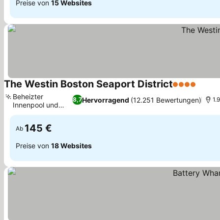
Preise von
15 Websites
The Westin Boston Seaport District
4 Sterne
Preis
Beheizter
Hervorragend
(12.251 Bewertungen)
8,7
1.
Innenpool und
Preise sehen
Whirlpool
145 €
Ab
Preise von
18 Websites