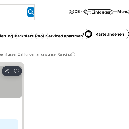
DE · €
Menü
Einloggen
Karte ansehen
nierung
Parkplatz
Pool
Serviced apartment
Flughafen-Shuttle
W
eeinflussen Zahlungen an uns unser Ranking
Zu Favoriten hinzufügen
Teilen