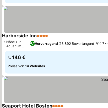
Harborside Inn
4 Sterne
Preise sehen
Nähe zur
Hervorragend
(13.892 Bewertungen)
8,7
0.3 k
Aquarium
Preise sehen
Station
146 €
Ab
Preise von
14 Websites
Seaport Hotel Boston