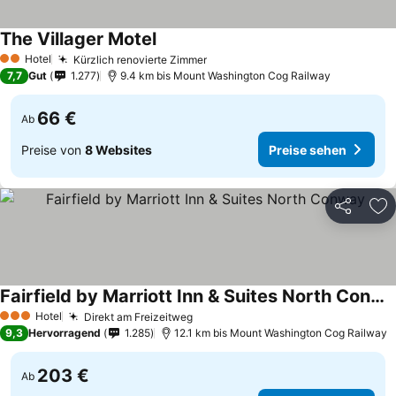
The Villager Motel
Preise sehen
Hotel
Kürzlich renovierte Zimmer
Preise sehen
2 Sterne
7,7
Gut
1.277
9.4 km bis Mount Washington Cog Railway
66 €
Ab
Preise von
8 Websites
Preise sehen
Teilen
Zu
Fairfield by Marriott Inn & Suites North Conway
Preise sehen
Hotel
Direkt am Freizeitweg
Preise sehen
3 Sterne
9,3
Hervorragend
1.285
12.1 km bis Mount Washington Cog Railway
203 €
Ab