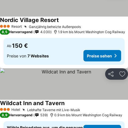
Nordic Village Resort
Preise sehen
Resort
Ganzjährig beheizte Außenpools
Preise sehen
3 Sterne
8,5
Hervorragend
4.030
1.9 km bis Mount Washington Cog Railway
150 €
Ab
Preise von
7 Websites
Preise sehen
Teilen
Zu
Wildcat Inn and Tavern
Preise sehen
Hotel
Lebhafte Taverne mit Live-Musik
Preise sehen
3 Sterne
8,9
Hervorragend
539
0.9 km bis Mount Washington Cog Railway
Wähle Reisedaten aus, um die genauen