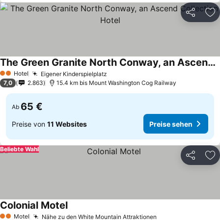
Teilen
Zu
The Green Granite North Conway, an Ascend Collection Hotel
Preise sehen
Hotel
Eigener Kinderspielplatz
Preise sehen
2 Sterne
7,0
2.863
15.4 km bis Mount Washington Cog Railway
65 €
Ab
Preise von
11 Websites
Preise sehen
Beliebte Wahl
Teilen
Zu
Colonial Motel
Preise sehen
Motel
Nähe zu den White Mountain Attraktionen
Preise sehen
2 Sterne