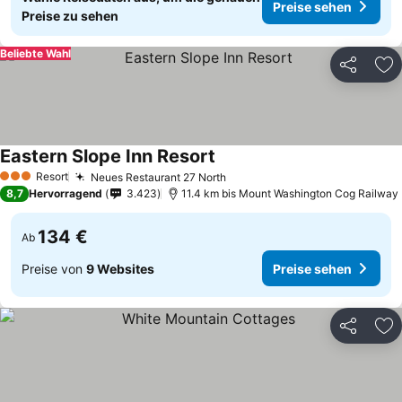
Preise sehen
Preise zu sehen
Beliebte Wahl
Teilen
Zu
Eastern Slope Inn Resort
Preise sehen
Resort
Neues Restaurant 27 North
Preise sehen
3 Sterne
8,7
Hervorragend
3.423
11.4 km bis Mount Washington Cog Railway
134 €
Ab
Preise von
9 Websites
Preise sehen
Teilen
Zu