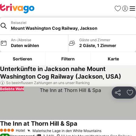
Favoriten
Einlog
Me
Reiseziel
Mount Washington Cog Railway, Jackson
An-/Abreise
Gäste und Zimmer
Daten wählen
2 Gäste, 1 Zimmer
Sortieren
Filtern
Karte
Unterkünfte in Jackson nahe Mount
Washington Cog Railway (Jackson, USA)
So beeinflussen Zahlungen an uns unser Ranking
Beliebte Wahl
Teilen
Zu
The Inn at Thorn Hill & Spa
Preise sehen
Hotel
Malerische Lage in den White Mountains
Preise sehen
4 Sterne