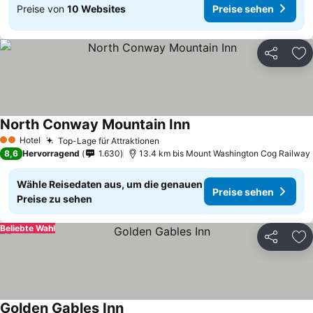
Preise von
10 Websites
Preise sehen
Teilen
Zu
North Conway Mountain Inn
Preise sehen
Hotel
Top-Lage für Attraktionen
Preise sehen
2 Sterne
8,6
Hervorragend
1.630
13.4 km bis Mount Washington Cog Railway
Wähle Reisedaten aus, um die genauen
Preise sehen
Preise zu sehen
Beliebte Wahl
Teilen
Zu
Golden Gables Inn