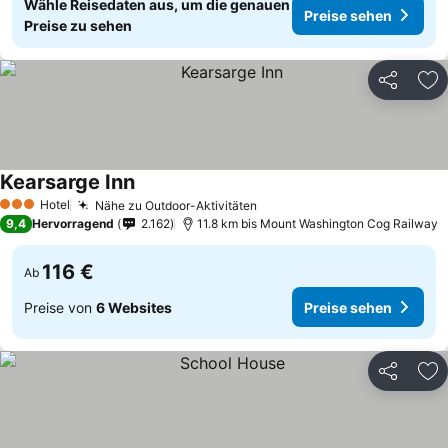
Wähle Reisedaten aus, um die genauen
Preise sehen
Preise zu sehen
Teilen
Zu
Kearsarge Inn
Preise sehen
Hotel
Nähe zu Outdoor-Aktivitäten
Preise sehen
3 Sterne
9,4
Hervorragend
2.162
11.8 km bis Mount Washington Cog Railway
116 €
Ab
Preise von
6 Websites
Preise sehen
Teilen
Zu