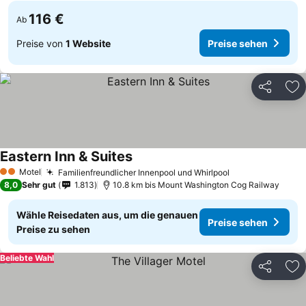
116 €
Ab
Preise von
1 Website
Preise sehen
Teilen
Zu
Eastern Inn & Suites
Preise sehen
Motel
Familienfreundlicher Innenpool und Whirlpool
Preise sehen
2 Sterne
8,0
Sehr gut
1.813
10.8 km bis Mount Washington Cog Railway
Wähle Reisedaten aus, um die genauen
Preise sehen
Preise zu sehen
Beliebte Wahl
Teilen
Zu