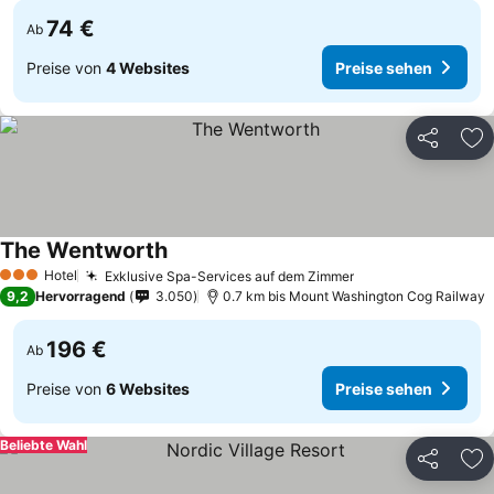
74 €
Ab
Preise von
4 Websites
Preise sehen
Teilen
Zu
The Wentworth
Preise sehen
Hotel
Exklusive Spa-Services auf dem Zimmer
Preise sehen
3 Sterne
9,2
Hervorragend
3.050
0.7 km bis Mount Washington Cog Railway
196 €
Ab
Preise von
6 Websites
Preise sehen
Beliebte Wahl
Teilen
Zu