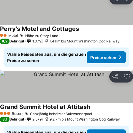
Teilen
Zu
Perry's Motel and Cottages
Preise sehen
Motel
Nähe zu Story Land
Preise sehen
2 Sterne
8,2
Sehr gut
1.079
7.4 km bis Mount Washington Cog Railway
Wähle Reisedaten aus, um die genauen
Preise sehen
Preise zu sehen
Teilen
Zu
Grand Summit Hotel at Attitash
Preise sehen
Resort
Ganzjährig beheizter Salzwasserpool
Preise sehen
3 Sterne
8,1
Sehr gut
2.579
9.2 km bis Mount Washington Cog Railway
Wähle Reisedaten aus, um die genauen