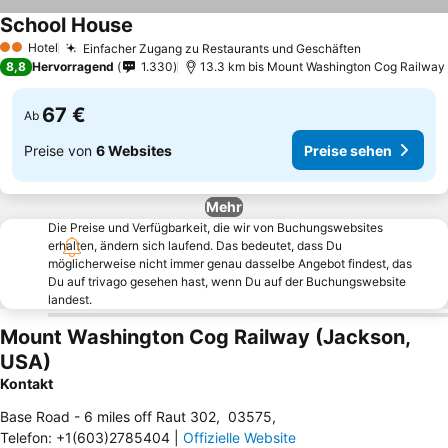
School House
Preise sehen
Hotel
Einfacher Zugang zu Restaurants und Geschäften
Preise sehe
2 Sterne
8,8
Hervorragend
1.330
13.3 km bis Mount Washington Cog Railway
67 €
Ab
Preise von
6 Websites
Preise sehen
Mehr
Die Preise und Verfügbarkeit, die wir von Buchungswebsites
erhalten, ändern sich laufend. Das bedeutet, dass Du
möglicherweise nicht immer genau dasselbe Angebot findest, das
Du auf trivago gesehen hast, wenn Du auf der Buchungswebsite
landest.
Mount Washington Cog Railway (Jackson,
USA)
Kontakt
Base Road - 6 miles off Raut 302
,
03575
,
Telefon
:
+1(603)2785404
|
Offizielle Website