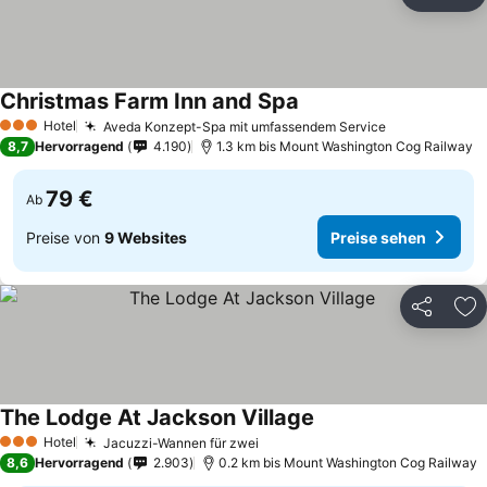
Teilen
Zu
Christmas Farm Inn and Spa
Preise sehen
Hotel
Aveda Konzept-Spa mit umfassendem Service
Preise sehe
3 Sterne
8,7
Hervorragend
4.190
1.3 km bis Mount Washington Cog Railway
79 €
Ab
Preise von
9 Websites
Preise sehen
Teilen
Zu
The Lodge At Jackson Village
Preise sehen
Hotel
Jacuzzi-Wannen für zwei
Preise sehen
3 Sterne
8,6
Hervorragend
2.903
0.2 km bis Mount Washington Cog Railway