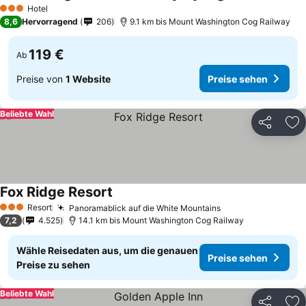
Preise sehen
Hotel
3 Sterne
8,6
Hervorragend
206
9.1 km bis Mount Washington Cog Railway
119 €
Ab
Preise von
1 Website
Preise sehen
Beliebte Wahl
Teilen
Zu
Fox Ridge Resort
Preise sehen
Resort
Panoramablick auf die White Mountains
Preise sehen
3 Sterne
7,2
4.525
14.1 km bis Mount Washington Cog Railway
Wähle Reisedaten aus, um die genauen
Preise sehen
Preise zu sehen
Beliebte Wahl