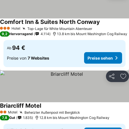
Comfort Inn & Suites North Conway
Preise sehen
Hotel
Top-Lage für White Mountain Abenteuer
Preise sehen
3 Sterne
9,2
Hervorragend
4.114
13.8 km bis Mount Washington Cog Railway
94 €
Ab
Preise von
7 Websites
Preise sehen
Teilen
Zu
Briarcliff Motel
Preise sehen
Motel
Beheizter Außenpool mit Bergblick
Preise sehen
2 Sterne
7,8
Gut
1.835
12.8 km bis Mount Washington Cog Railway