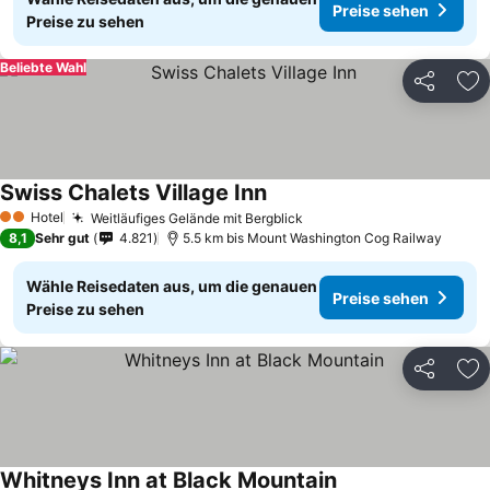
Preise sehen
Preise zu sehen
Beliebte Wahl
Teilen
Zu
Swiss Chalets Village Inn
Preise sehen
Hotel
Weitläufiges Gelände mit Bergblick
Preise sehen
2 Sterne
8,1
Sehr gut
4.821
5.5 km bis Mount Washington Cog Railway
Wähle Reisedaten aus, um die genauen
Preise sehen
Preise zu sehen
Teilen
Zu
Whitneys Inn at Black Mountain