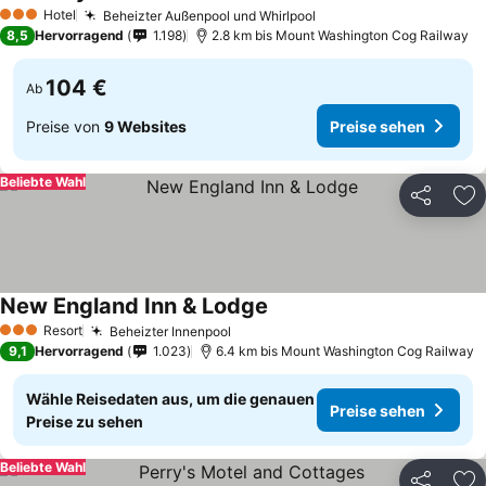
Preise sehen
Hotel
Beheizter Außenpool und Whirlpool
Preise sehen
3 Sterne
8,5
Hervorragend
1.198
2.8 km bis Mount Washington Cog Railway
104 €
Ab
Preise von
9 Websites
Preise sehen
Beliebte Wahl
Teilen
Zu
New England Inn & Lodge
Preise sehen
Resort
Beheizter Innenpool
Preise sehen
3 Sterne
9,1
Hervorragend
1.023
6.4 km bis Mount Washington Cog Railway
Wähle Reisedaten aus, um die genauen
Preise sehen
Preise zu sehen
Beliebte Wahl