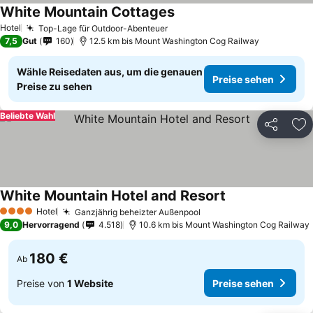
White Mountain Cottages
Preise sehen
Hotel
Top-Lage für Outdoor-Abenteuer
Preise sehen
7,5
Gut
160
12.5 km bis Mount Washington Cog Railway
Wähle Reisedaten aus, um die genauen
Preise sehen
Preise zu sehen
Beliebte Wahl
Teilen
Zu
White Mountain Hotel and Resort
Preise sehen
Hotel
Ganzjährig beheizter Außenpool
Preise sehen
4 Sterne
9,0
Hervorragend
4.518
10.6 km bis Mount Washington Cog Railway
180 €
Ab
Preise von
1 Website
Preise sehen