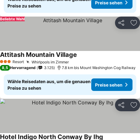
Preise sehen
Preise zu sehen
Beliebte Wahl
Teilen
Zu
Attitash Mountain Village
Preise sehen
Resort
Whirlpools im Zimmer
Preise sehen
3 Sterne
8,5
Hervorragend
3.125
7.8 km bis Mount Washington Cog Railway
Wähle Reisedaten aus, um die genauen
Preise sehen
Preise zu sehen
Teilen
Zu
Hotel Indigo North Conway By Ihg