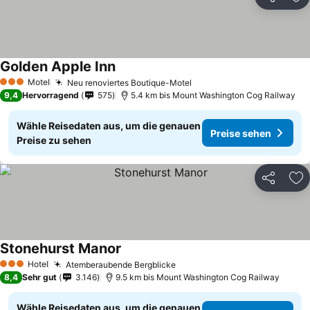
Teilen
Zu
Golden Apple Inn
Preise sehen
Motel
Neu renoviertes Boutique-Motel
Preise sehen
3 Sterne
9,4
Hervorragend
575
5.4 km bis Mount Washington Cog Railway
Wähle Reisedaten aus, um die genauen
Preise sehen
Preise zu sehen
Teilen
Zu
Stonehurst Manor
Preise sehen
Hotel
Atemberaubende Bergblicke
Preise sehen
3 Sterne
8,4
Sehr gut
3.146
9.5 km bis Mount Washington Cog Railway
Wähle Reisedaten aus, um die genauen