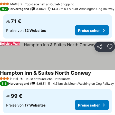
Preise sehen
Motel
Top-Lage nah an Outlet-Shopping
Preise sehen
3 Sterne
8,7
Hervorragend
3.062
14.3 km bis Mount Washington Cog Railway
71 €
Ab
Preise von
12 Websites
Preise sehen
Beliebte Wahl
Teilen
Zu
Hampton Inn & Suites North Conway
Preise sehe
Hotel
Haustierfreundliche Unterkünfte
Preise sehen
3 Sterne
8,6
Hervorragend
4.688
14.5 km bis Mount Washington Cog Railway
99 €
Ab
Preise von
17 Websites
Preise sehen