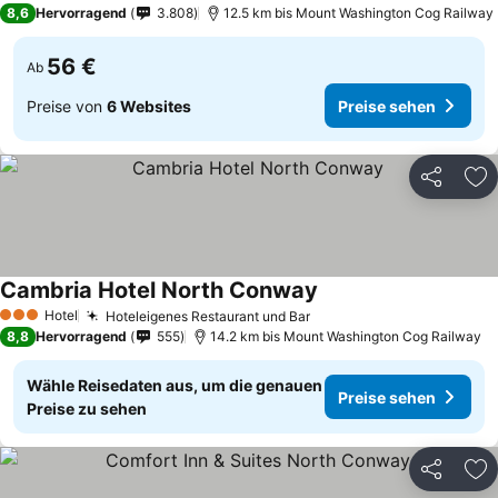
8,6
Hervorragend
3.808
12.5 km bis Mount Washington Cog Railway
56 €
Ab
Preise von
6 Websites
Preise sehen
Teilen
Zu
Cambria Hotel North Conway
Preise sehen
Hotel
Hoteleigenes Restaurant und Bar
Preise sehen
3 Sterne
8,8
Hervorragend
555
14.2 km bis Mount Washington Cog Railway
Wähle Reisedaten aus, um die genauen
Preise sehen
Preise zu sehen
Teilen
Zu