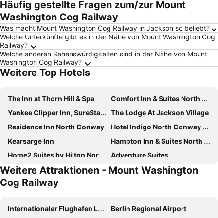
Häufig gestellte Fragen zum/zur Mount
Washington Cog Railway
Was macht Mount Washington Cog Railway in Jackson so beliebt?
Welche Unterkünfte gibt es in der Nähe von Mount Washington Cog
Railway?
Welche anderen Sehenswürdigkeiten sind in der Nähe von Mount
Washington Cog Railway?
Weitere Top Hotels
The Inn at Thorn Hill & Spa
Comfort Inn & Suites North Conway
Yankee Clipper Inn, SureStay Collection by Best Western
The Lodge At Jackson Village
Residence Inn North Conway
Hotel Indigo North Conway By Ihg
Kearsarge Inn
Hampton Inn & Suites North Conway
Home2 Suites by Hilton North Conway
Adventure Suites
Weitere Attraktionen - Mount Washington
The Green Granite North Conway, an Ascend Collection Hotel
The Wentworth
Cog Railway
Fairfield by Marriott Inn & Suites North Conway
Cambria Hotel North Conway
Swiss Chalets Village Inn
School House
Internationaler Flughafen Logan
Berlin Regional Airport
Cambria Hotel North Conway
North Conway Mountain Inn