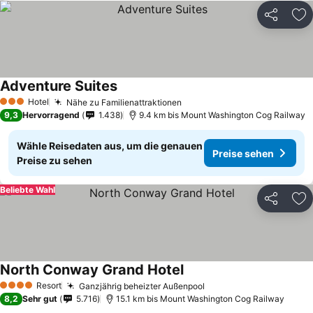
Teilen
Zu
Adventure Suites
Preise sehen
Hotel
Nähe zu Familienattraktionen
Preise sehen
3 Sterne
9,3
Hervorragend
1.438
9.4 km bis Mount Washington Cog Railway
Wähle Reisedaten aus, um die genauen
Preise sehen
Preise zu sehen
Beliebte Wahl
Teilen
Zu
North Conway Grand Hotel
Preise sehen
Resort
Ganzjährig beheizter Außenpool
Preise sehen
4 Sterne
8,2
Sehr gut
5.716
15.1 km bis Mount Washington Cog Railway