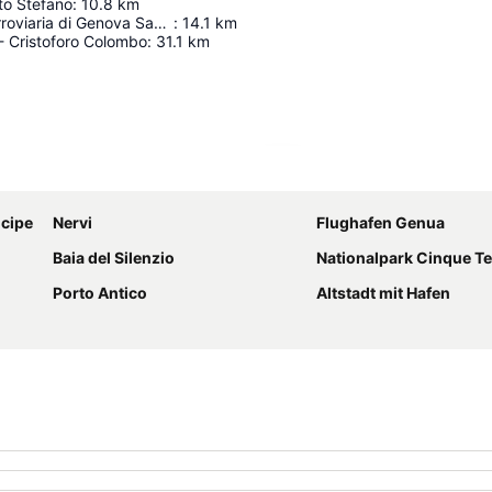
nto Stefano
:
10.8
km
Ex stazione ferroviaria di Genova Sant'Ilario
:
14.1
km
- Cristoforo Colombo
:
31.1
km
Karte vergrößern
ncipe
Nervi
Flughafen Genua
Baia del Silenzio
Nationalpark Cinque Te
Porto Antico
Altstadt mit Hafen