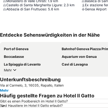
Monastero di Valle Christi
:
1.9
km
Basilica di Sa
Castello di Santa Margherita Ligure
:
2.3
km
Abbazia di San Fruttuoso
:
5.6
km
Genoa Airport 
Entdecke Sehenswürdigkeiten in der Nähe
Port of Genova
Bahnhof Genova Piazza Pri
Boccadasse
Aquarium von Genua
La Spiaggia di Levanto
Cavi di Lavagna
Mehr
Unterkunftsbeschreibung
Via al Carmelo, 3, 16035, Rapallo, Italien
Mehr
Häufig gestellte Fragen zu Hotel Il Gatto
Gibt es einen Poolbereich im Hotel Il Gatto?
Sind Haustiere im Hotel Il Gatto erlaubt?