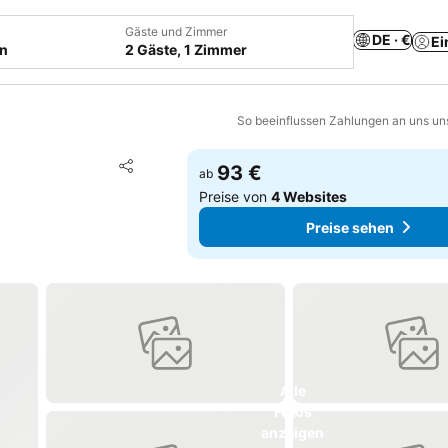
Gäste und Zimmer
DE · €
Ei
en
2 Gäste, 1 Zimmer
So beeinflussen Zahlungen an uns un
Zu Favoriten hinzufügen
93 €
ab
Teilen
Preise von
4 Websites
Preise sehen