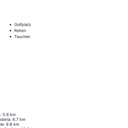
Golfplatz
Reiten
Tauchen
n
:
5.6
km
nderia
:
6.7
km
le
:
9.8
km