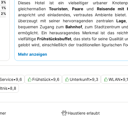
3
%
Dieses Hotel ist ein vielseitiger urbaner Knoten
1
%
gleichermaßen
Touristen
,
Paare
und
Reisende mit 
2
%
anspricht und einladendes, vertrautes Ambiente bietet
überzeugt mit seiner hervorragenden zentralen
Lage
,
bequemen Zugang zum
Bahnhof
, zum Stadtzentrum und
ermöglicht. Ein herausragendes Merkmal ist das reichh
vielfältige
Frühstücksbuffet
, das stets für seine Qualität
gelobt wird, einschließlich der traditionellen ligurischen F
Gäste heben immer wieder die außergewöhnliche Freun
Mehr anzeigen
Professionalität und Hilfsbereitschaft des Personals her
einer warmen und familiären Atmosphäre beitragen
Besondere mag, wird die charmante Katzendekoration des
schätzen wissen.
Service
•
9,6
Frühstück
•
9,6
Unterkunft
•
9,3
WLAN
•
9,
ltnis
•
8,8
mer
Haustiere erlaubt