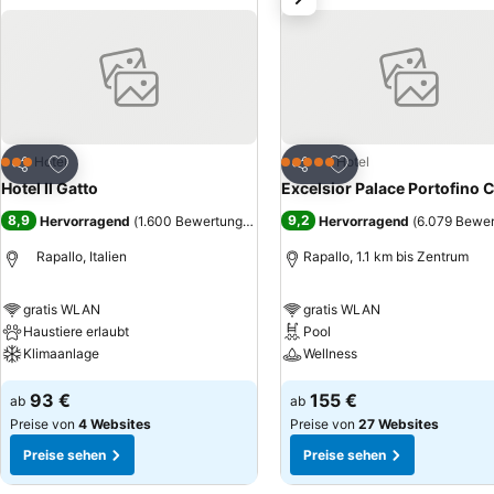
Zu Favoriten hinzufügen
Zu Favoriten hinzuf
Hotel
Hotel
3 Sterne
5 Sterne
Teilen
Teilen
Hotel Il Gatto
Excelsior Palace Portofino 
8,9
9,2
Hervorragend
(
1.600 Bewertungen
)
Hervorragend
(
6.079 Bewe
Rapallo, Italien
Rapallo, 1.1 km bis Zentrum
gratis WLAN
gratis WLAN
Haustiere erlaubt
Pool
Klimaanlage
Wellness
93 €
155 €
ab
ab
Preise von
4 Websites
Preise von
27 Websites
Preise sehen
Preise sehen