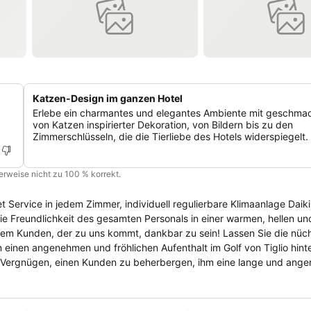
Katzen-Design im ganzen Hotel
Erlebe ein charmantes und elegantes Ambiente mit geschmac
von Katzen inspirierter Dekoration, von Bildern bis zu den
Zimmerschlüsseln, die die Tierliebe des Hotels widerspiegelt.
cherweise nicht zu 100 % korrekt.
et Service in jedem Zimmer, individuell regulierbare Klimaanlage Daik
em Kunden, der zu uns kommt, dankbar zu sein! Lassen Sie die nüch
inen angenehmen und fröhlichen Aufenthalt im Golf von Tiglio hinterl
re Vergnügen, einen Kunden zu beherbergen, ihm eine lange und ang
breite Sichtbarkeit und eine besonders elegante Umgebung auszeichne