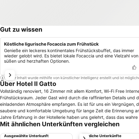
Gut zu wissen
Köstliche ligurische Focaccia zum Frühstück
Genieße ein leckeres kontinentales Frühstücksbuffet, das immer
wieder gelobt wird. Es bietet lokale Focaccia und eine Vielzahl von
süßen und herzhaften Optionen.
Dieser Inhalt wurde mithilfe von künstlicher Intelligenz erstellt und ist mögli
Über Hotel Il Gatto
Vollständig renoviert, 16 Zimmer mit allem Komfort, Wi-Fi Free Intern
Frühstücksraum. Jeder Gast wird durch die raffinierten Details und die Freundlichkeit des gesamten Personals in einer warmen, hellen und
einladenden Atmosphäre empfangen. Es ist für uns ein Vergnügen, d
saubere und komfortable Umgebung für lange Zeit die Erinnerung an e
Jahre Erfahrung in der Hotellerie haben uns gelehrt, dass das wah
Mit ähnlichen Unterkünften vergleichen
Erinnerung an seinen Aufenthalt in unserem Hotel hinterlässt . Wesentliche Voraussetzungen sind daher Freundlichkeit, Respekt und Lächeln, gewürzt
mit einer neuen, komfortablen und hellen Umgebung. Die Liebe zum Detail ist das Wertvollste, was wir Ihnen anbieten können. Wir haben Doppel-,
Ausgewählte Unterkunft
Ähnliche Unterkünfte
weiter
Zweibett-, Dreibett- und Vierbettzimmer, die sich alle durch eine 