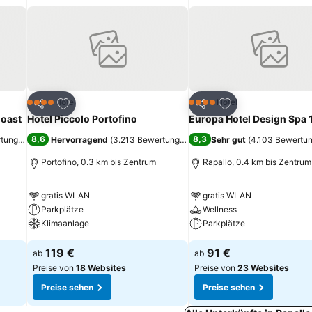
ügen
Zu Favoriten hinzufügen
Zu Favoriten hinz
Hotel
Hotel
4 Sterne
4 Sterne
Teilen
Teilen
Coast
Hotel Piccolo Portofino
Europa Hotel Design Spa 
8,6
8,3
rtungen
)
Hervorragend
(
3.213 Bewertungen
)
Sehr gut
(
4.103 Bewertu
Portofino, 0.3 km bis Zentrum
Rapallo, 0.4 km bis Zentrum
gratis WLAN
gratis WLAN
Parkplätze
Wellness
Klimaanlage
Parkplätze
119 €
91 €
ab
ab
Preise von
18 Websites
Preise von
23 Websites
Preise sehen
Preise sehen