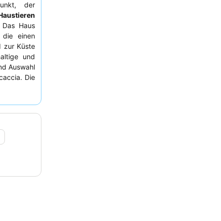
punkt, der
Haustieren
. Das Haus
 die einen
 zur Küste
altige und
 und Auswahl
ocaccia. Die
dlichkeit,
vor, die zu
. Wer das
 Hotels zu
1