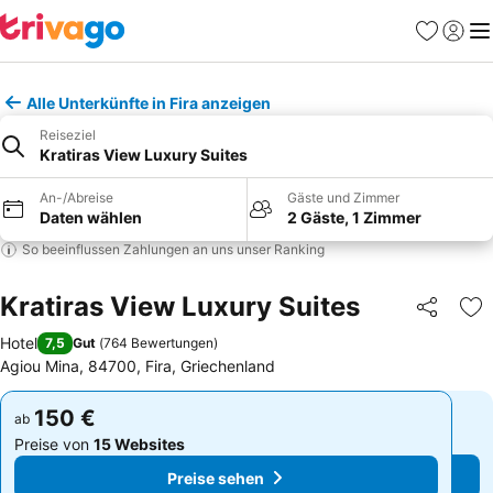
Favoriten
Einlog
Me
Alle Unterkünfte in Fira anzeigen
Reiseziel
Kratiras View Luxury Suites
An-/Abreise
Gäste und Zimmer
Daten wählen
2 Gäste, 1 Zimmer
So beeinflussen Zahlungen an uns unser Ranking
Kratiras View Luxury Suites
Teilen
Zu
Hotel
7,5
Gut
(
764 Bewertungen
)
Agiou Mina, 84700, Fira, Griechenland
150 €
150 €
ab
ab
Preise von
15 Websites
Preise von
15 Websites
Preise sehen
Preise sehen