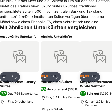
Mit Blick auf das Meer und die Caldera in Fira auf der Insel Santorini
bietet das Kratiras View Luxury Suites luxuriöse, traditionell
eingerichtete Suiten, 500 m vom zentralen Bus- und Taxistand
entfernt.\r\n\r\nDie klimatisierten Suiten verfügen über moderne
Möbel sowie einen Flachbild-TV, einen Schreibtisch und eine
Mit ähnlichen Unterkünften vergleichen
moderne Dusche. Freuen Sie sich auf den ungehinderten Meerblick
vom geräumigen Balkon. Für Ihren Komfort finden Sie Hausschuhe
Ausgewählte Unterkunft
Ähnliche Unterkünfte
und kostenlose Toilettenartikel. Das private Badezimmer ist mit
einem Fön und einer modernen Dusche ausgestattet.\r\n\r\nDas
Frühstück wird jeden Morgen auf dem Balkon serviert, begleitet von
der atemberaubenden Ägäis von Caldera. \r\nWLAN steht Ihnen im
gesamten Gebäude kostenfrei zur Verfügung. Es gibt
Gepäckaufbewahrung auf dem Grundstück.\r\n\r\nDer
nächstgelegene Flughafen ist Santorini (Thira) Flughafen, 7. 5 km
vom Haus entfernt, während Athinios Pot 10 km entfernt ist.
Hotel
Hotel
Hotel
3 Sterne
4 Sterne
Teilen
Zu Favoriten hinzufügen
Teilen
Zu Favoriten hinzufügen
Teilen
Zu Favor
Kratiras View Luxury
You and Me Suites
Smy Mediterranea
Suites
White Santorini
9,5
Hervorragend
(
368 Bewertungen
)
7,5
8,4
Gut
(
764 Bewertungen
)
Sehr gut
(
1.390 
Fira, 0.4 km bis Zentrum
Fira, Griechenland
Kamari, 2.9 km bis
Zentrum
gratis WLAN