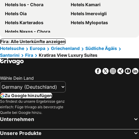
Hotels Ios - Chora
Hotels Kamari
Hotels Oia
Hotels Imerovigli
Hotels Karterados
Hotels Mylopotas
Hotels Naxos - Chora
Fira: Alle Unterkünfte anzeigen
Hotelsuche
Europa
Griechenland
Südliche Ägäis
Santorini
Fira
Kratiras View Luxury Suites
Facebook
Twitter
Instagra
Xing
Yo
Wähle Dein Land
Zu Google hinzufügen
So findest du unsere Ergebnisse ganz
einfach: Füge trivago als bevorzugte
Quelle bei Google hinzu.
Unternehmen
Unsere Produkte