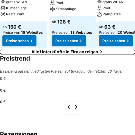
gratis WLAN
gratis WLAN
Pool
Klimaanlage
Pool
Klimaanlage
Restaurant
Parkplätze
128 €
ab
150 €
63 €
ab
ab
Preise von
15 Websites
Preise von
13 Websites
Preise von
20 Websi
Preise sehen
Preise sehen
Preise sehen
Alle Unterkünfte in Fira anzeigen
Preistrend
Basierend auf den niedrigsten Preisen auf trivago in den letzten 30 Tagen
0 €
0 €
0 €
Rezensionen