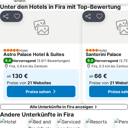
landest.
Unter den Hotels in Fira mit Top-Bewertung
Teilen
Zu Favoriten hinzufügen
Teilen
Zu Favoriten
Hotel
Hotel
5 Sterne
4 Sterne
Astro Palace Hotel & Suites
Santorini Palace
9,4
9,0
Hervorragend
(
3.611 Bewertungen
)
Hervorragend
(
3.75
Fira, 0.6 km bis Zentrum
Fira, 0.5 km bis Zentr
130 €
66 €
ab
ab
Preise von
21 Websites
Preise von
21 Websi
Preise sehen
Preise se
Alle Unterkünfte in Fira anzeigen
Andere Unterkünfte in Fira