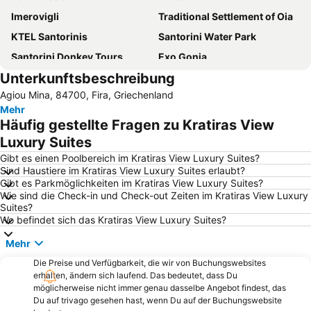
Imerovigli
Traditional Settlement of Oia
KTEL Santorinis
Santorini Water Park
Santorini Donkey Tours
Exo Gonia
Unterkunftsbeschreibung
Schwarzer Strand von Perissa
Santorineika
Agiou Mina, 84700, Fira, Griechenland
Athinios Fery Port
Kokkini Paralia - Red Beach
Mehr
Gyalos
Traditional Settlement of Thira
Häufig gestellte Fragen zu Kratiras View
Ancinet Thira
Maltas
Luxury Suites
Cathedral of Santorini
Monolithos Beach
Gibt es einen Poolbereich im Kratiras View Luxury Suites?
Sind Haustiere im Kratiras View Luxury Suites erlaubt?
Black Beach
Panagia
Gibt es Parkmöglichkeiten im Kratiras View Luxury Suites?
Wie sind die Check-in und Check-out Zeiten im Kratiras View Luxury
Vorini Spilia
Sinedriako Kentro Petrou Nomikou
Suites?
Traditional Settlement of Pyrgos
Traditional settlement of Megalochori
Wo befindet sich das Kratiras View Luxury Suites?
Profitis Ilias Monastery
Agrilia
Mehr
Traditional Settelement of Chora of Sikinos
Agios Georgios
Die Preise und Verfügbarkeit, die wir von Buchungswebsites
erhalten, ändern sich laufend. Das bedeutet, dass Du
möglicherweise nicht immer genau dasselbe Angebot findest, das
Du auf trivago gesehen hast, wenn Du auf der Buchungswebsite