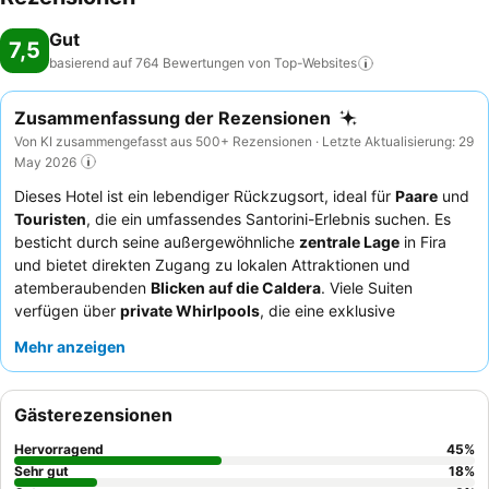
Gut
7,5
basierend auf 764 Bewertungen von
Top-Websites
Zusammenfassung der Rezensionen
Von KI zusammengefasst aus 500+ Rezensionen · Letzte Aktualisierung: 29
May 2026
Dieses Hotel ist ein lebendiger Rückzugsort, ideal für
Paare
und
Touristen
, die ein umfassendes Santorini-Erlebnis suchen. Es
besticht durch seine außergewöhnliche
zentrale Lage
in Fira
und bietet direkten Zugang zu lokalen Attraktionen und
atemberaubenden
Blicken auf die Caldera
. Viele Suiten
verfügen über
private Whirlpools
, die eine exklusive
Möglichkeit bieten, die Landschaft zu genießen. Gäste loben
Mehr anzeigen
stets das
freundliche und aufmerksame Personal
und das
köstliche Frühstück
, das mit herrlicher Aussicht serviert wird.
Für ein privateres Erlebnis empfiehlt es sich, ein Zimmer in einer
Gästerezensionen
höheren Etage zu buchen, um Privatsphäre und Aussicht
optimal zu nutzen.
Hervorragend
45
%
Sehr gut
18
%