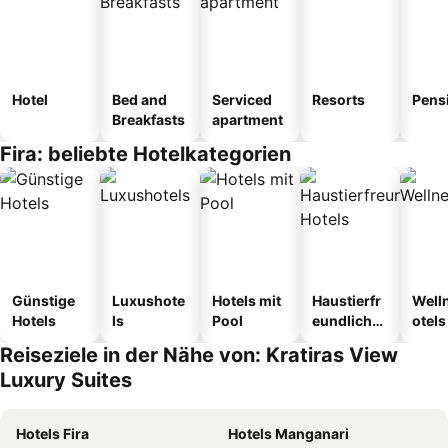
Hotel
Bed and
Serviced
Resorts
Pens
Breakfasts
apartment
Fira: beliebte Hotelkategorien
Günstige
Luxushote
Hotels mit
Haustierfr
Well
Hotels
ls
Pool
eundliche
otels
Hotels
Reiseziele in der Nähe von: Kratiras View
Luxury Suites
Hotels Fira
Hotels Manganari