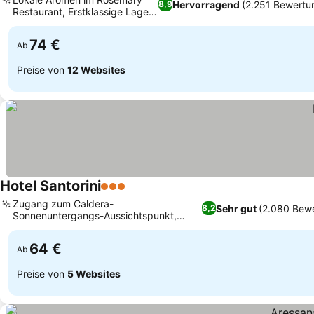
Hervorragend
(2.251 Bewertu
8,9
Restaurant, Erstklassige Lage
Preise sehen
in Fira
74 €
Ab
Preise von
12 Websites
Hotel Santorini
3 Sterne
Preise sehen
Zugang zum Caldera-
Sehr gut
(2.080 Bew
8,2
Sonnenuntergangs-Aussichtspunkt,
Preise sehen
Private Balkone und Terrassen
64 €
Ab
Preise von
5 Websites