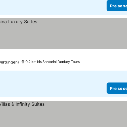
Preise s
wertungen)
0.2 km bis Santorini Donkey Tours
Preise s