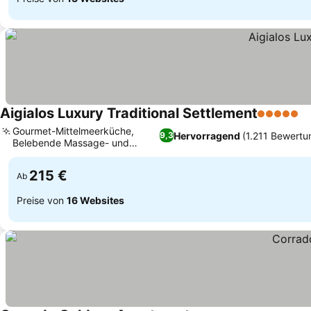
Aigialos Luxury Traditional Settlement
5 Sterne
P
Gourmet-Mittelmeerküche,
Hervorragend
(1.211 Bewertu
9,3
Belebende Massage- und
Preise sehen
Salondienste
215 €
Ab
Preise von
16 Websites