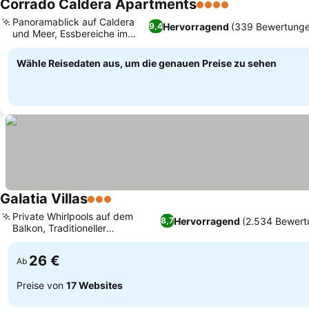
Corrado Caldera Apartments
4 Sterne
Preise sehen
Panoramablick auf Caldera
Hervorragend
(339 Bewertung
9,4
und Meer, Essbereiche im
Preise sehen
Freien
Wähle Reisedaten aus, um die genauen Preise zu sehen
Galatia Villas
3 Sterne
Preise sehen
Private Whirlpools auf dem
Hervorragend
(2.534 Bewert
8,7
Balkon, Traditioneller
Preise sehen
kykladischer Baustil
26 €
Ab
Preise von
17 Websites