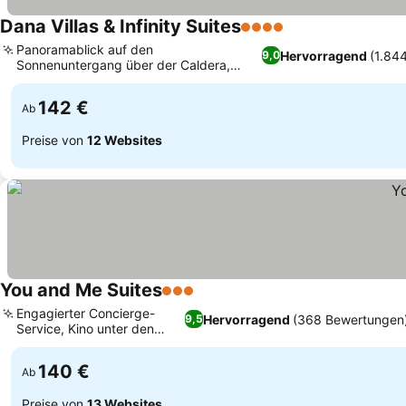
Dana Villas & Infinity Suites
4 Sterne
Preise sehen
Panoramablick auf den
Hervorragend
(1.84
9,0
Sonnenuntergang über der Caldera,
Preise sehen
Wellnessbehandlungen im Soma Spa
142 €
Ab
Preise von
12 Websites
You and Me Suites
3 Sterne
Preise sehen
Engagierter Concierge-
Hervorragend
(368 Bewertungen
9,5
Service, Kino unter den
Preise sehen
Sternen
140 €
Ab
Preise von
13 Websites