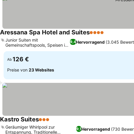
Aressana Spa Hotel and Suites
4 Sterne
Preise sehen
Junior Suiten mit
Hervorragend
(3.045 Bewer
9,4
Gemeinschaftspools, Speisen im
Preise sehen
Ifestioni Restaurant
126 €
Ab
Preise von
23 Websites
Kastro Suites
3 Sterne
Preise sehen
Geräumiger Whirlpool zur
Hervorragend
(730 Bewer
9,1
Entspannung, Traditionelle