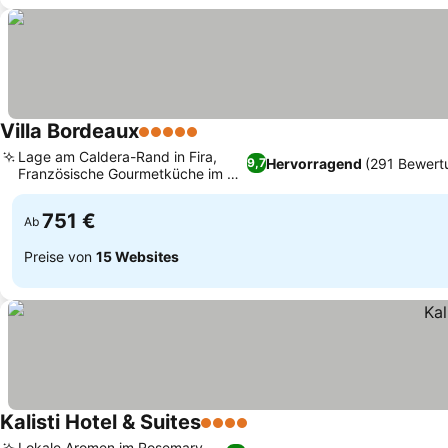
Villa Bordeaux
5 Sterne
Preise sehen
Lage am Caldera-Rand in Fira,
Hervorragend
(291 Bewert
9,7
Französische Gourmetküche im La
Preise sehen
Colline
751 €
Ab
Preise von
15 Websites
Kalisti Hotel & Suites
4 Sterne
Preise sehen
Lokale Aromen im Rosemary