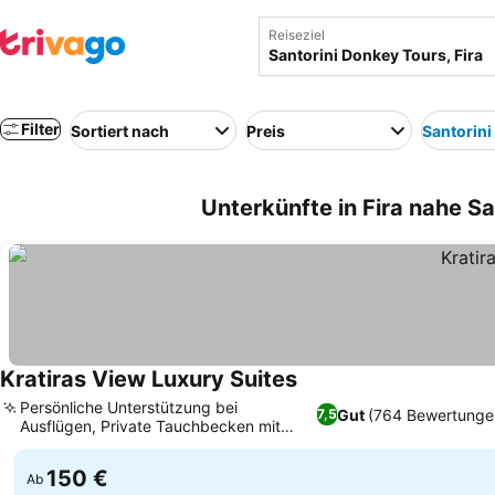
Reiseziel
Filter
Sortiert nach
Preis
Santorin
Unterkünfte in Fira nahe Sa
Kratiras View Luxury Suites
Preise sehen
Persönliche Unterstützung bei
Gut
(764 Bewertunge
7,5
Ausflügen, Private Tauchbecken mit
Preise sehen
Calderablick
150 €
Ab