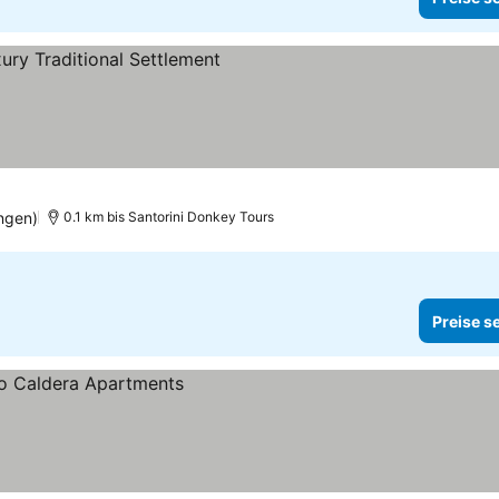
reise sehen
ngen)
0.1 km bis Santorini Donkey Tours
Preise s