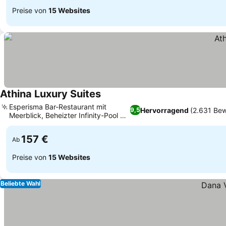
Preise von
15 Websites
Athina Luxury Suites
Preise sehen
Esperisma Bar-Restaurant mit
Hervorragend
(2.631 Be
9,5
Meerblick, Beheizter Infinity-Pool mit
Preise sehen
Swim-up-Bar
157 €
Ab
Preise von
15 Websites
Beliebte Wahl