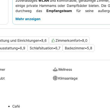
zuverlässiges
WLAN
und komfortable, geräumige Zimmer,
einige private Hammams oder Dampfbäder bieten. Die G
durchweg das
Empfangsteam
für seine außerge
Hilfsbereitschaft und das abwechslungsreiche, sc
Mehr anzeigen
Frühstück. Für das beste Erlebnis sollten Sie ein Zimmer m
den Jachthafen
buchen, um die malerische Umgebung zu 
attung und Einrichtungen
•
8,6
Zimmerkomfort
•
8,0
usstattung
•
6,9
Schlafsituation
•
6,7
Badezimmer
•
5,8
mer
Wellness
ubt
Klimaanlage
Café