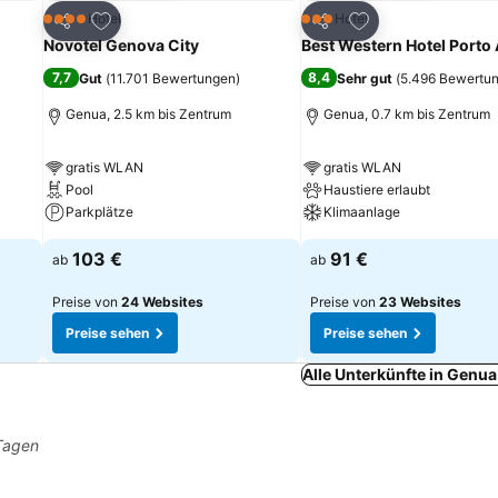
ügen
Zu Favoriten hinzufügen
Zu Favoriten hinz
Hotel
Hotel
4 Sterne
3 Sterne
Teilen
Teilen
Novotel Genova City
Best Western Hotel Porto 
7,7
8,4
Gut
(
11.701 Bewertungen
)
Sehr gut
(
5.496 Bewertu
Genua, 2.5 km bis Zentrum
Genua, 0.7 km bis Zentrum
gratis WLAN
gratis WLAN
Pool
Haustiere erlaubt
Parkplätze
Klimaanlage
103 €
91 €
ab
ab
Preise von
24 Websites
Preise von
23 Websites
Preise sehen
Preise sehen
Alle Unterkünfte in Genu
 Tagen