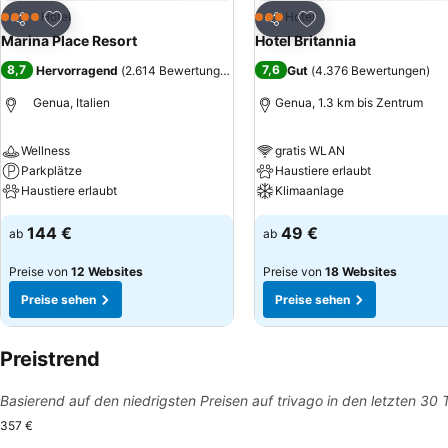
Zu Favoriten hinzufügen
Zu Favoriten hinzuf
Hotel
Hotel
4 Sterne
3 Sterne
Teilen
Teilen
Marina Place Resort
Hotel Britannia
8,7
7,6
Hervorragend
(
2.614 Bewertungen
)
Gut
(
4.376 Bewertungen
)
Genua, Italien
Genua, 1.3 km bis Zentrum
Wellness
gratis WLAN
Parkplätze
Haustiere erlaubt
Haustiere erlaubt
Klimaanlage
144 €
49 €
ab
ab
Preise von
12 Websites
Preise von
18 Websites
Preise sehen
Preise sehen
Preistrend
Basierend auf den niedrigsten Preisen auf trivago in den letzten 30
357 €