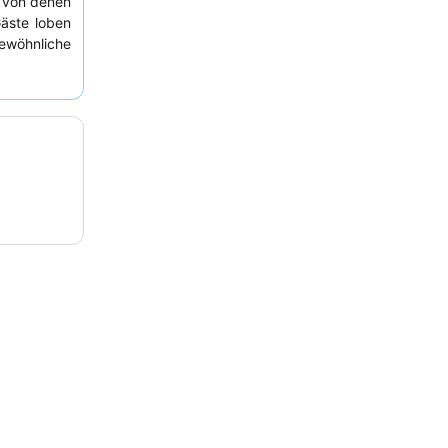
 von denen
äste loben
wöhnliche
hmackhafte
it
Blick auf
genießen.