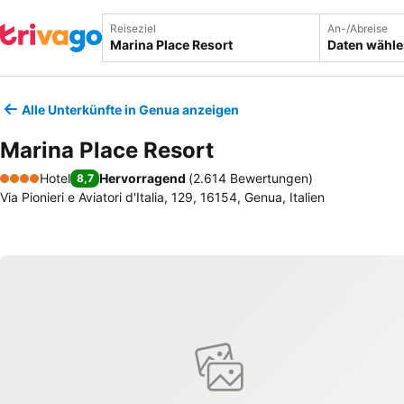
Reiseziel
An-/Abreise
Daten wähl
Alle Unterkünfte in Genua anzeigen
Marina Place Resort
Hotel
Hervorragend
(
2.614 Bewertungen
)
8,7
4 Sterne
Via Pionieri e Aviatori d'Italia, 129, 16154, Genua, Italien