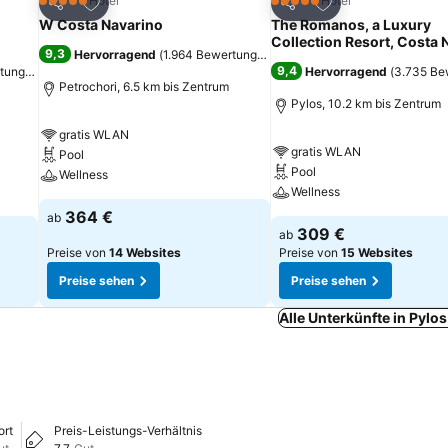
ügen
Zu Favoriten hinzufügen
Zu Favoriten hinz
Hotel
Hotel
5 Sterne
5 Sterne
Teilen
Teilen
W Costa Navarino
The Romanos, a Luxury
Collection Resort, Costa 
9,3
Hervorragend
(
1.964 Bewertungen
)
9,4
rtungen
)
Hervorragend
(
3.735 Be
Petrochori, 6.5 km bis Zentrum
Pylos, 10.2 km bis Zentrum
gratis WLAN
gratis WLAN
Pool
Pool
Wellness
Wellness
364 €
ab
309 €
ab
Preise von
14 Websites
Preise von
15 Websites
Preise sehen
Preise sehen
Alle Unterkünfte in Pylo
ort
Preis-Leistungs-Verhältnis