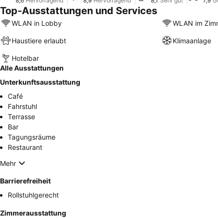
8,6
Hervorragend
8,9
Hervorragend
8,1
Sehr gut
7,9
G
Top-Ausstattungen und Services
WLAN in Lobby
WLAN im Zim
Haustiere erlaubt
Klimaanlage
Hotelbar
Alle Ausstattungen
Unterkunftsausstattung
Café
Fahrstuhl
Terrasse
Bar
Tagungsräume
Restaurant
Mehr
Barrierefreiheit
Rollstuhlgerecht
Zimmerausstattung