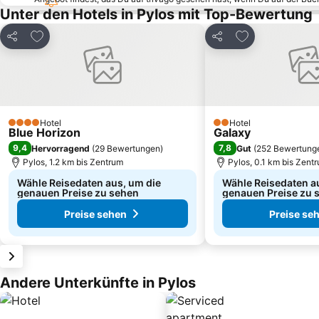
Unter den Hotels in Pylos mit Top-Bewertung
Zu Favoriten hinzufügen
Zu Favoriten h
Teilen
Teilen
Hotel
Hotel
4 Sterne
2 Sterne
Blue Horizon
Galaxy
9,4
7,8
Hervorragend
(
29 Bewertungen
)
Gut
(
252 Bewertung
Pylos, 1.2 km bis Zentrum
Pylos, 0.1 km bis Zent
Wähle Reisedaten aus, um die
Wähle Reisedaten a
genauen Preise zu sehen
genauen Preise zu 
Preise sehen
Preise se
Andere Unterkünfte in Pylos