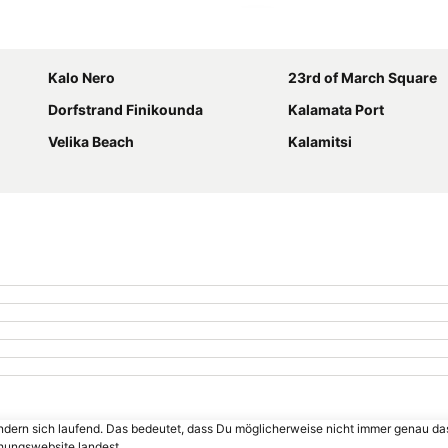
Karte vergrößern
Kalo Nero
23rd of March Square
Dorfstrand Finikounda
Kalamata Port
Velika Beach
Kalamitsi
ändern sich laufend. Das bedeutet, dass Du möglicherweise nicht immer genau da
chungswebsite landest.