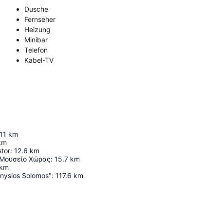
Dusche
Fernseher
Heizung
Minibar
Telefon
Kabel-TV
11
km
km
stor
:
12.6
km
 Μουσείο Χώρας
:
15.7
km
km
onysios Solomos"
:
117.6
km