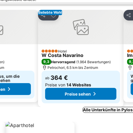
Beliebte Wahl
inzufügen
Zu Favoriten hinzufügen
Teilen
Tei
Hotel
5 Sterne
3 S
W Costa Navarino
Im
9,3
9,
en
)
Hervorragend
(
1.964 Bewertungen
)
rum
Petrochori, 6.5 km bis Zentrum
us, um die
W
364 €
ab
sehen
g
Preise von
14 Websites
hen
Preise sehen
Alle Unterkünfte in Pylo