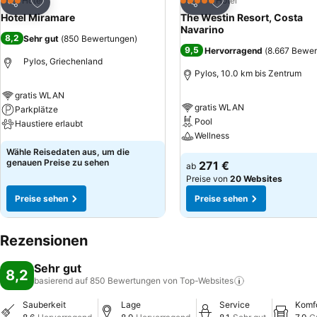
Zu Favoriten hinzufügen
Zu Favoriten hinzuf
Hotel
Hotel
3 Sterne
5 Sterne
Teilen
Teilen
Hotel Miramare
The Westin Resort, Costa
Navarino
8,2
Sehr gut
(
850 Bewertungen
)
9,5
Hervorragend
(
8.667 Bewe
Pylos, Griechenland
Pylos, 10.0 km bis Zentrum
gratis WLAN
gratis WLAN
Parkplätze
Pool
Haustiere erlaubt
Wellness
Wähle Reisedaten aus, um die
genauen Preise zu sehen
271 €
ab
Preise von
20 Websites
Preise sehen
Preise sehen
Rezensionen
Sehr gut
8,2
basierend auf 850 Bewertungen von
Top-Websites
Sauberkeit
Lage
Service
Komf