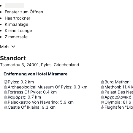
Fenster zum Öffnen
Haartrockner
Klimaanlage
Kleine Lounge
Zimmersafe
Mehr
Standort
Tsamadou 3, 24001, Pylos, Griechenland
Entfernung von Hotel Miramare
Pylos
:
0.2
km
Burg Methoni
:
Archaeological Museum Of Pylos
:
0.3
km
Methoni
:
11.4
Fortress Of Pylos
:
0.4
km
Palast Des Ne
Καμάρες
:
0.7
km
Αρχαιολογικό
Paleokastro Von Navarino
:
5.9
km
Olympia
:
81.6
Castle Of Iklaina
:
9.3
km
Flughafen "Di