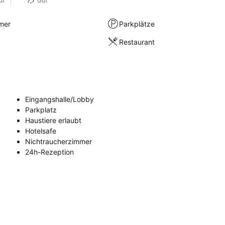
ut
7,7
Gut
mer
Parkplätze
Restaurant
Eingangshalle/Lobby
Parkplatz
Haustiere erlaubt
Hotelsafe
Nichtraucherzimmer
24h-Rezeption