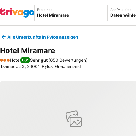
Reiseziel
An-/Abreise
Daten wähl
Alle Unterkünfte in Pylos anzeigen
Hotel Miramare
Hotel
Sehr gut
(
850 Bewertungen
)
8,2
3 Sterne
Tsamadou 3, 24001, Pylos, Griechenland