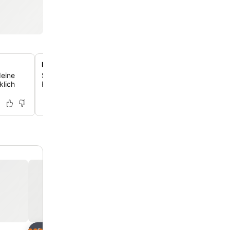
Reichhaltiges Frühstücksbuffet mit Meerblick
deine
Starte deinen Tag mit einem vielfältigen und reichhaltig
klich
Frühstücksbuffet, das dir mit malerischem Meerblick serv