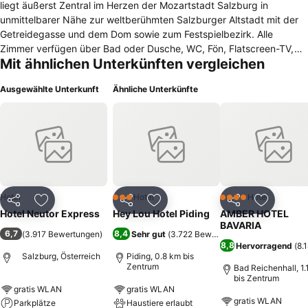
liegt äußerst Zentral im Herzen der Mozartstadt Salzburg in
unmittelbarer Nähe zur weltberühmten Salzburger Altstadt mit der
Getreidegasse und dem Dom sowie zum Festspielbezirk. Alle
Zimmer verfügen über Bad oder Dusche, WC, Fön, Flatscreen-TV,
Mit ähnlichen Unterkünften vergleichen
Safe und Telefon. Einige Zimmer verfügen zudem über einen Balkon.
Parkplätze (kostenpflichtig) stehen in unmittelbarer Nähe zur
Ausgewählte Unterkunft
Ähnliche Unterkünfte
Verfügung - bitte kontaktieren Sie diesbezüglich die Rezeption beim
Check-In. Das Check-in findet im Hotel Neutor auf der anderen
Straßenseite statt. Die Rezeption ist 24 Stunden besetzt. Im Hotel
Neutor wird auch täglich von 7 bis 11 Uhr das Frühstück serviert.
Dort befindet sich unser Cafe-Bar dein.treff, geöffnet täglich bis 23
Uhr.
Hotel
Hotel
Hotel
3 Sterne
4 Sterne
Teilen
Zu Favoriten hinzufügen
Teilen
Zu Favoriten hinzufügen
Teilen
Zu Favor
Hotel Neutor Express
Hey Lou Hotel Piding
AMBER HOTEL
BAVARIA
6,7
8,4
(
3.917 Bewertungen
)
Sehr gut
(
3.722 Bewertungen
)
8,8
Hervorragend
(
8.
Salzburg, Österreich
Piding, 0.8 km bis
Zentrum
Bad Reichenhall, 1.
bis Zentrum
gratis WLAN
gratis WLAN
gratis WLAN
Parkplätze
Haustiere erlaubt