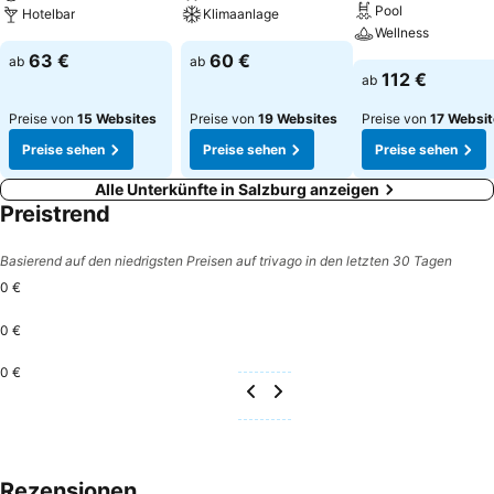
Pool
Hotelbar
Klimaanlage
Wellness
63 €
60 €
ab
ab
112 €
ab
Preise von
15 Websites
Preise von
19 Websites
Preise von
17 Websi
Preise sehen
Preise sehen
Preise sehen
Alle Unterkünfte in Salzburg anzeigen
Preistrend
Basierend auf den niedrigsten Preisen auf trivago in den letzten 30 Tagen
0 €
0 €
0 €
Rezensionen