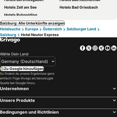
Hotels Zell am See
Hotels Bad Griesbach
Hotels Ruhpolding
Salzburg: Alle Unterkünfte anzeigen
Hotelsuche
Europa
Österreich
Salzburger Land
Salzburg
Hotel Neutor Express
Facebook
Twitter
Instagra
Xing
Yo
Wähle Dein Land
Zu Google hinzufügen
So findest du unsere Ergebnisse ganz
einfach: Füge trivago als bevorzugte
Quelle bei Google hinzu.
Unternehmen
Unsere Produkte
Bedingungen und Richtlinien