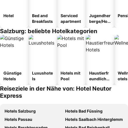
Hotel
Bed and
Serviced
Jugendher
Pens
Breakfasts
apartment
berge/Hos
tel
Salzburg: beliebte Hotelkategorien
Günstige
Luxushote
Hotels mit
Haustierfr
Well
Hotels
ls
Pool
eundliche
otels
Hotels
Reiseziele in der Nähe von: Hotel Neutor
Express
Hotels Salzburg
Hotels Bad Füssing
Hotels Passau
Hotels Saalbach Hinterglemm
Hotels Berchtesgaden
Hotels Bad Reichenhall