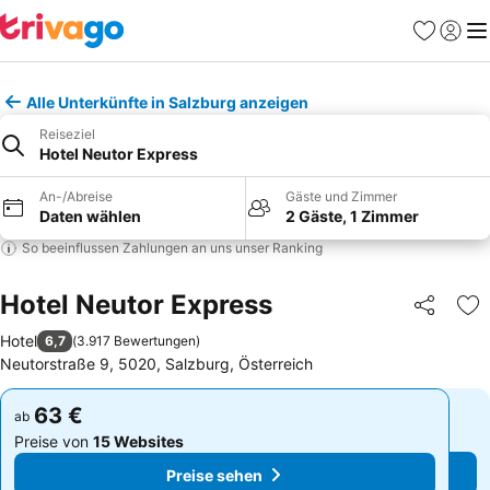
Favoriten
Einlog
Me
Alle Unterkünfte in Salzburg anzeigen
Reiseziel
Hotel Neutor Express
An-/Abreise
Gäste und Zimmer
Daten wählen
2 Gäste, 1 Zimmer
So beeinflussen Zahlungen an uns unser Ranking
Hotel Neutor Express
Teilen
Zu
Hotel
6,7
(
3.917 Bewertungen
)
Neutorstraße 9, 5020, Salzburg, Österreich
63 €
63 €
ab
ab
Preise von
15 Websites
Preise von
15 Websites
Preise sehen
Preise sehen