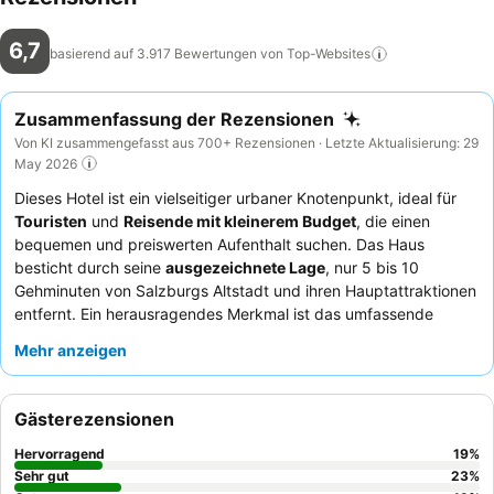
6,7
basierend auf 3.917 Bewertungen von
Top-Websites
Zusammenfassung der Rezensionen
Von KI zusammengefasst aus 700+ Rezensionen · Letzte Aktualisierung: 29
May 2026
Dieses Hotel ist ein vielseitiger urbaner Knotenpunkt, ideal für
Touristen
und
Reisende mit kleinerem Budget
, die einen
bequemen und preiswerten Aufenthalt suchen. Das Haus
besticht durch seine
ausgezeichnete Lage
, nur 5 bis 10
Gehminuten von Salzburgs Altstadt und ihren Hauptattraktionen
entfernt. Ein herausragendes Merkmal ist das umfassende
Frühstücksbuffet
, das eine große Auswahl für den Start in den
Mehr anzeigen
Tag bietet. Gäste loben stets das
freundliche und hilfsbereite
Personal an der Rezeption
für ihre Effizienz und
Hilfsbereitschaft. Für ein ruhigeres Erlebnis empfiehlt es sich, ein
Gästerezensionen
Zimmer in einer
höheren Etage
und abseits der Straße
anzufragen.
Hervorragend
19
%
Sehr gut
23
%