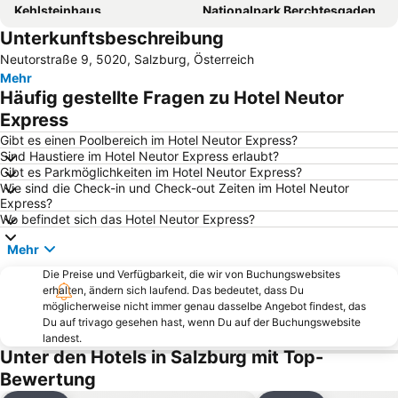
Kehlsteinhaus
Nationalpark Berchtesgaden
Unterkunftsbeschreibung
Watzmann Therme
Flughafen Salzburg
Neutorstraße 9, 5020, Salzburg, Österreich
Herrenchiemsee
Almenwelt Lofer
Mehr
Seerose
Hochkönigs Winterreich - Mühlbach Dienten Maria Alm
Häufig gestellte Fragen zu Hotel Neutor
Gut Aiderbichl
Waldweihnacht
Express
Mondsee
Bikepark
Gibt es einen Poolbereich im Hotel Neutor Express?
Sind Haustiere im Hotel Neutor Express erlaubt?
Rupertus Therme
Salzburger Christkindlmarkt
Gibt es Parkmöglichkeiten im Hotel Neutor Express?
Wie sind die Check-in und Check-out Zeiten im Hotel Neutor
Dom zu Salzburg
Zoo Salzburg
Express?
Familienland PillerseeTal
Watzmannhaus
Wo befindet sich das Hotel Neutor Express?
Salzburger Festspiele
Erlebnispark Strasswalchen
Mehr
Getreidegasse
Aigen
Die Preise und Verfügbarkeit, die wir von Buchungswebsites
erhalten, ändern sich laufend. Das bedeutet, dass Du
Schloss Hellbrunn
Maxglan
möglicherweise nicht immer genau dasselbe Angebot findest, das
Strandweg
Barfußpark Reit im Winkel
Du auf trivago gesehen hast, wenn Du auf der Buchungswebsite
landest.
Obersalzberg Documentation
Liefering
Unter den Hotels in Salzburg mit Top-
Obersalzbergbahn
Mirabell Palace
Bewertung
Eisriesenwelt
Salzburg-Süd