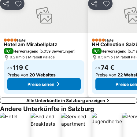
Teilen
Zu Favoriten hinzufügen
Teilen
Zu Favoriten
Schafbergbahn
Red Bull Hangar-7
Salzburg Congress
Attersee-Schifffahrt
Predigtstuhl
Weihnachtsmarkt am Mirabellplatz
Sommerrodelbahn am Obersalzberg
Bad Ischl
Hotel
Hotel
4 Sterne
4 Sterne
Hotel am Mirabellplatz
Burghausen Castle
Almabtrieb am Königssee
NH Collection Salz
8,9
8,5
Hervorragend
(
5.059 Bewertungen
)
Hervorragend
(
5.71
0.2 km bis Mirabell Palace
0.5 km bis Mirabell Pa
119 €
74 €
ab
ab
Preise von
20 Websites
Preise von
22 Websi
Preise sehen
Preise se
Alle Unterkünfte in Salzburg anzeigen
Andere Unterkünfte in Salzburg