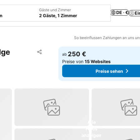
Gäste und Zimmer
DE · €
Ei
en
2 Gäste, 1 Zimmer
So beeinflussen Zahlungen an uns un
dge
Zu Favoriten hinzufügen
250 €
ab
Teilen
Preise von
15 Websites
Preise sehen