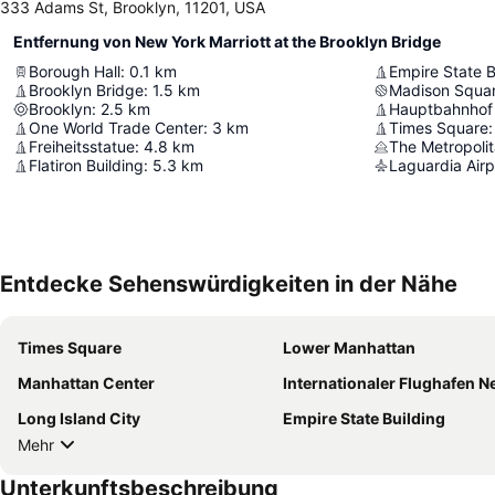
333 Adams St, Brooklyn, 11201, USA
Entfernung von New York Marriott at the Brooklyn Bridge
Borough Hall
:
0.1
km
Empire State B
Brooklyn Bridge
:
1.5
km
Madison Squa
Brooklyn
:
2.5
km
One World Trade Center
:
3
km
Times Square
:
Freiheitsstatue
:
4.8
km
The Metropoli
Flatiron Building
:
5.3
km
Laguardia Airp
Entdecke Sehenswürdigkeiten in der Nähe
Times Square
Lower Manhattan
Manhattan Center
Internationaler Flughafen Newark Li
Long Island City
Empire State Building
Mehr
Unterkunftsbeschreibung