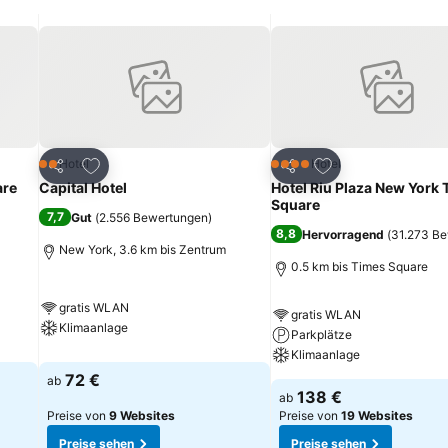
 Center or the Brooklyn Bridge for breathtaking NYC views.5 km zum
ügen
Zu Favoriten hinzufügen
Zu Favoriten hinz
Hotel
Hotel
2 Sterne
4 Sterne
Teilen
Teilen
are
Capital Hotel
Hotel Riu Plaza New York
Square
7,7
Gut
(
2.556 Bewertungen
)
8,8
Hervorragend
(
31.273 B
New York, 3.6 km bis Zentrum
0.5 km bis Times Square
gratis WLAN
gratis WLAN
Klimaanlage
Parkplätze
Klimaanlage
72 €
ab
138 €
ab
Preise von
9 Websites
Preise von
19 Websites
Preise sehen
Preise sehen