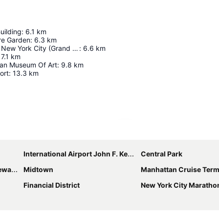
uilding
:
6.1
km
re Garden
:
6.3
km
Hauptbahnhof New York City (Grand Central)
:
6.6
km
7.1
km
tan Museum Of Art
:
9.8
km
ort
:
13.3
km
Karte vergrößern
International Airport John F. Kennedy
Central Park
berty
Midtown
Manhattan Cruise Term
Financial District
New York City Maratho