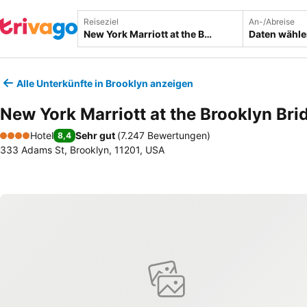
Reiseziel
An-/Abreise
Daten wähl
Alle Unterkünfte in Brooklyn anzeigen
New York Marriott at the Brooklyn Bri
Hotel
Sehr gut
(
7.247 Bewertungen
)
8,4
4 Sterne
333 Adams St, Brooklyn, 11201, USA