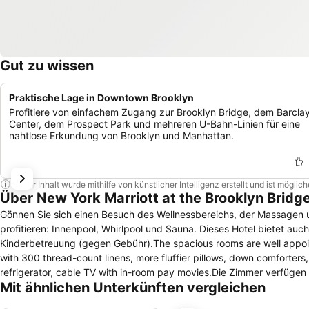
Gut zu wissen
Praktische Lage in Downtown Brooklyn
Profitiere von einfachem Zugang zur Brooklyn Bridge, dem Barcla
Center, dem Prospect Park und mehreren U-Bahn-Linien für eine
nahtlose Erkundung von Brooklyn und Manhattan.
Dieser Inhalt wurde mithilfe von künstlicher Intelligenz erstellt und ist mögli
Über New York Marriott at the Brooklyn Bridg
Gönnen Sie sich einen Besuch des Wellnessbereichs, der Massagen u
profitieren: Innenpool, Whirlpool und Sauna. Dieses Hotel bietet a
Kinderbetreuung (gegen Gebühr).The spacious rooms are well appoint
with 300 thread-count linens, more fluffier pillows, down comforter
refrigerator, cable TV with in-room pay movies.Die Zimmer verfüg
Mit ähnlichen Unterkünften vergleichen
Businesszentrum.Escape ordinary travel routines when you book a s
Heights, directly across from the East River. This Brooklyn hotel of