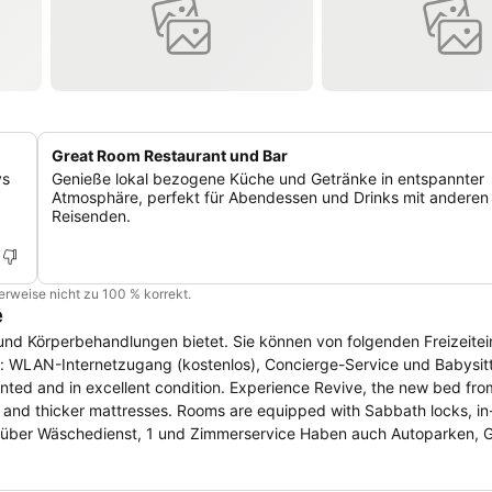
Great Room Restaurant und Bar
ys
Genieße lokal bezogene Küche und Getränke in entspannter
Atmosphäre, perfekt für Abendessen und Drinks mit anderen
Reisenden.
cherweise nicht zu 100 % korrekt.
e
nd Körperbehandlungen bietet. Sie können von folgenden Freizeitei
uch: WLAN-Internetzugang (kostenlos), Concierge-Service und Babysit
ed and in excellent condition. Experience Revive, the new bed from
s, and thicker mattresses. Rooms are equipped with Sabbath locks, i
en über Wäschedienst, 1 und Zimmerservice Haben auch Autoparken, 
tay at the New York Marriott at the Brooklyn Bridge near DUMBO an
fers easy access to the subway station, Brooklyn Bridge, parks and ot