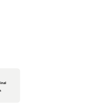
inal
n