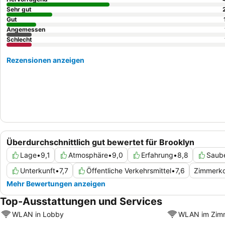
Sehr gut
Gut
Angemessen
Schlecht
Rezensionen anzeigen
Überdurchschnittlich gut bewertet für Brooklyn
Lage
•
9,1
Atmosphäre
•
9,0
Erfahrung
•
8,8
Saube
Unterkunft
•
7,7
Öffentliche Verkehrsmittel
•
7,6
Zimmerko
Mehr Bewertungen anzeigen
Top-Ausstattungen und Services
WLAN in Lobby
WLAN im Zim