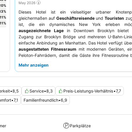
May 2026
20
%
13
%
Dieses Hotel ist ein vielseitiger urbaner Knoten
11
%
gleichermaßen auf
Geschäftsreisende
und
Touristen
zug
11
%
ist, die ein dynamisches New York erleben möc
ausgezeichnete Lage
in Downtown Brooklyn bietet
Zugang zur Brooklyn Bridge und mehreren U-Bahn-Linie
einfache Anbindung an Manhattan. Das Hotel verfügt übe
ausgestatteten Fitnessraum
mit modernen Geräten, eins
Peloton-Fahrrädern, damit die Gäste ihre Fitnessroutine 
können. Die Gäste loben durchweg das
außergewöhnlich
Mehr anzeigen
und den Service
, wobei das Rezeptionsteam häufig
proaktive Unterstützung gelobt wird. Für einen ruhigeren
sollten Gäste ein Zimmer wählen, das nicht zur Straße hin li
rkeit
•
8,5
Service
•
8,3
Preis-Leistungs-Verhältnis
•
7,7
mfort
•
7,1
Familienfreundlich
•
6,9
mer
Parkplätze