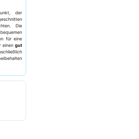
punkt, der
eschnitten
hten. Die
 bequemen
n für eine
r einen
gut
chließlich
beibehalten
e Personal
 für seine
 Aufenthalt
egt.