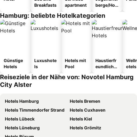
Breakfasts
apartment
berge/Hos
tel
Hamburg: beliebte Hotelkategorien
Günstige
Luxushote
Hotels mit
Haustierfr
Well
Hotels
ls
Pool
eundliche
otels
Hotels
Reiseziele in der Nähe von: Novotel Hamburg
City Alster
Hotels Hamburg
Hotels Bremen
Hotels Timmendorfer Strand
Hotels Cuxhaven
Hotels Lübeck
Hotels Kiel
Hotels Lüneburg
Hotels Grömitz
Hotels Büsum