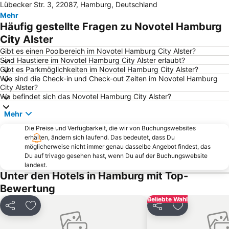
Lübecker Str. 3, 22087, Hamburg, Deutschland
Miniatur Wunderland Hamburg
Tierpark Hagenbeck
Mehr
Elbphilharmonie
Theater Neue Flora
Häufig gestellte Fragen zu Novotel Hamburg
Eppendorf
Speicherstadt
City Alster
Hamburg Messe
Karl-May-Festival
Gibt es einen Poolbereich im Novotel Hamburg City Alster?
Sind Haustiere im Novotel Hamburg City Alster erlaubt?
Hamburg Cruise Center
König der Löwen
Gibt es Parkmöglichkeiten im Novotel Hamburg City Alster?
Wie sind die Check-in und Check-out Zeiten im Novotel Hamburg
Buxtehude City Tour
St Georg
City Alster?
Fischmarkt
Niendorf
Wo befindet sich das Novotel Hamburg City Alster?
Hamburg-Altstadt
Hafengeburtstag
Mehr
Finkenwerder
Bergedorf
Die Preise und Verfügbarkeit, die wir von Buchungswebsites
erhalten, ändern sich laufend. Das bedeutet, dass Du
Wandsbek
Blankenese
möglicherweise nicht immer genau dasselbe Angebot findest, das
Barmbek-Nord
Eimsbüttel
Du auf trivago gesehen hast, wenn Du auf der Buchungswebsite
landest.
CCH Congress Center Hamburg
Rahlstedt
Unter den Hotels in Hamburg mit Top-
Hammerbrook
Winterhude
Bewertung
Bahrenfeld
Wilhelmsburg
Beliebte Wahl
Teilen
Zu Favoriten hinzufügen
Teilen
Zu Favoriten
Hamburg-Nord
Altona-Altstadt
Jungfernstieg
Volksdorf