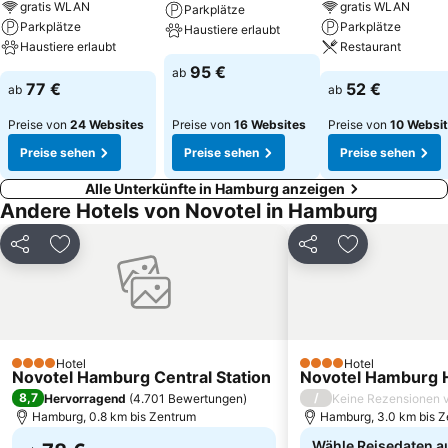
gratis WLAN
gratis WLAN
Parkplätze
Parkplätze
Parkplätze
Haustiere erlaubt
Haustiere erlaubt
Restaurant
95 €
ab
77 €
52 €
ab
ab
Preise von
24 Websites
Preise von
16 Websites
Preise von
10 Websi
Preise sehen
Preise sehen
Preise sehen
Alle Unterkünfte in Hamburg anzeigen
Andere Hotels von Novotel in Hamburg
Teilen
Zu Favoriten hinzufügen
Teilen
Zu Favoriten
Hotel
Hotel
4 Sterne
4 Sterne
Novotel Hamburg Central Station
Novotel Hamburg H
8,7
/
Hervorragend
(
4.701 Bewertungen
)
Keine Rezensionen 
Hamburg, 0.8 km bis Zentrum
Hamburg, 3.0 km bis 
Wähle Reisedaten a