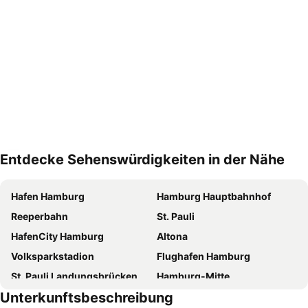
Entdecke Sehenswürdigkeiten in der Nähe
Karte vergrößern
Hafen Hamburg
Hamburg Hauptbahnhof
Reeperbahn
St. Pauli
HafenCity Hamburg
Altona
Volksparkstadion
Flughafen Hamburg
St. Pauli Landungsbrücken
Hamburg-Mitte
Unterkunftsbeschreibung
Steinwerder
Barclaycard Arena