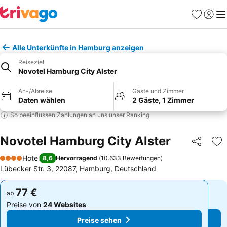
Favoriten
Einlog
Me
Alle Unterkünfte in Hamburg anzeigen
Reiseziel
Novotel Hamburg City Alster
An-/Abreise
Gäste und Zimmer
Daten wählen
2 Gäste, 1 Zimmer
So beeinflussen Zahlungen an uns unser Ranking
Novotel Hamburg City Alster
Teilen
Zu
Hotel
8,6
Hervorragend
(
10.633 Bewertungen
)
4 Sterne
Lübecker Str. 3, 22087, Hamburg, Deutschland
77 €
77 €
ab
ab
Preise von
24 Websites
Preise von
24 Websites
Preise sehen
Preise sehen