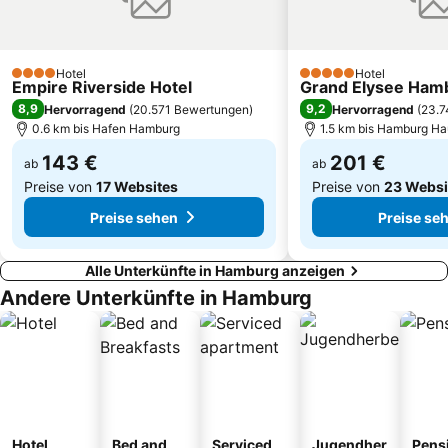
Schlagermove
Laeiszhalle
Stellingen
Davidwache Hamburg
Hotel
Hotel
4 Sterne
5 Sterne
Empire Riverside Hotel
Harburg Arcaden
Sporthalle Hamburg
Grand Elysee Ham
8,9
9,2
Hervorragend
(
20.571 Bewertungen
)
Hervorragend
(
23.7
0.6 km bis Hafen Hamburg
1.5 km bis Hamburg H
143 €
201 €
ab
ab
Preise von
17 Websites
Preise von
23 Websi
Preise sehen
Preise se
Alle Unterkünfte in Hamburg anzeigen
Andere Unterkünfte in Hamburg
Hotel
Bed and
Serviced
Jugendher
Pens