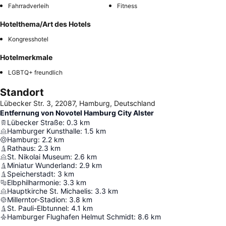
Fahrradverleih
Fitness
Hotelthema/Art des Hotels
Kongresshotel
Hotelmerkmale
LGBTQ+ freundlich
Standort
Lübecker Str. 3, 22087, Hamburg, Deutschland
Entfernung von Novotel Hamburg City Alster
Lübecker Straße
:
0.3
km
Hamburger Kunsthalle
:
1.5
km
Hamburg
:
2.2
km
Rathaus
:
2.3
km
St. Nikolai Museum
:
2.6
km
Miniatur Wunderland
:
2.9
km
Speicherstadt
:
3
km
Elbphilharmonie
:
3.3
km
Hauptkirche St. Michaelis
:
3.3
km
Millerntor-Stadion
:
3.8
km
St. Pauli-Elbtunnel
:
4.1
km
Hamburger Flughafen Helmut Schmidt
:
8.6
km