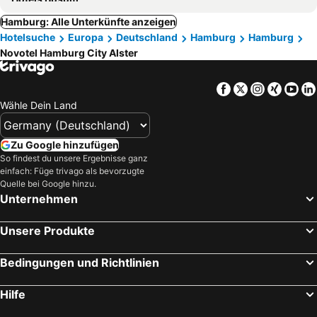
Hamburg: Alle Unterkünfte anzeigen
Hotelsuche
Europa
Deutschland
Hamburg
Hamburg
Novotel Hamburg City Alster
Facebook
Twitter
Instagra
Xing
Yo
Wähle Dein Land
Zu Google hinzufügen
So findest du unsere Ergebnisse ganz
einfach: Füge trivago als bevorzugte
Quelle bei Google hinzu.
Unternehmen
Unsere Produkte
Bedingungen und Richtlinien
Hilfe