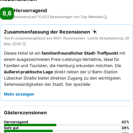
Hervorragend
8,6
basierend auf 10.633 Bewertungen von
Top-Websites
Zusammenfassung der Rezensionen
Von KI zusammengefasst aus 900+ Rezensionen · Letzte Aktualisierung: 29
May 2026
Dieses Hotel ist ein
familienfreundlicher Stadt-Treffpunkt
mit
einem ausgezeichneten Preis-Leistungs-Verhältnis, ideal für
Familien und Touristen, die Hamburg erkunden möchten. Die
äußerst praktische Lage
direkt neben der U-Bahn-Station
Lübecker Straße bietet direkten Zugang zu den wichtigsten
Sehenswürdigkeiten der Stadt. Der spezielle
Kinderspielbereich
mit einer PS5 und verschiedenen
Mehr anzeigen
Spielsachen ist ein großes Highlight für jüngere Gäste. Die Gäste
loben stets das
Hotelteam
für seine außergewöhnliche
Freundlichkeit und das
umfangreiche und vielfältige
Gästerezensionen
Frühstücksbuffet
mit einem beliebten Pfannkuchenautomaten.
Für einen ruhigeren Aufenthalt empfiehlt es sich, ein Zimmer mit
Hervorragend
42
%
Gartenblick anzufragen.
Sehr gut
39
%