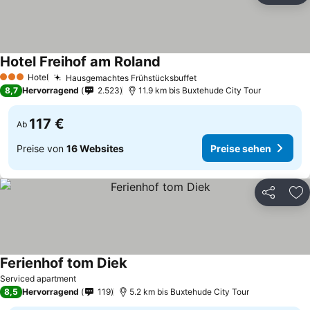
Hotel Freihof am Roland
Hotel
Hausgemachtes Frühstücksbuffet
3 Sterne
8,7
Hervorragend
2.523
11.9 km bis Buxtehude City Tour
117 €
Ab
Preise von
16 Websites
Preise sehen
Teilen
Zu
Ferienhof tom Diek
Serviced apartment
8,5
Hervorragend
119
5.2 km bis Buxtehude City Tour