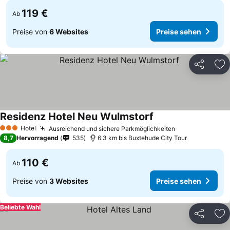
119 €
Ab
Preise von
6 Websites
Preise sehen
Teilen
Zu
Residenz Hotel Neu Wulmstorf
Hotel
Ausreichend und sichere Parkmöglichkeiten
3 Sterne
8,7
Hervorragend
535
6.3 km bis Buxtehude City Tour
110 €
Ab
Preise von
3 Websites
Preise sehen
Beliebte Wahl
Teilen
Zu