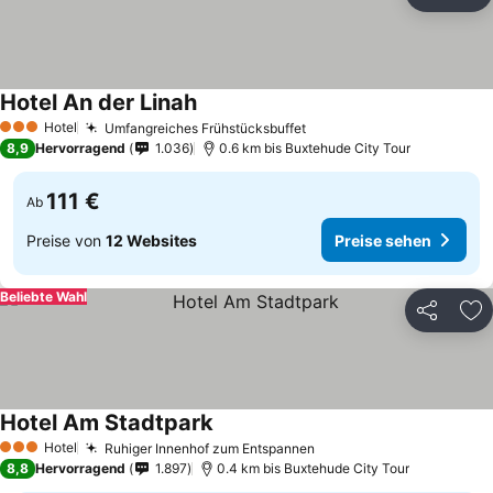
Teilen
Zu
Hotel An der Linah
Hotel
Umfangreiches Frühstücksbuffet
3 Sterne
8,9
Hervorragend
1.036
0.6 km bis Buxtehude City Tour
111 €
Ab
Preise von
12 Websites
Preise sehen
Beliebte Wahl
Teilen
Zu
Hotel Am Stadtpark
Hotel
Ruhiger Innenhof zum Entspannen
3 Sterne
8,8
Hervorragend
1.897
0.4 km bis Buxtehude City Tour