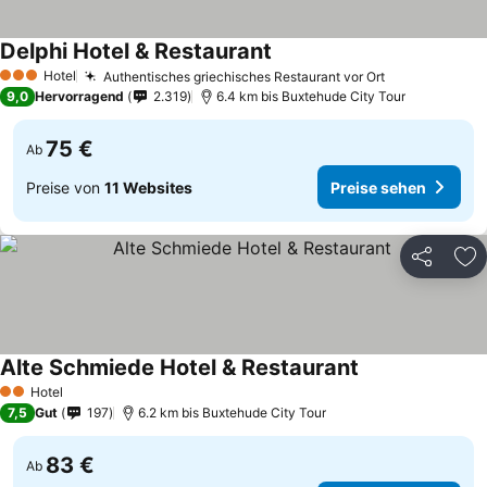
Delphi Hotel & Restaurant
Hotel
Authentisches griechisches Restaurant vor Ort
3 Sterne
9,0
Hervorragend
2.319
6.4 km bis Buxtehude City Tour
75 €
Ab
Preise von
11 Websites
Preise sehen
Teilen
Zu
Alte Schmiede Hotel & Restaurant
Hotel
2 Sterne
7,5
Gut
197
6.2 km bis Buxtehude City Tour
83 €
Ab