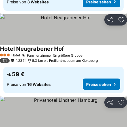
Preise von
3 Websites
Preise sehen
Teilen
Zu
Hotel Neugrabener Hof
Hotel
Familienzimmer für größere Gruppen
3 Sterne
7,1
1.232
5.3 km bis Freilichtmuseum am Kiekeberg
59 €
Ab
Preise von
16 Websites
Preise sehen
Teilen
Zu