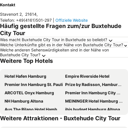
Kontakt
Stavenort 2
,
21614
,
Telefon
:
+49(4161)501-297
|
Offizielle Website
Häufig gestellte Fragen zum/zur Buxtehude
City Tour
Was macht Buxtehude City Tour in Buxtehude so beliebt?
Welche Unterkünfte gibt es in der Nähe von Buxtehude City Tour?
Welche anderen Sehenswürdigkeiten sind in der Nähe von
Buxtehude City Tour?
Weitere Top Hotels
Hotel Hafen Hamburg
Empire Riverside Hotel
Premier Inn Hamburg St. Pauli
Prize by Radisson, Hamburg-St. Pauli
ARCOTEL Onyx Hamburg
Premier Inn Hamburg City Millerntor
NH Hamburg Altona
MEININGER Hotel Hamburg City Center
Aus The Rilano Hotel Hamburg wird in Kürze elaya hotel hamburg finkenwerder
ibis budget Hamburg Altona
Weitere Attraktionen - Buxtehude City Tour
St.Joseph Hotel Hamburg - St.Pauli Reeperbahn Kiez
Hotel Stella Maris
Mercure Hotel Hamburg am Volkspark
ibis budget Hamburg St. Pauli Messe