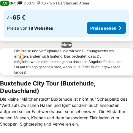
7,9
Gut
7.037
1.6 km bis Barclaycard Arena
65 €
Ab
Preise von
18 Websites
Preise sehen
Mehr
Die Preise und Verfügbarkeit, die wir von Buchungswebsites
erhalten, ändern sich laufend. Das bedeutet, dass Du
möglicherweise nicht immer genau dasselbe Angebot findest, das
Du auf trivago gesehen hast, wenn Du auf der Buchungswebsite
landest.
Buxtehude City Tour (Buxtehude,
Deutschland)
Die kleine “Märchenstadt” Buxtehude ist nícht nur Schauplatz des
“Wettlaufs zwischen Hasen und Igel” sondern auch ansonsten
aufgrund seiner Fachwerkhäuser sehr sehenswert. Die Altstadt mit
seinen Museen, Kirchen und dem besonderen Flair laden zum
Shoppen, Sightseeing und Verweilen ein.