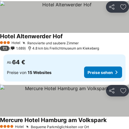
Teilen
Zu
Hotel Altenwerder Hof
Hotel
Renovierte und saubere Zimmer
3 Sterne
7,1
1.689
4.8 km bis Freilichtmuseum am Kiekeberg
64 €
Ab
Preise von
15 Websites
Preise sehen
Teilen
Zu
Mercure Hotel Hamburg am Volkspark
Hotel
Bequeme Parkmöglichkeiten vor Ort
4 Sterne