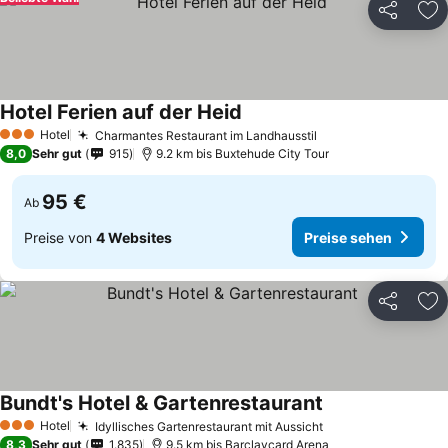
Teilen
Zu
Hotel Ferien auf der Heid
Hotel
Charmantes Restaurant im Landhausstil
3 Sterne
8,0
Sehr gut
915
9.2 km bis Buxtehude City Tour
95 €
Ab
Preise von
4 Websites
Preise sehen
Teilen
Zu
Bundt's Hotel & Gartenrestaurant
Hotel
Idyllisches Gartenrestaurant mit Aussicht
3 Sterne
8,3
Sehr gut
1.835
9.5 km bis Barclaycard Arena