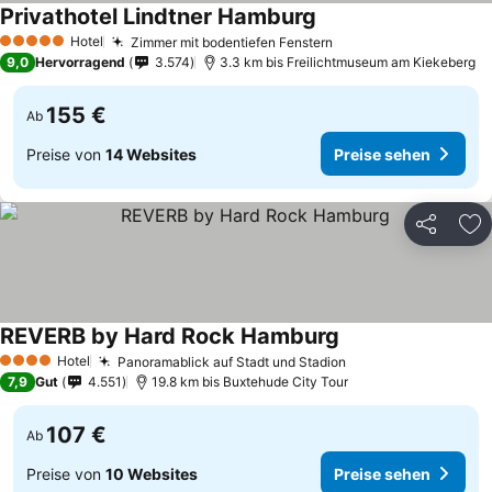
Privathotel Lindtner Hamburg
Hotel
Zimmer mit bodentiefen Fenstern
5 Sterne
9,0
Hervorragend
3.574
3.3 km bis Freilichtmuseum am Kiekeberg
155 €
Ab
Preise von
14 Websites
Preise sehen
Teilen
Zu
REVERB by Hard Rock Hamburg
Hotel
Panoramablick auf Stadt und Stadion
4 Sterne
7,9
Gut
4.551
19.8 km bis Buxtehude City Tour
107 €
Ab
Preise von
10 Websites
Preise sehen