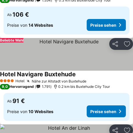
8,5
Hervorragend
1.554
0.3 km bis Buxtehude City Tour
106 €
Ab
Preise von
14 Websites
Preise sehen
Beliebte Wahl
Teilen
Zu
Hotel Navigare Buxtehude
Hotel
Nähe zur Altstadt von Buxtehude
4 Sterne
9,0
Hervorragend
1.791
0.2 km bis Buxtehude City Tour
91 €
Ab
Preise von
10 Websites
Preise sehen