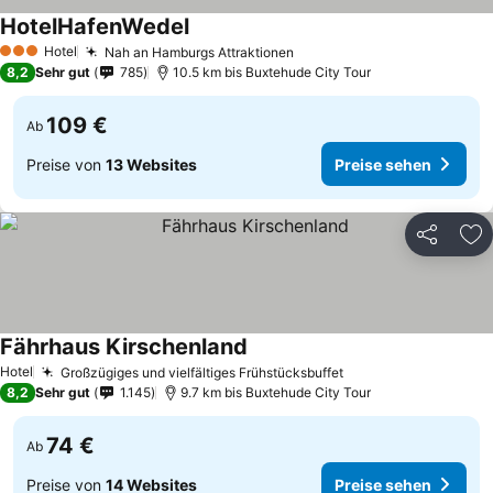
HotelHafenWedel
Hotel
Nah an Hamburgs Attraktionen
3 Sterne
8,2
Sehr gut
785
10.5 km bis Buxtehude City Tour
109 €
Ab
Preise von
13 Websites
Preise sehen
Teilen
Zu
Fährhaus Kirschenland
Hotel
Großzügiges und vielfältiges Frühstücksbuffet
8,2
Sehr gut
1.145
9.7 km bis Buxtehude City Tour
74 €
Ab
Preise von
14 Websites
Preise sehen