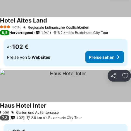
Hotel Altes Land
Hotel
Regionale kulinarische Köstlichkeiten
3 Sterne
8,5
Hervorragend
1.941
6.2 km bis Buxtehude City Tour
102 €
Ab
Preise von
5 Websites
Preise sehen
Teilen
Zu
Haus Hotel Inter
Hotel
Garten und Außenterrasse
7,2
402
2.9 km bis Buxtehude City Tour