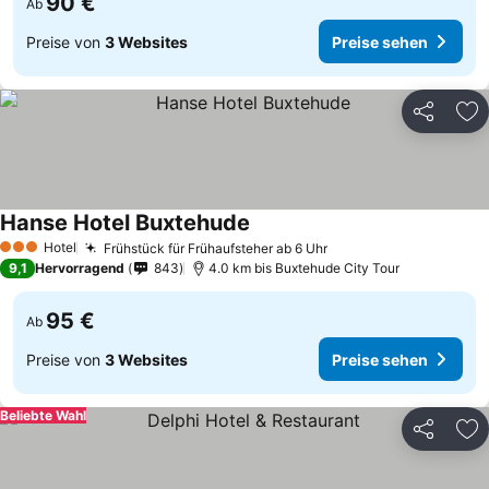
90 €
Ab
Preise von
3 Websites
Preise sehen
Teilen
Zu
Hanse Hotel Buxtehude
Hotel
Frühstück für Frühaufsteher ab 6 Uhr
3 Sterne
9,1
Hervorragend
843
4.0 km bis Buxtehude City Tour
95 €
Ab
Preise von
3 Websites
Preise sehen
Beliebte Wahl
Teilen
Zu