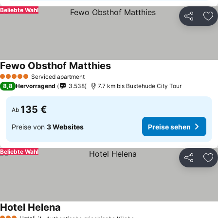
Beliebte Wahl
Teilen
Zu
Fewo Obsthof Matthies
Serviced apartment
5 Sterne
8,8
Hervorragend
3.538
7.7 km bis Buxtehude City Tour
135 €
Ab
Preise von
3 Websites
Preise sehen
Beliebte Wahl
Teilen
Zu
Hotel Helena