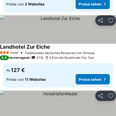
Preise von
2 Websites
Preise sehen
Teilen
Zu
Landhotel Zur Eiche
Hotel
Traditionelles deutsches Restaurant mit Terrasse
3 Sterne
8,9
Hervorragend
472
5.8 km bis Buxtehude City Tour
127 €
Ab
Preise von
11 Websites
Preise sehen
Teilen
Zu