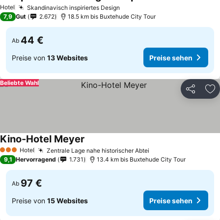
Hotel
Skandinavisch inspiriertes Design
7,9
Gut
2.672
18.5 km bis Buxtehude City Tour
44 €
Ab
Preise von
13 Websites
Preise sehen
Beliebte Wahl
Teilen
Zu
Kino-Hotel Meyer
Hotel
Zentrale Lage nahe historischer Abtei
3 Sterne
9,1
Hervorragend
1.731
13.4 km bis Buxtehude City Tour
97 €
Ab
Preise von
15 Websites
Preise sehen