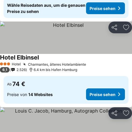
Wähle Reisedaten aus, um die genauen
Preise sehen
Preise zu sehen
Teilen
Zu
Hotel Elbinsel
Hotel
Charmantes, älteres Hotelambiente
3 Sterne
6,1
2.526
6.4 km bis Hafen Hamburg
74 €
Ab
Preise von
14 Websites
Preise sehen
Teilen
Zu