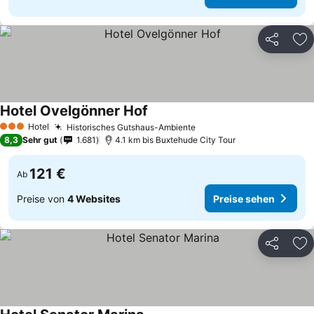
Teilen
Zu
Hotel Ovelgönner Hof
Hotel
Historisches Gutshaus-Ambiente
3 Sterne
8,3
Sehr gut
1.681
4.1 km bis Buxtehude City Tour
121 €
Ab
Preise von
4 Websites
Preise sehen
Teilen
Zu