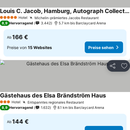
Louis C. Jacob, Hamburg, Autograph Collection
Hotel
Michelin-prämiertes Jacobs Restaurant
5 Sterne
8,9
Hervorragend
3.442
5.7 km bis Barclaycard Arena
166 €
Ab
Preise von
15 Websites
Preise sehen
Teilen
Zu
Gästehaus des Elsa Brändström Haus
Hotel
Entspanntes regionales Restaurant
3 Sterne
8,9
Hervorragend
1.632
8.1 km bis Barclaycard Arena
144 €
Ab