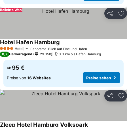
Beliebte Wahl
Teilen
Zu
Hotel Hafen Hamburg
Hotel
Panorama-Blick auf Elbe und Hafen
4 Sterne
8,7
Hervorragend
29.358
0.3 km bis Hafen Hamburg
95 €
Ab
Preise von
16 Websites
Preise sehen
Teilen
Zu
Zleep Hotel Hamburg Volkspark