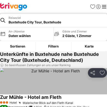
Favoriten
Einlog
Me
Reiseziel
Buxtehude City Tour, Buxtehude
An-/Abreise
Gäste und Zimmer
Daten wählen
2 Gäste, 1 Zimmer
Sortieren
Filtern
Karte
Unterkünfte in Buxtehude nahe Buxtehude
City Tour (Buxtehude, Deutschland)
So beeinflussen Zahlungen an uns unser Ranking
Teilen
Zu
Zur Mühle - Hotel am Fleth
Hotel
Malerischer Blick auf den Fleth-Kanal
3 Sterne