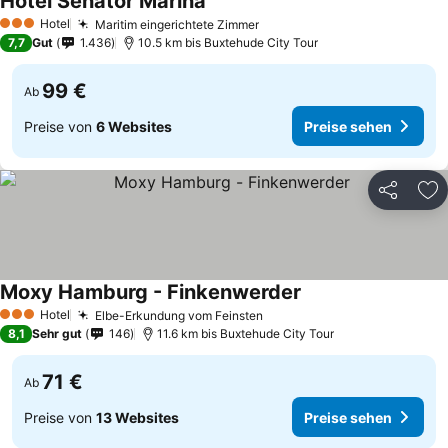
Hotel Senator Marina
Hotel
Maritim eingerichtete Zimmer
3 Sterne
7,7
Gut
1.436
10.5 km bis Buxtehude City Tour
99 €
Ab
Preise von
6 Websites
Preise sehen
Teilen
Zu
Moxy Hamburg - Finkenwerder
Hotel
Elbe-Erkundung vom Feinsten
3 Sterne
8,1
Sehr gut
146
11.6 km bis Buxtehude City Tour
71 €
Ab
Preise von
13 Websites
Preise sehen