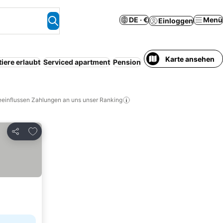
DE · €
Menü
Einloggen
Karte ansehen
iere erlaubt
Serviced apartment
Pension
Parkplatz
P
eeinflussen Zahlungen an uns unser Ranking
Zu Favoriten hinzufügen
Teilen