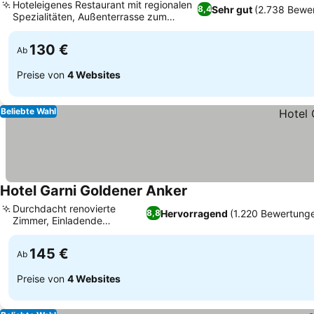
Hoteleigenes Restaurant mit regionalen
Sehr gut
(2.738 Bewe
8,4
Spezialitäten, Außenterrasse zum
Entspannen
130 €
Ab
Preise von
4 Websites
Beliebte Wahl
Hotel Garni Goldener Anker
Durchdacht renovierte
Hervorragend
(1.220 Bewertung
8,8
Zimmer, Einladende
Gartenterrasse
145 €
Ab
Preise von
4 Websites