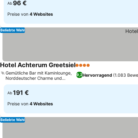
96 €
Ab
Preise von
4 Websites
Beliebte Wahl
Hotel Achterum Greetsiel
4 Sterne
Gemütliche Bar mit Kaminlounge,
Hervorragend
(1.083 Bewe
9,2
Norddeutscher Charme und
moderner Stil
191 €
Ab
Preise von
4 Websites
Beliebte Wahl