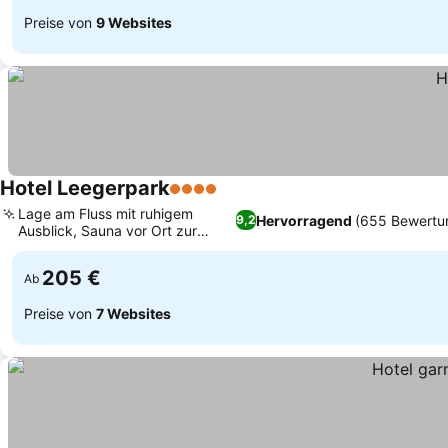
Preise von
9 Websites
Hotel Leegerpark
4 Sterne
Lage am Fluss mit ruhigem
Hervorragend
(655 Bewertu
9,2
Ausblick, Sauna vor Ort zur
Entspannung
205 €
Ab
Preise von
7 Websites