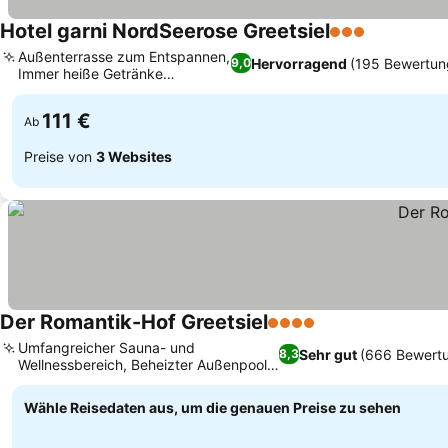
Hotel garni NordSeerose Greetsiel
3 Sterne
Außenterrasse zum Entspannen,
Hervorragend
(195 Bewertun
9,0
Immer heiße Getränke
verfügbar
111 €
Ab
Preise von
3 Websites
Der Romantik-Hof Greetsiel
4 Sterne
Umfangreicher Sauna- und
Sehr gut
(666 Bewert
8,3
Wellnessbereich, Beheizter Außenpool
und Gartenoase
Wähle Reisedaten aus, um die genauen Preise zu sehen