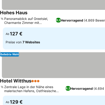
Hohes Haus
Panoramablick auf Greetsiel,
Hervorragend
(4.869 Bewer
9,0
Charmante Zimmer mit
historischen Balken
127 €
Ab
Preise von
7 Websites
Beliebte Wahl
Hotel Witthus
3 Sterne
Zentrale Lage in der Nähe eines
Hervorragend
(4.694
9,2
malerischen Hafens, Ostfriesische
kulinarische Spezialitäten
129 €
Ab