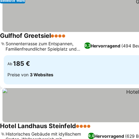
Beliebte Wahl
Gulfhof Greetsiel
4 Sterne
Sonnenterrasse zum Entspannen,
Hervorragend
(494 Be
9,3
Familienfreundlicher Spielplatz und
Picknickbereich
185 €
Ab
Preise von
3 Websites
Hotel Landhaus Steinfeld
4 Sterne
Historisches Gebäude mit idyllischem
Hervorragend
(629 B
9,0