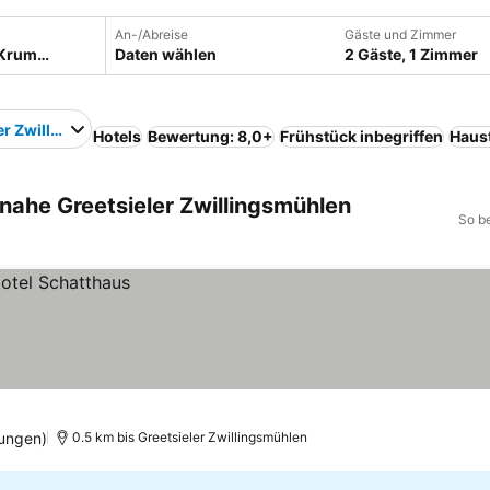
An-/Abreise
Gäste und Zimmer
Daten wählen
2 Gäste, 1 Zimmer
er Zwillingsmühlen
Hotels
Bewertung: 8,0+
Frühstück inbegriffen
Haust
nahe Greetsieler Zwillingsmühlen
So b
ungen)
0.5 km bis Greetsieler Zwillingsmühlen