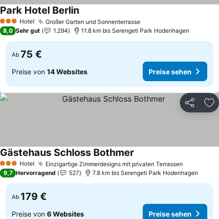
Park Hotel Berlin
Preise sehen
Hotel
Großer Garten und Sonnenterrasse
Preise sehen
3 Sterne
8,0
Sehr gut
1.294
11.8 km bis Serengeti Park Hodenhagen
75 €
Ab
Preise von
14 Websites
Preise sehen
Teilen
Zu
Gästehaus Schloss Bothmer
Preise sehen
Hotel
Einzigartige Zimmerdesigns mit privaten Terrassen
Preise se
3 Sterne
9,7
Hervorragend
527
7.8 km bis Serengeti Park Hodenhagen
179 €
Ab
Preise von
6 Websites
Preise sehen