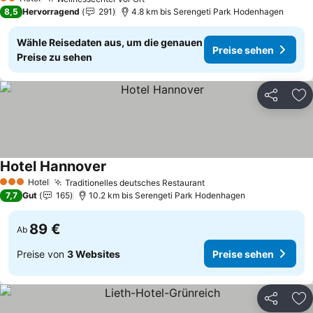
Preise sehen
2 Sterne
8,5
Hervorragend
291
4.8 km bis Serengeti Park Hodenhagen
Wähle Reisedaten aus, um die genauen
Preise sehen
Preise zu sehen
Teilen
Zu
Hotel Hannover
Preise sehen
Hotel
Traditionelles deutsches Restaurant
Preise sehen
3 Sterne
7,7
Gut
165
10.2 km bis Serengeti Park Hodenhagen
89 €
Ab
Preise von
3 Websites
Preise sehen
Teilen
Zu