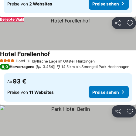
Preise von
2 Websites
Preise sehen
Beliebte Wahl
Teilen
Zu
Hotel Forellenhof
Preise sehen
Hotel
Idyllische Lage im Ortsteil Hünzingen
Preise sehen
4 Sterne
9,0
Hervorragend
3.454
14.5 km bis Serengeti Park Hodenhagen
93 €
Ab
Preise von
11 Websites
Preise sehen
Teilen
Zu