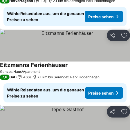
9,5
Hervorragend
10
2.1 km bis Serengeti Park Hodenhagen
Wähle Reisedaten aus, um die genauen
Preise sehen
Preise zu sehen
Teilen
Zu
Eitzmanns Ferienhäuser
Preise sehen
Ganzes Haus/Apartment
7,6
Gut
466
7.1 km bis Serengeti Park Hodenhagen
Wähle Reisedaten aus, um die genauen
Preise sehen
Preise zu sehen
Teilen
Zu