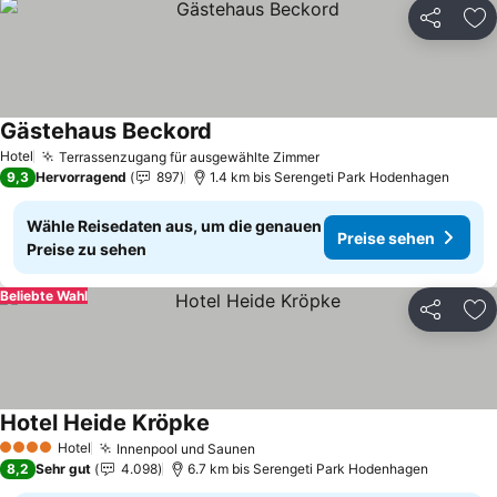
Teilen
Zu
Gästehaus Beckord
Preise sehen
Hotel
Terrassenzugang für ausgewählte Zimmer
Preise sehen
9,3
Hervorragend
897
1.4 km bis Serengeti Park Hodenhagen
Wähle Reisedaten aus, um die genauen
Preise sehen
Preise zu sehen
Beliebte Wahl
Teilen
Zu
Hotel Heide Kröpke
Preise sehen
Hotel
Innenpool und Saunen
Preise sehen
4 Sterne
8,2
Sehr gut
4.098
6.7 km bis Serengeti Park Hodenhagen