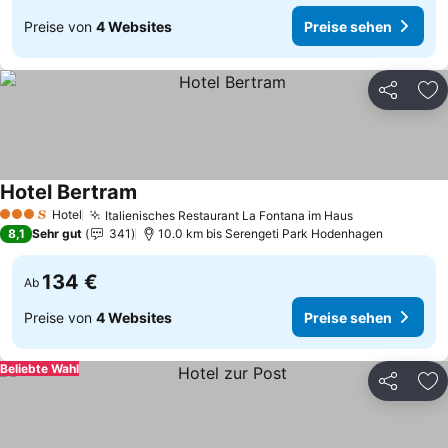
Preise von
4 Websites
Preise sehen
Teilen
Zu
Hotel Bertram
Preise sehen
Hotel
Italienisches Restaurant La Fontana im Haus
Preise sehen
3 Sterne
8,1
Sehr gut
341
10.0 km bis Serengeti Park Hodenhagen
134 €
Ab
Preise von
4 Websites
Preise sehen
Beliebte Wahl
Teilen
Zu