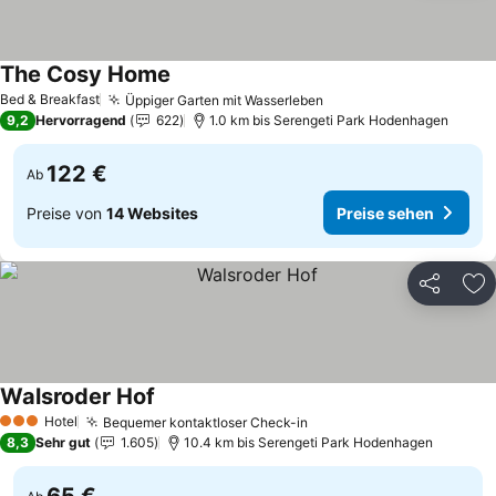
The Cosy Home
Preise sehen
Bed & Breakfast
Üppiger Garten mit Wasserleben
Preise sehen
9,2
Hervorragend
622
1.0 km bis Serengeti Park Hodenhagen
122 €
Ab
Preise von
14 Websites
Preise sehen
Teilen
Zu
Walsroder Hof
Preise sehen
Hotel
Bequemer kontaktloser Check-in
Preise sehen
3 Sterne
8,3
Sehr gut
1.605
10.4 km bis Serengeti Park Hodenhagen