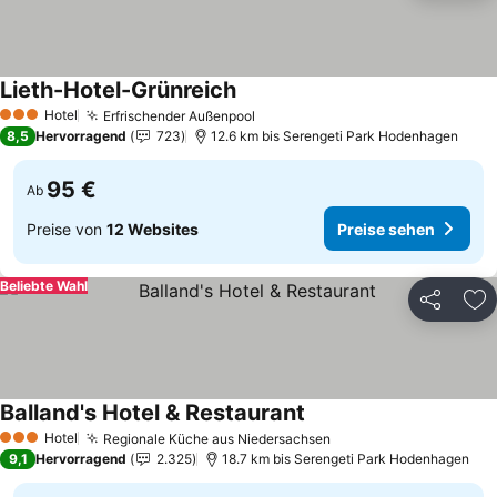
Lieth-Hotel-Grünreich
Preise sehen
Hotel
Erfrischender Außenpool
Preise sehen
3 Sterne
8,5
Hervorragend
723
12.6 km bis Serengeti Park Hodenhagen
95 €
Ab
Preise von
12 Websites
Preise sehen
Beliebte Wahl
Teilen
Zu
Balland's Hotel & Restaurant
Preise sehen
Hotel
Regionale Küche aus Niedersachsen
Preise sehen
3 Sterne
9,1
Hervorragend
2.325
18.7 km bis Serengeti Park Hodenhagen