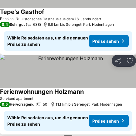
Tepe's Gasthof
Preise sehen
Pension
Historisches Gasthaus aus dem 16. Jahrhundert
Preise sehen
8,4
Sehr gut
638
9.9 km bis Serengeti Park Hodenhagen
Wähle Reisedaten aus, um die genauen
Preise sehen
Preise zu sehen
Teilen
Zu
Ferienwohnungen Holzmann
Preise sehen
Serviced apartment
9,5
Hervorragend
50
11.1 km bis Serengeti Park Hodenhagen
Wähle Reisedaten aus, um die genauen
Preise sehen
Preise zu sehen