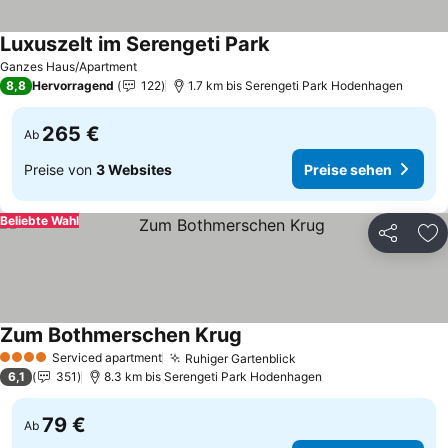
Luxuszelt im Serengeti Park
Preise sehen
Ganzes Haus/Apartment
8,8
Hervorragend
122
1.7 km bis Serengeti Park Hodenhagen
265 €
Ab
Preise von
3 Websites
Preise sehen
Beliebte Wahl
Teilen
Zu
Zum Bothmerschen Krug
Preise sehen
Serviced apartment
Ruhiger Gartenblick
Preise sehen
4 Sterne
6,1
351
8.3 km bis Serengeti Park Hodenhagen
79 €
Ab