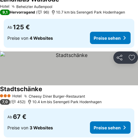
Preise sehen
Hotel
Beheizter Außenpool
Preise sehen
9,1
Hervorragend
96
10.7 km bis Serengeti Park Hodenhagen
125 €
Ab
Preise von
4 Websites
Preise sehen
Teilen
Zu
Stadtschänke
Preise sehen
Hotel
Cheesy Diner Burger-Restaurant
Preise sehen
3 Sterne
7,0
452
10.4 km bis Serengeti Park Hodenhagen
67 €
Ab
Preise von
3 Websites
Preise sehen