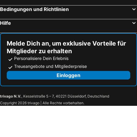
Speicherstadt
Hauptbahnhof Hannover
Bedingungen und Richtlinien
Hamburg Messe
Greetsieler Zwillingsmühlen
Hilfe
Karl-May-Festival
Döse
Hamburg Cruise Center
König der Löwen
Melde Dich an, um exklusive Vorteile für
Buxtehude City Tour
Skiliftkarussell Winterberg
Mitglieder zu erhalten
Hauptbahnhof Bremen
Travemünde
Personalisiere Dein Erlebnis
St Georg
Hafen von Greetsiel
Treueangebote und Mitgliederpreise
Strand Cuxhaven
Fischmarkt
Einloggen
Serengeti Park Hodenhagen
Schloss Ahlden
Walsrode Bird Park
Bockwindmühle Ahrbeck
trivago N.V.
, Kesselstraße 5 – 7, 40221 Düsseldorf, Deutschland
Bergen-Belsen Memorial
Jann Hinsch Hof
Copyright 2026 trivago | Alle Rechte vorbehalten.
Ambiente
Allerblick
Zur Heideblüte
Abenteuerland Mellendorf
Toy Museum of Nothern Germany
Soltau Thermal Spa
Bahnhof Nienburg
Posthof