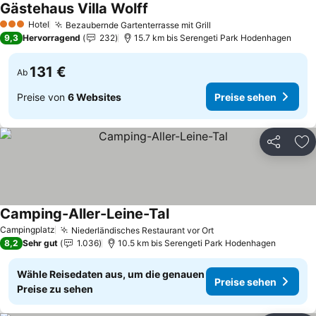
Gästehaus Villa Wolff
Preise sehen
Hotel
Bezaubernde Gartenterrasse mit Grill
Preise sehen
3 Sterne
9,3
Hervorragend
232
15.7 km bis Serengeti Park Hodenhagen
131 €
Ab
Preise von
6 Websites
Preise sehen
Teilen
Zu
Camping-Aller-Leine-Tal
Preise sehen
Campingplatz
Niederländisches Restaurant vor Ort
Preise sehen
8,2
Sehr gut
1.036
10.5 km bis Serengeti Park Hodenhagen
Wähle Reisedaten aus, um die genauen
Preise sehen
Preise zu sehen