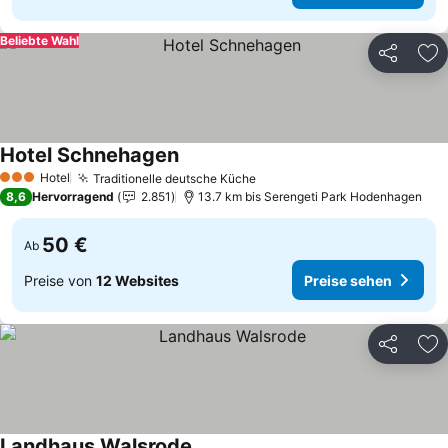
Beliebte Wahl
Teilen
Zu
Hotel Schnehagen
Preise sehen
Hotel
Traditionelle deutsche Küche
Preise sehen
3 Sterne
8,6
Hervorragend
2.851
13.7 km bis Serengeti Park Hodenhagen
50 €
Ab
Preise von
12 Websites
Preise sehen
Teilen
Zu
Landhaus Walsrode