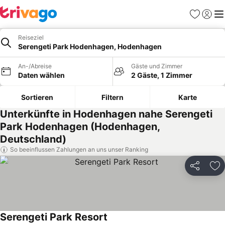
Favoriten
Einlog
Me
Reiseziel
Serengeti Park Hodenhagen, Hodenhagen
An-/Abreise
Gäste und Zimmer
Daten wählen
2 Gäste, 1 Zimmer
Sortieren
Filtern
Karte
Unterkünfte in Hodenhagen nahe Serengeti
Park Hodenhagen (Hodenhagen,
Deutschland)
So beeinflussen Zahlungen an uns unser Ranking
Teilen
Zu
Serengeti Park Resort
Preise sehen