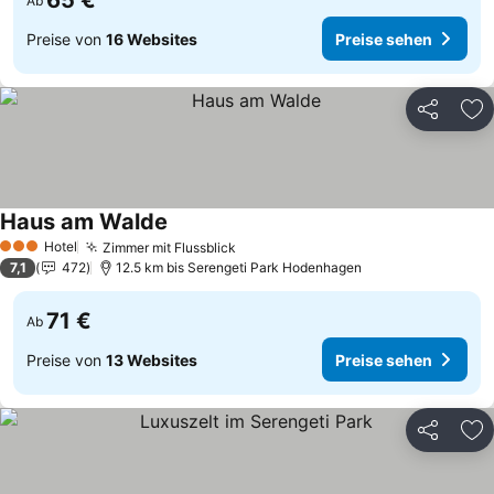
65 €
Ab
Preise von
16 Websites
Preise sehen
Teilen
Zu
Haus am Walde
Preise sehen
Hotel
Zimmer mit Flussblick
Preise sehen
3 Sterne
7,1
472
12.5 km bis Serengeti Park Hodenhagen
71 €
Ab
Preise von
13 Websites
Preise sehen
Teilen
Zu