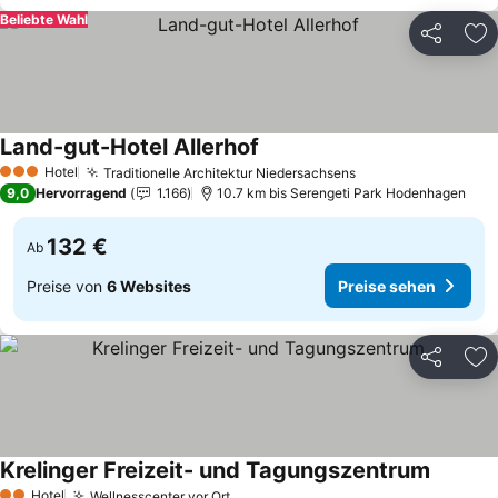
Beliebte Wahl
Teilen
Zu
Land-gut-Hotel Allerhof
Preise sehen
Hotel
Traditionelle Architektur Niedersachsens
Preise sehen
3 Sterne
9,0
Hervorragend
1.166
10.7 km bis Serengeti Park Hodenhagen
132 €
Ab
Preise von
6 Websites
Preise sehen
Teilen
Zu
Krelinger Freizeit- und Tagungszentrum
Preise 
Hotel
Wellnesscenter vor Ort