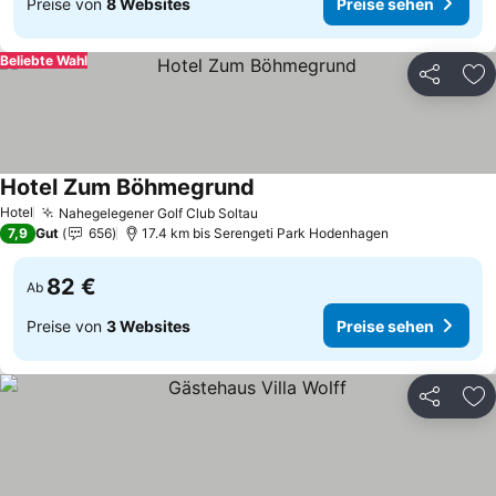
Preise von
8 Websites
Preise sehen
Beliebte Wahl
Teilen
Zu
Hotel Zum Böhmegrund
Preise sehen
Hotel
Nahegelegener Golf Club Soltau
Preise sehen
7,9
Gut
656
17.4 km bis Serengeti Park Hodenhagen
82 €
Ab
Preise von
3 Websites
Preise sehen
Teilen
Zu