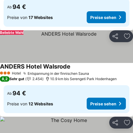
94 €
Ab
Preise von
17 Websites
Preise sehen
Beliebte Wahl
Teilen
Zu
ANDERS Hotel Walsrode
Preise sehen
Hotel
Entspannung in der finnischen Sauna
Preise sehen
3 Sterne
8,2
Sehr gut
2.454
10.9 km bis Serengeti Park Hodenhagen
94 €
Ab
Preise von
12 Websites
Preise sehen
Teilen
Zu