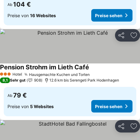
104 €
Ab
Preise von
16 Websites
Preise sehen
Teilen
Zu
Pension Strohm im Lieth Café
Preise sehen
Hotel
Hausgemachte Kuchen und Torten
Preise sehen
3 Sterne
8,1
Sehr gut
908
12.6 km bis Serengeti Park Hodenhagen
79 €
Ab
Preise von
5 Websites
Preise sehen
Teilen
Zu