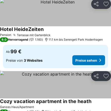
Teilen
Zu
Hotel HeideZeiten
Preise sehen
Pension
Terrasse mit Gartenblick
Preise sehen
9,0
Hervorragend
1.160
11.1 km bis Serengeti Park Hodenhagen
99 €
Ab
Preise von
3 Websites
Preise sehen
Teilen
Zu
Cozy vacation apartment in the heath
Preise seh
Ganzes Haus/Apartment