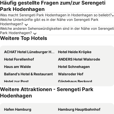
Häufig gestellte Fragen zum/zur Serengeti
Park Hodenhagen
Was macht Serengeti Park Hodenhagen in Hodenhagen so beliebt?
Welche Unterkünfte gibt es in der Nähe von Serengeti Park
Hodenhagen?
Welche anderen Sehenswürdigkeiten sind in der Nähe von Serengeti
Park Hodenhagen?
Weitere Top Hotels
ACHAT Hotel Lüneburger Heide
Hotel Heide Kröpke
Hotel Forellenhof
ANDERS Hotel Walsrode
Haus am Walde
Hotel Schnehagen
Balland's Hotel & Restaurant
Walsroder Hof
Hotel zur Post
Gästehaus Beckord
Weitere Attraktionen - Serengeti Park
Park Hotel Berlin
Lieth-Hotel-Grünreich
Hodenhagen
Stadtschänke
Biohotel WildLand Natural Resort
Landhaus Walsrode
Land-gut-Hotel Allerhof
Hafen Hamburg
Hamburg Hauptbahnhof
Hotel Zum Böhmegrund
Pension Strohm im Lieth Café