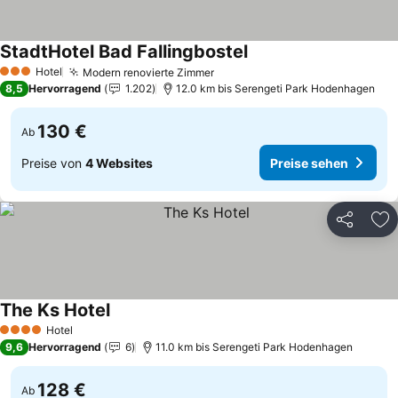
StadtHotel Bad Fallingbostel
Preise sehen
Hotel
Modern renovierte Zimmer
Preise sehen
3 Sterne
8,5
Hervorragend
1.202
12.0 km bis Serengeti Park Hodenhagen
130 €
Ab
Preise von
4 Websites
Preise sehen
Teilen
Zu
The Ks Hotel
Preise sehen
Hotel
4 Sterne
9,6
Hervorragend
6
11.0 km bis Serengeti Park Hodenhagen
128 €
Ab