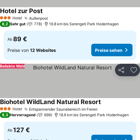
Hotel zur Post
Preise sehen
Hotel
Außenpool
Preise sehen
3 Sterne
8,2
Sehr gut
778
19.8 km bis Serengeti Park Hodenhagen
89 €
Ab
Preise von
12 Websites
Preise sehen
Beliebte Wahl
Teilen
Zu
Biohotel WildLand Natural Resort
Preise sehen
Hotel
Entspannender Saunabereich im Freien
Preise sehen
3 Sterne
9,3
Hervorragend
699
18.6 km bis Serengeti Park Hodenhagen
127 €
Ab