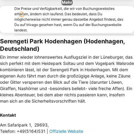
Mehr
Die Preise und Verfügbarkeit, die wir von Buchungswebsites
erhalten, ändern sich laufend. Das bedeutet, dass Du
möglicherweise nicht immer genau dasselbe Angebot findest, das
Du auf trivago gesehen hast, wenn Du auf der Buchungswebsite
landest.
Serengeti Park Hodenhagen (Hodenhagen,
Deutschland)
Ein immer wieder lohnenswertes Ausflugsziel in der Lüneburger, das
sich perfekt mit dem Heidepark Soltau und dem Vogelpark Walsrode
kombinieren lässt, ist der Serengeti Park in Hodenhagen. Mit dem
eigenen Auto fährt man durch die großzügige Anlage, keine Zäune
oder Gitter versperren den Blick auf die Tiere (darunter Löwen,
Giraffen, Nashörner und -besonders beliebt- viele freche Affen). Ein
kleines Abenteuer, bei dem aber nichts passieren kann, insofern
man sich an die Sicherheitsvorschriften hält.
Kontakt
Am Safaripark 1
,
29693
,
Telefon
:
+49(5164)531
|
Offizielle Website