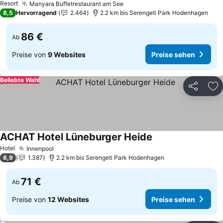
Resort
Manyara Buffetrestaurant am See
Preise sehen
8,5
Hervorragend
2.464
2.2 km bis Serengeti Park Hodenhagen
86 €
Ab
Preise von
9 Websites
Preise sehen
Beliebte Wahl
Teilen
Zu
ACHAT Hotel Lüneburger Heide
Preise sehen
Hotel
Innenpool
Preise sehen
6,9
1.387
2.2 km bis Serengeti Park Hodenhagen
71 €
Ab
Preise von
12 Websites
Preise sehen