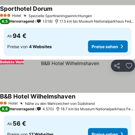
Sporthotel Dorum
Preise sehen
Hotel
Spezielle Sporttrainingseinrichtungen
Preise sehen
3 Sterne
8,5
Hervorragend
1.018
17.5 km bis Museum Nationalparkhaus Fedde
94 €
Ab
Preise von
4 Websites
Preise sehen
Beliebte Wahl
Teilen
Zu
B&B Hotel Wilhelmshaven
Preise sehen
Hotel
Nähe zu den Wahrzeichen von Südstrand
Preise sehen
2 Sterne
8,6
Hervorragend
4.570
18.7 km bis Museum Nationalparkhaus Fedd
56 €
Ab
Preise von
17 Websites
Preise sehen