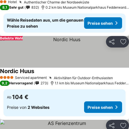
Hotel
Authentischer Charme der Nordseeküste
Preise sehen
2 Sterne
8,1
Sehr gut
832
0.2 km bis Museum Nationalparkhaus Fedderwarder
Wähle Reisedaten aus, um die genauen
Preise sehen
Preise zu sehen
Beliebte Wahl
Teilen
Zu
Nordic Huus
Preise sehen
Serviced apartment
Aktivitäten für Outdoor-Enthusiasten
Preise 
4 Sterne
9,2
Hervorragend
273
1.1 km bis Museum Nationalparkhaus Fedderwa
104 €
Ab
Preise von
2 Websites
Preise sehen
Teilen
Zu