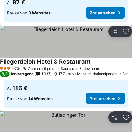
87 €
Ab
Preise von
3 Websites
Preise sehen
Teilen
Zu
Fliegerdeich Hotel & Restaurant
Preise sehen
Hotel
Zimmer mit privater Sauna und Badewanne
Preise sehen
3 Sterne
9,3
Hervorragend
1.937
17.7 km bis Museum Nationalparkhaus Fedde
116 €
Ab
Preise von
14 Websites
Preise sehen
Teilen
Zu