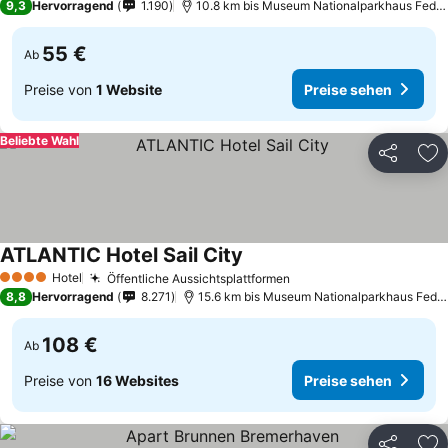
9,3
Hervorragend
1.190
10.8 km bis Museum Nationalparkhaus Fedde
55 €
Ab
Preise von
1 Website
Preise sehen
Beliebte Wahl
Teilen
Zu
ATLANTIC Hotel Sail City
Preise sehen
Hotel
Öffentliche Aussichtsplattformen
Preise sehen
4 Sterne
8,8
Hervorragend
8.271
15.6 km bis Museum Nationalparkhaus Fedde
108 €
Ab
Preise von
16 Websites
Preise sehen