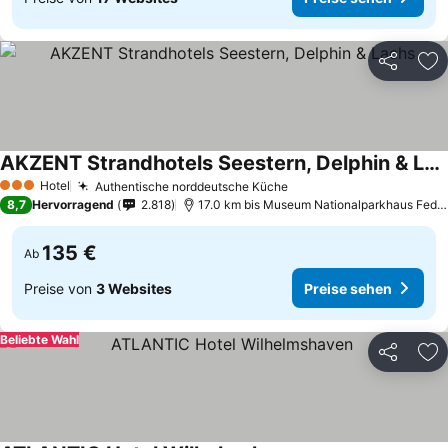
Teilen
Zu
AKZENT Strandhotels Seestern, Delphin & Lachs
Preise sehen
Hotel
Authentische norddeutsche Küche
Preise sehen
3 Sterne
8,7
Hervorragend
2.818
17.0 km bis Museum Nationalparkhaus Fedde
135 €
Ab
Preise von
3 Websites
Preise sehen
Beliebte Wahl
Teilen
Zu