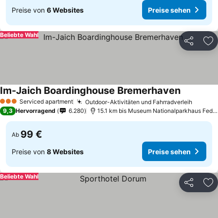
Preise von
6 Websites
Preise sehen
Beliebte Wahl
Teilen
Zu
Im-Jaich Boardinghouse Bremerhaven
Preise se
Serviced apartment
Outdoor-Aktivitäten und Fahrradverleih
Preise
3 Sterne
9,3
Hervorragend
6.280
15.1 km bis Museum Nationalparkhaus Fedde
99 €
Ab
Preise von
8 Websites
Preise sehen
Beliebte Wahl
Teilen
Zu