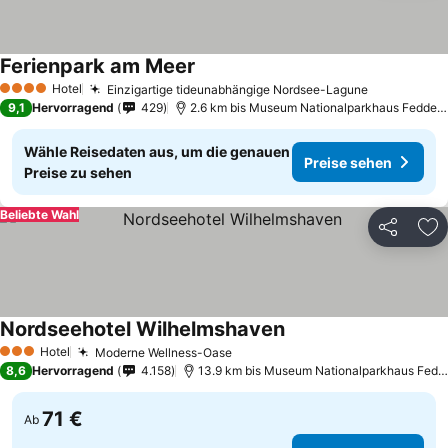
Ferienpark am Meer
Preise sehen
Hotel
Einzigartige tideunabhängige Nordsee-Lagune
Preise seh
4 Sterne
9,1
Hervorragend
429
2.6 km bis Museum Nationalparkhaus Fedderw
Wähle Reisedaten aus, um die genauen
Preise sehen
Preise zu sehen
Beliebte Wahl
Teilen
Zu
Nordseehotel Wilhelmshaven
Preise sehen
Hotel
Moderne Wellness-Oase
Preise sehen
3 Sterne
8,6
Hervorragend
4.158
13.9 km bis Museum Nationalparkhaus Fedde
71 €
Ab