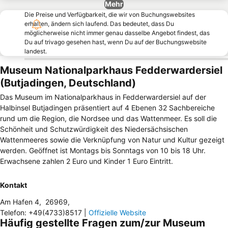
Mehr
Die Preise und Verfügbarkeit, die wir von Buchungswebsites
erhalten, ändern sich laufend. Das bedeutet, dass Du
möglicherweise nicht immer genau dasselbe Angebot findest, das
Du auf trivago gesehen hast, wenn Du auf der Buchungswebsite
landest.
Museum Nationalparkhaus Fedderwardersiel
(Butjadingen, Deutschland)
Das Museum im Nationalparkhaus in Fedderwardersiel auf der
Halbinsel Butjadingen präsentiert auf 4 Ebenen 32 Sachbereiche
rund um die Region, die Nordsee und das Wattenmeer. Es soll die
Schönheit und Schutzwürdigkeit des Niedersächsischen
Wattenmeeres sowie die Verknüpfung von Natur und Kultur gezeigt
werden. Geöffnet ist Montags bis Sonntags von 10 bis 18 Uhr.
Erwachsene zahlen 2 Euro und Kinder 1 Euro Eintritt.
Kontakt
Am Hafen 4
,
26969
,
Telefon
:
+49(4733)8517
|
Offizielle Website
Häufig gestellte Fragen zum/zur Museum