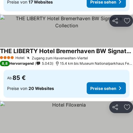
Preise von
17 Websites
Preise sehen
Teilen
Zu
THE LIBERTY Hotel Bremerhaven BW Signature Collection
Preise sehen
Hotel
Zugang zum Havenwelten-Viertel
Preise sehen
4 Sterne
8,8
Hervorragend
5.043
15.4 km bis Museum Nationalparkhaus Fedd
85 €
Ab
Preise von
20 Websites
Preise sehen
Teilen
Zu