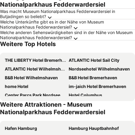
Nationalparkhaus Fedderwardersiel
Was macht Museum Nationalparkhaus Fedderwardersiel in
Butjadingen so beliebt?
Welche Unterkünfte gibt es in der Nähe von Museum
Nationalparkhaus Fedderwardersiel?
Welche anderen Sehenswürdigkeiten sind in der Nähe von Museum
Nationalparkhaus Fedderwardersiel?
Weitere Top Hotels
THE LIBERTY Hotel Bremerhaven BW Signature Collection
ATLANTIC Hotel Sail City
ATLANTIC Hotel Wilhelmshaven
Nordseehotel Wilhelmshaven
B&B Hotel Wilhelmshaven
B&B Hotel Bremerhaven
home Hotel
im-jaich Hotel Bremerhaven
Center Parcs Park Nordseeküste
Hotel Columbus
Weitere Attraktionen - Museum
Best Western Plus Hotel Bremerhaven
Nautic Hotel Bremerhaven
Nationalparkhaus Fedderwardersiel
DORMERO Hotel Wilhelmshaven
City Hotel
havenhostel Bremerhaven
Fliegerdeich Hotel & Restaurant
Hafen Hamburg
Hamburg Hauptbahnhof
Nordsee Hotel Bremerhaven Fischereihafen
Banter Hof