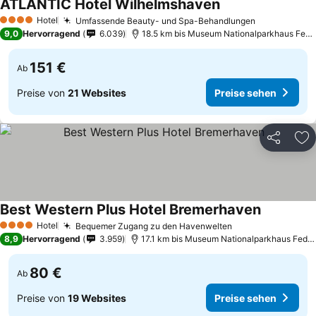
ATLANTIC Hotel Wilhelmshaven
Preise sehen
Hotel
Umfassende Beauty- und Spa-Behandlungen
Preise seh
4 Sterne
9,0
Hervorragend
6.039
18.5 km bis Museum Nationalparkhaus Fedd
151 €
Ab
Preise von
21 Websites
Preise sehen
Teilen
Zu
Best Western Plus Hotel Bremerhaven
Preise se
Hotel
Bequemer Zugang zu den Havenwelten
Preise sehen
4 Sterne
8,9
Hervorragend
3.959
17.1 km bis Museum Nationalparkhaus Fedde
80 €
Ab
Preise von
19 Websites
Preise sehen