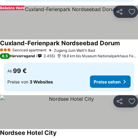
Beliebte Wahl
Teilen
Zu
Cuxland-Ferienpark Nordseebad Dorum
Preise 
Serviced apartment
Zugang zum Watt'n Bad
Preise sehen
3 Sterne
8,5
Hervorragend
3.455
18.8 km bis Museum Nationalparkhaus Fedd
99 €
Ab
Preise von
3 Websites
Preise sehen
Teilen
Zu
Nordsee Hotel City
Preise sehen