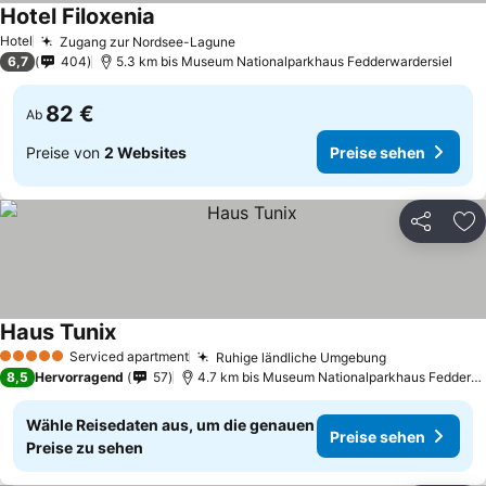
Hotel Filoxenia
Preise sehen
Hotel
Zugang zur Nordsee-Lagune
Preise sehen
6,7
404
5.3 km bis Museum Nationalparkhaus Fedderwardersiel
82 €
Ab
Preise von
2 Websites
Preise sehen
Teilen
Zu
Haus Tunix
Preise sehen
Serviced apartment
Ruhige ländliche Umgebung
Preise sehe
5 Sterne
8,5
Hervorragend
57
4.7 km bis Museum Nationalparkhaus Fedderwa
Wähle Reisedaten aus, um die genauen
Preise sehen
Preise zu sehen