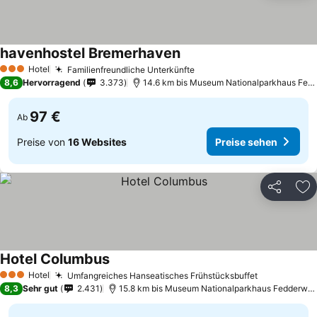
havenhostel Bremerhaven
Preise sehen
Hotel
Familienfreundliche Unterkünfte
Preise sehen
3 Sterne
8,6
Hervorragend
3.373
14.6 km bis Museum Nationalparkhaus Fedd
97 €
Ab
Preise von
16 Websites
Preise sehen
Teilen
Zu
Hotel Columbus
Preise sehen
Hotel
Umfangreiches Hanseatisches Frühstücksbuffet
Preise seh
3 Sterne
8,3
Sehr gut
2.431
15.8 km bis Museum Nationalparkhaus Fedderward