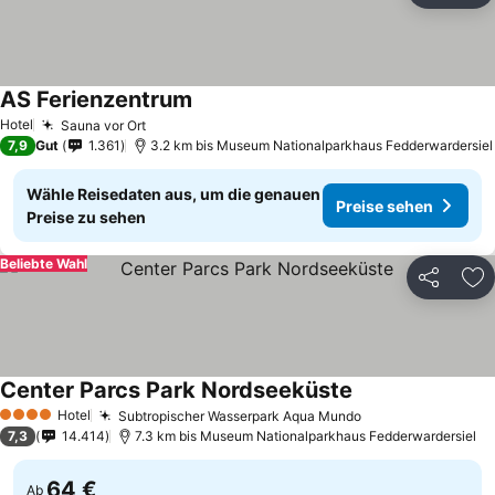
AS Ferienzentrum
Preise sehen
Hotel
Sauna vor Ort
Preise sehen
7,9
Gut
1.361
3.2 km bis Museum Nationalparkhaus Fedderwardersiel
Wähle Reisedaten aus, um die genauen
Preise sehen
Preise zu sehen
Beliebte Wahl
Teilen
Zu
Center Parcs Park Nordseeküste
Preise sehen
Hotel
Subtropischer Wasserpark Aqua Mundo
Preise sehen
4 Sterne
7,3
14.414
7.3 km bis Museum Nationalparkhaus Fedderwardersiel
64 €
Ab