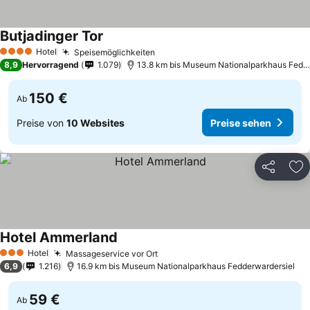
Butjadinger Tor
Preise sehen
Hotel
Speisemöglichkeiten
Preise sehen
4 Sterne
8,9
Hervorragend
1.079
13.8 km bis Museum Nationalparkhaus Fedde
150 €
Ab
Preise von
10 Websites
Preise sehen
Teilen
Zu
Hotel Ammerland
Preise sehen
Hotel
Massageservice vor Ort
Preise sehen
3 Sterne
6,9
1.216
16.9 km bis Museum Nationalparkhaus Fedderwardersiel
59 €
Ab