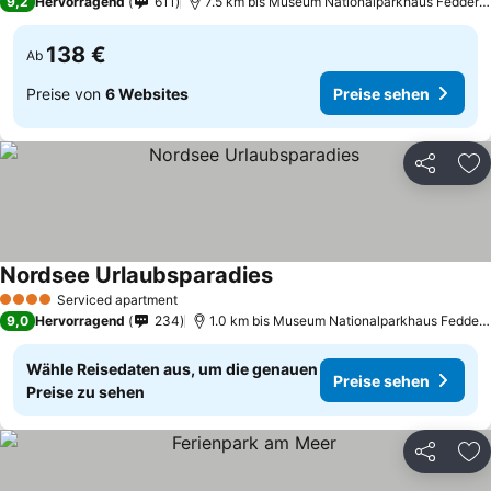
9,2
Hervorragend
611
7.5 km bis Museum Nationalparkhaus Fedderwa
138 €
Ab
Preise von
6 Websites
Preise sehen
Teilen
Zu
Nordsee Urlaubsparadies
Preise sehen
Serviced apartment
4 Sterne
9,0
Hervorragend
234
1.0 km bis Museum Nationalparkhaus Fedderw
Wähle Reisedaten aus, um die genauen
Preise sehen
Preise zu sehen
Teilen
Zu