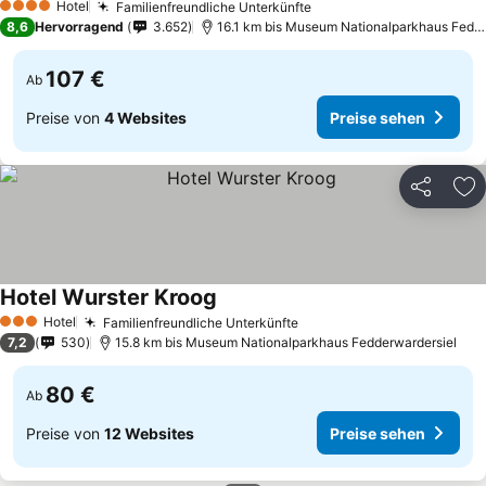
Hotel
Familienfreundliche Unterkünfte
Preise sehen
4 Sterne
8,6
Hervorragend
3.652
16.1 km bis Museum Nationalparkhaus Fedde
107 €
Ab
Preise von
4 Websites
Preise sehen
Teilen
Zu
Hotel Wurster Kroog
Preise sehen
Hotel
Familienfreundliche Unterkünfte
Preise sehen
3 Sterne
7,2
530
15.8 km bis Museum Nationalparkhaus Fedderwardersiel
80 €
Ab
Preise von
12 Websites
Preise sehen