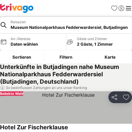
Favoriten
Einlog
Me
Reiseziel
Museum Nationalparkhaus Fedderwardersiel, Butjadingen
An-/Abreise
Gäste und Zimmer
Daten wählen
2 Gäste, 1 Zimmer
Sortieren
Filtern
Karte
Unterkünfte in Butjadingen nahe Museum
Nationalparkhaus Fedderwardersiel
(Butjadingen, Deutschland)
So beeinflussen Zahlungen an uns unser Ranking
Beliebte Wahl
Teilen
Zu
Hotel Zur Fischerklause
Preise sehen