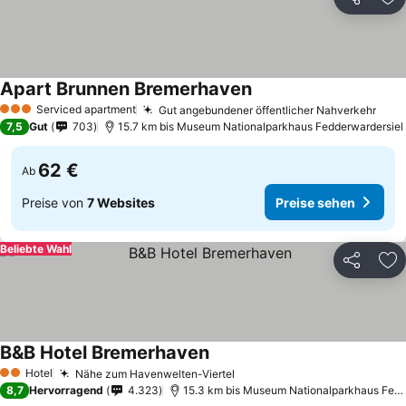
Teilen
Zu
Apart Brunnen Bremerhaven
Preise sehen
Serviced apartment
Gut angebundener öffentlicher Nahverkehr
Prei
3 Sterne
7,5
Gut
703
15.7 km bis Museum Nationalparkhaus Fedderwardersiel
62 €
Ab
Preise von
7 Websites
Preise sehen
Beliebte Wahl
Teilen
Zu
B&B Hotel Bremerhaven
Preise sehen
Hotel
Nähe zum Havenwelten-Viertel
Preise sehen
2 Sterne
8,7
Hervorragend
4.323
15.3 km bis Museum Nationalparkhaus Fedd