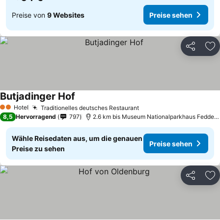
Preise von
9 Websites
Preise sehen
Teilen
Zu
Butjadinger Hof
Preise sehen
Hotel
Traditionelles deutsches Restaurant
Preise sehen
2 Sterne
8,5
Hervorragend
797
2.6 km bis Museum Nationalparkhaus Fedderw
Wähle Reisedaten aus, um die genauen
Preise sehen
Preise zu sehen
Teilen
Zu