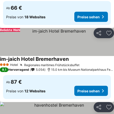
66 €
Ab
Preise von
18 Websites
Preise sehen
Beliebte Wahl
Teilen
Zu
im-jaich Hotel Bremerhaven
Preise sehen
Hotel
Regionales maritimes Frühstücksbuffet
Preise sehen
3 Sterne
9,1
Hervorragend
5.054
15.0 km bis Museum Nationalparkhaus Fedd
87 €
Ab
Preise von
12 Websites
Preise sehen
Teilen
Zu