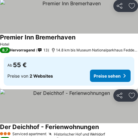
Teilen
Zu
Premier Inn Bremerhaven
Preise sehen
Hotel
8,7
Hervorragend
13
14.8 km bis Museum Nationalparkhaus Fedderw
55 €
Ab
Preise von
2 Websites
Preise sehen
Teilen
Zu
Der Deichhof - Ferienwohnungen
Preise sehen
Serviced apartment
Historischer Hof und Wehldorf
Preise sehen
3 Sterne