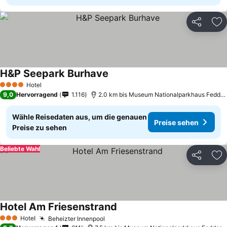
Teilen
Zu
H&P Seepark Burhave
Preise sehen
Hotel
4 Sterne
9,0
Hervorragend
1.116
2.0 km bis Museum Nationalparkhaus Fedder
Wähle Reisedaten aus, um die genauen
Preise sehen
Preise zu sehen
Beliebte Wahl
Teilen
Zu
Hotel Am Friesenstrand
Preise sehen
Hotel
Beheizter Innenpool
Preise sehen
3 Sterne