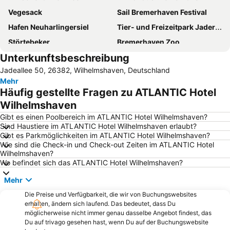
Vegesack
Sail Bremerhaven Festival
Hafen Neuharlingersiel
Tier- und Freizeitpark Jaderpark
Störtebeker
Bremerhaven Zoo
Unterkunftsbeschreibung
Spielscheune Burhave
Altenwalde
Jadeallee 50, 26382, Wilhelmshaven, Deutschland
Am Yachthafen
Strand Neuharlingersiel
Mehr
Schaufenster Fischereihafen
Schloss Aurich
Häufig gestellte Fragen zu ATLANTIC Hotel
Deutsches Auswandererhaus
Kurhaus Dangast
Wilhelmshaven
Bahnhof Wilhelmshaven
Blumenthal
Gibt es einen Poolbereich im ATLANTIC Hotel Wilhelmshaven?
Sind Haustiere im ATLANTIC Hotel Wilhelmshaven erlaubt?
Bahnhof Oldenburg
Strand Spiekeroog
Gibt es Parkmöglichkeiten im ATLANTIC Hotel Wilhelmshaven?
Wie sind die Check-in und Check-out Zeiten im ATLANTIC Hotel
Weser-Ems-Hallen
HafenBus
Wilhelmshaven?
Kurpark Bad Zwischenahn
Hafenblick
Wo befindet sich das ATLANTIC Hotel Wilhelmshaven?
Bad Zwischenahner Woche
Langeoog Airport
Mehr
Weser-Strandbad
Alte Inselkirche
Die Preise und Verfügbarkeit, die wir von Buchungswebsites
erhalten, ändern sich laufend. Das bedeutet, dass Du
Stadtbremisches Überseehafengebiet Bremerhaven
Deutsches Marinemuseum
möglicherweise nicht immer genau dasselbe Angebot findest, das
Bernsteinsee
Deichkirche Carolinensiel
Du auf trivago gesehen hast, wenn Du auf der Buchungswebsite