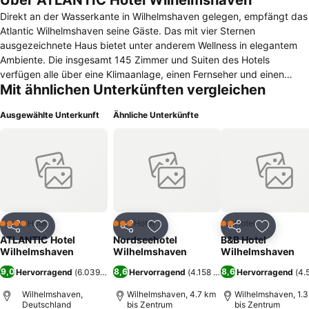
Über ATLANTIC Hotel Wilhelmshaven
Direkt an der Wasserkante in Wilhelmshaven gelegen, empfängt das
Atlantic Wilhelmshaven seine Gäste. Das mit vier Sternen
ausgezeichnete Haus bietet unter anderem Wellness in elegantem
Ambiente. Die insgesamt 145 Zimmer und Suiten des Hotels
verfügen alle über eine Klimaanlage, einen Fernseher und einen
Mit ähnlichen Unterkünften vergleichen
kostenfreien WLAN-Zugang. Auch eine Minibar, ein Safe und ein
Schreibtisch gehören zur Grundausstattung. Die Suiten verfügen
Ausgewählte Unterkunft
Ähnliche Unterkünfte
zudem über ein Sofa und Sessel, darüber hinaus bieten sie bis zu
zwei Schlafzimmer. Zu den Annehmlichkeiten des Atlantic
Wilhelmshaven gehören ein Spa-Bereich mit Pool und zwei Saunen.
Außerdem werden dort Massagen angeboten. Gleichfalls steht ein
Fitnessraum zur Verfügung. Für Veranstaltungen und Meetings
können ein Festsaal für bis zu 290 Personen und vier
Konferenzräume genutzt werden. Frühstück, Mittag- und
Abendessen lassen sich im hoteleigenen Restaurant Harbour View
Hotel
Hotel
Hotel
4 Sterne
3 Sterne
2 Sterne
Teilen
Zu Favoriten hinzufügen
Teilen
Zu Favoriten hinzufügen
Teilen
Zu Favor
genießen. Weiterhin stehen die Seven C´S Bar und die Casablanca
ATLANTIC Hotel
Nordseehotel
B&B Hotel
Smoker´s Lounge bereit. Der Kaiser-Wilhelm-Brunnen befindet sich
Wilhelmshaven
Wilhelmshaven
Wilhelmshaven
fußläufig gut einen Kilometer von der Unterkunft entfernt, während
9,0
8,6
8,6
Hervorragend
(
6.039 Bewertungen
Hervorragend
)
(
4.158 Bewertungen
Hervorragend
)
(
4.
das Deutsche Marinemuseum in etwa zwei Kilometern Entfernung
liegt.
Wilhelmshaven,
Wilhelmshaven, 4.7 km
Wilhelmshaven, 1.
Deutschland
bis Zentrum
bis Zentrum