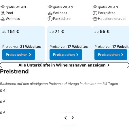
gratis WLAN
gratis WLAN
gratis WLAN
Pool
Wellness
Parkplätze
Wellness
Parkplätze
Haustiere erlaubt
Preise sehen
Preise sehen
Preise sehen
151 €
71 €
55 €
ab
ab
ab
Preise von
21 Websites
Preise von
17 Websites
Preise von
17 Websi
Preise sehen
Preise sehen
Preise sehen
Alle Unterkünfte in Wilhelmshaven anzeigen
Preistrend
Basierend auf den niedrigsten Preisen auf trivago in den letzten 30 Tagen
0 €
0 €
0 €