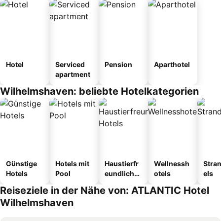
Hotel
Serviced
Pension
Aparthotel
apartment
Wilhelmshaven: beliebte Hotelkategorien
Günstige
Hotels mit
Haustierfr
Wellnessh
Stra
Hotels
Pool
eundliche
otels
els
Hotels
Reiseziele in der Nähe von: ATLANTIC Hotel
Wilhelmshaven