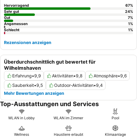
frischer Früchte und Eierspeisen nach Wunsch, geschätzt wird.
Hervorragend
67
%
Für ein noch besseres Erlebnis empfiehlt es sich, ein Zimmer mit
Sehr gut
24
%
Balkon und Meerblick
Gut
zu buchen, um die atemberaubende
7
%
Angemessen
1
%
Umgebung voll auszukosten.
Schlecht
1
%
Rezensionen anzeigen
Überdurchschnittlich gut bewertet für
Wilhelmshaven
Erfahrung
•
9,9
Aktivitäten
•
9,8
Atmosphäre
•
9,6
Sauberkeit
•
9,5
Outdoor-Aktivitäten
•
9,4
Mehr Bewertungen anzeigen
Top-Ausstattungen und Services
WLAN in Lobby
WLAN im Zimmer
Pool
Wellness
Haustiere erlaubt
Klimaanlage