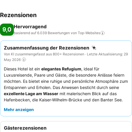
Rezensionen
Hervorragend
9,0
basierend auf 6.039 Bewertungen von
Top-Websites
Zusammenfassung der Rezensionen
Von KI zusammengefasst aus 800+ Rezensionen · Letzte Aktualisierung: 29
May 2026
Dieses Hotel ist ein
elegantes Refugium
, ideal für
Luxusreisende, Paare und Gäste, die besondere Anlässe feiern
möchten. Es bietet eine ruhige und persönliche Atmosphäre zum
Entspannen und Erholen. Das Anwesen besticht durch seine
exzellente Lage am Wasser
mit malerischem Blick auf das
Hafenbecken, die Kaiser-Wilhelm-Brücke und den Banter See.
Gäste können sich im hochgelobten
Wellnessbereich
mit Spa,
Mehr anzeigen
Sauna und einem großzügigen Swimmingpool verwöhnen
lassen. Das Personal wird stets für seinen freundlichen und
aufmerksamen Service gelobt, während das
Frühstücksbuffet
Gästerezensionen
für seine umfangreiche und vielfältige Auswahl, einschließlich