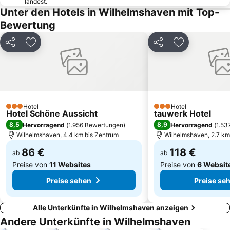
landest.
Museum Nationalparkhaus Fedderwardersiel
Farge
Unter den Hotels in Wilhelmshaven mit Top-
Lamberti Markt
Vegesack - Stadtteil
Bewertung
Schloß Rastede
Berensch-Arensch
Teilen
Zu Favoriten hinzufügen
Teilen
Zu Favoriten
Nationalpark Niedersächsisches Wattenmeer
Kaiser-Wilhelm-Brücke
Wasserturm Langeoog
Aquarium Wilhelmshaven
Am Alten Deich
Wochenende an der Jade
Erholung
Hafen Aurich
Hotel
Hotel
Olantis Huntebad
Bad 2
3 Sterne
3 Sterne
Hotel Schöne Aussicht
tauwerk Hotel
8,5
8,9
Hervorragend
(
1.956 Bewertungen
)
Hervorragend
(
1.53
Wilhelmshaven, 4.4 km bis Zentrum
Wilhelmshaven, 2.7 km
86 €
118 €
ab
ab
Preise von
11 Websites
Preise von
6 Websit
Preise sehen
Preise se
Alle Unterkünfte in Wilhelmshaven anzeigen
Andere Unterkünfte in Wilhelmshaven