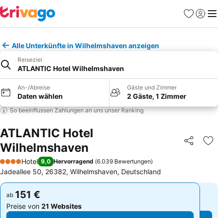
Favoriten
Einlog
Me
Alle Unterkünfte in Wilhelmshaven anzeigen
Reiseziel
ATLANTIC Hotel Wilhelmshaven
An-/Abreise
Gäste und Zimmer
Daten wählen
2 Gäste, 1 Zimmer
So beeinflussen Zahlungen an uns unser Ranking
ATLANTIC Hotel
Wilhelmshaven
Teilen
Zu
Hotel
9,0
Hervorragend
(
6.039 Bewertungen
)
4 Sterne
Jadeallee 50, 26382, Wilhelmshaven, Deutschland
151 €
151 €
ab
ab
Preise von
21 Websites
Preise von
21 Websites