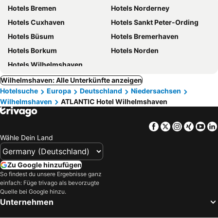
Hotels Bremen
Hotels Norderney
Hotels Cuxhaven
Hotels Sankt Peter-Ording
Hotels Büsum
Hotels Bremerhaven
Hotels Borkum
Hotels Norden
Hotels Wilhelmshaven
Wilhelmshaven: Alle Unterkünfte anzeigen
Hotelsuche
Europa
Deutschland
Niedersachsen
Wilhelmshaven
ATLANTIC Hotel Wilhelmshaven
Facebook
Twitter
Instagra
Xing
Yo
Wähle Dein Land
Zu Google hinzufügen
So findest du unsere Ergebnisse ganz
einfach: Füge trivago als bevorzugte
Quelle bei Google hinzu.
Unternehmen