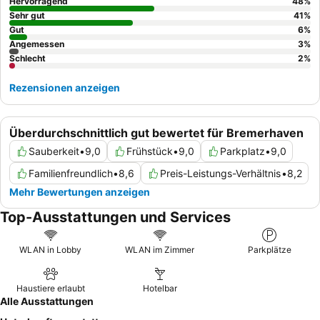
freundliche und hilfsbereite Personal, und das
reichhaltige,
Hervorragend
48
%
vielfältige und köstliche Frühstücksbuffet
übertrifft stets die
Sehr gut
41
%
Erwartungen. Wer ein ruhigeres Erlebnis sucht, dem wird ein
Gut
6
%
Angemessen
3
%
Zimmer mit Gartenblick empfohlen.
Schlecht
2
%
Rezensionen anzeigen
Überdurchschnittlich gut bewertet für Bremerhaven
Sauberkeit
•
9,0
Frühstück
•
9,0
Parkplatz
•
9,0
Familienfreundlich
•
8,6
Preis-Leistungs-Verhältnis
•
8,2
Mehr Bewertungen anzeigen
Top-Ausstattungen und Services
WLAN in Lobby
WLAN im Zimmer
Parkplätze
Haustiere erlaubt
Hotelbar
Alle Ausstattungen