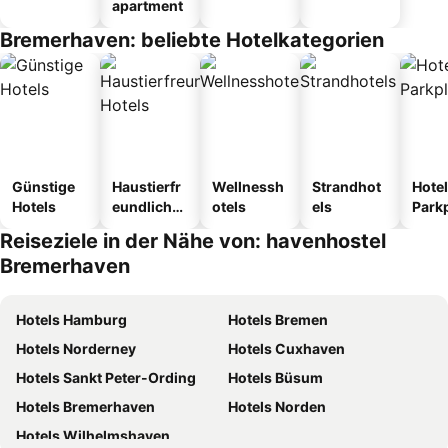
apartment
Bremerhaven: beliebte Hotelkategorien
Günstige
Haustierfr
Wellnessh
Strandhot
Hotel
Hotels
eundliche
otels
els
Park
Hotels
Reiseziele in der Nähe von: havenhostel
Bremerhaven
Hotels Hamburg
Hotels Bremen
Hotels Norderney
Hotels Cuxhaven
Hotels Sankt Peter-Ording
Hotels Büsum
Hotels Bremerhaven
Hotels Norden
Hotels Wilhelmshaven