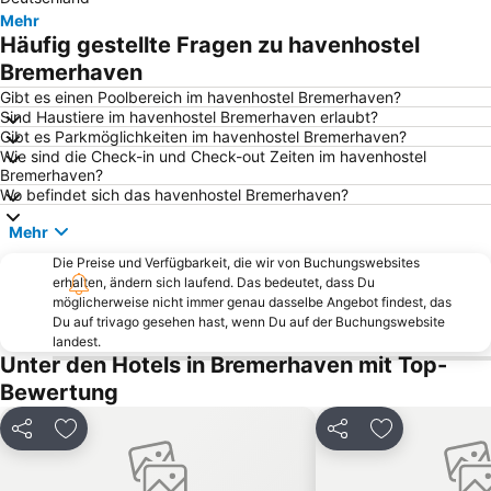
Lesum
Fischereihafen
Mehr
Häufig gestellte Fragen zu havenhostel
Altenwalde
Altenbruch
Bremerhaven
Schaufenster Fischereihafen
Deutsches Auswandererhaus
Gibt es einen Poolbereich im havenhostel Bremerhaven?
Kurhaus Dangast
Bahnhof Wilhelmshaven
Sind Haustiere im havenhostel Bremerhaven erlaubt?
Gibt es Parkmöglichkeiten im havenhostel Bremerhaven?
Gröpelingen
Blumenthal
Wie sind die Check-in und Check-out Zeiten im havenhostel
HafenBus
Kugelbake
Bremerhaven?
Wo befindet sich das havenhostel Bremerhaven?
Insel Neuwerk
Seeterrassen
Mehr
Holte-Spangen
Weser-Strandbad
Oslebshausen
Die Preise und Verfügbarkeit, die wir von Buchungswebsites
Stadtbremisches Überseehafengebiet Bremerhaven
erhalten, ändern sich laufend. Das bedeutet, dass Du
Deutsches Marinemuseum
Bernsteinsee
möglicherweise nicht immer genau dasselbe Angebot findest, das
Du auf trivago gesehen hast, wenn Du auf der Buchungswebsite
Lüdingworth
Museum Nationalparkhaus Fedderwardersiel
landest.
Farge
Vegesack - Stadtteil
Unter den Hotels in Bremerhaven mit Top-
Bewertung
Schloß Rastede
Zoo im Kurpark Döse
Burglesum
Berensch-Arensch
Teilen
Zu Favoriten hinzufügen
Teilen
Zu Favoriten
Käpt´n Cux´s Hafen
Wattwagenfahrt zur Insel Neuwerk
Nationalpark Niedersächsisches Wattenmeer
St Magnus