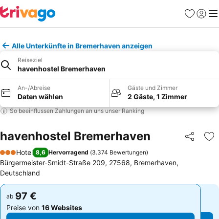
Favoriten
Einlog
Me
Alle Unterkünfte in Bremerhaven anzeigen
Reiseziel
havenhostel Bremerhaven
An-/Abreise
Gäste und Zimmer
Daten wählen
2 Gäste, 1 Zimmer
So beeinflussen Zahlungen an uns unser Ranking
havenhostel Bremerhaven
Teilen
Zu
Hotel
8,6
Hervorragend
(
3.374 Bewertungen
)
3 Sterne
Bürgermeister-Smidt-Straße 209, 27568, Bremerhaven,
Deutschland
97 €
97 €
ab
ab
Preise von
16 Websites
Preise von
16 Websites