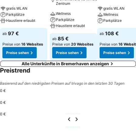
Zentrum
gratis WLAN
gratis WLAN
Wellness
Parkplätze
Wellness
Parkplätze
Haustiere erlaubt
Parkplätze
Haustiere erlaubt
97 €
108 €
ab
ab
85 €
ab
Preise von
16 Websites
Preise von
20 Websites
Preise von
16 Websi
Preise sehen
Preise sehen
Preise sehen
Alle Unterkünfte in Bremerhaven anzeigen
Preistrend
Basierend auf den niedrigsten Preisen auf trivago in den letzten 30 Tagen
0 €
0 €
0 €