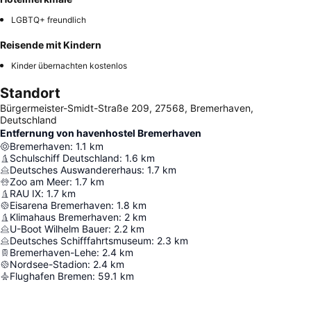
LGBTQ+ freundlich
Reisende mit Kindern
Kinder übernachten kostenlos
Standort
Bürgermeister-Smidt-Straße 209, 27568, Bremerhaven,
Deutschland
Entfernung von havenhostel Bremerhaven
Bremerhaven
:
1.1
km
Schulschiff Deutschland
:
1.6
km
Deutsches Auswandererhaus
:
1.7
km
Zoo am Meer
:
1.7
km
RAU IX
:
1.7
km
Eisarena Bremerhaven
:
1.8
km
Klimahaus Bremerhaven
:
2
km
U-Boot Wilhelm Bauer
:
2.2
km
Deutsches Schifffahrtsmuseum
:
2.3
km
Bremerhaven-Lehe
:
2.4
km
Nordsee-Stadion
:
2.4
km
Flughafen Bremen
:
59.1
km