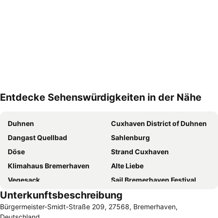
Entdecke Sehenswürdigkeiten in der Nähe
Karte vergrößern
Duhnen
Cuxhaven District of Duhnen
Dangast Quellbad
Sahlenburg
Döse
Strand Cuxhaven
Klimahaus Bremerhaven
Alte Liebe
Vegesack
Sail Bremerhaven Festival
Unterkunftsbeschreibung
Tier- und Freizeitpark Jaderpark
Störtebeker
Bürgermeister-Smidt-Straße 209, 27568, Bremerhaven,
Bremerhaven Zoo
Spielscheune Burhave
Deutschland