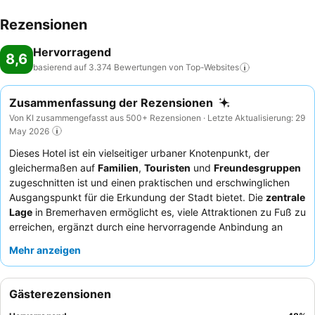
Rezensionen
Hervorragend
8,6
basierend auf 3.374 Bewertungen von
Top-Websites
Zusammenfassung der Rezensionen
Von KI zusammengefasst aus 500+ Rezensionen · Letzte Aktualisierung: 29
May 2026
Dieses Hotel ist ein vielseitiger urbaner Knotenpunkt, der
gleichermaßen auf
Familien
,
Touristen
und
Freundesgruppen
zugeschnitten ist und einen praktischen und erschwinglichen
Ausgangspunkt für die Erkundung der Stadt bietet. Die
zentrale
Lage
in Bremerhaven ermöglicht es, viele Attraktionen zu Fuß zu
erreichen, ergänzt durch eine hervorragende Anbindung an
öffentliche Verkehrsmittel und einen 24-Stunden-Supermarkt
Mehr anzeigen
direkt gegenüber. Die Unterkunft zeichnet sich durch ihr
einzigartiges Angebot an
Wohnmobilstellplätzen
mit Strom-
und Abfallentsorgung sowie einen speziellen
Spielraum
zur
Gästerezensionen
Unterhaltung aus. Die Gäste loben stets das außergewöhnlich