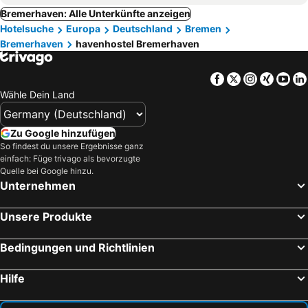
Bremerhaven: Alle Unterkünfte anzeigen
Hotelsuche
Europa
Deutschland
Bremen
Bremerhaven
havenhostel Bremerhaven
Facebook
Twitter
Instagra
Xing
Yo
Wähle Dein Land
Zu Google hinzufügen
So findest du unsere Ergebnisse ganz
einfach: Füge trivago als bevorzugte
Quelle bei Google hinzu.
Unternehmen
Unsere Produkte
Bedingungen und Richtlinien
Hilfe