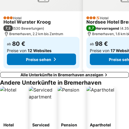
Kaiser-Wilhelm-Brücke
Aquarium Wilhelmshaven
Am Alten Deich
Blockland
Hotel
Hotel
3 Sterne
3 Sterne
Hotel Wurster Kroog
Nordsee Hotel Bre
7,2
8,7
(
530 Bewertungen
)
Hervorragend
(
4.35
Bremerhaven, 2.2 km bis Zentrum
Bremerhaven, 1.6 km b
80 €
98 €
ab
ab
Preise von
12 Websites
Preise von
17 Websi
Preise sehen
Preise se
Alle Unterkünfte in Bremerhaven anzeigen
Andere Unterkünfte in Bremerhaven
Hotel
Serviced
Pension
Aparthotel