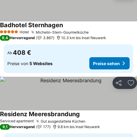
Badhotel Sternhagen
Preise sehen
Hotel
Michelin-Stern-Gourmetküche
Preise sehen
5 Sterne
9,4
Hervorragend
3.867
10.3 km bis Insel Neuwerk
408 €
Ab
Preise von
5 Websites
Preise sehen
Teilen
Zu
Residenz Meeresbrandung
Preise sehen
Serviced apartment
Gut ausgestattete Küchen
Preise sehen
9,1
Hervorragend
177
9.8 km bis Insel Neuwerk