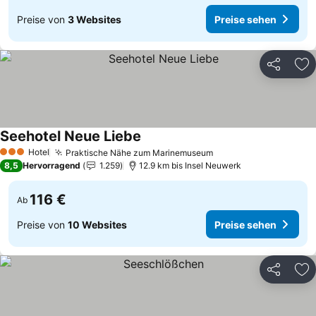
Preise von
3 Websites
Preise sehen
Teilen
Zu
Seehotel Neue Liebe
Preise sehen
Hotel
Praktische Nähe zum Marinemuseum
Preise sehen
3 Sterne
8,5
Hervorragend
1.259
12.9 km bis Insel Neuwerk
116 €
Ab
Preise von
10 Websites
Preise sehen
Teilen
Zu