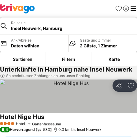
Favoriten
Einlog
Me
Reiseziel
Insel Neuwerk, Hamburg
An-/Abreise
Gäste und Zimmer
Daten wählen
2 Gäste, 1 Zimmer
Sortieren
Filtern
Karte
Unterkünfte in Hamburg nahe Insel Neuwerk
So beeinflussen Zahlungen an uns unser Ranking
Teilen
Zu
Hotel Nige Hus
Preise sehen
Hotel
Gartenfasssauna
Preise sehen
4 Sterne
9,4
Hervorragend
533
0.3 km bis Insel Neuwerk