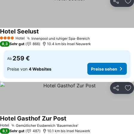
Teilen
Zu
Hotel Seelust
Preise sehen
Hotel
Innenpool und ruhiger Spa-Bereich
Preise sehen
4 Sterne
8,3
Sehr gut
866
10.4 km bis Insel Neuwerk
259 €
Ab
Preise von
4 Websites
Preise sehen
Teilen
Zu
Hotel Gasthof Zur Post
Preise sehen
Hotel
Gemütlicher Essbereich 'Bauernecke'
Preise sehen
8,1
Sehr gut
487
10.1 km bis Insel Neuwerk