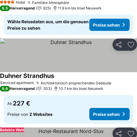
Hotel
Familiäre Atmosphäre
Preise sehen
4 Sterne
8,5
Hervorragend
925
11.9 km bis Insel Neuwerk
Wähle Reisedaten aus, um die genauen
Preise sehen
Preise zu sehen
Teilen
Zu
Duhner Strandhus
Preise sehen
Serviced apartment
Architektonisch ansprechendes Gebäude
Preise seh
9,6
Hervorragend
303
10.7 km bis Insel Neuwerk
227 €
Ab
Preise von
2 Websites
Preise sehen
Beliebte Wahl
Teilen
Zu