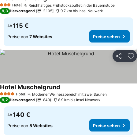
Preise sehen
Hotel
Reichhaltiges Frühstücksbuffet in der Bauernstube
Preise se
3 Sterne
9,3
Hervorragend
2.105
9.7 km bis Insel Neuwerk
115 €
Ab
Preise von
7 Websites
Preise sehen
Teilen
Zu
Hotel Muschelgrund
Preise sehen
Hotel
Moderner Wellnessbereich mit zwei Saunen
Preise sehen
4 Sterne
9,2
Hervorragend
849
8.9 km bis Insel Neuwerk
140 €
Ab
Preise von
5 Websites
Preise sehen