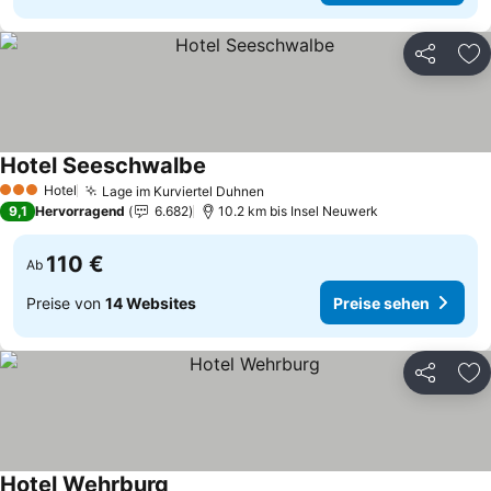
Teilen
Zu
Hotel Seeschwalbe
Preise sehen
Hotel
Lage im Kurviertel Duhnen
Preise sehen
3 Sterne
9,1
Hervorragend
6.682
10.2 km bis Insel Neuwerk
110 €
Ab
Preise von
14 Websites
Preise sehen
Teilen
Zu
Hotel Wehrburg