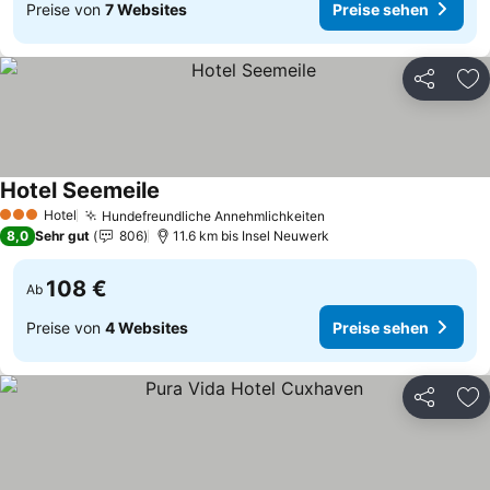
Preise von
7 Websites
Preise sehen
Teilen
Zu
Hotel Seemeile
Preise sehen
Hotel
Hundefreundliche Annehmlichkeiten
Preise sehen
3 Sterne
8,0
Sehr gut
806
11.6 km bis Insel Neuwerk
108 €
Ab
Preise von
4 Websites
Preise sehen
Teilen
Zu