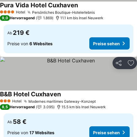
Pura Vida Hotel Cuxhaven
Preise sehen
Hotel
Persönliches Boutique-Hotelerlebnis
Preise sehen
4 Sterne
9,0
Hervorragend
1.869
11.1 km bis Insel Neuwerk
219 €
Ab
Preise von
6 Websites
Preise sehen
Teilen
Zu
B&B Hotel Cuxhaven
Preise sehen
Hotel
Modernes maritimes Gateway-Konzept
Preise sehen
3 Sterne
8,5
Hervorragend
3.095
15.5 km bis Insel Neuwerk
58 €
Ab
Preise von
17 Websites
Preise sehen