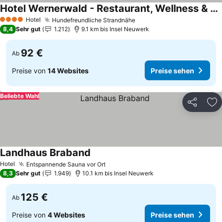
Hotel Wernerwald - Restaurant, Wellness & Events
Preise sehen
Hotel
Hundefreundliche Strandnähe
Preise sehen
4 Sterne
8,4
Sehr gut
1.212
9.1 km bis Insel Neuwerk
92 €
Ab
Preise von
14 Websites
Preise sehen
Beliebte Wahl
Teilen
Zu
Landhaus Braband
Preise sehen
Hotel
Entspannende Sauna vor Ort
Preise sehen
8,3
Sehr gut
1.949
10.1 km bis Insel Neuwerk
125 €
Ab
Preise von
4 Websites
Preise sehen