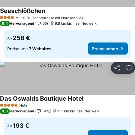
Seeschlößchen
Preise sehen
Hotel
Dachterrasse mit Nordseeblick
Preise sehen
4 Sterne
9,4
Hervorragend
66
9.8 km bis Insel Neuwerk
258 €
Ab
Preise von
7 Websites
Preise sehen
Teilen
Zu
Das Oswalds Boutique Hotel
Preise sehen
Hotel
5 Sterne
9,3
Hervorragend
645
11.1 km bis Insel Neuwerk
193 €
Ab