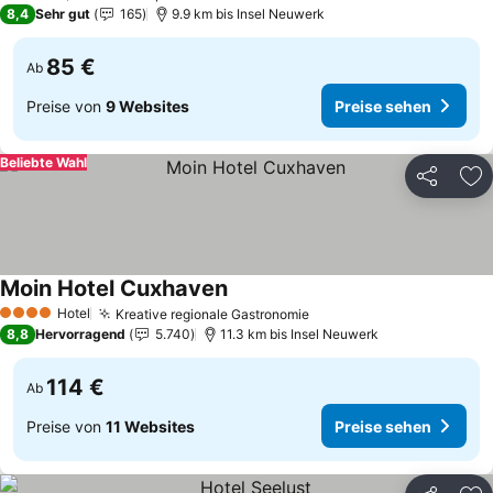
8,4
Sehr gut
165
9.9 km bis Insel Neuwerk
85 €
Ab
Preise von
9 Websites
Preise sehen
Beliebte Wahl
Teilen
Zu
Moin Hotel Cuxhaven
Preise sehen
Hotel
Kreative regionale Gastronomie
Preise sehen
4 Sterne
8,8
Hervorragend
5.740
11.3 km bis Insel Neuwerk
114 €
Ab
Preise von
11 Websites
Preise sehen