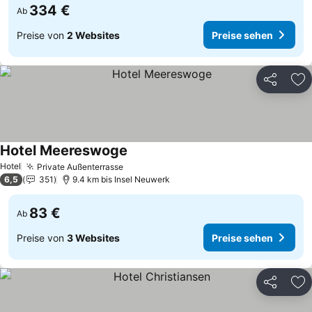
334 €
Ab
Preise von
2 Websites
Preise sehen
Teilen
Zu
Hotel Meereswoge
Preise sehen
Hotel
Private Außenterrasse
Preise sehen
6,5
351
9.4 km bis Insel Neuwerk
83 €
Ab
Preise von
3 Websites
Preise sehen
Teilen
Zu