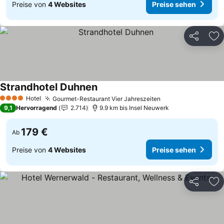
Preise von
4 Websites
Preise sehen
Teilen
Zu
Strandhotel Duhnen
Preise sehen
Hotel
Gourmet-Restaurant Vier Jahreszeiten
Preise sehen
4 Sterne
9,1
Hervorragend
2.714
9.9 km bis Insel Neuwerk
179 €
Ab
Preise von
4 Websites
Preise sehen
Teilen
Zu