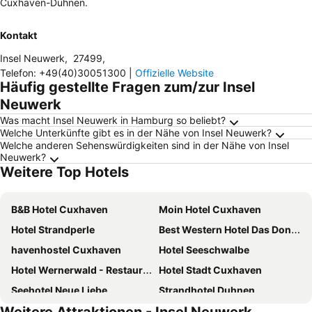
Cuxhaven-Duhnen.
Kontakt
Insel Neuwerk
,
27499
,
Telefon
:
+49(40)30051300
|
Offizielle Website
Häufig gestellte Fragen zum/zur Insel
Neuwerk
Was macht Insel Neuwerk in Hamburg so beliebt?
Welche Unterkünfte gibt es in der Nähe von Insel Neuwerk?
Welche anderen Sehenswürdigkeiten sind in der Nähe von Insel
Neuwerk?
Weitere Top Hotels
B&B Hotel Cuxhaven
Moin Hotel Cuxhaven
Hotel Strandperle
Best Western Hotel Das Donners
havenhostel Cuxhaven
Hotel Seeschwalbe
Hotel Wernerwald - Restaurant, Wellness & Events
Hotel Stadt Cuxhaven
Seehotel Neue Liebe
Strandhotel Duhnen
Hotel Garni Cuxhaven Lerche
Hotel Deichvoigt