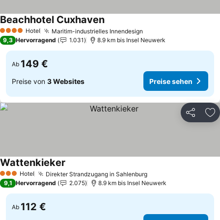
Beachhotel Cuxhaven
Preise sehen
Hotel
Maritim-industrielles Innendesign
Preise sehen
4 Sterne
9,3
Hervorragend
1.031
8.9 km bis Insel Neuwerk
149 €
Ab
Preise von
3 Websites
Preise sehen
Teilen
Zu
Wattenkieker
Preise sehen
Hotel
Direkter Strandzugang in Sahlenburg
Preise sehen
3 Sterne
9,1
Hervorragend
2.075
8.9 km bis Insel Neuwerk
112 €
Ab