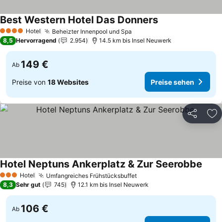
Best Western Hotel Das Donners
Preise sehen
Hotel
Beheizter Innenpool und Spa
Preise sehen
4 Sterne
8,5
Hervorragend
2.954
14.5 km bis Insel Neuwerk
149 €
Ab
Preise von
18 Websites
Preise sehen
Teilen
Zu
Hotel Neptuns Ankerplatz & Zur Seerobbe
Preis
Hotel
Umfangreiches Frühstücksbuffet
Preise sehen
3 Sterne
8,3
Sehr gut
745
12.1 km bis Insel Neuwerk
106 €
Ab