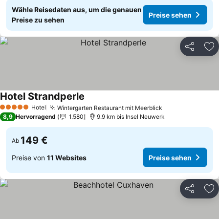
Wähle Reisedaten aus, um die genauen
Preise sehen
Preise zu sehen
Teilen
Zu
Hotel Strandperle
Preise sehen
Hotel
Wintergarten Restaurant mit Meerblick
Preise sehen
5 Sterne
8,9
Hervorragend
1.580
9.9 km bis Insel Neuwerk
149 €
Ab
Preise von
11 Websites
Preise sehen
Teilen
Zu