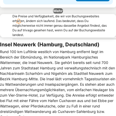
Mehr
Die Preise und Verfügbarkeit, die wir von Buchungswebsites
erhalten, ändern sich laufend. Das bedeutet, dass Du
möglicherweise nicht immer genau dasselbe Angebot findest, das
Du auf trivago gesehen hast, wenn Du auf der Buchungswebsite
landest.
Insel Neuwerk (Hamburg, Deutschland)
Rund 100 km Luftlinie westlich von Hamburg entfernt liegt im
Bereich der Elbmündung, im Nationalpark Hamburgisches
Wattenmeer, die Insel Neuwerk. Sie gehört bereits seit rund 700
Jahren zum Stadtstaat Hamburg und verwaltungstechnisch mit den
Nachbarinseln Scharhörn und Nigehörn als Stadtteil Neuwerk zum
Bezirk Hamburg-MItte. Die Insel lädt vornehmlich Tagestouristen ein
zu Wattwanderungen und Inselspaziergängen. Es stehen aber auch
mehrere Übernachtungsmöglichkeiten, vom einfachen Heulager bis
zum Vier-Sterne-Hotel, zur Verfügung. Die Anreise erfolgt entweder
bei Flut mit einer Fähre vom Hafen Cuxhaven aus und bei Ebbe per
Wattwagen, einer Pferdekutsche, oder zu Fuß in einer rund
dreistündigen Wattwanderung ab Cuxhaven-Sahlenburg bzw.