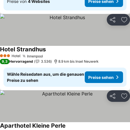
Preise von
4 Websites
Preise sehen
Teilen
Zu
Hotel Strandhus
Preise sehen
Hotel
Innenpool
Preise sehen
3 Sterne
9,3
Hervorragend
3.536
8.9 km bis Insel Neuwerk
Wähle Reisedaten aus, um die genauen
Preise sehen
Preise zu sehen
Teilen
Zu
Aparthotel Kleine Perle
Preise sehen