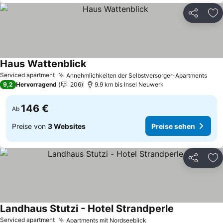
Teilen
Zu
Haus Wattenblick
Preise sehen
Serviced apartment
Annehmlichkeiten der Selbstversorger-Apartments
Prei
9,2
Hervorragend
206
9.9 km bis Insel Neuwerk
146 €
Ab
Preise von
3 Websites
Preise sehen
Teilen
Zu
Landhaus Stutzi - Hotel Strandperle
Preise sehen
Serviced apartment
Apartments mit Nordseeblick
Preise sehen