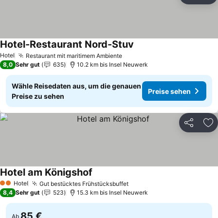
Hotel-Restaurant Nord-Stuv
Preise sehen
Hotel
Restaurant mit maritimem Ambiente
Preise sehen
8,0
Sehr gut
635
10.2 km bis Insel Neuwerk
Wähle Reisedaten aus, um die genauen
Preise sehen
Preise zu sehen
Teilen
Zu
Hotel am Königshof
Preise sehen
Hotel
Gut bestücktes Frühstücksbuffet
Preise sehen
2 Sterne
8,4
Sehr gut
523
15.3 km bis Insel Neuwerk
85 €
Ab