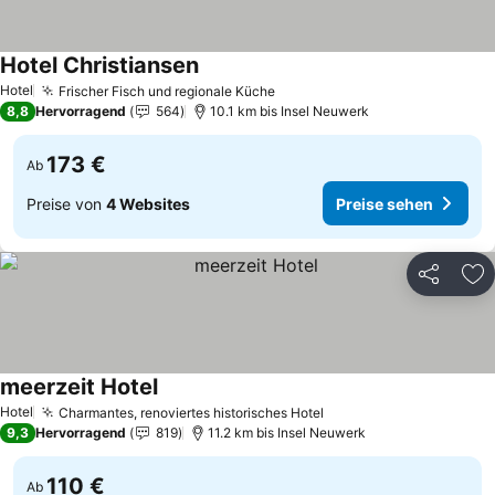
Hotel Christiansen
Preise sehen
Hotel
Frischer Fisch und regionale Küche
Preise sehen
8,8
Hervorragend
564
10.1 km bis Insel Neuwerk
173 €
Ab
Preise von
4 Websites
Preise sehen
Teilen
Zu
meerzeit Hotel
Preise sehen
Hotel
Charmantes, renoviertes historisches Hotel
Preise sehen
9,3
Hervorragend
819
11.2 km bis Insel Neuwerk
110 €
Ab