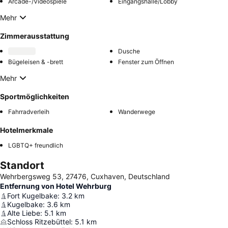
Arcade-/Videospiele
Eingangshalle/Lobby
Mehr
Zimmerausstattung
Dusche
Bügeleisen & -brett
Fenster zum Öffnen
Mehr
Sportmöglichkeiten
Fahrradverleih
Wanderwege
Hotelmerkmale
LGBTQ+ freundlich
Standort
Wehrbergsweg 53, 27476, Cuxhaven, Deutschland
Entfernung von Hotel Wehrburg
Fort Kugelbake
:
3.2
km
Kugelbake
:
3.6
km
Alte Liebe
:
5.1
km
Schloss Ritzebüttel
:
5.1
km