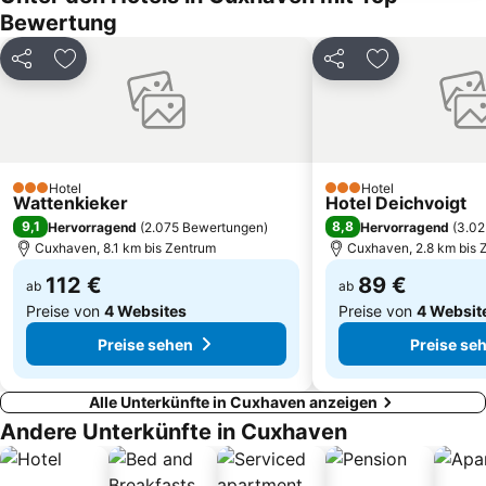
Bewertung
Museum Nationalparkhaus Fedderwardersiel
Deniz
Zoo im Kurpark Döse
Wattwagenfahrt zur Insel Neuwerk
Teilen
Zu Favoriten hinzufügen
Teilen
Zu Favoriten
Käpt´n Cux´s Hafen
Berensch-Arensch
Die Insel
Leuchtturm Büsum
Die Strandburg
Bad 2
Technik-Museum U-Boot Wilhelm Bauer
Zur Sonne
Hotel
Hotel
3 Sterne
3 Sterne
Wattenkieker
Hotel Deichvoigt
Am Wasserturm
am Park
9,1
8,8
Hervorragend
(
2.075 Bewertungen
)
Hervorragend
(
3.02
Hafenrundfahrt Weser-Stromkaje
Friedrichskoog Seal Station
Cuxhaven, 8.1 km bis Zentrum
Cuxhaven, 2.8 km bis 
112 €
89 €
ab
ab
Preise von
4 Websites
Preise von
4 Websit
Preise sehen
Preise se
Alle Unterkünfte in Cuxhaven anzeigen
Andere Unterkünfte in Cuxhaven