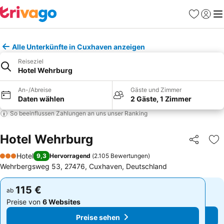
Favoriten
Einlog
Me
Alle Unterkünfte in Cuxhaven anzeigen
Reiseziel
Hotel Wehrburg
An-/Abreise
Gäste und Zimmer
Daten wählen
2 Gäste, 1 Zimmer
So beeinflussen Zahlungen an uns unser Ranking
Hotel Wehrburg
Teilen
Zu
Hotel
9,3
Hervorragend
(
2.105 Bewertungen
)
3 Sterne
Wehrbergsweg 53, 27476, Cuxhaven, Deutschland
115 €
115 €
ab
ab
Preise von
6 Websites
Preise von
6 Websites
Preise sehen
Preise sehen