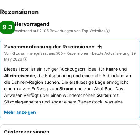
Rezensionen
Hervorragend
9,3
basierend auf 2.105 Bewertungen von
Top-Websites
Zusammenfassung der Rezensionen
Von KI zusammengefasst aus 500+ Rezensionen · Letzte Aktualisierung: 29
May 2026
Dieses Hotel ist ein ruhiger Rückzugsort, ideal für
Paare
und
Alleinreisende
, die Entspannung und eine gute Anbindung an
die Duhnen-Region suchen. Die erstklassige
Lage
ermöglicht
einen kurzen Fußweg zum
Strand
und zum Ahoi-Bad. Das
Anwesen verfügt über einen wunderschönen
Garten
mit
Sitzgelegenheiten und sogar einem Bienenstock, was eine
einzigartige und beruhigende Annehmlichkeit darstellt. Die
Mehr anzeigen
Gäste loben durchweg das freundliche und hilfsbereite
Personal
sowie das reichhaltige, frische
Frühstücksbuffet
mit
lokalen Spezialitäten. Für ein wirklich ruhiges Erlebnis empfiehlt
Gästerezensionen
es sich, ein Zimmer mit
Gartenblick
oder Balkon anzufragen.