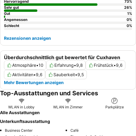
Hervorragend
73
%
Sehr gut
26
%
Gut
1
%
Angemessen
0
%
Schlecht
0
%
Rezensionen anzeigen
Überdurchschnittlich gut bewertet für Cuxhaven
Atmosphäre
•
10
Erfahrung
•
9,8
Frühstück
•
9,6
Aktivitäten
•
9,6
Sauberkeit
•
9,5
Mehr Bewertungen anzeigen
Top-Ausstattungen und Services
WLAN in Lobby
WLAN im Zimmer
Parkplätze
Alle Ausstattungen
Unterkunftsausstattung
Business Center
Café