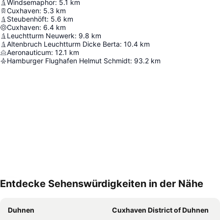
Windsemaphor
:
5.1
km
Cuxhaven
:
5.3
km
Steubenhöft
:
5.6
km
Cuxhaven
:
6.4
km
Leuchtturm Neuwerk
:
9.8
km
Altenbruch Leuchtturm Dicke Berta
:
10.4
km
Aeronauticum
:
12.1
km
Hamburger Flughafen Helmut Schmidt
:
93.2
km
Entdecke Sehenswürdigkeiten in der Nähe
Karte vergrößern
Duhnen
Cuxhaven District of Duhnen