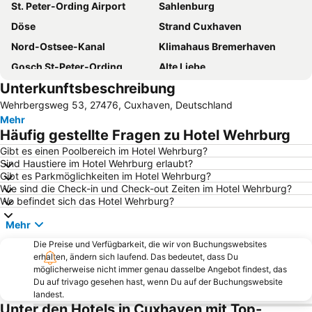
St. Peter-Ording Airport
Sahlenburg
Döse
Strand Cuxhaven
Nord-Ostsee-Kanal
Klimahaus Bremerhaven
Gosch St-Peter-Ording
Alte Liebe
Unterkunftsbeschreibung
Sail Bremerhaven Festival
Tum Stüürmann
Wehrbergsweg 53, 27476, Cuxhaven, Deutschland
Nordseering Büsum
Bremerhaven Zoo
Mehr
Spielscheune Burhave
Fischereihafen
Häufig gestellte Fragen zu Hotel Wehrburg
Altenwalde
Altenbruch
Gibt es einen Poolbereich im Hotel Wehrburg?
Sind Haustiere im Hotel Wehrburg erlaubt?
Strand Friedrichskoog-Spitze
Schaufenster Fischereihafen
Gibt es Parkmöglichkeiten im Hotel Wehrburg?
Deutsches Auswandererhaus
Dünen-Therme
Wie sind die Check-in und Check-out Zeiten im Hotel Wehrburg?
Wo befindet sich das Hotel Wehrburg?
HafenBus
Deichkind
Mehr
Kugelbake
Insel Neuwerk
Die Preise und Verfügbarkeit, die wir von Buchungswebsites
Seeterrassen
Holte-Spangen
erhalten, ändern sich laufend. Das bedeutet, dass Du
Schimmelreiter
Weser-Strandbad
möglicherweise nicht immer genau dasselbe Angebot findest, das
Du auf trivago gesehen hast, wenn Du auf der Buchungswebsite
Zur Erholung
Stadtbremisches Überseehafengebiet Bremerhaven
landest.
Unter den Hotels in Cuxhaven mit Top-
Am Ankerplatz
Lüdingworth