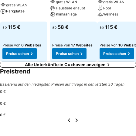
gratis WLAN
gratis WLAN
gratis WLAN
Haustiere erlaubt
Pool
Parkplätze
Klimaanlage
Wellness
115 €
58 €
115 €
ab
ab
ab
Preise von
6 Websites
Preise von
17 Websites
Preise von
10 Websi
Preise sehen
Preise sehen
Preise sehen
Alle Unterkünfte in Cuxhaven anzeigen
Preistrend
Basierend auf den niedrigsten Preisen auf trivago in den letzten 30 Tagen
0 €
0 €
0 €