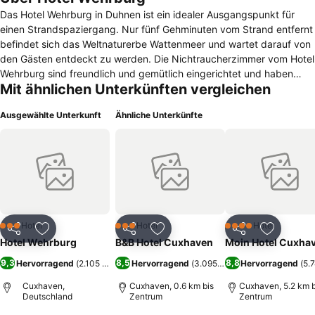
Das Hotel Wehrburg in Duhnen ist ein idealer Ausgangspunkt für
einen Strandspaziergang. Nur fünf Gehminuten vom Strand entfernt
befindet sich das Weltnaturerbe Wattenmeer und wartet darauf von
den Gästen entdeckt zu werden. Die Nichtraucherzimmer vom Hotel
Wehrburg sind freundlich und gemütlich eingerichtet und haben
Mit ähnlichen Unterkünften vergleichen
einen echten Wohlfühl-Charakter. Sie sind ausgestattet mit einem
Flachbild-TV, einem eigenen Duschbad und einem Telefon. Manche
Ausgewählte Unterkunft
Ähnliche Unterkünfte
Zimmer verfügen über einen Balkon. Im gesamten Hotel kann man
WLAN kostenlos nutzen. Ausreichend Parkplätze sind direkt vor
dem Haus vorhanden und stehen kostenfrei zur Verfügung. Ein
reichhaltiges Frühstücksbuffet ist im Zimmerpreis enthalten. Dieses
überzeugt vor allem durch Abwechslung und Vielfalt. Im
benachbarten Restaurant wird täglich ein 3-Gänge-Menü
angeboten. Im Gartencafé des Hotels kann man außerdem leckere
Kaffeespezialitäten zu sich nehmen. Eine Wattwagenfahrt mit der
Hotel
Hotel
Hotel
3 Sterne
3 Sterne
4 Sterne
Teilen
Zu Favoriten hinzufügen
Teilen
Zu Favoriten hinzufügen
Teilen
Zu Favor
Kutsche beginnt in Cuxhaven-Duhnen und endet nach einer
Hotel Wehrburg
B&B Hotel Cuxhaven
Moin Hotel Cuxha
einzigartigen Strecke durch das Watt beim Leuchtturm der kleinen
9,3
8,5
8,8
Hervorragend
(
2.105 Bewertungen
Hervorragend
)
(
3.095 Bewertungen
Hervorragend
)
(
5.
Insel Neuwerk.
Cuxhaven,
Cuxhaven, 0.6 km bis
Cuxhaven, 5.2 km b
Deutschland
Zentrum
Zentrum