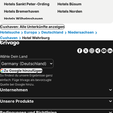
Hotels Sankt Peter-Ording
Hotels Büsum
Hotels Bremerhaven
Hotels Norden
Hotels Wilhelmshaven
Cuxhaven: Alle Unterkünfte anzeigen
Hotelsuche
Europa
Deutschland
Niedersachsen
Cuxhaven
Hotel Wehrburg
Facebook
Twitter
Instagra
Xing
Yo
Wähle Dein Land
Zu Google hinzufügen
So findest du unsere Ergebnisse ganz
einfach: Füge trivago als bevorzugte
Quelle bei Google hinzu.
Unternehmen
Unsere Produkte
Bedingungen und Richtlinien