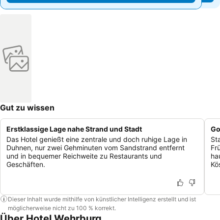
Gut zu wissen
Erstklassige Lage nahe Strand und Stadt
Go
Das Hotel genießt eine zentrale und doch ruhige Lage in
St
Duhnen, nur zwei Gehminuten vom Sandstrand entfernt
Fr
und in bequemer Reichweite zu Restaurants und
ha
Geschäften.
Kös
Dieser Inhalt wurde mithilfe von künstlicher Intelligenz erstellt und ist
möglicherweise nicht zu 100 % korrekt.
Über Hotel Wehrburg