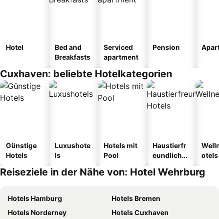
Hotel
Bed and
Serviced
Pension
Apar
Breakfasts
apartment
Cuxhaven: beliebte Hotelkategorien
Günstige
Luxushote
Hotels mit
Haustierfr
Well
Hotels
ls
Pool
eundliche
otels
Hotels
Reiseziele in der Nähe von: Hotel Wehrburg
Hotels Hamburg
Hotels Bremen
Hotels Norderney
Hotels Cuxhaven