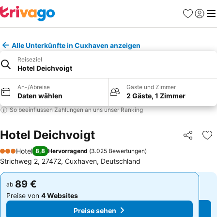
Favoriten
Einlog
Me
Alle Unterkünfte in Cuxhaven anzeigen
Reiseziel
Hotel Deichvoigt
An-/Abreise
Gäste und Zimmer
Daten wählen
2 Gäste, 1 Zimmer
So beeinflussen Zahlungen an uns unser Ranking
Hotel Deichvoigt
Teilen
Zu
Hotel
8,8
Hervorragend
(
3.025 Bewertungen
)
3 Sterne
Strichweg 2, 27472, Cuxhaven, Deutschland
89 €
89 €
ab
ab
Preise von
4 Websites
Preise von
4 Websites
Preise sehen
Preise sehen