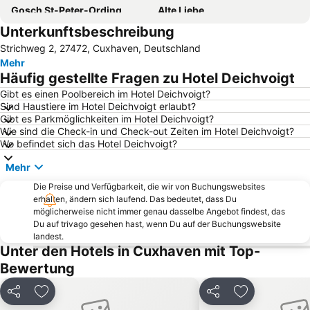
Gosch St-Peter-Ording
Alte Liebe
Unterkunftsbeschreibung
WackenOpenAir
Sail Bremerhaven Festival
Strichweg 2, 27472, Cuxhaven, Deutschland
Tum Stüürmann
Nordseering Büsum
Mehr
Bremerhaven Zoo
Spielscheune Burhave
Häufig gestellte Fragen zu Hotel Deichvoigt
Fischereihafen
Altenwalde
Gibt es einen Poolbereich im Hotel Deichvoigt?
Sind Haustiere im Hotel Deichvoigt erlaubt?
Altenbruch
Strand Friedrichskoog-Spitze
Gibt es Parkmöglichkeiten im Hotel Deichvoigt?
Schaufenster Fischereihafen
Deutsches Auswandererhaus
Wie sind die Check-in und Check-out Zeiten im Hotel Deichvoigt?
Wo befindet sich das Hotel Deichvoigt?
Dünen-Therme
HafenBus
Mehr
Deichkind
Kugelbake
Die Preise und Verfügbarkeit, die wir von Buchungswebsites
Insel Neuwerk
Seeterrassen
erhalten, ändern sich laufend. Das bedeutet, dass Du
Holte-Spangen
Schimmelreiter
möglicherweise nicht immer genau dasselbe Angebot findest, das
Du auf trivago gesehen hast, wenn Du auf der Buchungswebsite
Weser-Strandbad
Zur Erholung
landest.
Unter den Hotels in Cuxhaven mit Top-
Stadtbremisches Überseehafengebiet Bremerhaven
Am Ankerplatz
Bewertung
Lüdingworth
Museum Nationalparkhaus Fedderwardersiel
Deniz
Zoo im Kurpark Döse
Teilen
Zu Favoriten hinzufügen
Teilen
Zu Favoriten