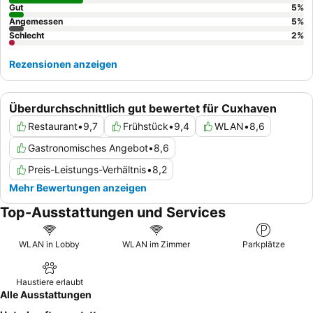
Gäste ein Zimmer mit Gartenblick anfragen.
Gut
5
%
Angemessen
5
%
Schlecht
2
%
Rezensionen anzeigen
Überdurchschnittlich gut bewertet für Cuxhaven
Restaurant
•
9,7
Frühstück
•
9,4
WLAN
•
8,6
Gastronomisches Angebot
•
8,6
Preis-Leistungs-Verhältnis
•
8,2
Mehr Bewertungen anzeigen
Top-Ausstattungen und Services
WLAN in Lobby
WLAN im Zimmer
Parkplätze
Haustiere erlaubt
Alle Ausstattungen