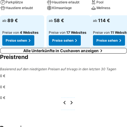
Parkplätze
Haustiere erlaubt
Pool
Haustiere erlaubt
Klimaanlage
Wellness
Preise sehen
Preise sehen
Preise sehen
89 €
58 €
114 €
ab
ab
ab
Preise von
4 Websites
Preise von
17 Websites
Preise von
11 Websit
Preise sehen
Preise sehen
Preise sehen
Alle Unterkünfte in Cuxhaven anzeigen
Preistrend
Basierend auf den niedrigsten Preisen auf trivago in den letzten 30 Tagen
0 €
0 €
0 €