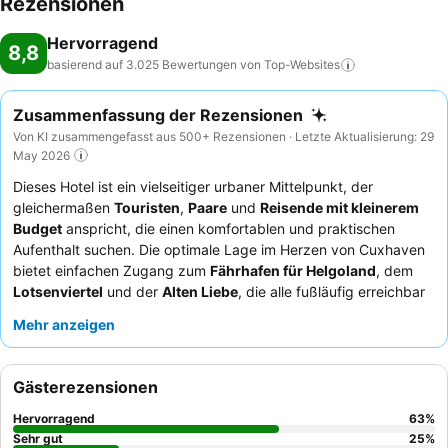
Rezensionen
Hervorragend
8,8
basierend auf 3.025 Bewertungen von
Top-Websites
Zusammenfassung der Rezensionen
Von KI zusammengefasst aus 500+ Rezensionen · Letzte Aktualisierung: 29
May 2026
Dieses Hotel ist ein vielseitiger urbaner Mittelpunkt, der
gleichermaßen
Touristen
,
Paare
und
Reisende mit kleinerem
Budget
anspricht, die einen komfortablen und praktischen
Aufenthalt suchen. Die optimale Lage im Herzen von Cuxhaven
bietet einfachen Zugang zum
Fährhafen für Helgoland
, dem
Lotsenviertel
und der
Alten Liebe
, die alle fußläufig erreichbar
sind. Die Unterkunft zeichnet sich durch ein einzigartiges
Mehr anzeigen
Zimmerangebot mit einem
großen Badezimmer mit
Wärmekabine
aus, das einen luxuriösen Touch verleiht. Gäste
loben durchweg die
außergewöhnliche Freundlichkeit
des
Gästerezensionen
Personals und das „fabelhafte“ und „hervorragende“
Frühstücksbuffet
mit einer großen Auswahl an frischen,
Hervorragend
63
%
hochwertigen Produkten. Für ein ruhigeres Erlebnis können
Sehr gut
25
%