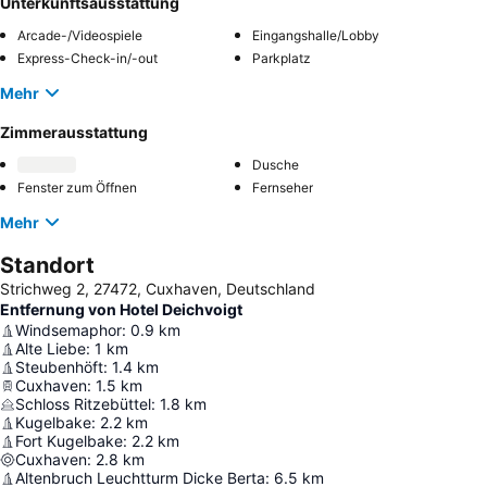
Unterkunftsausstattung
Arcade-/Videospiele
Eingangshalle/Lobby
Express-Check-in/-out
Parkplatz
Mehr
Zimmerausstattung
Dusche
Fenster zum Öffnen
Fernseher
Mehr
Standort
Strichweg 2, 27472, Cuxhaven, Deutschland
Entfernung von Hotel Deichvoigt
Windsemaphor
:
0.9
km
Alte Liebe
:
1
km
Steubenhöft
:
1.4
km
Cuxhaven
:
1.5
km
Schloss Ritzebüttel
:
1.8
km
Kugelbake
:
2.2
km
Fort Kugelbake
:
2.2
km
Cuxhaven
:
2.8
km
Altenbruch Leuchtturm Dicke Berta
:
6.5
km