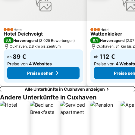
Käpt´n Cux´s Hafen
Wattwagenfahrt zur Insel Neuwerk
Berensch-Arensch
Die Insel
Leuchtturm Büsum
Die Strandburg
Bad 2
Technik-Museum U-Boot Wilhelm Bauer
Hotel
Hotel
3 Sterne
3 Sterne
Hotel Deichvoigt
Wattenkieker
Am Wasserturm
Zur Sonne
8,8
9,1
Hervorragend
(
3.025 Bewertungen
)
Hervorragend
(
2.07
am Park
Hafenrundfahrt Weser-Stromkaje
Cuxhaven, 2.8 km bis Zentrum
Cuxhaven, 8.1 km bis 
89 €
112 €
ab
ab
Preise von
4 Websites
Preise von
4 Websit
Preise sehen
Preise se
Alle Unterkünfte in Cuxhaven anzeigen
Andere Unterkünfte in Cuxhaven