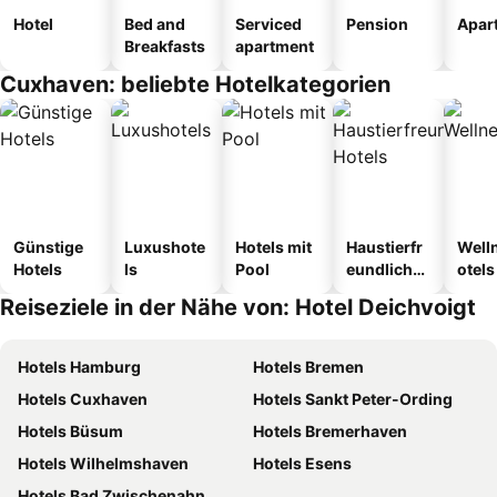
Hotel
Bed and
Serviced
Pension
Apar
Breakfasts
apartment
Cuxhaven: beliebte Hotelkategorien
Günstige
Luxushote
Hotels mit
Haustierfr
Well
Hotels
ls
Pool
eundliche
otels
Hotels
Reiseziele in der Nähe von: Hotel Deichvoigt
Hotels Hamburg
Hotels Bremen
Hotels Cuxhaven
Hotels Sankt Peter-Ording
Hotels Büsum
Hotels Bremerhaven
Hotels Wilhelmshaven
Hotels Esens
Hotels Bad Zwischenahn