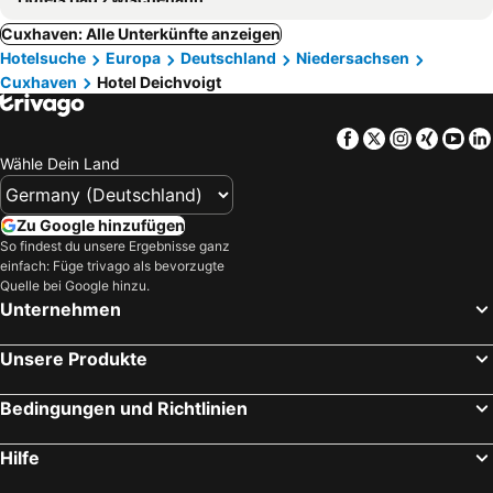
Cuxhaven: Alle Unterkünfte anzeigen
Hotelsuche
Europa
Deutschland
Niedersachsen
Cuxhaven
Hotel Deichvoigt
Facebook
Twitter
Instagra
Xing
Yo
Wähle Dein Land
Zu Google hinzufügen
So findest du unsere Ergebnisse ganz
einfach: Füge trivago als bevorzugte
Quelle bei Google hinzu.
Unternehmen
Unsere Produkte
Bedingungen und Richtlinien
Hilfe