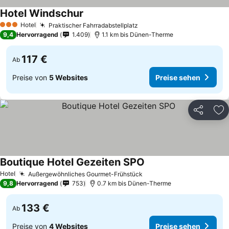
Hotel Windschur
Preise sehen
Hotel
Praktischer Fahrradabstellplatz
Preise sehen
3 Sterne
9,4
Hervorragend
1.409
1.1 km bis Dünen-Therme
117 €
Ab
Preise von
5 Websites
Preise sehen
Teilen
Zu
Boutique Hotel Gezeiten SPO
Preise sehen
Hotel
Außergewöhnliches Gourmet-Frühstück
Preise sehen
9,8
Hervorragend
753
0.7 km bis Dünen-Therme
133 €
Ab
Preise von
4 Websites
Preise sehen