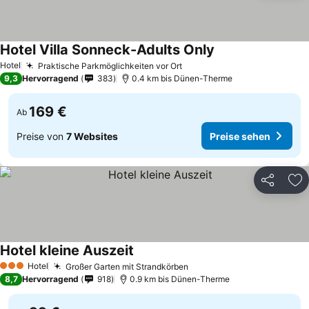
Hotel Villa Sonneck-Adults Only
Preise sehen
Hotel
Praktische Parkmöglichkeiten vor Ort
Preise sehen
9,3
Hervorragend
383
0.4 km bis Dünen-Therme
169 €
Ab
Preise von
7 Websites
Preise sehen
Teilen
Zu
Hotel kleine Auszeit
Preise sehen
Hotel
Großer Garten mit Strandkörben
Preise sehen
3 Sterne
8,7
Hervorragend
918
0.9 km bis Dünen-Therme