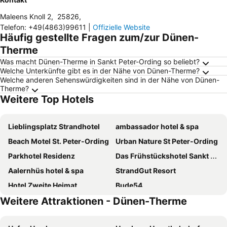
Maleens Knoll 2
,
25826
,
Telefon
:
+49(4863)99611
|
Offizielle Website
Häufig gestellte Fragen zum/zur Dünen-
Therme
Was macht Dünen-Therme in Sankt Peter-Ording so beliebt?
Welche Unterkünfte gibt es in der Nähe von Dünen-Therme?
Welche anderen Sehenswürdigkeiten sind in der Nähe von Dünen-
Therme?
Weitere Top Hotels
Lieblingsplatz Strandhotel
ambassador hotel & spa
Beach Motel St. Peter-Ording
Urban Nature St Peter-Ording
Parkhotel Residenz
Das Frühstückshotel Sankt Peter-Ording
Aalernhüs hotel & spa
StrandGut Resort
Hotel Zweite Heimat
Bude54
Weitere Attraktionen - Dünen-Therme
Hotel kleine Auszeit
Hotel Das kleine Glück - Adults Only
Hotel Twilling
Hotel Fernsicht