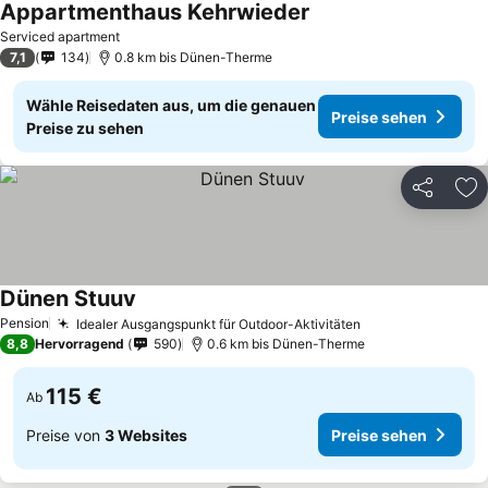
Appartmenthaus Kehrwieder
Preise sehen
Serviced apartment
7,1
134
0.8 km bis Dünen-Therme
Wähle Reisedaten aus, um die genauen
Preise sehen
Preise zu sehen
Teilen
Zu
Dünen Stuuv
Preise sehen
Pension
Idealer Ausgangspunkt für Outdoor-Aktivitäten
Preise sehen
8,8
Hervorragend
590
0.6 km bis Dünen-Therme
115 €
Ab
Preise von
3 Websites
Preise sehen