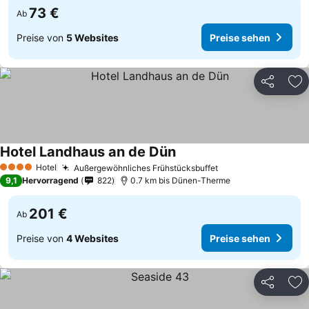
73 €
Ab
Preise von
5 Websites
Preise sehen
Teilen
Zu
Hotel Landhaus an de Dün
Preise sehen
Hotel
Außergewöhnliches Frühstücksbuffet
Preise sehen
4 Sterne
9,1
Hervorragend
822
0.7 km bis Dünen-Therme
201 €
Ab
Preise von
4 Websites
Preise sehen
Teilen
Zu