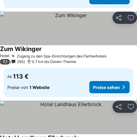
Teilen
Zu
Zum Wikinger
Preise sehen
Hotel
Zugang zu den Spa-Einrichtungen des Partnerhotels
Preise sehen
7,1
292
0.7 km bis Dünen-Therme
113 €
Ab
Preise von
1 Website
Preise sehen
Teilen
Zu