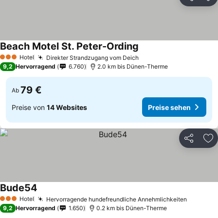
Teilen
Zu
Beach Motel St. Peter-Ording
Preise sehen
Hotel
Direkter Strandzugang vom Deich
Preise sehen
3 Sterne
9,2
Hervorragend
6.760
2.0 km bis Dünen-Therme
79 €
Ab
Preise von
14 Websites
Preise sehen
Teilen
Zu
Bude54
Preise sehen
Hotel
Hervorragende hundefreundliche Annehmlichkeiten
Preise s
3 Sterne
9,2
Hervorragend
1.650
0.2 km bis Dünen-Therme