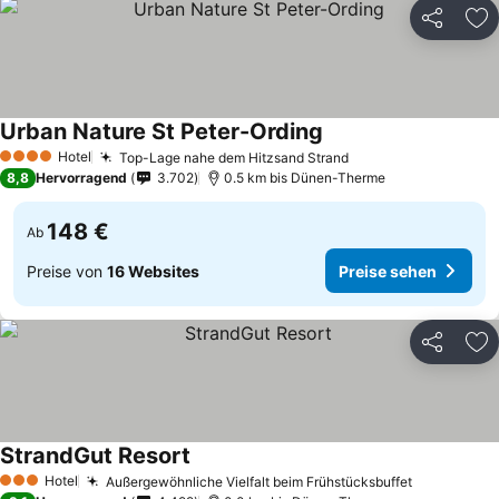
Teilen
Zu
Urban Nature St Peter-Ording
Preise sehen
Hotel
Top-Lage nahe dem Hitzsand Strand
Preise sehen
4 Sterne
8,8
Hervorragend
3.702
0.5 km bis Dünen-Therme
148 €
Ab
Preise von
16 Websites
Preise sehen
Teilen
Zu
StrandGut Resort
Preise sehen
Hotel
Außergewöhnliche Vielfalt beim Frühstücksbuffet
Preise se
3 Sterne