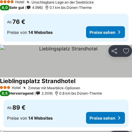
Hotel
Unschlagbare Lage an der Seebrücke
Preise sehen
4 Sterne
8,0
Sehr gut
4.996
0.1 km bis Dünen-Therme
76 €
Ab
Preise von
14 Websites
Preise sehen
Teilen
Zu
Lieblingsplatz Strandhotel
Preise sehen
Hotel
Zimmer mit Meerblick-Optionen
Preise sehen
3 Sterne
8,5
Hervorragend
2.309
0.8 km bis Dünen-Therme
89 €
Ab
Preise von
14 Websites
Preise sehen