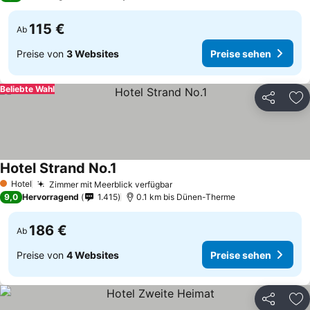
115 €
Ab
Preise von
3 Websites
Preise sehen
Beliebte Wahl
Teilen
Zu
Hotel Strand No.1
Preise sehen
Hotel
Zimmer mit Meerblick verfügbar
Preise sehen
1 Sterne
9,0
Hervorragend
1.415
0.1 km bis Dünen-Therme
186 €
Ab
Preise von
4 Websites
Preise sehen
Teilen
Zu