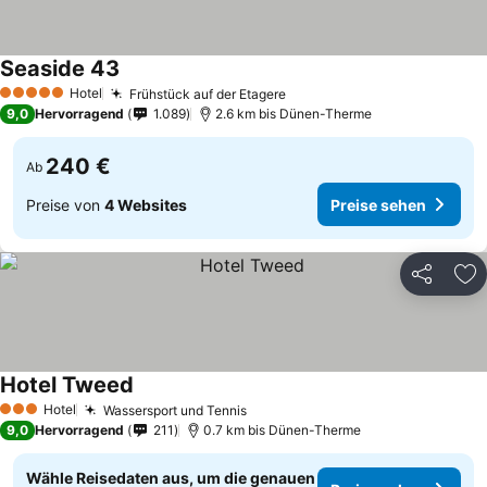
Seaside 43
Preise sehen
Hotel
Frühstück auf der Etagere
Preise sehen
5 Sterne
9,0
Hervorragend
1.089
2.6 km bis Dünen-Therme
240 €
Ab
Preise von
4 Websites
Preise sehen
Teilen
Zu
Hotel Tweed
Preise sehen
Hotel
Wassersport und Tennis
Preise sehen
3 Sterne
9,0
Hervorragend
211
0.7 km bis Dünen-Therme
Wähle Reisedaten aus, um die genauen