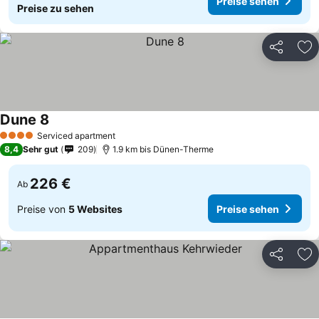
Preise sehen
Preise zu sehen
Teilen
Zu
Dune 8
Preise sehen
Serviced apartment
4 Sterne
8,4
Sehr gut
209
1.9 km bis Dünen-Therme
226 €
Ab
Preise von
5 Websites
Preise sehen
Teilen
Zu