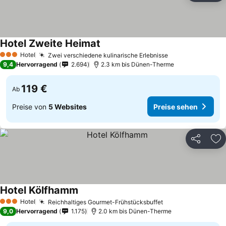
Hotel Zweite Heimat
Preise sehen
Hotel
Zwei verschiedene kulinarische Erlebnisse
Preise sehen
3 Sterne
9,4
Hervorragend
2.694
2.3 km bis Dünen-Therme
119 €
Ab
Preise von
5 Websites
Preise sehen
Teilen
Zu
Hotel Kölfhamm
Preise sehen
Hotel
Reichhaltiges Gourmet-Frühstücksbuffet
Preise sehen
3 Sterne
9,0
Hervorragend
1.175
2.0 km bis Dünen-Therme