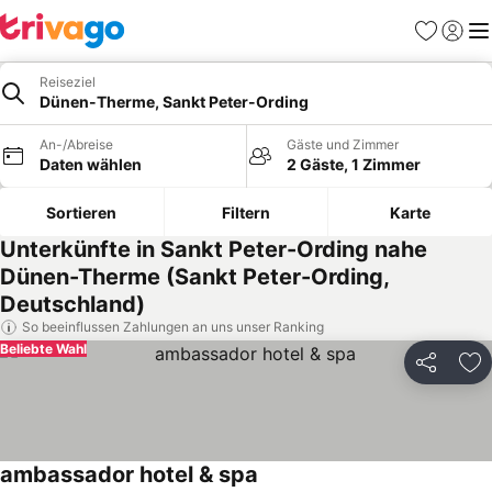
Favoriten
Einlog
Me
Reiseziel
Dünen-Therme, Sankt Peter-Ording
An-/Abreise
Gäste und Zimmer
Daten wählen
2 Gäste, 1 Zimmer
Sortieren
Filtern
Karte
Unterkünfte in Sankt Peter-Ording nahe
Dünen-Therme (Sankt Peter-Ording,
Deutschland)
So beeinflussen Zahlungen an uns unser Ranking
Beliebte Wahl
Teilen
Zu
ambassador hotel & spa
Preise sehen