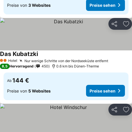
Preise von
3 Websites
Preise sehen
Teilen
Zu
Das Kubatzki
Preise sehen
Hotel
Nur wenige Schritte von der Nordseeküste entfernt
Preise seh
2 Sterne
8,5
Hervorragend
450
0.6 km bis Dünen-Therme
144 €
Ab
Preise von
5 Websites
Preise sehen
Teilen
Zu