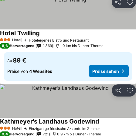
Teilen
Zu
Hotel Twilling
Preise sehen
Hotel
Hoteleigenes Bistro und Restaurant
Preise sehen
3 Sterne
8,6
Hervorragend
1.369
1.0 km bis Dünen-Therme
89 €
Ab
Preise von
4 Websites
Preise sehen
Teilen
Zu
Kathmeyer's Landhaus Godewind
Preise sehen
Hotel
Einzigartige friesische Akzente im Zimmer
Preise sehen
3 Sterne
9,4
Hervorragend
721
0.9 km bis Dünen-Therme