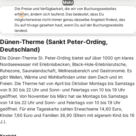
Mehr
Die Preise und Verfügbarkeit, die wir von Buchungswebsites
erhalten, ändern sich laufend. Das bedeutet, dass Du
möglicherweise nicht immer genau dasselbe Angebot findest, das
Du auf trivago gesehen hast, wenn Du auf der Buchungswebsite
landest.
Dünen-Therme (Sankt Peter-Ording,
Deutschland)
Die Dünen-Therme St. Peter-Ording bietet auf über 1000 qm klares
Nordseewasser mit Erlebnisbecken, Black-Hole-Erlebnisrutsche,
Ruhezone, Saunalandschaft, Wellnessbereich und Gastronomie. Es
gibt Wellen, Wärme und Wohlbefinden unter dem Dach und im
Freien. Die Therme hat von April bis Oktober Montags bis Samstags
von 9.30 bis 22 Uhr und Sonn- und Feiertags von 10 bis 19 Uhr
geöffnet. Von November bis März hat sie Montags bis Samstags
von 14 bis 22 Uhr und Sonn- und Feiertags von 10 bis 19 Uhr
geöffnet. Für eine Tageskarte zahlen Erwachsene 14,60 Euro,
Kinder 7,60 Euro und Familien 36,90 (Eltern mit eigenem Kind bis 16
J.).
Kontakt