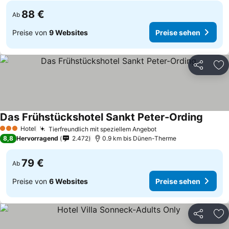
88 €
Ab
Preise von
9 Websites
Preise sehen
Teilen
Zu
Das Frühstückshotel Sankt Peter-Ording
Preise
Hotel
Tierfreundlich mit speziellem Angebot
Preise sehen
3 Sterne
8,8
Hervorragend
2.472
0.9 km bis Dünen-Therme
79 €
Ab
Preise von
6 Websites
Preise sehen
Teilen
Zu