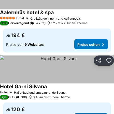
Aalernhüs hotel & spa
Preise sehen
Hotel
Großzügige Innen- und Außenpools
Preise sehen
5 Sterne
8,8
Hervorragend
4.253
1.2 km bis Dünen-Therme
194 €
Ab
Preise von
9 Websites
Preise sehen
Teilen
Zu
Hotel Garni Silvana
Preise sehen
Hotel
Hallenbad und entspannende Sauna
Preise sehen
7,8
Gut
708
0.4 km bis Dünen-Therme
120 €
Ab