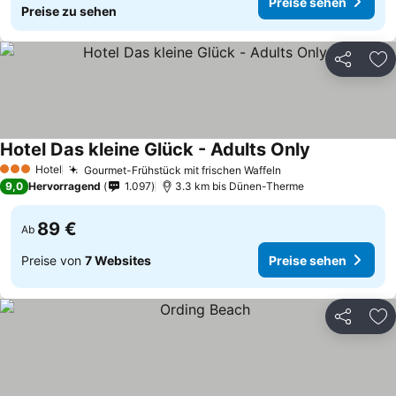
Preise sehen
Preise zu sehen
Teilen
Zu
Hotel Das kleine Glück - Adults Only
Preise sehen
Hotel
Gourmet-Frühstück mit frischen Waffeln
Preise sehen
3 Sterne
9,0
Hervorragend
1.097
3.3 km bis Dünen-Therme
89 €
Ab
Preise von
7 Websites
Preise sehen
Teilen
Zu