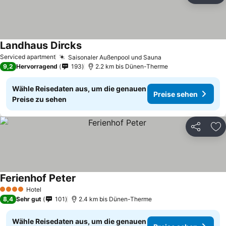
Landhaus Dircks
Preise sehen
Serviced apartment
Saisonaler Außenpool und Sauna
Preise sehen
9,2
Hervorragend
193
2.2 km bis Dünen-Therme
Wähle Reisedaten aus, um die genauen
Preise sehen
Preise zu sehen
Teilen
Zu
Ferienhof Peter
Preise sehen
Hotel
4 Sterne
8,4
Sehr gut
101
2.4 km bis Dünen-Therme
Wähle Reisedaten aus, um die genauen