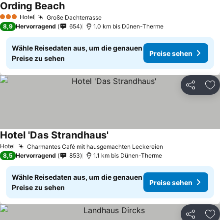
Ording Beach
Preise sehen
Hotel
Große Dachterrasse
Preise sehen
3 Sterne
8,9
Hervorragend
654
1.0 km bis Dünen-Therme
Wähle Reisedaten aus, um die genauen
Preise sehen
Preise zu sehen
Teilen
Zu
Hotel 'Das Strandhaus'
Preise sehen
Hotel
Charmantes Café mit hausgemachten Leckereien
Preise sehen
8,5
Hervorragend
853
1.1 km bis Dünen-Therme
Wähle Reisedaten aus, um die genauen
Preise sehen
Preise zu sehen
Teilen
Zu