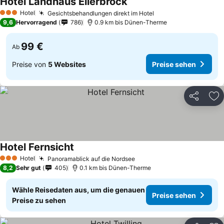
Hotel Landhaus Ellerbrock
Preise sehen
Hotel
Gesichtsbehandlungen direkt im Hotel
Preise sehen
3 Sterne
9,6
Hervorragend
786
0.9 km bis Dünen-Therme
99 €
Ab
Preise von
5 Websites
Preise sehen
Teilen
Zu
Hotel Fernsicht
Preise sehen
Hotel
Panoramablick auf die Nordsee
Preise sehen
3 Sterne
8,2
Sehr gut
405
0.1 km bis Dünen-Therme
Wähle Reisedaten aus, um die genauen
Preise sehen
Preise zu sehen