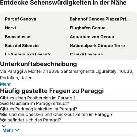
Entdecke Sehenswürdigkeiten in der Nähe
Karte vergrößern
Port of Genova
Bahnhof Genova Piazza Principe
Nervi
Flughafen Genua
Boccadasse
Aquarium von Genua
Baia del Silenzio
Nationalpark Cinque Terre
La Spiaggia di Levanto
Cavi di Lavagna
Unterkunftsbeschreibung
Porto Antico
Altstadt mit Hafen
Via Paraggi A Monte17 16038 Santamargherita LigureItaly, 16038,
Porto
Pegli
Portofino, Italien
Riva Trigoso
Spiaggia di Paraggi
Mehr
Häufig gestellte Fragen zu Paraggi
Abbazia di San Fruttuoso
Spiaggia di Camogli
Gibt es einen Poolbereich im Paraggi?
Spiaggia di Arenzano
Luigi-Ferraris-Stadion
Sind Haustiere im Paraggi erlaubt?
Stazione di Genova Brignole
Park von Nervi
Gibt es Parkmöglichkeiten im Paraggi?
Wie sind die Check-in und Check-out Zeiten im Paraggi?
Cristoforo Colombo
Lungomare
Wo befindet sich das Paraggi?
Genova in Tour
Piazza De Ferrari
Mehr
Passeggiata a mare di Voltri
Spiaggia di Fegina