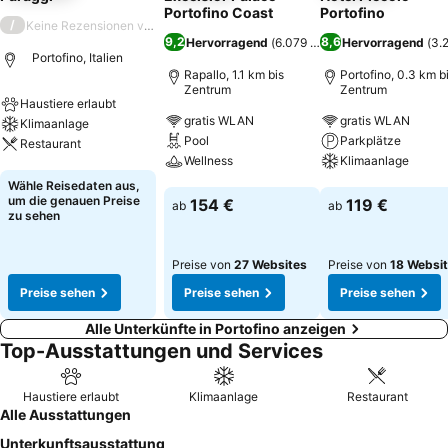
Portofino Coast
Portofino
/
Keine Rezensionen verfügbar
9,2
8,6
Hervorragend
(
6.079 Bewertungen
Hervorragend
)
(
3.
Portofino, Italien
Rapallo, 1.1 km bis
Portofino, 0.3 km b
Zentrum
Zentrum
Haustiere erlaubt
gratis WLAN
gratis WLAN
Klimaanlage
Pool
Parkplätze
Restaurant
Wellness
Klimaanlage
Preise sehen
Wähle Reisedaten aus,
Preise sehen
Preise sehen
um die genauen Preise
154 €
119 €
ab
ab
zu sehen
Preise von
27 Websites
Preise von
18 Websi
Preise sehen
Preise sehen
Preise sehen
Alle Unterkünfte in Portofino anzeigen
Top-Ausstattungen und Services
Haustiere erlaubt
Klimaanlage
Restaurant
Alle Ausstattungen
Unterkunftsausstattung