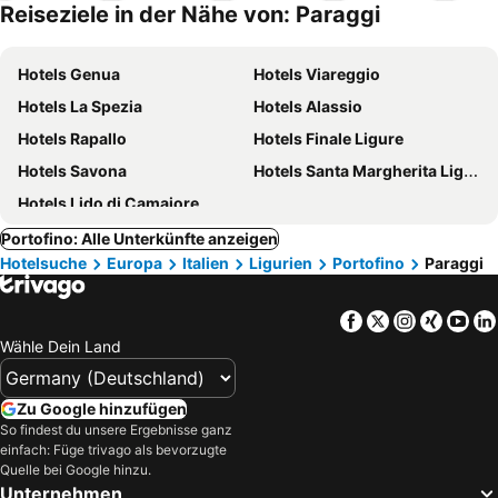
Reiseziele in der Nähe von: Paraggi
Hotels Genua
Hotels Viareggio
Hotels La Spezia
Hotels Alassio
Hotels Rapallo
Hotels Finale Ligure
Hotels Savona
Hotels Santa Margherita Ligure
Hotels Lido di Camaiore
Portofino: Alle Unterkünfte anzeigen
Hotelsuche
Europa
Italien
Ligurien
Portofino
Paraggi
Facebook
Twitter
Instagra
Xing
Yo
Wähle Dein Land
Zu Google hinzufügen
So findest du unsere Ergebnisse ganz
einfach: Füge trivago als bevorzugte
Quelle bei Google hinzu.
Unternehmen