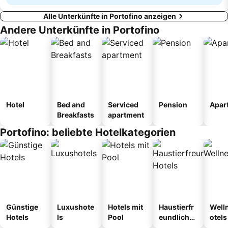
Alle Unterkünfte in Portofino anzeigen
Andere Unterkünfte in Portofino
Hotel
Bed and
Serviced
Pension
Apar
Breakfasts
apartment
Portofino: beliebte Hotelkategorien
Günstige
Luxushote
Hotels mit
Haustierfr
Well
Hotels
ls
Pool
eundliche
otels
Hotels