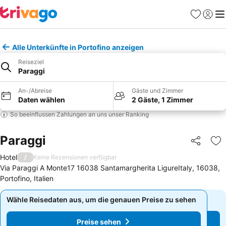
Favoriten
Einlog
Me
Alle Unterkünfte in Portofino anzeigen
Reiseziel
Paraggi
An-/Abreise
Gäste und Zimmer
Daten wählen
2 Gäste, 1 Zimmer
So beeinflussen Zahlungen an uns unser Ranking
Paraggi
Teilen
Zu
Hotel
/
Keine Rezensionen verfügbar
Via Paraggi A Monte17 16038 Santamargherita LigureItaly, 16038,
Portofino, Italien
Wähle Reisedaten aus, um die genauen Preise zu sehen
Wähle Reisedaten aus, um die genauen Preise zu sehen
Preise sehen
Preise sehen