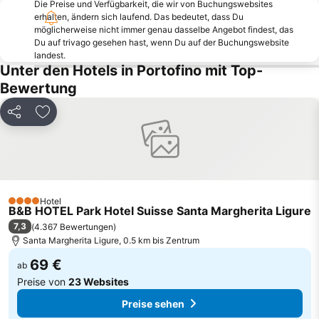
Die Preise und Verfügbarkeit, die wir von Buchungswebsites
Lido di Moneglia
Teatro Carlo Felice
erhalten, ändern sich laufend. Das bedeutet, dass Du
möglicherweise nicht immer genau dasselbe Angebot findest, das
Meeresmuseum Galata
Belvedere
Du auf trivago gesehen hast, wenn Du auf der Buchungswebsite
Scogliera di Bogliasco
Corso Italia
landest.
Unter den Hotels in Portofino mit Top-
La Stazione Ferroviaria
Castello
Bewertung
Centro storico di Camogli
Spiaggia di Bonassola
Marina Piccola
Centro storico di Rapallo
Teilen
Zu Favoriten hinzufügen
Spiaggia degli Scogli
Whale Watch Genova
Chiesa di Santa Margherita di Antiochia
Quarto dei Mille
Cattedrale di San Lorenzo
Damast Samt Jeans
Lagaccio
Kirche der Heiligen Nazario und Celso und S Francesco d'Albaro
Hotel
4 Sterne
B&B HOTEL Park Hotel Suisse Santa Margherita Ligure
Via Garibaldi
Caruggi
7,3
(
4.367 Bewertungen
)
Santa Margherita Ligure, 0.5 km bis Zentrum
69 €
ab
Preise von
23 Websites
Preise sehen