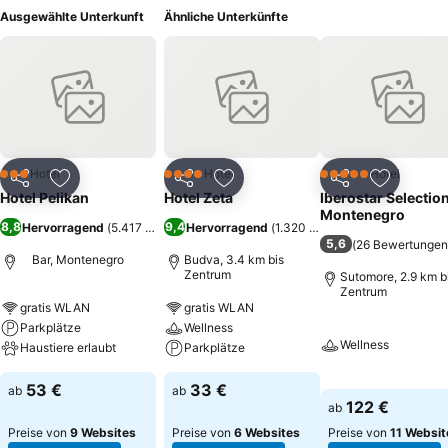
Ausgewählte Unterkunft
Ähnliche Unterkünfte
Hotel
Hotel
Hotel
3 Sterne
4 Sterne
5 Sterne
Teilen
Zu Favoriten hinzufügen
Teilen
Zu Favoriten hinzufügen
Teilen
Zu Favor
Hotel Pelikan
Hotel Zeta
Iberostar Selectio
Montenegro
8,8
9,4
Hervorragend
(
5.417 Bewertungen
Hervorragend
)
(
1.320 Bewertungen
)
5,6
(
26 Bewertungen
Bar, Montenegro
Budva, 3.4 km bis
Zentrum
Sutomore, 2.9 km b
Zentrum
gratis WLAN
gratis WLAN
Parkplätze
Wellness
Wellness
Haustiere erlaubt
Parkplätze
53 €
33 €
ab
ab
122 €
ab
Preise von
9 Websites
Preise von
6 Websites
Preise von
11 Websit