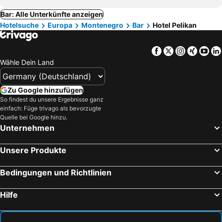
Bar: Alle Unterkünfte anzeigen
Hotelsuche
Europa
Montenegro
Bar
Hotel Pelikan
Facebook
Twitter
Instagra
Xing
Yo
Wähle Dein Land
Zu Google hinzufügen
So findest du unsere Ergebnisse ganz
einfach: Füge trivago als bevorzugte
Quelle bei Google hinzu.
Unternehmen
Unsere Produkte
Bedingungen und Richtlinien
Hilfe