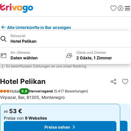
Favoriten
Einlog
Me
Alle Unterkünfte in Bar anzeigen
Reiseziel
Hotel Pelikan
An-/Abreise
Gäste und Zimmer
Daten wählen
2 Gäste, 1 Zimmer
So beeinflussen Zahlungen an uns unser Ranking
Hotel Pelikan
Teilen
Zu
Hotel
8,8
Hervorragend
(
5.417 Bewertungen
)
3 Sterne
Virpazar, Bar, 81305, Montenegro
53 €
53 €
ab
ab
Preise von
9 Websites
Preise von
9 Websites
Preise sehen
Preise sehen