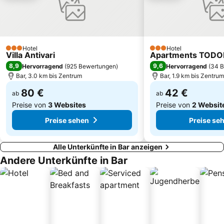
Crvena plaža
Kitesurf club Dolcinium
Skadarsko jezero - Schkodra
MCM Beach
Lučice
Kamenovo
Miločer Plaža
Utjeha
Hotel
Hotel
3 Sterne
3 Sterne
Villa Antivari
Apartments TODO
Stari Grad
Žanjice
8,9
9,6
Hervorragend
(
925 Bewertungen
)
Hervorragend
(
34 B
Luka Bar
Porto
Bar, 3.0 km bis Zentrum
Bar, 1.9 km bis Zentrum
MCM
Biserna obala
80 €
42 €
ab
ab
Preise von
3 Websites
Preise von
2 Websit
Preise sehen
Preise se
Alle Unterkünfte in Bar anzeigen
Andere Unterkünfte in Bar