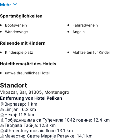
Mehr
Sportmöglichkeiten
Bootsverleih
Fahrradverleih
Wanderwege
Angeln
Reisende mit Kindern
Kinderspielplatz
Mahlzeiten für Kinder
Hotelthema/Art des Hotels
umweltfreundliches Hotel
Standort
Virpazar, Bar, 81305, Montenegro
Entfernung von Hotel Pelikan
Вирпазар
:
1
km
Limljani
:
6.2
km
Нехај
:
11.8
km
Побједницима са Туђемила 1042 године
:
12.4
km
Тврђава Табија
:
12.8
km
4th-century mosaic floor
:
13.1
km
Манастир Свете Марије Ратачке
:
14.1
km