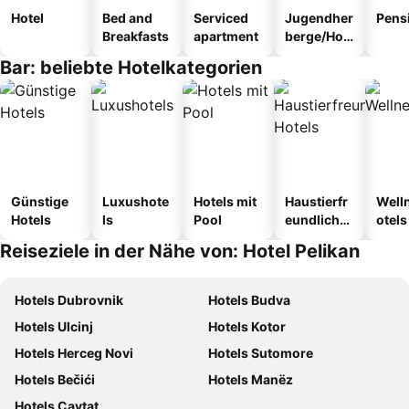
Hotel
Bed and
Serviced
Jugendher
Pens
Breakfasts
apartment
berge/Hos
tel
Bar: beliebte Hotelkategorien
Günstige
Luxushote
Hotels mit
Haustierfr
Well
Hotels
ls
Pool
eundliche
otels
Hotels
Reiseziele in der Nähe von: Hotel Pelikan
Hotels Dubrovnik
Hotels Budva
Hotels Ulcinj
Hotels Kotor
Hotels Herceg Novi
Hotels Sutomore
Hotels Bečići
Hotels Manëz
Hotels Cavtat