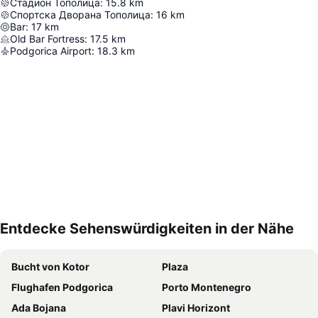
Стадион Тополица
:
15.8
km
Спортска Дворана Тополица
:
16
km
Bar
:
17
km
Old Bar Fortress
:
17.5
km
Podgorica Airport
:
18.3
km
Entdecke Sehenswürdigkeiten in der Nähe
Karte vergrößern
Bucht von Kotor
Plaza
Flughafen Podgorica
Porto Montenegro
Ada Bojana
Plavi Horizont