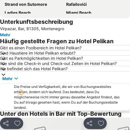
Strand von Sutomore
Rafailovići
Ladies Beach
Miami Beach
Unterkunftsbeschreibung
Flughafen Tivat
Bečićka plaža
Virpazar, Bar, 81305, Montenegro
Kotor
Toni Grill
Mehr
Buljarica
Insel des Heiligen Stefan
Häufig gestellte Fragen zu Hotel Pelikan
Jaz
Europa Beach
Gibt es einen Poolbereich im Hotel Pelikan?
Sind Haustiere im Hotel Pelikan erlaubt?
Slovenska plaža
Stari grad Budva
Gibt es Parkmöglichkeiten im Hotel Pelikan?
Pržno
Blue Beach
Wie sind die Check-in und Check-out Zeiten im Hotel Pelikan?
Wo befindet sich das Hotel Pelikan?
Mala
Queen of Montenegro
Mehr
Stari Bar
Lake Shkoder
Die Preise und Verfügbarkeit, die wir von Buchungswebsites
Almara Beach
Copacabana
erhalten, ändern sich laufend. Das bedeutet, dass Du
Buljarice
Kraljičina plaža
möglicherweise nicht immer genau dasselbe Angebot findest, das
Du auf trivago gesehen hast, wenn Du auf der Buchungswebsite
Rijeka Crnojevića
Albatros
landest.
Unter den Hotels in Bar mit Top-Bewertung
Drobni pijesak
Kraljičina plaža
Aquarius White
Veliki Pijesak
Teilen
Zu Favoriten hinzufügen
Teilen
Zu Favoriten