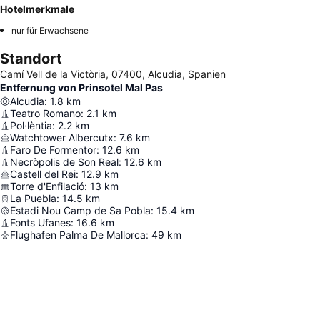
Hotelmerkmale
nur für Erwachsene
Standort
Camí Vell de la Victòria, 07400, Alcudia, Spanien
Entfernung von Prinsotel Mal Pas
Alcudia
:
1.8
km
Teatro Romano
:
2.1
km
Pol·lèntia
:
2.2
km
Watchtower Albercutx
:
7.6
km
Faro De Formentor
:
12.6
km
Necròpolis de Son Real
:
12.6
km
Castell del Rei
:
12.9
km
Torre d'Enfilació
:
13
km
La Puebla
:
14.5
km
Estadi Nou Camp de Sa Pobla
:
15.4
km
Fonts Ufanes
:
16.6
km
Flughafen Palma De Mallorca
:
49
km