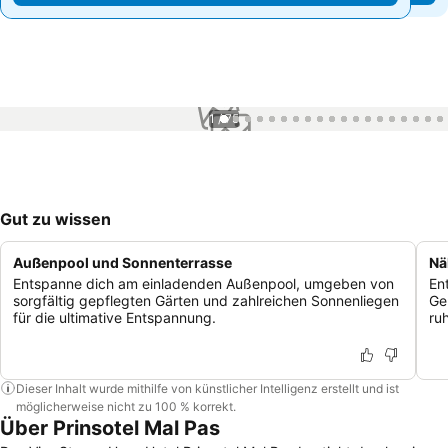
1 / 75
Gut zu wissen
Außenpool und Sonnenterrasse
Nä
Entspanne dich am einladenden Außenpool, umgeben von
En
sorgfältig gepflegten Gärten und zahlreichen Sonnenliegen
Ge
für die ultimative Entspannung.
ru
Dieser Inhalt wurde mithilfe von künstlicher Intelligenz erstellt und ist
möglicherweise nicht zu 100 % korrekt.
Über Prinsotel Mal Pas