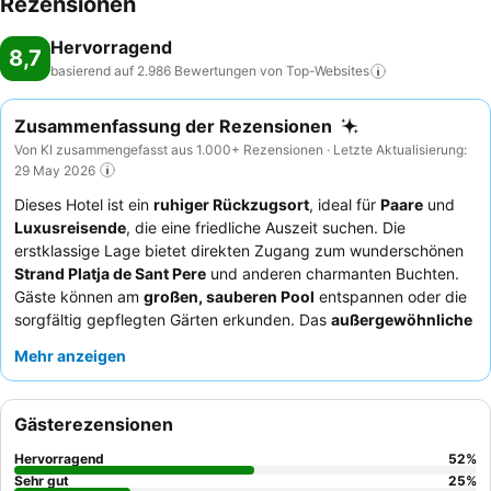
Rezensionen
Hervorragend
8,7
basierend auf 2.986 Bewertungen von
Top-Websites
Zusammenfassung der Rezensionen
Von KI zusammengefasst aus 1.000+ Rezensionen · Letzte Aktualisierung:
29 May 2026
Dieses Hotel ist ein
ruhiger Rückzugsort
, ideal für
Paare
und
Luxusreisende
, die eine friedliche Auszeit suchen. Die
erstklassige Lage bietet direkten Zugang zum wunderschönen
Strand Platja de Sant Pere
und anderen charmanten Buchten.
Gäste können am
großen, sauberen Pool
entspannen oder die
sorgfältig gepflegten Gärten erkunden. Das
außergewöhnliche
Personal
und das hervorragende
Frühstücksbuffet
erhalten
Mehr anzeigen
durchweg hohes Lob und garantieren ein köstliches
kulinarisches Erlebnis. Für einen wirklich ruhigen Aufenthalt
empfiehlt es sich, ein Zimmer mit
Gartenblick
anzufragen.
Gästerezensionen
Hervorragend
52
%
Sehr gut
25
%