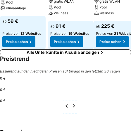
gratis WLAN
gratis WLAN
Pool
Pool
Pool
Klimaanlage
Wellness
Wellness
Preise sehen
59 €
ab
Preise sehen
Preise sehen
91 €
225 €
ab
ab
Preise von
12 Websites
Preise von
19 Websites
Preise von
21 Websi
Preise sehen
Preise sehen
Preise sehen
Alle Unterkünfte in Alcudia anzeigen
Preistrend
Basierend auf den niedrigsten Preisen auf trivago in den letzten 30 Tagen
0 €
0 €
0 €