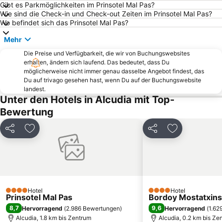
Gibt es Parkmöglichkeiten im Prinsotel Mal Pas?
Naturschutzgebiet S'Albufera de Mallorca
Hafen Sa Calobra
Wie sind die Check-in und Check-out Zeiten im Prinsotel Mal Pas?
Wo befindet sich das Prinsotel Mal Pas?
Strand von S´Illot - Cala Moreja
Cala Antena
Mehr
Cala Torta
Strand von Puerto Soller
Die Preise und Verfügbarkeit, die wir von Buchungswebsites
Pula Golfplatz
Sa Font de Sa Cala
erhalten, ändern sich laufend. Das bedeutet, dass Du
Kloster Sant Salvador
Cala Mesquida o s'Arenal de sa Mesquida
möglicherweise nicht immer genau dasselbe Angebot findest, das
Du auf trivago gesehen hast, wenn Du auf der Buchungswebsite
Hafen von Porto Cristo
Kastell von Punta de n'Amer
landest.
Unter den Hotels in Alcudia mit Top-
Serra de Tramontana
Hidropark
Bewertung
Arenal de sa Canova
Tropfsteinhöhle Coves del Drac
Port Esportiu Can Picafort
Portocristo
Teilen
Zu Favoriten hinzufügen
Teilen
Zu Favoriten
Acuario de Mallorca
Ermita de Betlem
Cala Tuent
Platja d'en Repic
Son Ferriol
Platja des Morer Vermell
Cala Molins
Höhlen von Campanet
Hotel
Hotel
4 Sterne
4 Sterne
Prinsotel Mal Pas
Bordoy Mostatxins 
Banc de Sóller
Cala Barques
8,7
9,6
Hervorragend
(
2.986 Bewertungen
)
Hervorragend
(
1.62
Torrent de Pareis
Calle de Sa lluna
Alcudia, 1.8 km bis Zentrum
Alcudia, 0.2 km bis Ze