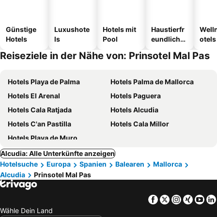
Günstige
Luxushote
Hotels mit
Haustierfr
Well
Hotels
ls
Pool
eundliche
otels
Hotels
Reiseziele in der Nähe von: Prinsotel Mal Pas
Hotels Playa de Palma
Hotels Palma de Mallorca
Hotels El Arenal
Hotels Paguera
Hotels Cala Ratjada
Hotels Alcudia
Hotels C'an Pastilla
Hotels Cala Millor
Hotels Playa de Muro
Alcudia: Alle Unterkünfte anzeigen
Hotelsuche
Europa
Spanien
Balearen
Mallorca
Alcudia
Prinsotel Mal Pas
Facebook
Twitter
Instagra
Xing
Yo
Wähle Dein Land