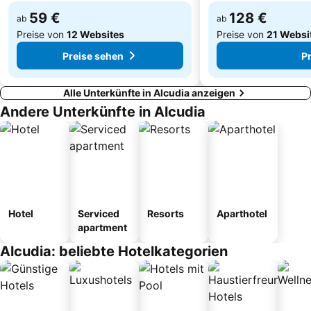
59 €
128 €
ab
ab
Preise von
12 Websites
Preise von
21 Websi
Preise sehen
P
Alle Unterkünfte in Alcudia anzeigen
Andere Unterkünfte in Alcudia
Hotel
Serviced
Resorts
Aparthotel
apartment
Alcudia: beliebte Hotelkategorien