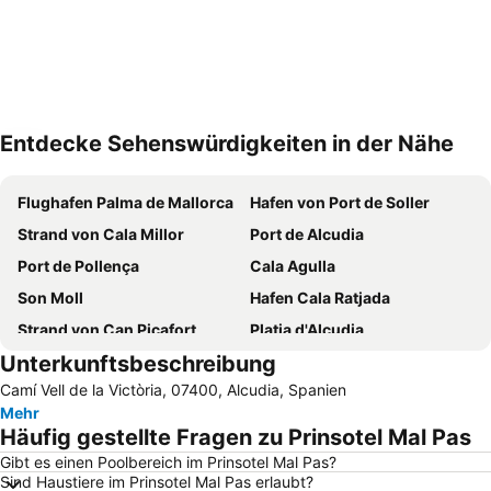
Entdecke Sehenswürdigkeiten in der Nähe
Karte vergrößern
Flughafen Palma de Mallorca
Hafen von Port de Soller
Strand von Cala Millor
Port de Alcudia
Port de Pollença
Cala Agulla
Son Moll
Hafen Cala Ratjada
Strand von Can Picafort
Platja d'Alcudia
Unterkunftsbeschreibung
Platja de Sa Coma
Es Pil larí
Camí Vell de la Victòria, 07400, Alcudia, Spanien
Strand von Valdemossa
Strand von Formentor - Cala Pi
Mehr
Cala Deiá
Kloster Lluc
Häufig gestellte Fragen zu Prinsotel Mal Pas
Sant Jordi
Playa Sa marina de Alcudia
Gibt es einen Poolbereich im Prinsotel Mal Pas?
Sind Haustiere im Prinsotel Mal Pas erlaubt?
Playa Son Baulo
Platja de Canyamel