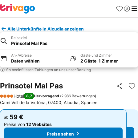
Favoriten
Einlog
Me
Alle Unterkünfte in Alcudia anzeigen
Reiseziel
Prinsotel Mal Pas
An-/Abreise
Gäste und Zimmer
Daten wählen
2 Gäste, 1 Zimmer
So beeinflussen Zahlungen an uns unser Ranking
Prinsotel Mal Pas
Teilen
Zu
Hotel
8,7
Hervorragend
(
2.986 Bewertungen
)
4 Sterne
Camí Vell de la Victòria, 07400, Alcudia, Spanien
59 €
59 €
ab
ab
Preise von
12 Websites
Preise von
12 Websites
Preise sehen
Preise sehen