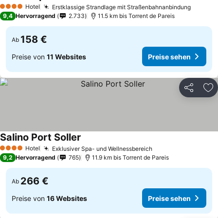
Hotel
Erstklassige Strandlage mit Straßenbahnanbindung
4 Sterne
9,4
Hervorragend
2.733
11.5 km bis Torrent de Pareis
158 €
Ab
Preise von
11 Websites
Preise sehen
Teilen
Zu
Salino Port Soller
Hotel
Exklusiver Spa- und Wellnessbereich
4 Sterne
9,2
Hervorragend
765
11.9 km bis Torrent de Pareis
266 €
Ab
Preise von
16 Websites
Preise sehen