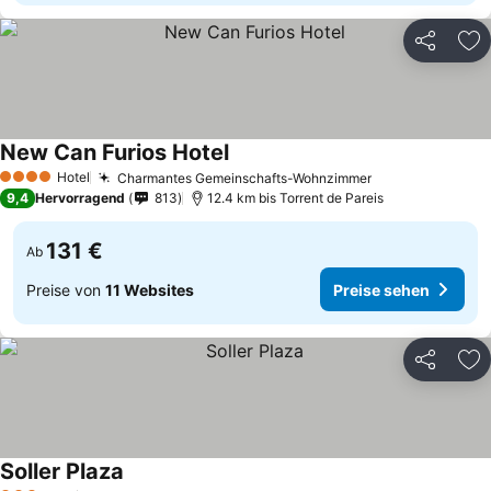
Teilen
Zu
New Can Furios Hotel
Hotel
Charmantes Gemeinschafts-Wohnzimmer
4 Sterne
9,4
Hervorragend
813
12.4 km bis Torrent de Pareis
131 €
Ab
Preise von
11 Websites
Preise sehen
Teilen
Zu
Soller Plaza