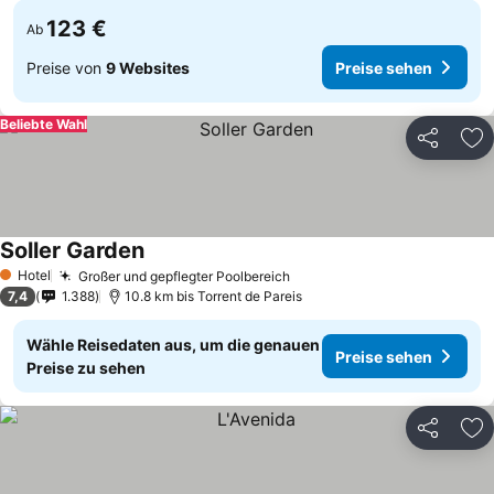
123 €
Ab
Preise von
9 Websites
Preise sehen
Beliebte Wahl
Teilen
Zu
Soller Garden
Hotel
Großer und gepflegter Poolbereich
1 Sterne
7,4
1.388
10.8 km bis Torrent de Pareis
Wähle Reisedaten aus, um die genauen
Preise sehen
Preise zu sehen
Teilen
Zu