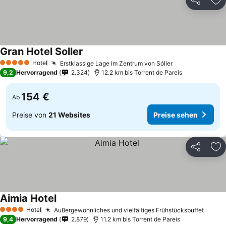
Teilen
Zu
Gran Hotel Soller
Hotel
Erstklassige Lage im Zentrum von Sóller
5 Sterne
9,2
Hervorragend
2.324
12.2 km bis Torrent de Pareis
154 €
Ab
Preise von
21 Websites
Preise sehen
Teilen
Zu
Aimia Hotel
Hotel
Außergewöhnliches und vielfältiges Frühstücksbuffet
4 Sterne
9,4
Hervorragend
2.879
11.2 km bis Torrent de Pareis