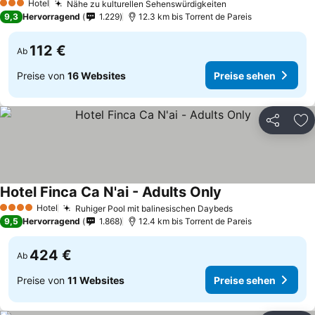
Hotel
Nähe zu kulturellen Sehenswürdigkeiten
3 Sterne
9,3
Hervorragend
1.229
12.3 km bis Torrent de Pareis
112 €
Ab
Preise von
16 Websites
Preise sehen
Teilen
Zu
Hotel Finca Ca N'ai - Adults Only
Hotel
Ruhiger Pool mit balinesischen Daybeds
4 Sterne
9,5
Hervorragend
1.868
12.4 km bis Torrent de Pareis
424 €
Ab
Preise von
11 Websites
Preise sehen