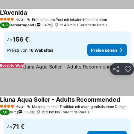
L'Avenida
Hotel
Frühstück am Pool mit lokalen Köstlichkeiten
4 Sterne
9,6
Hervorragend
1.479
12.4 km bis Torrent de Pareis
156 €
Ab
Preise von
16 Websites
Preise sehen
Beliebte Wahl
Teilen
Zu
Lluna Aqua Soller - Adults Recommended
Hotel
Mallorquinische Tradition mit avantgardistischem Design
4 Sterne
7,8
Gut
1.600
12.2 km bis Torrent de Pareis
71 €
Ab