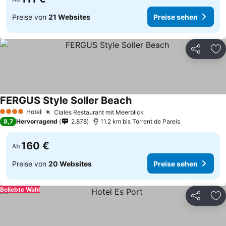
Preise von
21 Websites
Preise sehen
Teilen
Zu
FERGUS Style Soller Beach
Hotel
Ciales Restaurant mit Meerblick
4 Sterne
8,7
Hervorragend
2.878
11.2 km bis Torrent de Pareis
160 €
Ab
Preise von
20 Websites
Preise sehen
Beliebte Wahl
Teilen
Zu