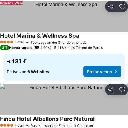
Beliebte Wahl
Teilen
Zu
Hotel Marina & Wellness Spa
Hotel
Top-Lage an der Strandpromenade
4 Sterne
8,7
Hervorragend
4.604
11.8 km bis Torrent de Pareis
131 €
Ab
Preise von
6 Websites
Preise sehen
Teilen
Zu
Finca Hotel Albellons Parc Natural
Hotel
Rustikal-schicke Zimmer mit Charakter
4 Sterne