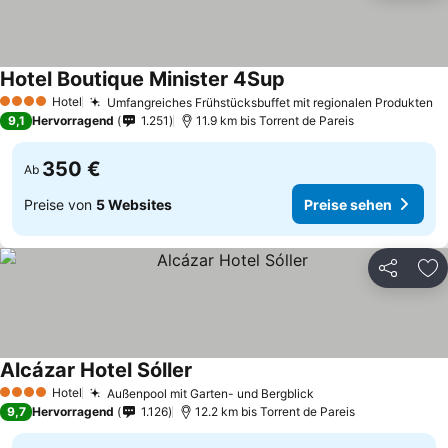
Hotel Boutique Minister 4Sup
Hotel
Umfangreiches Frühstücksbuffet mit regionalen Produkten
4 Sterne
9,1
Hervorragend
1.251
11.9 km bis Torrent de Pareis
350 €
Ab
Preise von
5 Websites
Preise sehen
Teilen
Zu
Alcázar Hotel Sóller
Hotel
Außenpool mit Garten- und Bergblick
4 Sterne
9,7
Hervorragend
1.126
12.2 km bis Torrent de Pareis