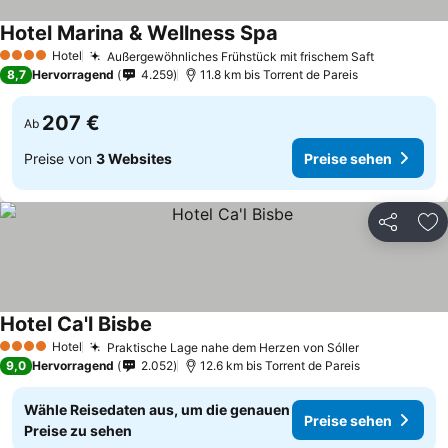
Hotel Marina & Wellness Spa
Hotel
Außergewöhnliches Frühstück mit frischem Saft
4 Sterne
8,7
Hervorragend
4.259
11.8 km bis Torrent de Pareis
207 €
Ab
Preise von
3 Websites
Preise sehen
Teilen
Zu
Hotel Ca'l Bisbe
Hotel
Praktische Lage nahe dem Herzen von Sóller
4 Sterne
9,0
Hervorragend
2.052
12.6 km bis Torrent de Pareis
Wähle Reisedaten aus, um die genauen
Preise sehen
Preise zu sehen