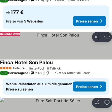
8,9
Hervorragend
3.170
11.1 km bis Torrent de Pareis
177 €
Ab
Preise von
5 Websites
Preise sehen
Beliebte Wahl
Teilen
Zu
Finca Hotel Son Palou
Hotel
Infinity-Pool mit Talblick
4 Sterne
9,6
Hervorragend
2.469
13.7 km bis Torrent de Pareis
Wähle Reisedaten aus, um die genauen
Preise sehen
Preise zu sehen
Teilen
Zu