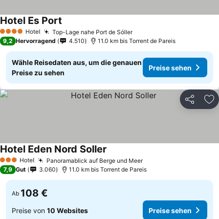
Hotel Es Port
Hotel
Top-Lage nahe Port de Sóller
4 Sterne
9,2
Hervorragend
4.510
11.0 km bis Torrent de Pareis
Wähle Reisedaten aus, um die genauen
Preise sehen
Preise zu sehen
Teilen
Zu
Hotel Eden Nord Soller
Hotel
Panoramablick auf Berge und Meer
3 Sterne
7,9
Gut
3.060
11.0 km bis Torrent de Pareis
108 €
Ab
Preise von
10 Websites
Preise sehen