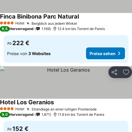
Finca Binibona Parc Natural
Hotel
Bergblick aus jedem Winkel
4 Sterne
9,5
Hervorragend
1.169
12.4 km bis Torrent de Pareis
222 €
Ab
Preise von
3 Websites
Preise sehen
Teilen
Zu
Hotel Los Geranios
Hotel
Strandlage an einer ruhigen Promenade
4 Sterne
9,0
Hervorragend
1.871
11.9 km bis Torrent de Pareis
152 €
Ab