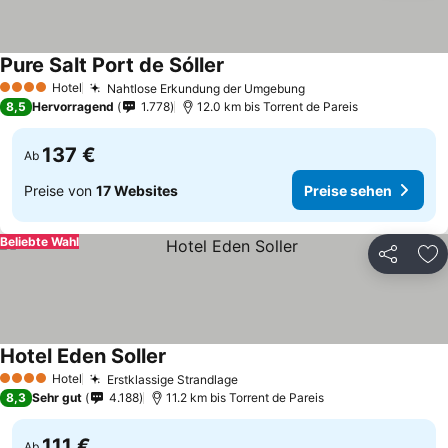
Pure Salt Port de Sóller
Hotel
Nahtlose Erkundung der Umgebung
4 Sterne
8,5
Hervorragend
1.778
12.0 km bis Torrent de Pareis
137 €
Ab
Preise von
17 Websites
Preise sehen
Beliebte Wahl
Teilen
Zu
Hotel Eden Soller
Hotel
Erstklassige Strandlage
4 Sterne
8,3
Sehr gut
4.188
11.2 km bis Torrent de Pareis
111 €
Ab