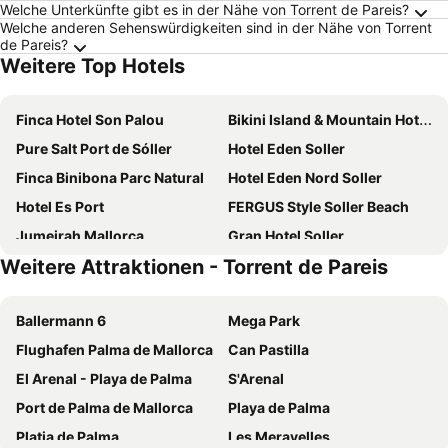
Welche Unterkünfte gibt es in der Nähe von Torrent de Pareis?
Welche anderen Sehenswürdigkeiten sind in der Nähe von Torrent
de Pareis?
Weitere Top Hotels
Finca Hotel Son Palou
Bikini Island & Mountain Hotel Port de Sóller
Pure Salt Port de Sóller
Hotel Eden Soller
Finca Binibona Parc Natural
Hotel Eden Nord Soller
Hotel Es Port
FERGUS Style Soller Beach
Jumeirah Mallorca
Gran Hotel Soller
Weitere Attraktionen - Torrent de Pareis
Hotel Marina & Wellness Spa
Son Sant Jordi
Finca Hotel Albellons Parc Natural
Soller Garden
Ballermann 6
Mega Park
Hotel Marina & Wellness Spa
Lluna Aqua Soller - Adults Recommended
Flughafen Palma de Mallorca
Can Pastilla
Soller Plaza
Monnaber Nou Finca Hotel & Spa
El Arenal - Playa de Palma
S'Arenal
Hotel Esplendido
Hotel El Guía
Port de Palma de Mallorca
Playa de Palma
Aimia Hotel
Alcázar Hotel Sóller
Platja de Palma
Les Meravelles
Hotel Boutique Minister 4Sup
Cas Comte Suites & Spa - Adults Only