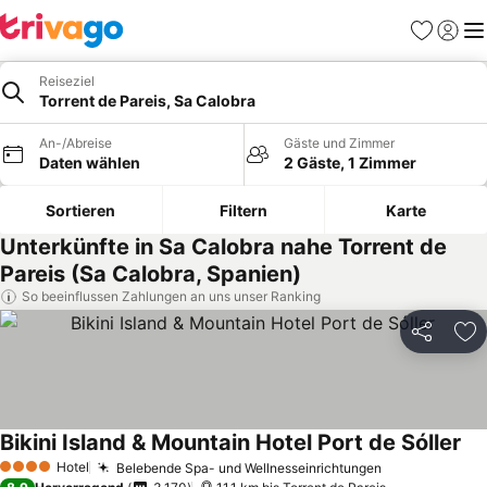
Favoriten
Einlog
Me
Reiseziel
Torrent de Pareis, Sa Calobra
An-/Abreise
Gäste und Zimmer
Daten wählen
2 Gäste, 1 Zimmer
Sortieren
Filtern
Karte
Unterkünfte in Sa Calobra nahe Torrent de
Pareis (Sa Calobra, Spanien)
So beeinflussen Zahlungen an uns unser Ranking
Teilen
Zu
Bikini Island & Mountain Hotel Port de Sóller
Hotel
Belebende Spa- und Wellnesseinrichtungen
4 Sterne