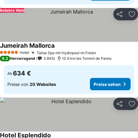
Beliebte Wahl
Teilen
Zu
Jumeirah Mallorca
Hotel
Talise Spa mit Hydropool im Freien
5 Sterne
9,3
Hervorragend
3.845
10.9 km bis Torrent de Pareis
634 €
Ab
Preise von
20 Websites
Preise sehen
Teilen
Zu
Hotel Esplendido