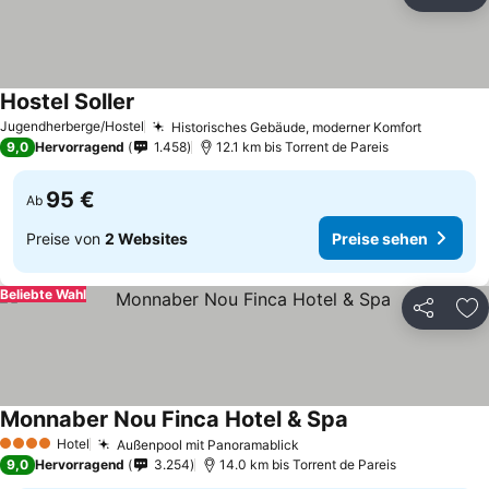
Teilen
Zu
Hostel Soller
Jugendherberge/Hostel
Historisches Gebäude, moderner Komfort
9,0
Hervorragend
1.458
12.1 km bis Torrent de Pareis
95 €
Ab
Preise von
2 Websites
Preise sehen
Beliebte Wahl
Teilen
Zu
Monnaber Nou Finca Hotel & Spa
Hotel
Außenpool mit Panoramablick
4 Sterne
9,0
Hervorragend
3.254
14.0 km bis Torrent de Pareis