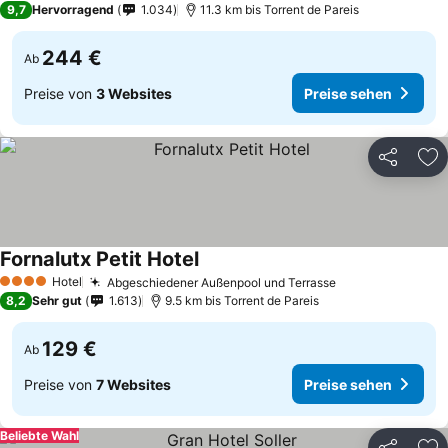
9,7
Hervorragend
1.034
11.3 km bis Torrent de Pareis
244 €
Ab
Preise von
3 Websites
Preise sehen
Teilen
Zu
Fornalutx Petit Hotel
Hotel
Abgeschiedener Außenpool und Terrasse
4 Sterne
8,2
Sehr gut
1.613
9.5 km bis Torrent de Pareis
129 €
Ab
Preise von
7 Websites
Preise sehen
Beliebte Wahl