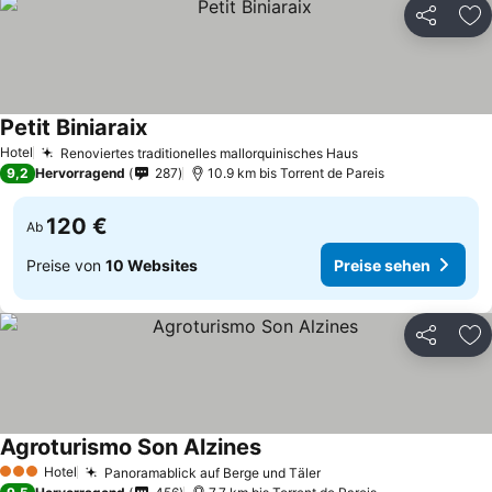
Teilen
Zu
Petit Biniaraix
Hotel
Renoviertes traditionelles mallorquinisches Haus
9,2
Hervorragend
287
10.9 km bis Torrent de Pareis
120 €
Ab
Preise von
10 Websites
Preise sehen
Teilen
Zu
Agroturismo Son Alzines
Hotel
Panoramablick auf Berge und Täler
3 Sterne