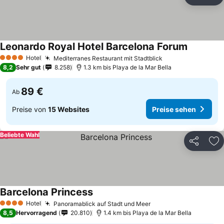
Teilen
Zu
Leonardo Royal Hotel Barcelona Forum
Hotel
Mediterranes Restaurant mit Stadtblick
4 Sterne
8,2
Sehr gut
8.258
1.3 km bis Playa de la Mar Bella
89 €
Ab
Preise von
15 Websites
Preise sehen
Beliebte Wahl
Teilen
Zu
Barcelona Princess
Hotel
Panoramablick auf Stadt und Meer
4 Sterne
8,5
Hervorragend
20.810
1.4 km bis Playa de la Mar Bella