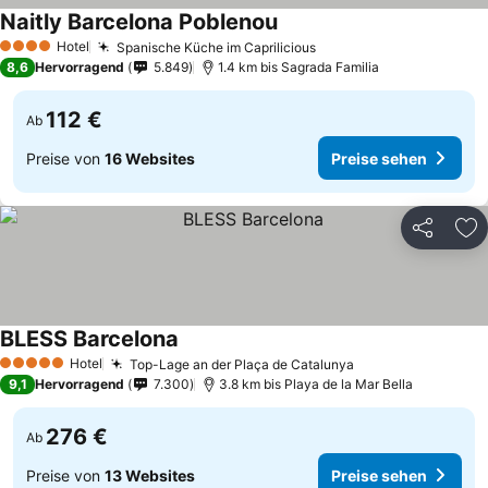
Naitly Barcelona Poblenou
Hotel
Spanische Küche im Caprilicious
4 Sterne
8,6
Hervorragend
5.849
1.4 km bis Sagrada Familia
112 €
Ab
Preise von
16 Websites
Preise sehen
Teilen
Zu
BLESS Barcelona
Hotel
Top-Lage an der Plaça de Catalunya
5 Sterne
9,1
Hervorragend
7.300
3.8 km bis Playa de la Mar Bella
276 €
Ab
Preise von
13 Websites
Preise sehen