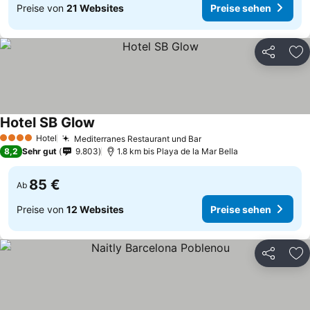
Preise von
21 Websites
Preise sehen
Teilen
Zu
Hotel SB Glow
Hotel
Mediterranes Restaurant und Bar
4 Sterne
8,2
Sehr gut
9.803
1.8 km bis Playa de la Mar Bella
85 €
Ab
Preise von
12 Websites
Preise sehen
Teilen
Zu