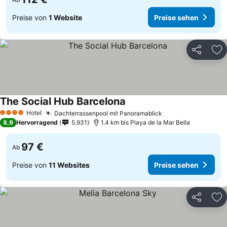
Preise von
1 Website
Preise sehen
Teilen
Zu
The Social Hub Barcelona
Hotel
Dachterrassenpool mit Panoramablick
4 Sterne
8,9
Hervorragend
5.931
1.4 km bis Playa de la Mar Bella
97 €
Ab
Preise von
11 Websites
Preise sehen
Teilen
Zu