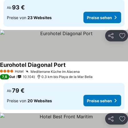
93 €
Ab
Preise von
23 Websites
Preise sehen
Teilen
Zu
Eurohotel Diagonal Port
Hotel
Mediterrane Küche im Alacena
4 Sterne
7,8
Gut
10.104
0.3 km bis Playa de la Mar Bella
79 €
Ab
Preise von
20 Websites
Preise sehen
Teilen
Zu