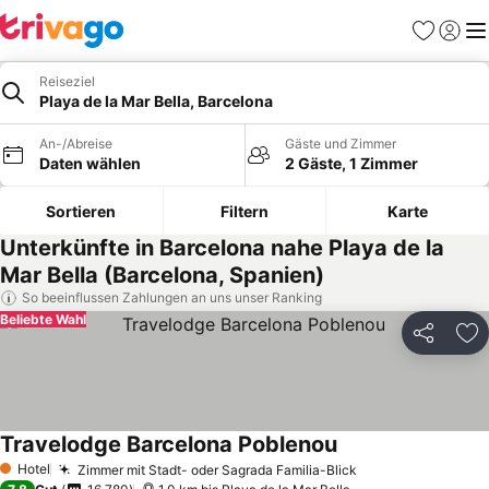
Favoriten
Einlog
Me
Reiseziel
Playa de la Mar Bella, Barcelona
An-/Abreise
Gäste und Zimmer
Daten wählen
2 Gäste, 1 Zimmer
Sortieren
Filtern
Karte
Unterkünfte in Barcelona nahe Playa de la
Mar Bella (Barcelona, Spanien)
So beeinflussen Zahlungen an uns unser Ranking
Beliebte Wahl
Teilen
Zu
Travelodge Barcelona Poblenou
Hotel
Zimmer mit Stadt- oder Sagrada Familia-Blick
1 Sterne