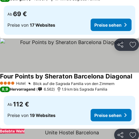
69 €
Ab
Preise von
17 Websites
Preise sehen
Teilen
Zu
Four Points by Sheraton Barcelona Diagonal
Hotel
Blick auf die Sagrada Familia von den Zimmern
4 Sterne
8,9
Hervorragend
6.562
1.9 km bis Sagrada Familia
112 €
Ab
Preise von
19 Websites
Preise sehen
Beliebte Wahl
Teilen
Zu