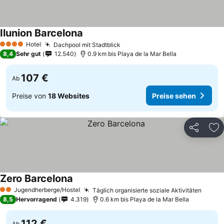
Ilunion Barcelona
Hotel
Dachpool mit Stadtblick
4 Sterne
8,4
Sehr gut
12.540
0.9 km bis Playa de la Mar Bella
107 €
Ab
Preise von
18 Websites
Preise sehen
Teilen
Zu
Zero Barcelona
Jugendherberge/Hostel
Täglich organisierte soziale Aktivitäten
2 Sterne
8,5
Hervorragend
4.319
0.6 km bis Playa de la Mar Bella
112 €
Ab