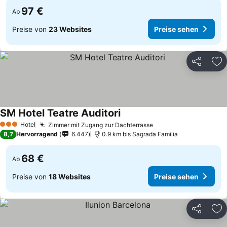
97 €
Ab
Preise von
23 Websites
Preise sehen
Teilen
Zu
SM Hotel Teatre Auditori
Hotel
Zimmer mit Zugang zur Dachterrasse
3 Sterne
8,7
Hervorragend
6.447
0.9 km bis Sagrada Familia
68 €
Ab
Preise von
18 Websites
Preise sehen
Teilen
Zu