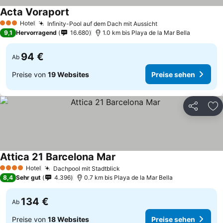
Acta Voraport
Hotel
Infinity-Pool auf dem Dach mit Aussicht
3 Sterne
9,1
Hervorragend
16.680
1.0 km bis Playa de la Mar Bella
94 €
Ab
Preise von
19 Websites
Preise sehen
Teilen
Zu
Attica 21 Barcelona Mar
Hotel
Dachpool mit Stadtblick
4 Sterne
8,4
Sehr gut
4.396
0.7 km bis Playa de la Mar Bella
134 €
Ab
Preise von
18 Websites
Preise sehen