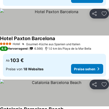
Teilen
Zu
Hotel Paxton Barcelona
Hotel
Gourmet-Küche aus Spanien und Italien
4 Sterne
8,9
Hervorragend
6.566
1.0 km bis Playa de la Mar Bella
103 €
Ab
Preise von
18 Websites
Preise sehen
Teilen
Zu