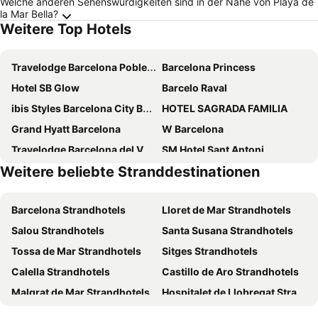
Welche anderen Sehenswürdigkeiten sind in der Nähe von Playa de
la Mar Bella?
Weitere Top Hotels
Travelodge Barcelona Poblenou
Barcelona Princess
Hotel SB Glow
Barcelo Raval
ibis Styles Barcelona City Bogatell
HOTEL SAGRADA FAMILIA
Grand Hyatt Barcelona
W Barcelona
Travelodge Barcelona del Vallés
SM Hotel Sant Antoni
Weitere beliebte Stranddestinationen
SM Hotel Teatre Auditori
Leonardo Royal Hotel Barcelona Fira
Hotel SB Icaria
Leonardo Royal Hotel Barcelona Forum
Barcelona Strandhotels
Lloret de Mar Strandhotels
H10 Itaca
Sallés Hotel Pere IV
Salou Strandhotels
Santa Susana Strandhotels
BLESS Barcelona
Ilunion Les Corts Spa
Tossa de Mar Strandhotels
Sitges Strandhotels
Hotel SB Diagonal Zero
HCC Montblanc
Calella Strandhotels
Castillo de Aro Strandhotels
H10 Marina Barcelona
NH Sants Barcelona
Malgrat de Mar Strandhotels
Hospitalet de Llobregat Strandhotels
Eurostars Grand Marina
Eurohotel Barcelona Granvia Fira
Casteldefels Strandhotels
Blanes Strandhotels
Yurbban Passage Hotel & Spa
Occidental Barcelona 1929