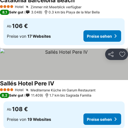
Catalonia Barcelona Beach
Hotel
Zimmer mit Meerblick verfügbar
4 Sterne
8,1
Sehr gut
3.048
0.3 km bis Playa de la Mar Bella
106 €
Ab
Preise von
17 Websites
Preise sehen
Teilen
Zu
Sallés Hotel Pere IV
Hotel
Mediterrane Küche im Garum Restaurant
4 Sterne
8,2
Sehr gut
11.409
1.7 km bis Sagrada Familia
108 €
Ab
Preise von
19 Websites
Preise sehen