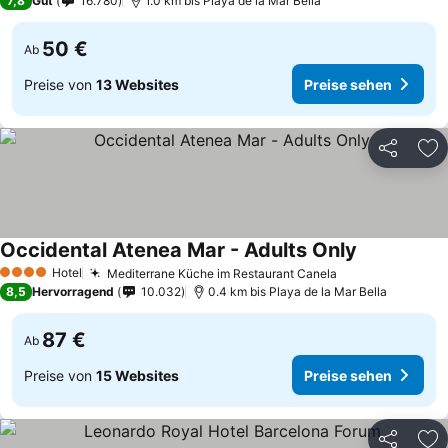
7,8
Gut
16.780
1.0 km bis Playa de la Mar Bella
50 €
Ab
Preise von
13 Websites
Preise sehen
Teilen
Zu
Occidental Atenea Mar - Adults Only
Hotel
Mediterrane Küche im Restaurant Canela
4 Sterne
8,5
Hervorragend
10.032
0.4 km bis Playa de la Mar Bella
87 €
Ab
Preise von
15 Websites
Preise sehen