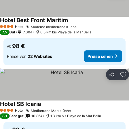
Hotel Best Front Maritim
Hotel
Moderne mediterrane Küche
4 Sterne
7,5
Gut
7.004
0.5 km bis Playa de la Mar Bella
98 €
Ab
Preise von
22 Websites
Preise sehen
Teilen
Zu
Hotel SB Icaria
Hotel
Mediterrane Marktküche
4 Sterne
8,1
Sehr gut
10.864
1.3 km bis Playa de la Mar Bella