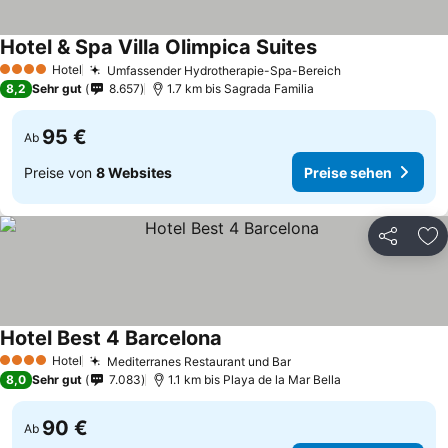
Hotel & Spa Villa Olimpica Suites
Hotel
Umfassender Hydrotherapie-Spa-Bereich
4 Sterne
8,2
Sehr gut
8.657
1.7 km bis Sagrada Familia
95 €
Ab
Preise von
8 Websites
Preise sehen
Teilen
Zu
Hotel Best 4 Barcelona
Hotel
Mediterranes Restaurant und Bar
4 Sterne
8,0
Sehr gut
7.083
1.1 km bis Playa de la Mar Bella
90 €
Ab