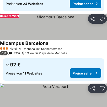
Preise von
24 Websites
Preise sehen
Beliebte Wahl
Teilen
Zu
Micampus Barcelona
Hotel
Dachpool mit Sonnenterrasse
3 Sterne
6,8
335
1.9 km bis Playa de la Mar Bella
92 €
Ab
Preise von
11 Websites
Preise sehen
Teilen
Zu