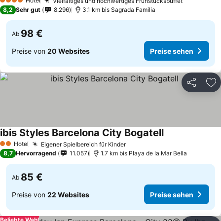
Hotel
Vielfältiges und hochwertiges Frühstücksbuffet
4 Sterne
8,2
Sehr gut
8.296
3.1 km bis Sagrada Familia
98 €
Ab
Preise von
20 Websites
Preise sehen
Teilen
Zu
ibis Styles Barcelona City Bogatell
Hotel
Eigener Spielbereich für Kinder
2 Sterne
8,7
Hervorragend
11.057
1.7 km bis Playa de la Mar Bella
85 €
Ab
Preise von
22 Websites
Preise sehen
Beliebte Wahl