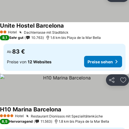
Unite Hostel Barcelona
Hotel
Dachterrasse mit Stadtblick
2 Sterne
8,1
Sehr gut
10.763
1.6 km bis Playa de la Mar Bella
83 €
Ab
Preise von
12 Websites
Preise sehen
Teilen
Zu
H10 Marina Barcelona
Hotel
Restaurant Dionissos mit Spezialitätenküche
4 Sterne
8,5
Hervorragend
11.563
1.8 km bis Playa de la Mar Bella