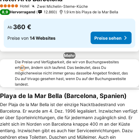
Hotel
Zwei Michelin-Sterne-Küche
5 Sterne
8,9
Hervorragend
12.860
1.9 km bis Playa de la Mar Bella
360 €
Ab
Preise von
14 Websites
Preise sehen
Mehr
Die Preise und Verfügbarkeit, die wir von Buchungswebsites
erhalten, ändern sich laufend. Das bedeutet, dass Du
möglicherweise nicht immer genau dasselbe Angebot findest, das
Du auf trivago gesehen hast, wenn Du auf der Buchungswebsite
landest.
Playa de la Mar Bella (Barcelona, Spanien)
Der Plaja de la Mar Bella ist der einzige Nacktbadestrand von
Barcelona. Er wurde am 4. Dez. 1996 legalisiert. Inzwischen verfügt
er über Sporteinrichtungen, die für jedermann zugänglich sind. Er
zieht sich im Norden von Barcelona knappe 400 m an der Küste
entlang. Inzwischen gibt es auch hier Serviceeinrichtungen. Dazu
gehören etwa Toiletten, Duschen und Mülleimer. Auch ein