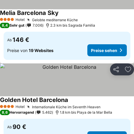
Melia Barcelona Sky
Hotel
Gelobte mediterrane Küche
4 Sterne
8,4
Sehr gut
7.006
2.3 km bis Sagrada Familia
146 €
Ab
Preise von
19 Websites
Preise sehen
Teilen
Zu
Golden Hotel Barcelona
Hotel
Internationale Küche im Seventh Heaven
4 Sterne
8,6
Hervorragend
5.462
1.8 km bis Playa de la Mar Bella
90 €
Ab