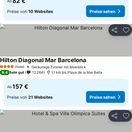
82 €
Ab
Preise von
10 Websites
Preise sehen
Teilen
Zu
Hilton Diagonal Mar Barcelona
Hotel
Geräumige Zimmer mit Meerblick
4 Sterne
8,4
Sehr gut
12.264
1.1 km bis Playa de la Mar Bella
157 €
Ab
Preise von
21 Websites
Preise sehen
Teilen
Zu