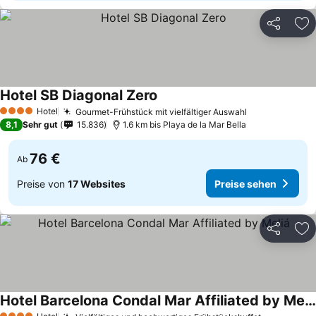
Teilen
Zu
Hotel SB Diagonal Zero
Hotel
Gourmet-Frühstück mit vielfältiger Auswahl
4 Sterne
8,1
Sehr gut
15.836
1.6 km bis Playa de la Mar Bella
76 €
Ab
Preise von
17 Websites
Preise sehen
Teilen
Zu
Hotel Barcelona Condal Mar Affiliated by Meliá