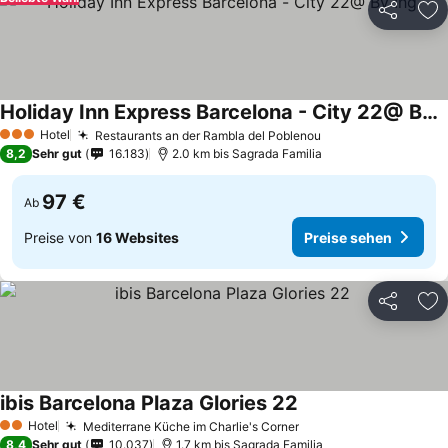
Teilen
Zu
Holiday Inn Express Barcelona - City 22@ By Ihg
Hotel
Restaurants an der Rambla del Poblenou
3 Sterne
8,2
Sehr gut
16.183
2.0 km bis Sagrada Familia
97 €
Ab
Preise von
16 Websites
Preise sehen
Teilen
Zu
ibis Barcelona Plaza Glories 22
Hotel
Mediterrane Küche im Charlie's Corner
2 Sterne
8,4
Sehr gut
10.037
1.7 km bis Sagrada Familia