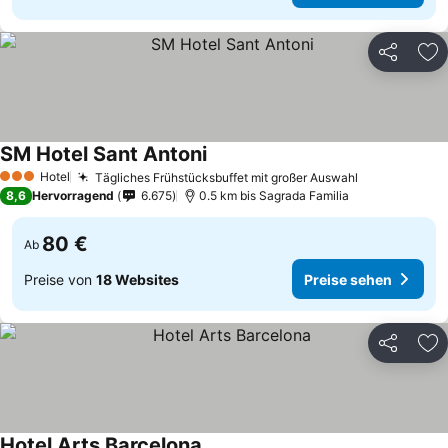
Teilen
Zu
SM Hotel Sant Antoni
Hotel
Tägliches Frühstücksbuffet mit großer Auswahl
3 Sterne
8,6
Hervorragend
6.675
0.5 km bis Sagrada Familia
80 €
Ab
Preise von
18 Websites
Preise sehen
Teilen
Zu
Hotel Arts Barcelona