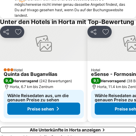
möglicherweise nicht immer genau dasselbe Angebot findest, das
Du auf trivago gesehen hast, wenn Du auf der Buchungswebsite
landest.
Unter den Hotels in Horta mit Top-Bewertung
Teilen
Zu Favoriten hinzufügen
Teilen
Zu Favoriten
Hotel
Hotel
3 Sterne
Quinta das Buganvílias
eSense - Formosi
9,4
9,1
Hervorragend
(
242 Bewertungen
)
Hervorragend
(
38 B
Horta, 6.7 km bis Zentrum
Horta, 11.4 km bis Zen
Wähle Reisedaten aus, um die
Wähle Reisedaten a
genauen Preise zu sehen
genauen Preise zu 
Preise sehen
Preise se
Alle Unterkünfte in Horta anzeigen