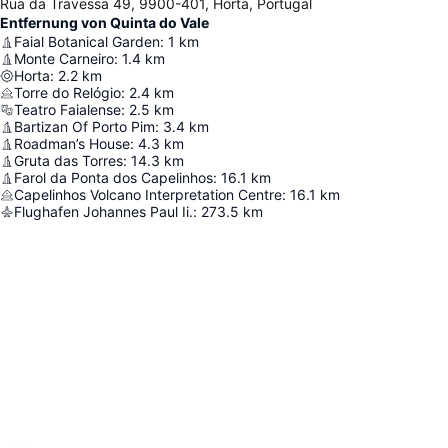
Rua da Travessa 49, 9900-401, Horta, Portugal
Entfernung von Quinta do Vale
Faial Botanical Garden
:
1
km
Monte Carneiro
:
1.4
km
Horta
:
2.2
km
Torre do Relógio
:
2.4
km
Teatro Faialense
:
2.5
km
Bartizan Of Porto Pim
:
3.4
km
Roadman’s House
:
4.3
km
Gruta das Torres
:
14.3
km
Farol da Ponta dos Capelinhos
:
16.1
km
Capelinhos Volcano Interpretation Centre
:
16.1
km
Flughafen Johannes Paul Ii.
:
273.5
km