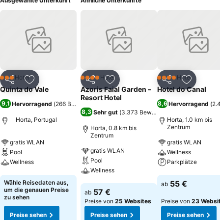
Ausgewählte Unterkunft
Ähnliche Unterkünfte
Hotel
Hotel
Hotel
3 Sterne
4 Sterne
4 Sterne
Teilen
Zu Favoriten hinzufügen
Teilen
Zu Favoriten hinzufügen
Teilen
Zu Favor
Quinta do Vale
Azoris Faial Garden –
Hotel do Canal
Resort Hotel
9,1
8,6
Hervorragend
(
266 Bewertungen
)
Hervorragend
(
2.
8,3
Sehr gut
(
3.373 Bewertungen
)
Horta, Portugal
Horta, 1.0 km bis
Zentrum
Horta, 0.8 km bis
Zentrum
gratis WLAN
gratis WLAN
gratis WLAN
Pool
Wellness
Pool
Wellness
Parkplätze
Wellness
Preise sehen
Preise sehen
Wähle Reisedaten aus,
55 €
ab
Preise sehen
um die genauen Preise
57 €
ab
zu sehen
Preise von
25 Websites
Preise von
23 Websi
Preise sehen
Preise sehen
Preise sehen