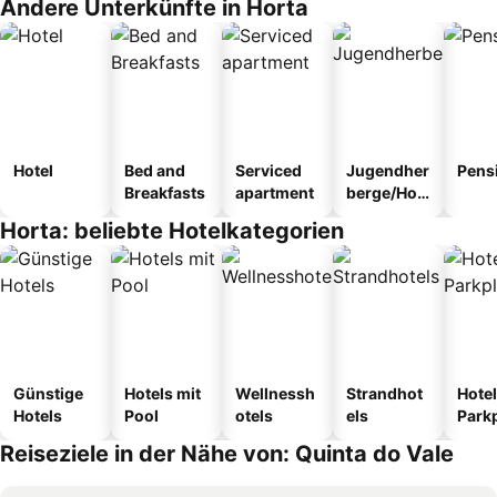
Andere Unterkünfte in Horta
Hotel
Bed and
Serviced
Jugendher
Pens
Breakfasts
apartment
berge/Hos
tel
Horta: beliebte Hotelkategorien
Günstige
Hotels mit
Wellnessh
Strandhot
Hotel
Hotels
Pool
otels
els
Park
Reiseziele in der Nähe von: Quinta do Vale