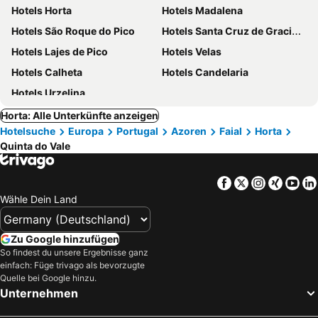
Hotels Horta
Hotels Madalena
Hotels São Roque do Pico
Hotels Santa Cruz de Graciosa
Hotels Lajes de Pico
Hotels Velas
Hotels Calheta
Hotels Candelaria
Hotels Urzelina
Horta: Alle Unterkünfte anzeigen
Hotelsuche
Europa
Portugal
Azoren
Faial
Horta
Quinta do Vale
Facebook
Twitter
Instagra
Xing
Yo
Wähle Dein Land
Zu Google hinzufügen
So findest du unsere Ergebnisse ganz
einfach: Füge trivago als bevorzugte
Quelle bei Google hinzu.
Unternehmen