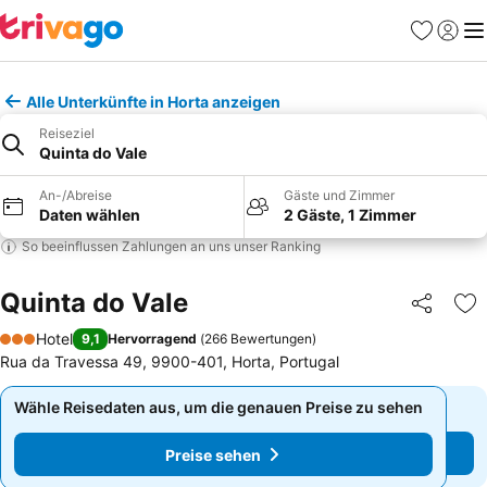
Favoriten
Einlog
Me
Alle Unterkünfte in Horta anzeigen
Reiseziel
Quinta do Vale
An-/Abreise
Gäste und Zimmer
Daten wählen
2 Gäste, 1 Zimmer
So beeinflussen Zahlungen an uns unser Ranking
Quinta do Vale
Teilen
Zu
Hotel
9,1
Hervorragend
(
266 Bewertungen
)
3 Sterne
Rua da Travessa 49, 9900-401, Horta, Portugal
Wähle Reisedaten aus, um die genauen Preise zu sehen
Wähle Reisedaten aus, um die genauen Preise zu sehen
Preise sehen
Preise sehen