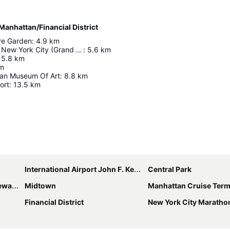
anhattan/Financial District
re Garden
:
4.9
km
Hauptbahnhof New York City (Grand Central)
:
5.6
km
5.8
km
m
tan Museum Of Art
:
8.8
km
ort
:
13.5
km
Karte vergrößern
International Airport John F. Kennedy
Central Park
berty
Midtown
Manhattan Cruise Term
Financial District
New York City Maratho