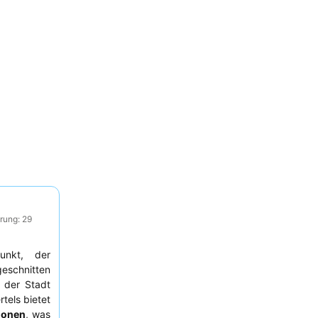
rung: 29
punkt, der
eschnitten
 der Stadt
tels bietet
ionen
, was