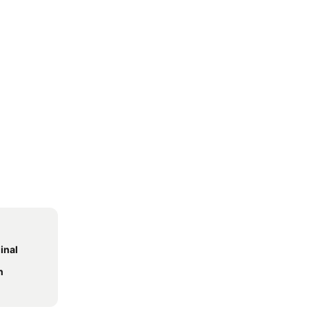
inal
n