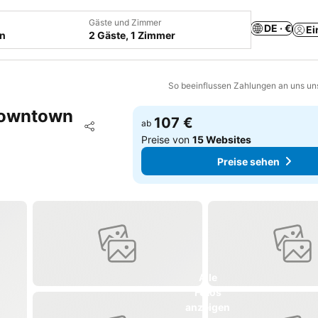
Gäste und Zimmer
DE · €
Ei
en
2 Gäste, 1 Zimmer
So beeinflussen Zahlungen an uns un
 Downtown
107 €
Zu Favoriten hinzufügen
ab
Teilen
Preise von
15 Websites
Preise sehen