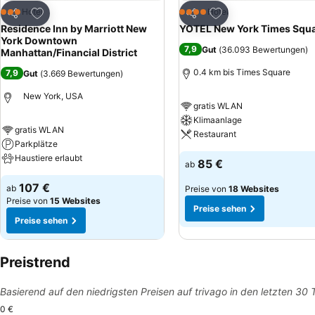
Zu Favoriten hinzufügen
Zu Favoriten hinzuf
Hotel
Hotel
3 Sterne
4 Sterne
Teilen
Teilen
Residence Inn by Marriott New
YOTEL New York Times Squ
York Downtown
7,9
Gut
(
36.093 Bewertungen
)
Manhattan/Financial District
0.4 km bis Times Square
7,9
Gut
(
3.669 Bewertungen
)
New York, USA
gratis WLAN
Klimaanlage
gratis WLAN
Restaurant
Parkplätze
Haustiere erlaubt
85 €
ab
107 €
ab
Preise von
18 Websites
Preise von
15 Websites
Preise sehen
Preise sehen
Preistrend
Basierend auf den niedrigsten Preisen auf trivago in den letzten 30
0 €