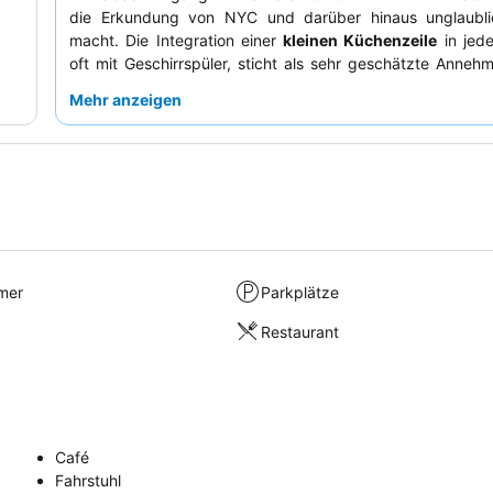
die Erkundung von NYC und darüber hinaus unglaubli
macht. Die Integration einer
kleinen Küchenzeile
in jed
oft mit Geschirrspüler, sticht als sehr geschätzte Annehml
die Gäste hervor. Die Gäste loben durchweg das
freun
Mehr anzeigen
zuvorkommende Personal
und das
kostenlose Frühstüc
große Auswahl an Optionen für den Start in den Tag biet
ruhigeres Erlebnis wünscht, sollte ein Zimmer in einer hö
oder abseits der Straße anfragen.
mer
Parkplätze
Restaurant
Café
Fahrstuhl