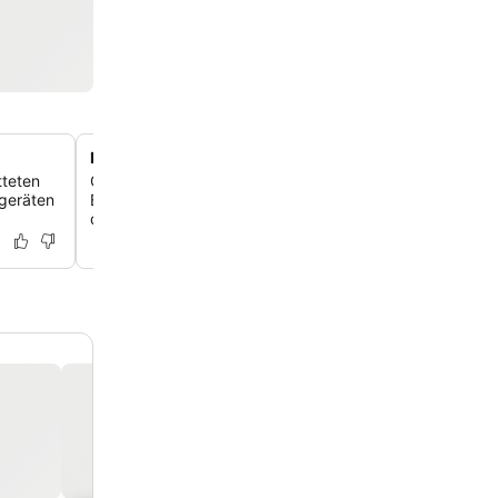
Panoramablick auf die Skyline von Manhattan
tteten
Genieß deinen Morgenkaffee mit atemberaubendem Blic
sgeräten
Brooklyn Bridge und den East River von ausgewählten 
den oberen Etagen.