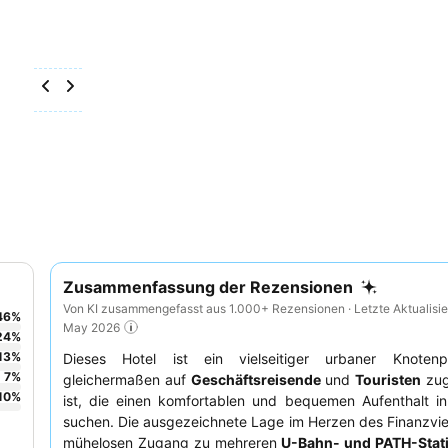
Zusammenfassung der Rezensionen
Von KI zusammengefasst aus 1.000+ Rezensionen · Letzte Aktualisie
46
%
May 2026
24
%
13
%
Dieses Hotel ist ein vielseitiger urbaner Knoten
7
%
gleichermaßen auf
Geschäftsreisende
und
Touristen
zug
10
%
ist, die einen komfortablen und bequemen Aufenthalt in
suchen. Die ausgezeichnete Lage im Herzen des Finanzvier
mühelosen Zugang zu mehreren
U-Bahn- und PATH-Stat