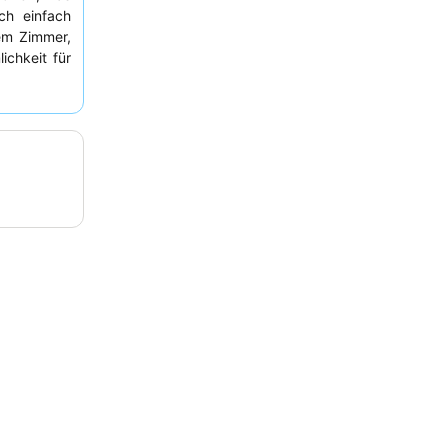
ch einfach
em Zimmer,
ichkeit für
dliche und
k
, das eine
et. Wer ein
heren Etage