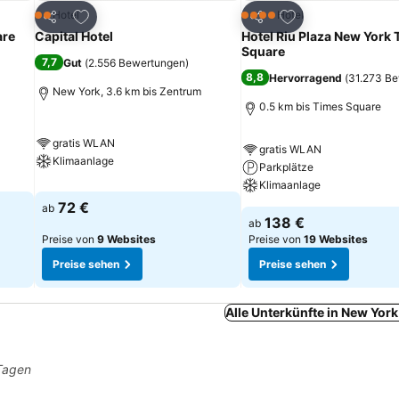
ügen
Zu Favoriten hinzufügen
Zu Favoriten hinz
Hotel
Hotel
2 Sterne
4 Sterne
Teilen
Teilen
are
Capital Hotel
Hotel Riu Plaza New York
Square
7,7
Gut
(
2.556 Bewertungen
)
8,8
Hervorragend
(
31.273 B
New York, 3.6 km bis Zentrum
0.5 km bis Times Square
gratis WLAN
gratis WLAN
Klimaanlage
Parkplätze
Klimaanlage
72 €
ab
138 €
ab
Preise von
9 Websites
Preise von
19 Websites
Preise sehen
Preise sehen
Alle Unterkünfte in New Yor
 Tagen