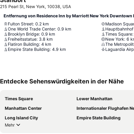
Standort
215 Pearl St, New York, 10038, USA
Entfernung von Residence Inn by Marriott New York Downtown M
Fulton Street
:
0.2
km
Madison Squa
One World Trade Center
:
0.9
km
Brooklyn Bridge
:
0.9
km
Times Square
:
Freiheitsstatue
:
3.8
km
New York
:
6
k
Flatiron Building
:
4
km
The Metropoli
Empire State Building
:
4.9
km
Laguardia Airp
Entdecke Sehenswürdigkeiten in der Nähe
Times Square
Lower Manhattan
Manhattan Center
Internationaler Flughafen Newark Li
Long Island City
Empire State Building
Mehr